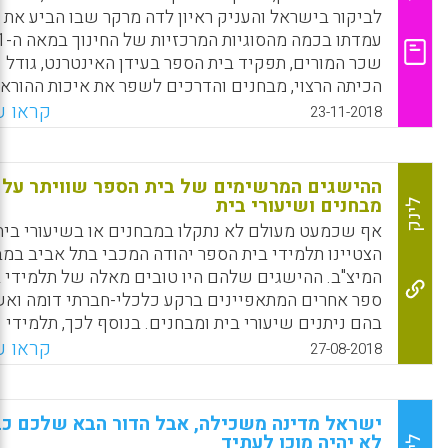
לביקור בישראל והעניק ראיון לדה מרקר שבו הביע את
שכר המורים, תפקיד בית הספר בעידן האינטרנט, גודל
הכיתה הרצוי, מבחנים והדרכים לשפר את איכות ההוראה
קראו עו
23-11-2018
Facebook
Email
WhatsApp
X
ההישגים המרשימים של בית הספר שוויתר על
מבחנים ושיעורי בית
לינק
אף שכמעט מעולם לא נתקלו במבחנים או בשיעורי בית
הצטיינו תלמידי בית הספר יהודה המכבי בתל אביב במב
המיצ"ב. ההישגים שלהם היו טובים מאלה של תלמידי 
ספר אחרים המתאפיינים ברקע כלכלי-חברתי דומה וא
בהם ניתנים שיעורי בית ומבחנים. בנוסף לכך, תלמידי
יהודה המכבי הביעו תחושות חיוביות יותר כלפי בית הספ
קראו עו
27-08-2018
מוריהם, חבריהם והלימודים. בית הספר מדורג מעל לממ
הארצי ומעל לממוצע בקרב בתי ספר בעלי רקע דומה ברו
המדדים של מוטיבציה, סקרנות, תחושת מסוגלות ולמיד
ישראל מדינה משכילה, אבל הדור הבא שלכם כב
איכותית.
לא יהיה מוכן לעתיד