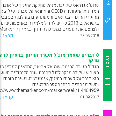
לינק
פרופ' אנדראס שלייכר, מנהל מחלקת החינוך של ארגון
Facebook
Email
WhatsApp
X
המדינות המפותחות OECD והאחראי על מבחני פיז"ה,
מחוקרי החינוך הבקיאים והמשפיעים בעולם, קבע בביק
בישראל ב-2013 כי יש לחדול מלמידה באמצעות שינון
ולצמצם את הפערים במערכת החינוך.
במאי 2018 הוסיף שלייכר כי ישראל צריכה להתמקד
קראו עו
23-05-2018
במורים ולתת להם יותר עצמאות וכי הדגש בהוראה צריך
להיות על יצירתיות ופתרון בעיות.
8 דברים שאמר מנכ"ל משרד החינוך בראיון לדה
Facebook
Email
WhatsApp
X
תקציר
מרקר
מנכ"ל משרד החינוך, שמואל אבואב, התראיין למגזין סו
השבוע של דה מרקר לרגל פתיחת שנת הלימודים תשע"
הוא דיבר על פערים בחינוך, אינטגרציה, נשירת מורים
ותשלומי הורים בבתי הספר הפרטיים.
ps://www.themarker.com/markerweek/1.4404959
קראו עו
01-09-2017
Facebook
Email
WhatsApp
X