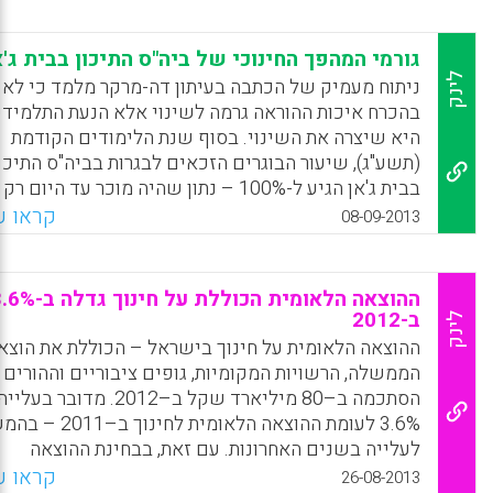
59 להשתלב בין מאות תלמידים בגיל ההתבגרות בבית
הספר? ( דפנה לוצקי, ליאור דטל).
גורמי המהפך החינוכי של ביה"ס התיכון בבית ג'א
לינק
ניתוח מעמיק של הכתבה בעיתון דה-מרקר מלמד כי לא
Facebook
Email
WhatsApp
X
בהכרח איכות ההוראה גרמה לשינוי אלא הנעת התלמידי
היא שיצרה את השינוי. בסוף שנת הלימודים הקודמת
‏(תשע"ג‏), שיעור הבוגרים הזכאים לבגרות בביה"ס התיכו
בבית ג'אן הגיע ל-100% – נתון שהיה מוכר עד היום רק
בסביון, שתלמידיו לומדים בבתי ספר תיכוניים מחוץ
קראו עו
08-09-2013
ליישוב. ב-2012, שיעור הזכאים לבגרות במגזר הדרוזי
ל-54.8% – גבוה יותר מהממוצע בישראל, 49.8%, ודומ
לשיעור הזכאים במגזר היהודי, 55.3%. השינוי הז
ההוצאה הלאומית הכוללת על חינוך גד
הדרוזי ובבית ג'אן התחולל על ידי צוותי המורים הוותיקי
ב-2012
לינק
בבתי הספר – שלא הוחלפו ולא קיבלו תגבור מהחוץ. גם
ההוצאה הלאומית על חינוך בישראל – הכוללת את הוצא
התלמידים הם אלה שלמדו בבתי הספר קודם לכן, ונכש
הממשלה, הרשויות המקומיות, גופים ציבוריים וההורים 
בעבר. גם שיעור הנשירה הצטמצם ( ליאור דטל).
הסתכמה ב–80 מיליארד שקל ב–2012. מדובר
3.6% לעומת ההוצאה הלאומית לחינוך ב–
Facebook
Email
WhatsApp
X
לעלייה בשנים האחרונות. עם זאת, בבחינת ההוצאה
הלאומית לחינוך ביחס לתמ"ג והוצאות הממשלה עולה כי 
קראו עו
26-08-2013