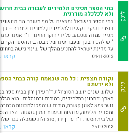
לתכנן מערכת שבה כל בתי הספר יהיו בתי ספר טובים
בתי הספר מכינים תלמידים לעבודה בבית חרוש
ומגוונים, מבלי להתעקש שכל בתי הספר יהיו אותו דבר?
ולא לכלכלה מודרנית
לינק
(דפנה מאור, ליאור דטל).
בתי הספר בישראל נמצאים על סף משבר. הם מיושנים
ויוצרים נזקים קשים לתלמידים, למורים ולחברה – כך 
Facebook
Email
WhatsApp
X
מנייר עמדה שנכתב על ידי חוקר החינוך ד"ר אמנון כרמון
"יש להכיר בכך שעבר זמנו של מבנה בית הספר הקיים 
על מדינת ישראל להתניע מהלך של שינוי גישה בתחום
החינוך", נכתב בנייר העמדה ( ליאור דטל) .
קראו עו
04-11-2013
Facebook
Email
WhatsApp
X
נקודת תצפית : כל מה שבאמת קורה בבתי הספר
ולא ידעתם
לינק
שלוש שנים יושב הסוציולוג ד"ר עידן ירון בבית ספר במ
הארץ ומתבונן בתלמידים, במורים ובמנהלים . הוא מגלה
נוער צמא לאוזן קשבת, מורים שנהפכו למכונות הכתבה,
ומסביב אלימות, עדתיות וגזענות. המון גזענות . הצד הנס
של בית הספר. ד"ר עידן ירון, סוציולוג שמבלה כבר שלו
שנים בתצפית אנתרופולוגית על שגרת חייו של בית ספר
קראו עו
25-09-2013
שש-שנתי במרכז הארץ. איך בדיוק הצליח אנתרופולוג ב