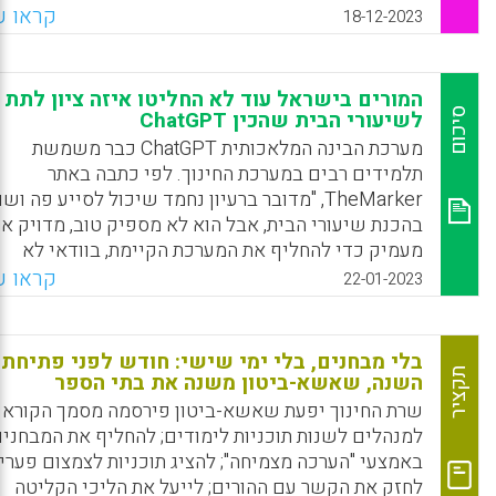
נבחנים לבד במבחן — הם היו מדורגים בתחתית הדירוג
קראו עו
18-12-2023
הבינלאומי, לצד אזרביג׳אן, מקסיקו ותאילנד. מדובר
בכ-30% מהתלמידים במערכת החינוך.
המורים בישראל עוד לא החליטו איזה ציון לתת
Facebook
Email
WhatsApp
X
סיכום
לשיעורי הבית שהכין ChatGPT
מערכת הבינה המלאכותית ChatGPT כבר משמשת
תלמידים רבים במערכת החינוך. לפי כתבה באתר
TheMarker, "מדובר ברעיון נחמד שיכול לסייע פה וש
בהכנת שיעורי הבית, אבל הוא לא מספיק טוב, מדויק או
מעמיק כדי להחליף את המערכת הקיימת, בוודאי לא
במקצועות ההומניים ולא בשפה העברית. זה לא אומר ש
קראו עו
22-01-2023
לא יקרה, אפילו מהר יותר ממה שחושבים"
Facebook
Email
WhatsApp
X
בלי מבחנים, בלי ימי שישי: חודש לפני פתיחת
תקציר
השנה, שאשא-ביטון משנה את בתי הספר
שרת החינוך יפעת שאשא-ביטון פירסמה מסמך הקורא
למנהלים לשנות תוכניות לימודים; להחליף את המבחני
באמצעי "הערכה מצמיחה"; להציג תוכניות לצמצום פערי
לחזק את הקשר עם ההורים; לייעל את הליכי הקליטה