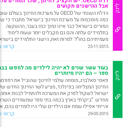
דו"ח OECD: יש תקציב לחינוך, שכר המורים על
אבל ההישגים תקועים
לינק
הדו"ח השנתי של OECD על מערכות החינוך בעולם שו
כמה מוסכמות על מערכת החינוך בישראל: מתברר כי ש
המורים בישראל כבר אינו נמוך כמו בעבר, ההשקעה
בתלמידים עלתה והם גם מקבלים יותר שעות לימוד
מעמיתיהם בחו"ל. למרות זאת, הישגי התלמידים בישרא
נותרו חלשים, הפערים ביניהם הם מהגבוהים בעולם, וה
קראו עו
25-11-2015
לומדים בכיתות הצפופות ביותר פרט לסין (ליאור דטל, רו
דומקה).
בעוד עשר שנים לא יהיה לילדים מה לחפש בבת
Facebook
Email
WhatsApp
X
ספר – הם יהיו מיותרים
לינק
פאסי סאלברג, מומחה עולמי לחינוך שהוביל את רפורמת
החינוך המצליחה בפינלנד, מציע לשר החינוך החדש של
ישראל לשקול לפרק את המערכת ולהתחיל לבנות אותה
מחדש. "ביקרתי בארץ בכמה בתי ספר שמעוררים השרא
והייתי אפילו שמח אם הילדים שלי היו לומדים בהם, א
המטרה היא לא רק ליצור בית ספר טוב או כמה בתי ספר
קראו עו
29-05-2015
טובים. אנחנו יודעים איך ליצור בית ספר טוב, והמטרה ה
לעצב מערכת שלמה שבה כל בתי הספר כאלה. האם א