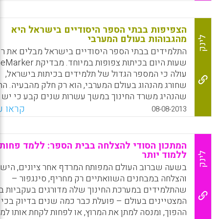
שינוי משמעותי בסדר העדיפויות הממשלתי – כך לפי
נתונים פורסמו על ידי הלשכה המרכזית לסטטיסטיקה (
ליאור דטל).
הצפיפות בבתי הספר היסודיים בישראל היא
מהגבוהות בעולם המערבי
לינק
Facebook
Email
WhatsApp
X
התלמידים בבתי הספר היסודיים בישראל מבלים את רו
שעות היום בכיתות צפופות במיוחד. מבדיקת
עולה כי המספר הגדול של תלמידים בכיתות בישראל,
שחורג מהנהוג בעולם המערבי, הוא רק חלק מהבעיה. הת
שהנהיג משרד החינוך במשך עשרות שנים קבע כי יש
לבנות כיתות־אם בגודל של 49 מ"ר, וכיום אלה הכיתות
קראו עו
08-08-2013
הנפוצות. לפי התקן, ניתן להכניס לכיתות האלה עד 40
תלמידים. המשמעות היא שחלק מהכיתות בבתי הספר
היסודיים בישראל הן כל כך צפופות, עד שהשטח המוק
המתכון הסודי להצלחה בבית הספר: ללמד פחות,
לכל תלמיד מסתכם ב-1.22 מ"ר – לא כולל השטח למו
ללמוד יותר
לינק
ליאור דטל).
בשעה שברוב העולם המפותח המרדף אחר ציונים, הישג
והצלחה במבחנים השוואתיים רק מחריף, סינגפור –
Facebook
Email
WhatsApp
X
שהתלמידים במערכת החינוך שלה מדורגים בעקביות בי
המצטיינים בעולם – פועלת כבר כמה שנים בדיוק בכיוו
ההפוך, ומנסה למתן את המרוץ, או לפחות לקחת אותו למ