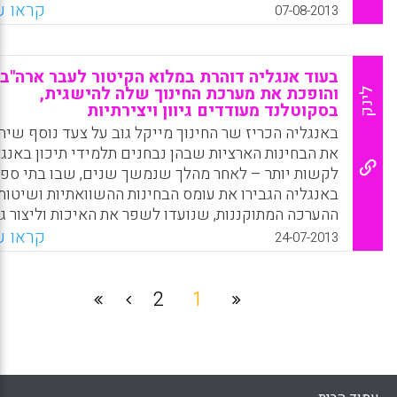
אחר. –2004 החזון התגלגל לרפורמת Less ,Learn
קראו עו
07-08-2013
More‏ ( TLLM), שנועדה לשנות באופן יסודי את טבעו
החינוך בסינגפור. המניע לביצוע הרפורמה היה החשש
שלמרות הציונים הגבוהים, התלמידים בסינגפור לא אוה
בעוד אנגליה דוהרת במלוא הקיטור לעבר ארה"ב
ללמוד, ולא יצליחו לגדול להיות יזמים ומנהלים שיכולי
והופכת את מערכת החינוך שלה להישגית,
לינק
בסקוטלנד מעודדים גיוון ויצירתיות
לקדם את סינגפור בתחרות הגלובלית ( דפנה מאור, ליאו
דטל).
באנגליה הכריז שר החינוך מייקל גוב על צעד נוסף שיה
את הבחינות הארציות שבהן נבחנים תלמידי תיכון באנג
Facebook
Email
WhatsApp
X
לקשות יותר – לאחר מהלך שנמשך שנים, שבו בתי ספר
באנגליה הגבירו את עומס הבחינות ההשוואתיות ושיטות
ההערכה המתוקננות, שנועדו לשפר את האיכות וליצור ג
כלשהי של תקן לאומי. במקביל, קיבלו בני גילם בסקוט
קראו עו
24-07-2013
תכנית לימודים שמבטלת את הבחינות הארציו
(דפנה מאור , ליאור דטל).
2
1
Facebook
Email
WhatsApp
X