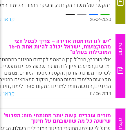
בהקשר של משבר הקורונה, ובעיקר בתחום הלימוד המקו
Facebook
Email
WhatsApp
X
קראו עו
26-04-2020
"יש לנו הזדמנות אדירה – צריך לבטל חצי
סיכום
מהמקצועות, ישראל יכולה להיות אחת מ-15
המובילות בעולם"
אלי הורביץ, מנכ"ל קרן טראמפ לקידום החינוך במתמטי
ומדעים, הציע בראיון לדה מרקר שבעה צעדים מעשיים
לשיפור מערכת החינוך: הקטנת מספר המורים, צמצום
מקצועות הלימוד וכמות החומר, מיקוד המאמצים בחטיב
הביניים, הנגשת חומר למורים במקום ספרי לימוד, חיבו
לימודי המתמטיקה לעולם, הקשבה למורים בשטח ואי וי
קראו עו
07-06-2019
על מבחנים.
Facebook
Email
WhatsApp
X
מורים עובדים קשה יותר ממנתחי מוח: הפרופ'
תקציר
שישנה כל מה שחשבתם על חינוך
פרופ' לי שולמן, מחוקרי החינוך המובילים בעולם, הגיע