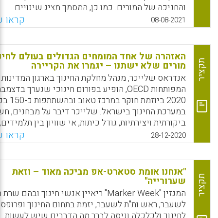
והחניכה של המורים. כמו כן, המסמך מציג שינויים
בתוכניות הלימודים כמו מעבר לתוכנית למידה סביב רעי
קראו עו
08-08-2021
גדולים וחיבור בין תחומי דעת כדי לייצר למידה רב תחומ
Facebook
Email
WhatsApp
X
האזהרה של אחד המומחים הגדולים בעולם לחינו
תקציר
מורים שלא ישתנו – יגמרו את הקריירה
אנדראס שלייכר, מנהל מחלקת החינוך בארגון המדינות
המפותחות OECD, הופיע בפורום חינוכי שנערך בדצמב
2020 ביוזמת חוקר ב
במערכת החינוך בישראל. שלייכר דיבר על מבחנים, חש
ביקורתית ויצירתיות, גודל כיתות, אי שוויון בין תלמידים,
הכשרת מורים וריכוזיות במערכת החינוך
קראו עו
28-12-2020
Facebook
Email
WhatsApp
X
"אנחנו אומת סטארט-אפ מביכה מאוד – וזאת
תקציר
שערורייה"
המגזין "Marker Week" ריאיין אנשי חינוך ובהם שר
לשעבר, ראש ות"ת לשעבר, יזמת בתחום החינוך ופרופסו
לחינוך ולכלכלה וניסה לברר מה הדברים שיש לעשות