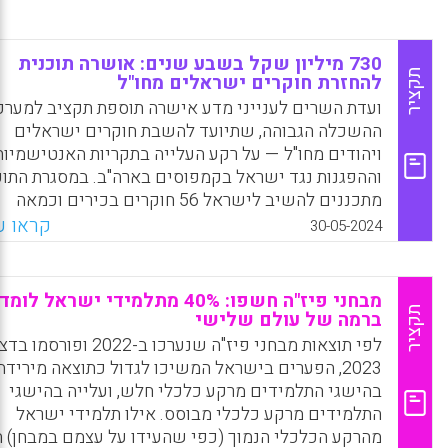
730 מיליון שקל בשבע שנים: אושרה תוכנית
תקציר
להחזרת חוקרים ישראלים מחו"ל
ועדת השרים לענייני מדע אישרה תוספת תקציב למערכ
ההשכלה הגבוהה, שתיועד להשבת חוקרים ישראלים
ויהודים מחו"ל — על רקע העלייה בתקריות האנטישמיות
וההפגנות נגד ישראל בקמפוסים בארה"ב. במסגרת התוכ
מתכננים להשיב לישראל 56 חוקרים בכירים וכמאה
חוקרים צעירים — שבקשותיהם לשוב לארץ ייבחנו על י
קראו עו
30-05-2024
ועדת שיפוט שתכלול מומחים מהארץ ומחו"ל.
Facebook
Email
WhatsApp
X
מבחני פיז"ה חשפו: 40% מתלמידי ישראל לו
תקציר
ברמה של עולם שלישי
לפי תוצאות מבחני פיז"ה שנערכו ב-2022 ופ
2023, הפערים בישראל המשיכו לגדול כתוצאה מירידה
בהישגי התלמידים מרקע כלכלי חלש, ועלייה בהישגי
התלמידים מרקע כלכלי מבוסס. אילו תלמידי ישראל
מהרקע הכלכלי הנמוך (כפי שהעידו על עצמם במבחן) ה