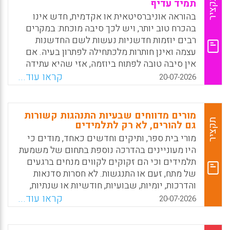
ואיך אפשר לסייע להם?
תקציר
תמיד עדיף
בהוראה אוניברסיטאית או אקדמית, חדש אינו
בהכרח טוב יותר, ויש לכך סיבה מוכחת: במקרים
רבים יוזמות חדשניות נעשות לשם החדשנות
עצמה ואינן חותרות מלכתחילה לפתרון בעיה. אם
אין סיבה טובה לפתוח ביוזמה, אזי שהיא עתידה
לקטוע את שגרת העבודה לשווא, לגזול משאבים
קראו עוד...
20-07-2026
ואף לבטל תהליכים אלטרנטיביים שיכלו (והיו
צריכים) לקרות. על רקע זה, המאמר מבהיר מהי
חדשנות בהוראה, כיצד רצוי ליישמה, ממה חשוב
מורים מדווחים שבעיות התנהגות קשורות
להיזהר, מתי כדאי להימנע מחדשנות – ואיך
תקציר
גם להורים, לא רק לתלמידים
להתנהל כאשר מבזיק במוחכם רעיון חדשני?
מורי בית ספר, ותיקים וחדשים כאחד, מודים כי
היו מעוניינים בהדרכה נוספת בתחום של משמעת
תלמידים וכי הם זקוקים לקווים מנחים ברגעים
של מתח, זעם או התנגשות. לא חסרות סדנאות
והדרכות, יומיות, שבועיות, חודשיות או שנתיות,
בתחום של משמעת בהוראה וניתן לקיימן אחרי
קראו עוד...
20-07-2026
הצהריים, בימי שישי, בחופש הגדול או בשנת
השבתון. שם, יכולים מורים לפתח מיומנויות של