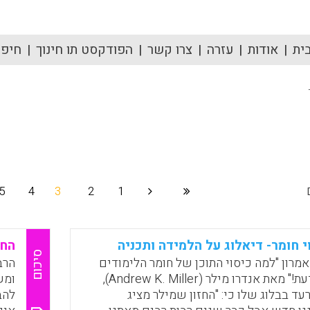
ית
אודות
עזרה
צרו קשר
הפודקסט תו חינוך
חיפוש
5
4
3
2
1
 חומר- דיאלוג על הלמידה ותכניה
החב
סיכום
מרון "למה כיסוי התוכן של חומר הלימודים
הרב
מיותר: גילוי דעת!" מאת אנדרו מילר (Andrew K. Miller),
ומש
עד בבלוג שלו כי: "החזון שמילר מציג
להב