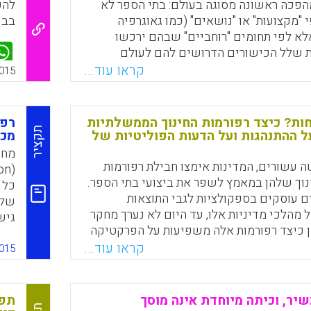
הפכה ראשונה מסוגה בעולם: בתי הספר לא
להש
 "מקצועות" או "נושאים" (כמו גאוגרפיה
בבי
אלא לפי תחומים "רוחביים" שבהם ירכשו
 שלל הכישורים הדרושים להם לעולם
מה באה על רקע השינוי שהביאו איתן
קראו עוד...
015
 התעשייה והטכנולוגיה לעולם העבודה לעומת
ם לפני כמאה שנה למשל. התקווה היא לאפשר
תח כבר בשנות התיכון את כישוריהם
ות? כיצד רפורמות החינוך הממשלתיות
רפו
האינטלקטואליים בהתאם לנטיותיהם.
תקציר
 ההתנהגות ועל הדעות הפוליטיות של
מכש
מחק
Faceboo
Email
Whats
X
 עשורים, המדינות אימצו חבילת רפורמות
וך שלהן במאמץ לשפר את ביצועי בתי הספר.
כל 
ם עוסקים בספקולציות לגבי התוצאות
שלה
 מהלכי מדיניות אלו, עד היום לא נערך מחקר
גיש
 כיצד רפורמות אלה משפיעות על הפרקטיקה
ותמ
 האמריקנית. על ידי שילוב נתונים מסקר
קראו עוד...
המי
015
ים לילדים הלומדים בבתי הספר הציבוריים
המת
י הסטנדרטים הממשלתיים לחינוך, בחינה
מתן דין וחשבון, המחבר בוחן כיצד מאפייני
5).
שיר, וכיתה מיוחדת אינה מוסך
תפנ
יניות זו משפיעים על העמדות של ההורים