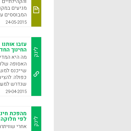
והקהילתיים ש
מניעים במקומ
המבוססים על 
יעל שורצברג,
24-05-2015
שבו כל פרט י
(אמתי מור).
עזבו אותנו 
k
App
החינוך החד
לינק
מה היא המדינ
האסופה שלפנ
שייכנס למשר
כפולה: להציע
שנדרש למערכת
מושכל בין אנ
29-04-2015
משרד החינוך,
פרנק ואורן יה
מהפכת חינו
k
App
לפי חלוקה 
לינק
אחרי שוויתרה