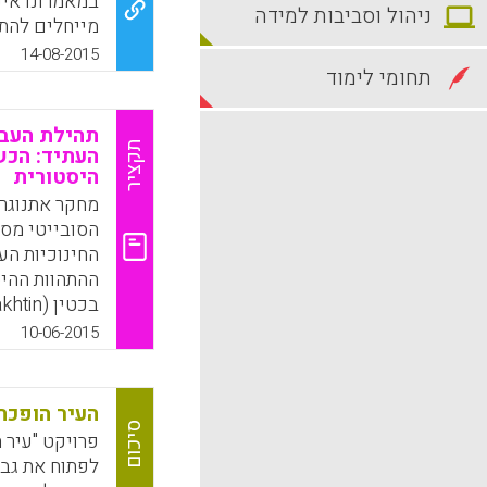
במאמרונו אינ
ניהול וסביבות למידה
מייחלים להתג
מצטרפים אל ה
14-08-2015
עדיפויות על 
תחומי לימוד
התכוונות אליה
לשלב למידה 
תהילת העבר
למידה משמעות
תקציר
העתיד: הכש
היסטורית
ובהיבחנות הת
שהתקוממות נ
מחקר אתנוגרפ
לחלוטין אינה
הסובייטי מס
שאליהם אנו מ
החינוכיות ה
k
App
מתקיימים יחד
10-06-2015
את האופן שב
Olena, 2015).
העיר הופכת
סיכום
פרויקט "עיר 
k
App
לפתוח את גבו