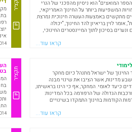
תקציר
דיל
הספר המואצים" הוא ניסיון מהפכני של הנרי
, ההשתתפות בפוליטיקה ומעורבות בחינוך
מקר
מויות המשפיעות ביותר על החינוך האמריקאי,
בתי
ם מתקשים באמצעות העשרה חינוכית נמרצת.
רפו
, אומר לוין בריאיון להד החינוך, "יכולה
Faceboo
Email
Whats
X
יוצ
 ונערים בסיכון לתוך המיינסטרים החינוכי,
אינ
יוחדות מעולם לא הצליחו ולעולם לא יצליחו
קראו עוד...
דקל).
014
14).
Faceboo
Email
Whats
X
ימודי
השא
תקציר
בטי
 החינוך של ישראל מתנהל כיום מחקר
המט
שבע מדינות, אשר הציבו את שינוי מבנה
בחי
דים כיעד לאומי. המחקר, אף כי הינו בראשיתו,
כבות הגדולה של הרפורמה בכל המדינות:
ותכ
ות הקודמות בחינוך התמקדו בשינויים
החב
 הנוכחי של הרפורמה מבקש לחולל שינוי
שונ
קראו עוד...
 הלמידה בכיתה. לא עוד מורה אקטיבי ותלמיד
014
המס
 עולם הידע, אלא תלמיד אקטיבי ומורה יועץ,
בהי
עמי וולנסקי).