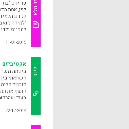
מאמר מלא
פרויקט "בתי 
כלפי הממשלה
לוין, אחת הד
של ילדיהם (Rhodes, Jesse, 2015).
לקדם תלמידי
"למידה מואצת"
k
App
להכניס ילדים
דבר שכיתות מ
לעשות" (יעל 
11-01-2015
k
App
אקטיביזם ל
לינק
ביוזמת משרד
השוואתי בין 
תוכנית הלימו
חושף את המור
בעוד שהרפורמ
מבניים, הדור
בדפוסי ניהול
22-12-2014
פסיבי בבניית
מכוון ותומך (