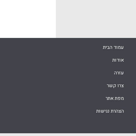
(Mack, Michelle; Westenskow, Jackson, 2014).
k
App
עמוד הבית
אודות
עזרה
צרו קשר
מפת אתר
הצהרת נגישות