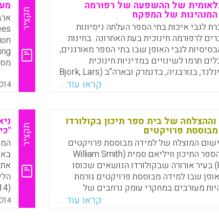
נלאומית של ההשפעה של רפורמה
מעב
Faceboo
Email
Whats
X
4).
תקציר
 המנהיגות של המפקח
ת לגבי איכות בתי הספר העלתה ניסיונות
רים לרפורמה חינוכית בעת האחרונה. בחינות
סיסיות לגבי האופן שבו בתי הספר מאורגנים,
ים תרמו לשינויים במדיניות חינוכית
מסי
בשבדיה, בפינלנד, בנורבגיה, בדנמרק ובארה"ב (Bjork, Lars
החי
G.; Johansson, Olof; Bredeson,
קראו עוד...
שינ
014
הגב
Faceboo
Email
Whats
X
עמו
הליבה (zou
ההצלחה של בית ספר תיכון בקולורדו
ניא
תקציר
מבוססת פרויקטים
"כי
ישום המוצלח של למידה מבוססת פרויקטים
המא
(PBL) בבית הספר התיכון וויליאם סמית (William Smith
באר
High School) בעיר אורורה שבקולורדו.הנושאים שכוסו
את 
ופן שבו למידה מבוססת פרויקטים גורמת
הלי
יות מעורבים במחקרי עומק נרחבים של
(Saltman, Kenneth J., 2014 ).
טיים, פרויקט השיא שנמשך לאורך השנה
קראו עוד...
014
בוגרים", ושיקולים של התפתחות מקצועית