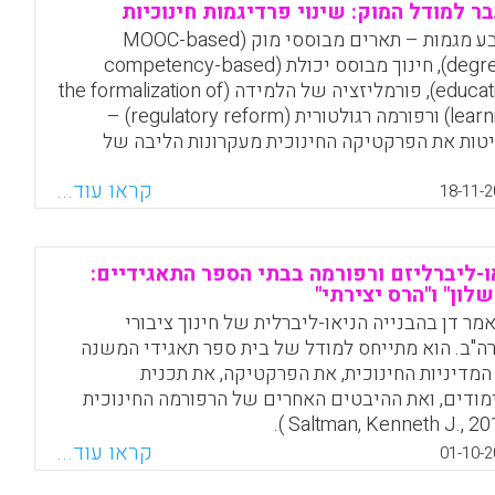
אתגרים וכיוונים לעתיד שהועלו (Lin, Tzu-Bin; Wang, Li-Yi;
ר למודל המוק: שינוי פרדיגמות חינוכיות
Li, Jen-Yi; Chang, Chihming, 201
ארבע מגמות – תארים מבוססי מוק (MOOC-based
degrees), חינוך מבוסס יכולת (competency-based
Facebook
Email
WhatsApp
X
education), פורמליזציה של הלמידה (the formalization of
learning) ורפורמה רגולטורית (regulatory reform) –
טות את הפרקטיקה החינוכית מעקרונות הליבה של
נוך המסורתי, ואינן מציינות תופעה ארעית אלא דווקא
קראו עוד...
וי יסודי של הסטטוס קוו. זה אירוני שבזמן שההשכלה
18-11-2
והה מחוברת לכאורה יותר מתמיד, קיימות מחלוקות
קות לגבי אופן ההוצאה לפועל הטוב ביותר של חזון
James G. Ma?).
ו-ליברליזם ורפורמה בבתי הספר התאגידיים:
שלון" ו"הרס יצירתי"
Facebook
Email
WhatsApp
X
מר דן בהבנייה הניאו-ליברלית של חינוך ציבורי
ה"ב. הוא מתייחס למודל של בית ספר תאגידי המשנה
המדיניות החינוכית, את הפרקטיקה, את תכנית
מודים, ואת ההיבטים האחרים של הרפורמה החינוכית
קראו עוד...
01-10-2
Facebook
Email
WhatsApp
X