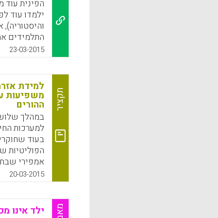
הפינית עוד מ
ילמדו עוד לפי
והיסטוריה), 
התלמידים את
העבודה.הרפור
23-03-2015
המודרניזציה,
זה שהיה קיי
לתלמידים לפ
למידת אזרח
המקצועיים ו
תקציר
משפיעות על
ההורים
k
App
במהלך שלושה
למערכות החינ
בעוד שחוקרי
הפוליטיות של
אמפירי שבחן
של הדמוקרטיה
20-03-2015
מקורי של הור
עם מידע לגב
ומדיניות של 
ילד אינו מכ
התכנון של מד