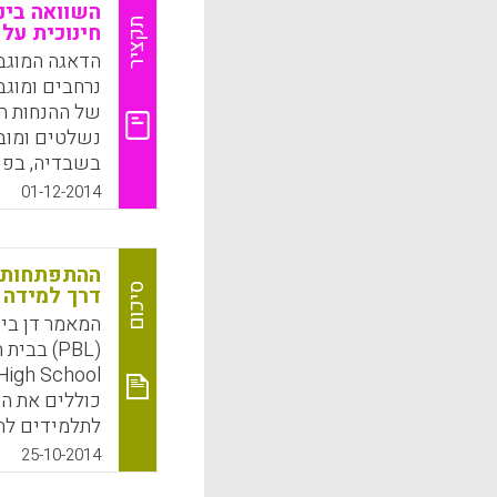
השוואה בי
k
App
תקציר
חינוכית על
הדאגה המוגבר
נרחבים ומוגב
של ההנחות הב
נשלטים ומובל
 Paul, 2014).
01-12-2014
k
App
ההתפתחות ו
סיכום
דרך למידה 
המאמר דן בי
כוללים את הא
לתלמידים לה
נושאים אותנ
25-10-2014
ונקרא "מסע ה