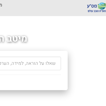
מכ
מיטב ה