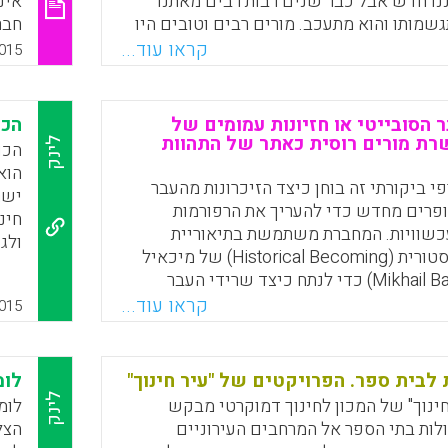
נו חדש אבל כבר שנים רבות רבים מאתנו
אינ
שמותו והוא מתעכב. מורים רבים וטובים היו
חבר
חזון. מחוייבות ללמידה עמוקה וקביעת סדרי
למע
קראו עוד...
015
פי צרכי התלמידים וקבלת החלטות תוך
ם, הינם אבני יסוד בחינוך. מילר גם מביע רצון
שמעבר למבחן, שאולי היינו קוראים לה בשם
 הסובייטי או חזיונות עמומים של
הכל
ית, וזאת בלי לזנוח כליל את הצורך במבחנים
רת מורים רוסית כאתר של התהוות
לינק
הכו
למידים בהם. בכך הוא מפגין אחריות משום
הוא
גד המערכת כולה ובנייתה מחדש באופן שונה
י ביקורתי זה בוחן כיצד הזיכרונות מהעבר
ישר
 מעשית במיוחד, ואף עלולה להזיק לתלמידים,
ופרים מחדש כדי להעריך את הרפורמות
חינ
כוונים ללמד ולחנך" (יורם אורעד).
עכשוויות. המחברת משתמשת בתיאוריית
ולג
ההתהוות ההיסטורית (Historical Becoming) של מיכאיל
היו
Faceboo
Email
Whats
X
בכטין (Mikhail Bakhtin) כדי לנתח כיצד שרידי העבר
תכנ
 עם צורות של ההווה הניאו-ליברלי ומעצבים
קראו עוד...
015
ו מורי המורים והסטודנטים שלהם מפרשים
את הרפורמות החינוכיות ואת עבודתם היומיומית (Aydarova,
 לבית ספר. הפרויקטים של "עיר חינוך"
לומ
לינק
חינוך" של המכון לחינוך דמוקרטי מבקש
לומ
Faceboo
Email
Whats
X
לות בתי הספר אל המרחבים העירוניים
הצל