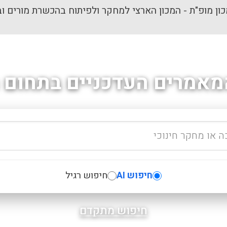
ון מופ"ת - המכון הארצי למחקר ולפיתוח בהכשרת מורים וב
מאמרים העדכניים בתחום ה
חיפוש AI
חיפוש רגיל
חיפוש מתקדם