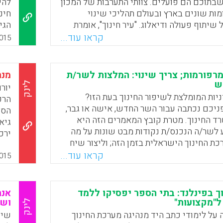
בתוכם הם פועלים. צוותי התערבות של המכון
להי
ות שונים בארץ ובעולם תהליכי שינוי
חינ
שיתוף פעולה ודיאלוג. "עיר חינוך", אומרת
הגי
 "זה הרעיון שלקהילה יש אחריות לייצר מרחב
המא
קראו עוד...
015
כול להביא את הייחודיות שלו לידי ביטוי"
פרו
מאפ
במל
מרפורמות; צריך שינוי: המלצות לשר/ת
מנת
Faceboo
Email
Whats
X
בית
ש
לינק
יור
ההו
יות המומלצת לשיפור החינוך בעת הזו?
הרפ
כל 
יכם נכתבה עבור השר החדש, אישה או גבר,
הספ
חינ
ד החינוך. מטרת קובץ המאמרים הזה היא
גיא
ושו
 לשר/ה הנכנס/ת נקודות מבט שונות על מה
ירכ
 החינוך הישראלית בזמן הזה; וליצור שיח
העב
שי החינוך באשר הם: בתי הספר, אקדמיה,
קראו עוד...
קשה
015
 ראשי רשויות ובעלי-עניין אחרים (אברהם
תחו
י-שלום).
כלל
בלב
ך בפינלנד: בתי הספר יפסיקו ללמד
אנח
Faceboo
Email
Whats
X
ל"מקצועות"
ושב
לינק
 על לימודי כתב היד מנהיגה מערכת החינוך
שי 