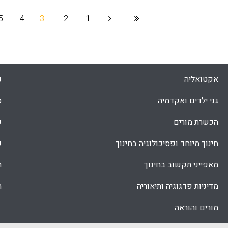
5
4
3
2
1
Faceboo
Email
Whats
X
אקטואליה
נ
גני ילדים ואקדמיה
ס
הכשרת מורים
ש
חינוך מיוחד ופסיכולוגיה בחינוך
ש
מאפייני תקשוב בחינוך
ת
מדיניות פדגוגיה ותיאוריה
ת
מורים והוראה