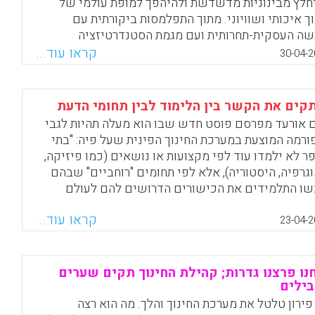
חלץ מבינוניות מדשדשת ולהיהפך למופת עולמי של
וך איכותי ושוויוני. מתוך התפלמסות ביקורתית עם
שה העסקית-תחרותית ועם מגמת הסטנדרטיזציה
פיינות את הרפורמות החינוכיות של ימינו, מציג לפנינו
קראו עוד...
30-04-2
פ' סאלברג בכתיבתו השיטתית והכריזמטית את
ייניה המרכזיים של "הדרך הפינית": תקצוב ציבורי
ואו, הימנעות מהרחבת שעות הלימוד ומהעמסת שיעורי
קים את הקשר בין הלימוד לבין תחומי הדעת
, התנגדות לבחינות חיצוניות ולהערכות מספריות, שכלול
ם אורעד מפרסם פוסט חדש שבו הוא מעלה תהיות לגבי
ראה הפרטנית מתוך קשב לצרכיו ולקשייו הייחודים של
ורמה המוצעת במערכת החינוך הפינית שעל פיה: "בתי
תלמיד, העצמת האוטונומיה של המורים, בניית אקלים
ר לא ילמדו עוד לפי מקצועות או נושאים (כמו פיזיקה,
וכי של אמון ואחווה, פיתוח השכלה כללית וטיפוח מיטבי
וגרפיה, היסטוריה), אלא לפי תחומים "רוחביים" שבהם
ויוני של אישיות התלמידים (פאסי סאלברג).
שו התלמידים את הכישורים הדרושים להם לעולם
ודה…הלימוד בדרך זו הוא ללא ספק מרענן ומושך אך
Facebook
Email
WhatsApp
X
קראו עוד...
 להתעלם מאלמנט מטריד – נטישת הלמידה על פי
23-04-2
מי הדעת, למידה שמשמעותה הבנת תחומי הדעת ברמה
ית ויסודית יותר מאשר למידת תכני תחומי הדעת עצמם
ד" (יורם אורעד).
נו פרצנו גדרות; קהילת החינוך תקים שערים
ילים
Facebook
Email
WhatsApp
X
פירון טלטל את מערכת החינוך והלך. מה הוא רצה