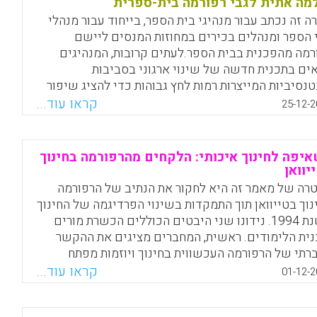
מה אתית לגבי רפורמה בית-ספרית
Facebook
Email
WhatsApp
X
ה זה נכתב עבור מנהיגי בית הספר, בייחוד עבור מנהלי
 הספר ומנהלים בכירים במחוזות המנסים ליישם
רמה מהפכנית בבית הספר.לעתים קרובות, המנהיגים
אים בתכנית חדשה של שינוי ארגוני בסביבות
טנסיביות המייצרות רמות לחץ גבוהות כדי להציג שיפור
בהישגי התלמידים(Mette, Ian M.; Scribner, Jay P. ,
קראו עוד...
25-12-2
20
Facebook
Email
WhatsApp
X
יפה לחינוך איכותי: הלקחים מהרפורמה בחינוך
יוואן
רה של מאמר זה היא לחקור את הנתיב של הרפורמה
נוך בטייוואן תוך התמקדות בשינוי הפרדיגמה של החינוך
משנת 1994. נידונו שני היבטים הכוללים הכשרת מורים
נית הלימודים. ראשית, המחברים מציגים את ההקשר
רתי של הרפורמה העכשווית בחינוך ויוזמות מפתח
ות. בחלק השלישי של מאמר זה, המחברים ממפים את
קראו עוד...
01-12-2
לול של המדיניות, של השינויים ושל היישומים
בטים שהוזכרו לעיל במהלך הרפורמה בחינוך עם סוגיות,