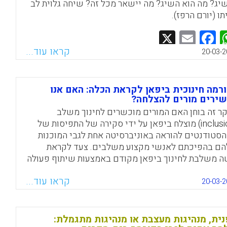
יג? מה הוא השיג? מה יישאר מכל זה? שיחה גלוית לב
תו (יורם הרפז).
Facebook
Email
WhatsApp
X
קראו עוד...
20-03-2
רמה חינוכית ביפאן לקראת הכלה: האם אנו
ירים מורים להצלחה?
ר זה בוחן האם המורים מוכשרים לחינוך משלב
(inclusion) מוצלח ביפאן על ידי סקירה של התפיסות של
הסטודנטים להוראה באוניברסיטה אחת לגבי המוכנות
ם בהפיכתם לאנשי מקצוע משלבים. צעד לקראת
ה משלבת לחינוך ביפאן מקודם באמצעות שיתוף פעולה
יכה בין מורים שהוכשרו לחינוך הרגיל לבין מורי החינוך
קראו עוד...
וחד. לפיכך, תפיסות שונות של סטודנטים להוראה
20-03-2
כוננים לעבוד בבתי ספר יסודיים או בבתי ספר של
החינוך המיוחד נמצאות במוקד מחקר זה (Forlin, Chris;
Kawai, Norimune; Higuchi, Satoshi, 201
ית, מנהיגות מעצבת או מנהיגות מתגמלת: