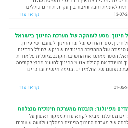
ה יכולה להצליח אם אין בה ביטוי לתפיסת עולם
תית־לאומית רחבה וחיבור בין עקרונות חיים כוללים
רכת חינוך שאמורה לשקף אותם (שי פירון).
קראו עוד...
13-07-2
Facebook
Email
WhatsApp
X
 חינוך: מסע לעומקה של מערכת החינוך בישראל
ל חינוך, ספרו החדש של שר החינוך לשעבר שי פירון,
 סיפורה של המהפכה החינוכית שביקש לחולל במדינת
אל. הספר מאתגר את החשיבה הקונבנציונלית על אודות
וך ומעודד את קהילת אנשי החינוך לחשוב מחוץ לקופסה
עת בנפשם של התלמידים. בנימה אישית ובדברים
צאים מהלב פורש הרב פירון את חזונו ומניח על השולחן
ית עבודה חינוכית לשנים הבאות (שי פירון).
קראו עוד...
01-06-2
Facebook
Email
WhatsApp
X
דים מפינלנד: תובנות ממערכת חינוכית מוצלחת
דים מפינלנד מביא לקורא עדות ממקור ראשון על
חתה של מערכת החינוך הפינית במהלך שלושה עשורים