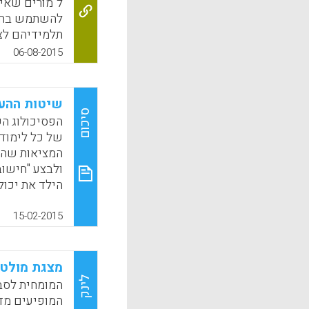
ל"מורים שאין
להשתמש בחדר
תלמידיהם לצו
כשהמורה הוא
06-08-2015
מעטוף).
k
App
שיטות ההער
סיכום
הפסיכולוג השו
של כל לימוד.
המציאות שהוצ
ולבצע "חישוב
הילד את יכול
שבמרבית מער
שמבצע התלמיד
15-02-2015
להראות לו זא
המסמנת את ה
ושולטת במרב
מצגת מולטי
לפי הקריטריו
לינק
המומחית לסבי
התלמיד, אלו 
המופיעים מד