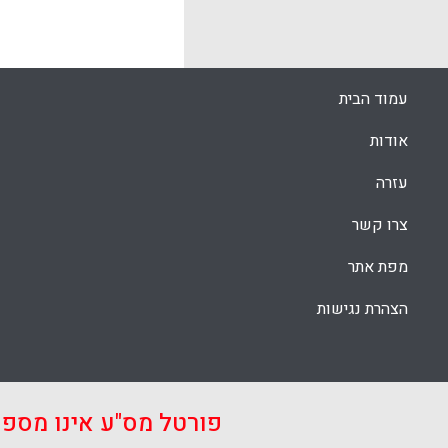
שבו. במקום 
משטח עבודה ע
שונים (טקסט, 
עמוד הבית
k
App
אודות
עזרה
צרו קשר
מפת אתר
הצהרת נגישות
פורטל מס"ע אינו מספ