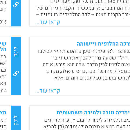
 בבית ספרם תוכנת שליטה, ומעוניינים
של 
 המחשבים או במכשירי הקצה הניידים של
השו
רך הקרנת מצגת – לכל התלמידים בו זמנית –
של 
 שקובע את קצב העברת השקופיות…" (אפרת
קראו עוד...
(Don, Margaret, 2015).
015
Faceboo
Email
Whats
X
כה החלופית ויישומה
שימ
הלמ
לינק
ויצרי ז'אן פיאז'ה טען כי הטעות היא לב-לבו
במר
 הילד שטעה צריך להבין את השוני בין
גה לפניו לבין הדרך שבה הוא פירש אותה,
 מסלול מחדש". בכך, גורס פיאז'ה, מקדם
ת חשיבתו בנוגע לתכנים דומים. אלא
פאו
כות החינוך בעולם אין רואים בשגיאה
קראו עוד...
 הזדמנות ללמידה, אלא כישלון, ודואגים
014
הפא
ת באמצעות ציון מופחת. גישת הקריטריון,
יות
ישגי התלמיד בהתאם לקריטריון אחיד,
ששו
ית מערכות החינוך בעולם, מתמקדת ב"שגיאה"
מדיה טובה ולמידה משמעותית
מצג
למצ
ן, שאינו מבטא את יכולותיו המגוונות של
לינק
בות למידה, לימור לייבוביץ , ערה לדיונים
המח
אפק
שאינן נמדדות. כיצד אפוא ניתן למדוד יכולות
י פעם בנושא מצגת מולטימדיה (כן להביא
מגל