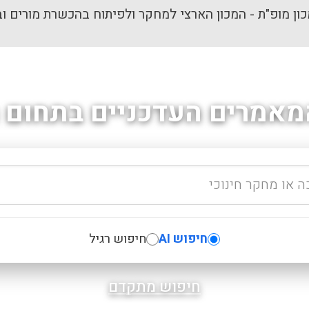
ון מופ"ת - המכון הארצי למחקר ולפיתוח בהכשרת מורים וב
מאמרים העדכניים בתחום ה
חיפוש AI
חיפוש רגיל
חיפוש מתקדם