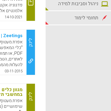
ניהול וסביבות למידה
פדגוגיה אקטי
אלמנטים אלמ
ולהניע לומדי
תחומי לימוד
14-10-2021
מתן אמון וכב
k
App
Zeetings | יצירת תוכן אינטראקטיבי
לינק
,PDF או 
לאתרים, הטמע
להעלות מהמח
יכולים להגי
03-11-2015
בסקרים, כתיב
מידע על מידת
כמה הגיבו, כ
מגוון כלים
(אפרת מעטוף)
במחשבי תל
לינק
אפרת מעטוף 
k
App