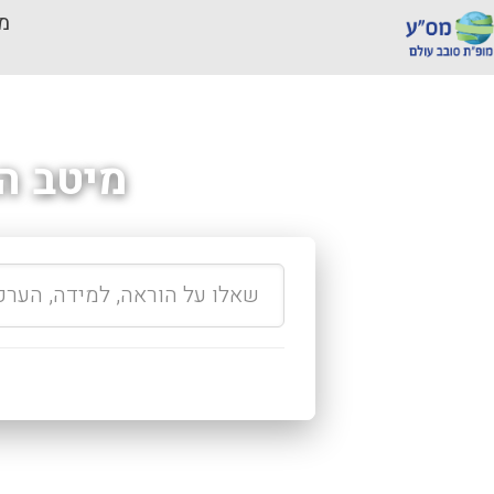
מכ
מיטב ה