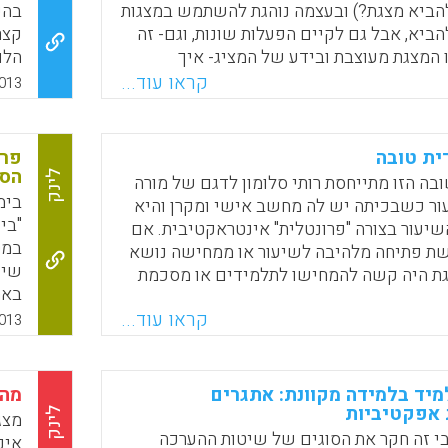
להת
למידים, שאינן מבוטאות לפי גישת
להביא מצגת?) ובעצמה נוהגת להשתמש במצגות
בהכ
הקו
לחנן בר-לב).
הביא, אבל גם לקיים הפעלות שונות, וגם- זה
קצר
ו המצגת מעוצבת ובידע של המציג- איך
Faceboo
Email
Whats
X
למורים רבים כיום יש מקרן "ברקו" בכיתה
שקפ
קראו עוד...
013
ור לאינטרנט. כדי לתת מענה לצורך הפרקטי
אמצ
מור ליבוביץ להביא את מיטב הכללים
ופח
והעקרונות ובעצם לעסוק בשאלות-: 1. למה לבנות את המצגת
ית טובה
פרז
הסת
לינק
ה הזו מתייחסת רותי סלומון לדגם של מורה
בימ
ר כשבכיתה יש לה מחשב אישי ומקרן והיא
Faceboo
Email
Whats
X
"בי
יעור בצורה "פרונטלית" אינטראקטיבית. אם
במט
 פתיחה מלהיבה לשיעור או ממחישה נושא
שיע
 היה קשה להמחישו לתלמידים או מסכמת
באמ
ורה יעילה – מסתמן שזוהי מצגת לימודית
הור
קראו עוד...
ומון) .
013
ההו
Faceboo
Email
Whats
X
יחד
על 
יד בלמידה מקוונת: אתגרים
מהי
האי
 אפקטיביות
לינק
מצג
בשי
י זה חקר את הסוגים של שיטות ההערכה
אינ