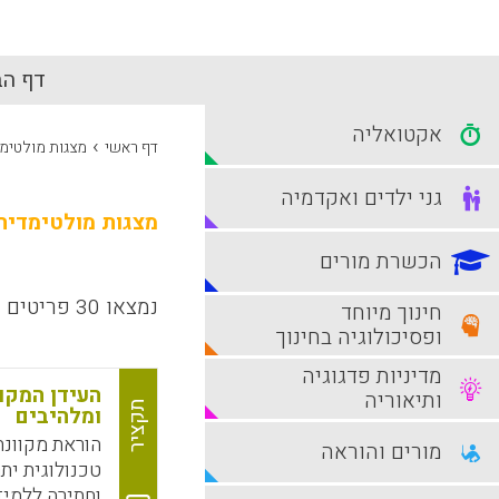
דף הב
אקטואליה
›
דף ראשי
מצגות מולטימ
גני ילדים ואקדמיה
מצגות מולטימדיה
הכשרת מורים
נמצאו 30 פריטים
חינוך מיוחד
ופסיכולוגיה בחינוך
מדיניות פדגוגיה
העידן המקוו
ותיאוריה
תקציר
ומלהיבים
הוראת מקוונת
מורים והוראה
טכנולוגית ית
וחתירה ללמיד