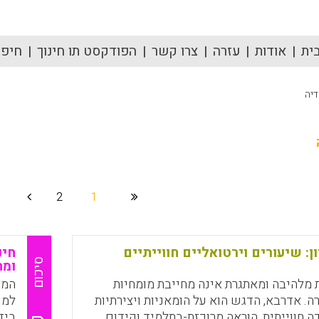
ית
אודות
עזרה
צרו קשר
הפודקסט תו חינוך
חיפוש
דיה
2
1
ן: שיעורים וירטואליים חווייתיים
חינ
סיכום
ומה
 מלהיבה ומאתגרת אינה מחייבת מומחיות
המצ
רה. אדרבא, הדגש הוא על הומאניות ויצירתיות
למו
ה חווייתית, הוראה מרוכזת-בתלמיד וקידום
ביד