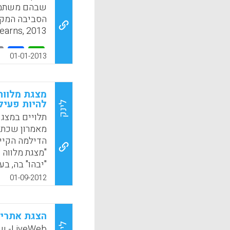
שבהם משתמשי
earns, 2013).
k
App
01-01-2013
מצגת מלווה
להיות פעיל
לינק
תלויים במצגו
מאמרון שכתב
הדילמה הקיימ
"מצגת מלווה 
"יבהו" בה, ב
חשיבה, מסקרן,
01-09-2012
שלא קל להכין 
k
App
הצגת אתרים
eWeb