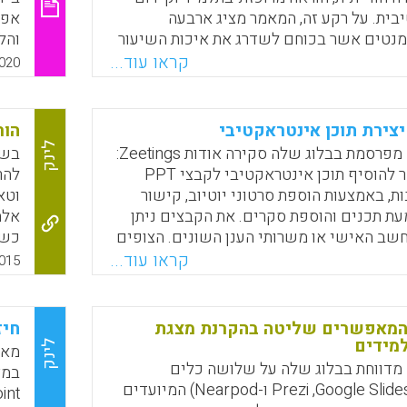
בית. על רקע זה, המאמר מציג ארבעה
אפש
נטים אשר בכוחם לשדרג את איכות השיעור
והל
ם למעורבות: גירויים חושיים, הנעה לפעולה,
טכנ
קראו עוד...
020
וד ועידוד תקשורת בינאישית.
לאס
מתא
Faceboo
Email
Whats
X
פיל
הור
בקל
לינק
אפרת מעטוף מפרסמת בבלוג שלה סקירה אודות Zeetings:
בשנ
והד
"כלי המאפשר להוסיף תוכן אינטראקטיבי לקבצי PPT
להר
תמונות, באמצעות הוספת סרטוני יוטיוב, קישור
וטא
ת תכנים והוספת סקרים. את הקבצים ניתן
אלה
שב האישי או משרותי הענן השונים. הצופים
כשה
ב במהלך או אחרי ההרצאה, באמצעות השתתפות
כלי
קראו עוד...
015
ה בצ'ט ועוד. הכלי מאפשר ליוצר התוכן לקבל
באמ
 המעורבות של צופיו – כמה השתתפו בסקר,
ללמ
מה לחצו אהבתי, כמה זמן צפו במצגת ועוד"
הנמ
 המאפשרים שליטה בהקרנת מצגת
חיז
.
(מיכ
מידים
לינק
מאמ
מדווחת בבלוג שלה על שלושה כלים
Faceboo
Email
Whats
X
שימושיים (Prezi ,Google Slides ו-Nearpod) המיועדים