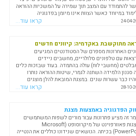
ר להתמודד עם המצב תוך שמירה על המשכיות ההוראה
ימוד במיוחד כאשר הצוות אינו מיומן בפדגוגיה
ולוגית? במאמר שלהלן ימצאו מחנכים כמה עצות
קראו עוד...
24-04-2
טרטגיות קלות ומהירות ללימוד מרחוק. שיטות אלה
ימות במיוחד למקצועות הומניסטים: משפטים,
וסופיה, ספרות וביוצא באלה מקצועות שאינם מתאימים
אה מתוקשבת באקדמיה: קיוונים חדשים
ות ללימוד מרחוק בשל מיעוט הדיאגרמות, הגרפים
ים האחרונות מספרם של הסטודנטים המגיעים
יון הכמותי באופן כללי.
צאות עם טלפונים סלולריים, מחשבים ניידים
בלטים (מחשבי לוח) עולה בהתמדה. בעוד שבזכות כלים
Facebook
Email
WhatsApp
X
 סגנון הלמידה השתנה לגמרי, שיטות ההוראה נותרו
יו כבר עשרות שנים. במצגת המובאת להלן מוצגים
ם טכנולוגיים לשילוב במהלך ההרצאות וביניהן.
קראו עוד...
28-10-2
צעות כלים אלו (הן בסביבת מוודל והן ברשת) ניתן
וד כיצד להפעיל את הסטודנטים תוך שימוש בציוד
צא ברשותם, ובכך לעודד רמות שונות של ידע וחשיבה
וק הפדגוגיה באמצעות מצגת
ל רמות, יוחאי עופרן).
ר זה מציע פתרונות עבור מורים לשפות המשתמשים
במצגות פאוורפוינט של מיקרוסופט (Microsoft
Facebook
Email
WhatsApp
X
PowerPoint) בכיתה. הנושאים שנידונו כוללים את הנטייה