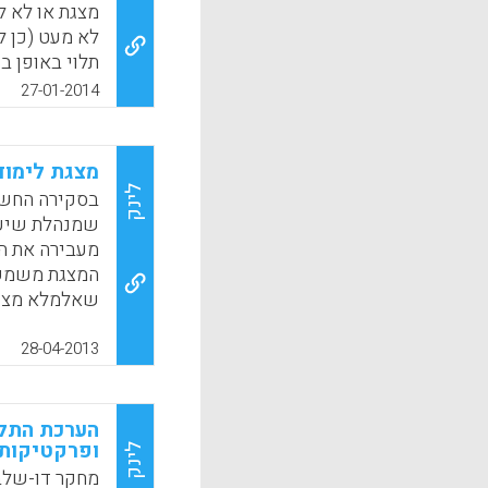
נוספות של הת
מצגת או לא 
הקריטריון? (א
לא מעט (כן ל
תלוי באופן ב
k
App
להשתמש בה). 
27-01-2014
ומחשב עם חיב
הזה- מנסה לי
מצגת לימוד
דווקא כך? 2. איך להשתמש במצגת בזמן אמת מול לומדים?
לינק
בסקירה החשוב
שמנהלת שיעו
k
App
מעבירה את הש
המצגת משמשת
שאלמלא מצגת
את השיעור בצ
טובה ( רותי סל
28-04-2013
k
App
הערכת התלמ
ופרקטיקות
לינק
מחקר דו-שלב