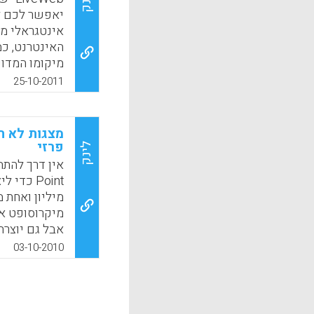
לינק
יאפשר לכם ל
אינטגראלי מה
האינטרנט, כ
מיקומו המדוי
מהמצגת כדי ל
25-10-2011
k
App
מצגות לא ח
פרזי
לינק
Point כד
מיליון ואחת 
מיקרוסופט אמ
אבל גם יוצרת
אנשים יצירתי
03-10-2010
שיראו מעניינ
שבמהותן, מצג
כשאלה כבר רא