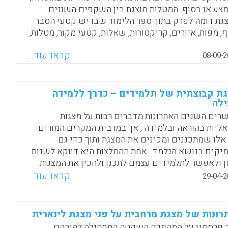
קטיבי יותר, המורה הוא שמנתב את התקשורת בין המסך
צע או בסוף. המטלות מוצגת בין השקפים השונים.
ן התלמידים ( אילנה כהן) .
גת דומה לפרק בתוך ספר הלימוד שבו יש קטעי הסבר
ף, מפות, איורים, קריקטורות, שאלות, קטעי מקור, מטלות,
Facebook
Email
WhatsApp
X
י זמן, הבלטת מילים קשות, חלוניות וכו'. אך המצגת בנויה
קראו עוד...
רה כזאת שהיא משלבת מטלות ותרגילים, פעילויות
08-09-2
ימות והיא נועדה להוראה בבית הספר כי היא מכוונת
ום ללמידה ולא רק להיות מוקרנת בצורה חד-צדדית על
רה כדי ללוות את דבריו ולהמחיש אותם. היא יכולה
ת קבוצתית של תלמידים – כדרך ללמידה
לה
ות מוקרנת בכיתה או יכולה לשמש כששיעורי בית..
ימות יכולות אישיות, בזוגות, בקבוצות קטנות או
רים השנים האחרונות מדברים רבות על מצגות
אה ( גדי ראונר) .
ואליות בהוראה ובלמידה , אך במרבית המקרים המורים
אלו שמתכננים ומכינים את המצגת ותוך כדי גם
Facebook
Email
WhatsApp
X
יקים בנושא הנלמד . אחת ההמלצות היא דווקא לשנות
ון ולאפשר לתלמידים עצמם לתכנן ולהכין את המצגות
 יכירו יותר לעומק ובצורה מאותגרת יותר את נושא הלימוד
קראו עוד...
29-04-2
נושא החקר. לאחרונה , אנו מגלים יותר ויותר מורים
קטים בגישה קונסטרוקטיביסטית זו ומטילים על
ידיהם להכין מצגת משותפת. הבאנו כמה דוגמאות
רונות של מצגת מרחבית על פני מצגת לינארית
נטיות הממחישות את דרך הוראה זו ( עמי סלנט ) .
 פרסמנו על המהפכה השקטה המתחילה להירקם