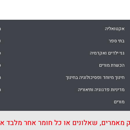
שונה מ-Powerpoint ברעיון הבסיסי של איך בנויות המצגות
חבר
סדרה של שקופיות עוקבות, אנחנו מקבלים
נקי בגודלו, עליו אנחנו "מדביקים" אלמנטים
תמונות וכו’) בגדלים שונים. ( ארז רונן) .
תהי
אקטואליה
מ
במד
Faceboo
Email
Whats
X
בתי ספר
נ
ביק
גני ילדים ואקדמיה
ס
הכשרת מורים
ס
חינוך מיוחד ופסיכולוגיה בחינוך
ת
מדיניות פדגוגיה ותיאוריה
ת
מורים
ק מאמרים, שאלונים או כל חומר אחר מלבד 