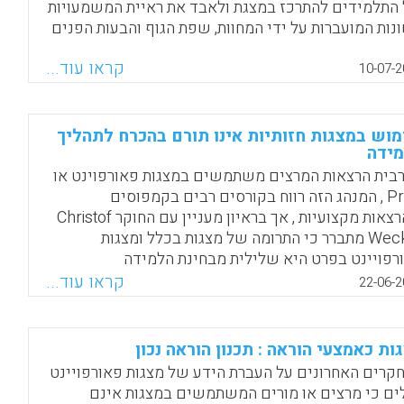
התלמידים להתרכז במצגת ולאבד את ראיית המשמעויות
נות המועברות על ידי המחוות, שפת הגוף והבעות הפנים
המציג והתייחסות למומחיות של המנחה בחומר המוצג
קראו עוד...
10-07-2
Facebook
Email
WhatsApp
X
וש במצגות חזותיות אינו תורם בהכרח לתהליך
ידה
בית הרצאות המרצים משתמשים במצגות פאורפוינט או
Prezi , המנהג הזה רווח בקורסים רבים בקמפוסים
ובהרצאות מקצועיות , אך בראיון מעניין עם החוקר Christof
Wecker מתברר כי התרומה של מצגות בכלל ומצגות
רפויינט בפרט היא שלילית מבחינת הלמידה
הקוגניטיבית. ניתוח-מטא של 40 מחקרים מצא כי מצגות
קראו עוד...
22-06-2
ורפוינט יוצרות רדידות בתהליכי הלמידה והם משמשות
ר כלי עזר למרצה ופחות ללומד. מרצים טובים הם אלו
אלים שאלות ומעוררים עניין ולא אלו שנצמדים בהכרח
ות כאמצעי הוראה : תכנון הוראה נכון
גות פאורפויינט. המילה המדוברת היא הרבה יותר
קרים האחרונים על העברת הידע של מצגות פאורפויינט
טיבית מאשר המצגת החזותית והנטייה של הלומדים
ים כי מרצים או מורים המשתמשים במצגות אינם