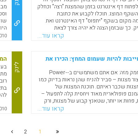
לינק
פתוח דף אינטרנט בזמן שהמצגת "רצה" וכחלק
מבח
שקף המוצג. תוכלו לקבוע את כתובת
וסט
מה מקום בשקף "יתפוס" דף האינטרנט ואת
ק. כך שבזמן הצגה לא יהיה צורך לצאת
היו
עבור ליישום רשת או דף אינטרנט.
קראו עוד...
010
ההת
Faceboo
Email
Whats
X
מרח
לאח
ייבות להיות שעמום המחץ: הכירו את
המה
לינק
בעו
אין
אין דרך להתחמק מזה: אם אתם משתמשים ב-Power-
מתר
מבח
י ליצור מצגות – סביר להניח שהן נראות בדיוק כמו
רוב
מור
מצגות שכבר ראיתם. תוכנת המצגות של
בתל
התע
נם פופולארית מאוד ויחסית קלה לתפעול –
להק
, פחות או יותר, שטאנץ קבוע של מצגות, ורק
טכנ
ים במיוחד יצליחו להימלט ממנו וליצור מצגות
קראו עוד...
שבב
010
ות וחדשניות.זו בעיה לא קטנה – במיוחד
זוו
ות צריכות לעניין את האנשים שצופים בהן.
הגד
ו רבבות של מצגות שנראות בדיוק כמו אלו
2
1
שלכם – אין לכם יותר מדי סיכויים לעניין אותם. Prezi