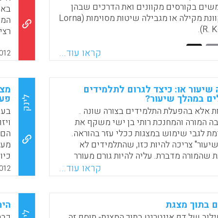
לאפ
ם בקורסים מקוונים ואת הדרכים שבהן
באמ
לבי
הסביבה המקוונת מקילה או מגבילה שיטות מסוימות (Lorna
המצ
R. K
רצי
ציר
Faceboo
Email
Whats
X
קראו עוד...
בצו
012
ומש
לגר
המו
 שיעור או: כיצד לגרום לתלמידים
מצג
ים במהלך שיעור?
פעי
להי
לינק
המש
ת אלא בהפעלת התלמידים בצורה שונה .
בעש
במלי
ה המורה והמחנכת רותי בן ישי משקף את
ויז
ת לגבי שימוש במצגות ככלי עזר בהוראה.
הם 
שיעור" צריכה להיות כזו, שהתלמידים לא
מעמ
עת שהמורה מדברת. עליה להיות גורם מעורר
כיו
 מצחיק, "מעורר פליאה" – השתאות. . . . רק
וכך
קראו עוד...
012
כזו מצגת ( רותי בן ישי) .
או 
הנו
Faceboo
Email
Whats
X
תלמ
 בתוך מצגת
הית
אוט
Liv- שילוב של דף אינטרנט בתוך המצגת- תוסף זה
כבר