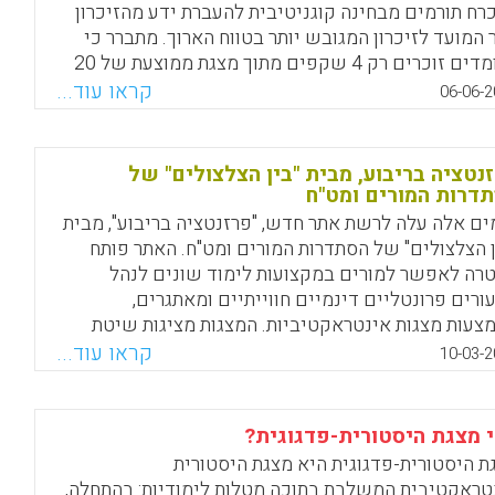
רכז באמצעים חזותיים פוגמת לעתים בפענוח
רח תורמים מבחינה קוגניטיבית להעברת ידע מהזיכרון
גניטיבי של המילה הכתובה .
 המועד לזיכרון המגובש יותר בטווח הארוך. מתברר כי
הלומדים זוכרים רק 4 שקפים מתוך מצגת ממוצעת של 20
Facebook
Email
WhatsApp
X
ים. ממצאים אלו מוכיחים שוב כי מצגות פאורפוינט הן
קראו עוד...
06-06-2
עי יעיל לבקרה ולניהול התכנים מבחינת המרצים/מורים
ות מבחינת הלומדים.
נטציה בריבוע, מבית "בין הצלצולים" של
Facebook
Email
WhatsApp
X
דרות המורים ומט"ח
ים אלה עלה לרשת אתר חדש, "פרזנטציה בריבוע", מבית
ן הצלצולים" של הסתדרות המורים ומט"ח. האתר פותח
רה לאפשר למורים במקצועות לימוד שונים לנהל
ורים פרונטליים דינמיים חווייתיים ומאתגרים,
צעות מצגות אינטראקטיביות. המצגות מציגות שיטת
אה חדשנית – שיטה המאפשרת ליהנות מיתרונות
קראו עוד...
10-03-2
ראה הפרונטלית ומיתרונות הלמידה האינטראקטיבית גם
. בעוד שפעילויות אינטראקטיביות מבוססות בדרך כלל
עבודתו של תלמיד יחיד מול מסך המחשב, הפעילויות
 מצגת היסטורית-פדגוגית?
נטראקטיביות במצגות באתר מתבצעות פרונטלית,
ת היסטורית-פדגוגית היא מצגת היסטורית
תוף כל תלמידי הכיתה. כדי להפוך את השיעור
טראקטיבית המשלבת בתוכה מטלות לימודיות: בהתחלה,