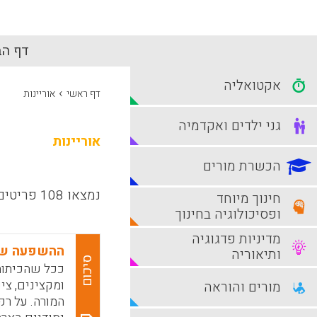
דף הב
אקטואליה
›
דף ראשי
אוריינות
גני ילדים ואקדמיה
אוריינות
הכשרת מורים
נמצאו 108 פריטים
חינוך מיוחד
ופסיכולוגיה בחינוך
מדיניות פדגוגיה
ההשפעה של
ותיאוריה
סיכום
ככל שהכיתות 
ומקצינים, ציפ
מורים והוראה
המורה. על רק