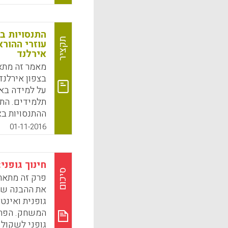
תלמידים בחט
רבות ברירה ו
שהתלמידים מ
התנסויות ב
להם את מה שה
תקציר
עוזרי ההור
(Blikstad-Balas, Marte, 2016).
אירלנד
k
App
בצפון אירלנד
על למידה באור
תלמידים. התל
ההתנסויות ב
01-11-2016
שלהם ושני עו
esley, 2016).
חינוך גופני:
סיכום
פרק זה מתאר 
k
App
את ההבנה של
גופנית ואינטל
המשחק. הפרק 
גופני לשקול