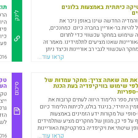
 את המתחים בין האופן שבו מועמדים להוראה
יקה כיתתית באמצעות בלוגים
תוצ
 המורה ואת תפקיד הסטודנט לבין האופן שבו
ים
לינק
הרש
למודלים בולטים של חינוך כולל מודלים
והמדיה החדשה שינו באופן ניכר את
תעשייתיים ומודלים של חקירה (Tammi R. Davis,Jackie
היות בר-אוריין בחברה כיום. כמחנכים,
פיז
Sydnor,Sharon Daley &Linda Co
שימוש במחקר עכשווי כדי לתרום
כיו
וריינות שאנו מציעים לתלמידינו. מאמר זה
Faceboo
Email
Whats
X
חקר העכשווי לגבי רב אוריינות וכיצד ניתן
שני
די לשנות פרקטיקה כיתתית באמצעות
קראו עוד...
5
016
בלוגים (La Caze, Sarah, 2017).
כלל
Faceboo
Email
Whats
X
את מה שאתה צריך: מחקר עמדות של
טקס
סיכום
פי שימוש בוויקיפדיה בעת הכנת
השפ
ספריות
טקס
יות, ספר הלימוד היווה לעתים קרובות את
י'.
ייצ
ין היחידי; בניגוד בולט, לכיתות הלימוד כיום
גרפ
סופי של מקורות ידע הזמינים באמצעות
על 
הזד
 על פי כן, מגוון של מחקרים מציע שתלמידים
לשי
ן שיטתי את ויקיפדיה בפרקטיקות האוריינות
מיל
 ספרם. המחקר הנוכחי חוקר נטייה זו בקרב
קראו עוד...
לתק
016