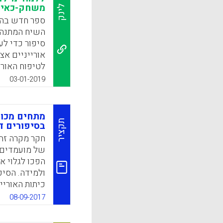
משחק-כאילו
לינק
ספר חדש בהוצ
השיח המתנהל
סיפור כדי לע
אורייניים אצ
לטיפוח האורי
ההתפתחותיים
03-01-2019
שלהם במרכז.
פורמלית במסג
הפועלים בשי
מתחים מכוו
סוגיית ההקש
תקציר
בסיפורים ד
רצון ללמוד מ
חקר מקרה זה 
של מועמדים ל
k
App
הפכו לגלוי א
ולמידה. הסיפ
כיתות האוריי
מטאפורי, הח
08-09-2017
סטודנטים וש
הדיגיטליים ש