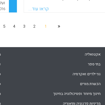
ועל
נושאי הלימוד העיוניים הנלמדים וזאת
אחד
קראו עוד...
ת הבנת התלמיד (רוני לידור).
016
לתו
Faceboo
Email
Whats
X
לימ
הקו
5
4
3
2
1
מור
לומ
מוב
אקטואליה
מ
.M).
בתי ספר
נ
גני ילדים ואקדמיה
ס
הכשרת מורים
ס
חינוך מיוחד ופסיכולוגיה בחינוך
ת
מדיניות פדגוגיה ותיאוריה
ת