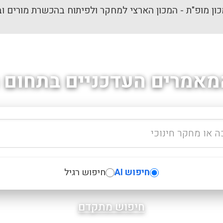
ון מופ"ת - המכון הארצי למחקר ולפיתוח בהכשרת מורים וב
מאמרים העדכניים בתחום ה
חיפוש AI
חיפוש רגיל
חיפוש מתקדם