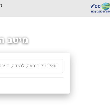
מכ
מיטב ה