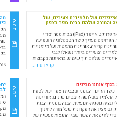
יבה העליונה, תוך שימוש בסקר עם שאלות
מצי
שאלות פתוחות. הממצא העיקרי מציע
לגי
עדיפים את ויקיפדיה משום שהאתר מספק
תוב
אייפדים של תלמידים צעירים, של
מה 
ם צריכים, בהיותו מהיר, גמיש, וקל לשימוש
סיכום
אה והמורה שלהם בבית ספר בצפון
כיש
הכו
מאמר זה מתאר פרויקט אייפד (iPad) בבית ספר יסודי
מעש
Faceboo
Email
Whats
X
. הפרויקט מעריך כיצד הטכנולוגיה השפיעה
שהו
יינות קריאה, אוריינות מתמטית ועל מיומנויות
בר-
מידים הצעירים ביותר נשאלו לגבי
בכי
אייפדים שלהם תוך שימוש בראיונות בקבוצות
שעש
קטנות המבוססות על גישת זמן המעגל (circle time). המורה
קראו עוד...
החל
016
זרי הוראה רואיינו לגבי דפוסים ארגוניים,
תחו
פדגוגיים ומיומנויות תלמידים (Clarke, Linda; Abbott,
והב
L
שונ
 בגוף אנחנו מבינים
יחס
סיכום
לבי
כיצד החינוך הגופני שבבית הספר יכול לטפח
Faceboo
Email
Whats
X
S).
המח
 התלמיד בשלושה היבטים שונים: אוריינות
סוג
יגנציה גופנית-תנועתית, הבנה גופנית והבנת
מקצ
גם מציג את העקרונות שעל מורה לחינוך
מוב
 כדי לחזק את הקשר שבין התנסות מעשית של