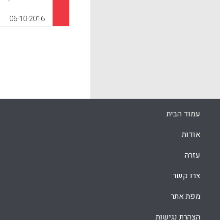
התלמיד לבין 
במטרה לטפח א
06-10-2016
k
App
עמוד הבית
אודות
עזרה
צרו קשר
מפת אתר
הצהרת נגישות