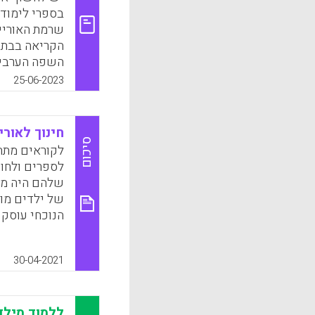
בספרי לימוד
שרמת האוריינ
הקריאה בבתי
השפה הערבית ה
תהליך שעשוי
25-06-2023
רכישת הקריא
k
App
חינוך לאורי
סיכום
לקוראים מתח
לספרים ולחומ
שלהם היה מק
של ילדים מוח
הנוכחי עוסק 
הדיגיטלי ומ
טקסטים דיגיט
30-04-2021
דיגיטליות בהו
k
App
ללמוד מילד