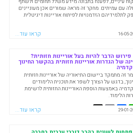
וח עיניים, לפענח בתבונה מידע משלל תחומים ולשתף
לה עם עמיתים. מחקר זה מראה שמורים אכן מעוניינים
ק לתלמידיהם הזדמנויות לפיתוח אוריינות דיגיטלית
 מזהים את החשיבות הטמונה בכך. אולם, לפיהם, בתי
ר אינם שמים דגש על כך ואף נמנעים מעיסוק בסוגיות
קראו עוד...
16-05-2
ליות או פוליטיות טעונות או מאוזלות-יד חברתיות. וכך,
מבט צופה עתיד, בתי הספר עלולים לייצר בוגרים
מים ונטולי חשיבה ביקורתית.
פירוש הדבר להיות בעל אוריינות חזותית?
Facebook
Email
WhatsApp
X
נה של הגדרות אוריינות חזותית בהקשר החינוך
קדמיה
ר זה מתמקד ביישום התיאוריה של אוריינות חזותית
נוך, בדגש על הצורך לשפר את תוכנית הלימודים
דמיה באמצעות הוספת האוריינות החזותית לרשימת
ות הלימוד.
Facebook
Email
WhatsApp
X
קראו עוד...
29-01-2
תחות לשונית בקרב דוברי ערבית בחברה