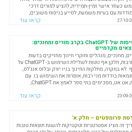
ש כעוזר אישי זמין-תמידית, להציע למורים דרכי
ודדות עם בעיות משמעת, לסייע בניסוח משובים,
יע טיוטות ראשוניות של דפי עבודה ומטלות, להפיק
קראו עוד...
27-10-2
כי שיעור מבוססי-לומד ולאתר משאבים
Facebook
Email
WhatsApp
X
תפיסות של ChatGPT בקרב מורים ומחנכים:
אים מקדמיים
ים, מחנכים, מנהלים וחוקרי חינוך מחזיקים בדעות
מעורבות, חלקן אף נוטות לשלילת השימוש ב-ChatGPT על
. לא במקרה, מחלקות החינוך בניו יורק ובלוס אנג'לס,
גמאות בודדות מני רבות, אוסרות את השימוש בו. עם
זאת, אט אט, מסכימים בתי ספר לאמץ את ChatGPT,
דים כיצד להסתייע בו ככלי פדגוגי, רותמים אותו
קראו עוד...
כיהם ואף מאפשרים לתלמידים לבצע מטלות מאתגרות
23-09-2
רתו.
Facebook
Email
WhatsApp
X
סת פרומפטים – חלק א'
יך זה מציג אסטרטגיות וטקטיקות להשגת תוצאות טובות