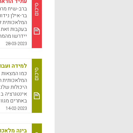
עתיד הוראת
k
App
סיכום
ברב-שיח מרת
בר-אילן נידו
המלאכותית ל
בעקבות זאת ה
יידרשו מהמתכ
המלאכותית כד
28-03-2023
לשאלות אלה
k
App
למידה ועבודה
סיכום
כמו המצאות ר
המלאכותית הי
היכולות שלנו
אינטגרציה ב
באתרים מגוונ
בעצמה, לא רק
14-02-2023
לקצר באופן ד
מתבצעת בצורה
טקסט חדש, ל
בינה מלאכו