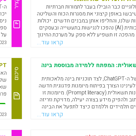
תקציר
לוגיים כבר הובילו בעבר לתמורות חברתיות
יבשו באופן קיצוני את מסגרות הכוח והשליטה
יכו
ות שלנו, והחליפו אותן במבנים חדשים. יכולות
ניס
הבינה המלאכותית (AI) נהפכו לנגישות בתעשייה ובעסקים
ספר
 מהפכה זו תשפיע ללא ספק על מערכת החינוך
 על עצם המושגים שמנחים אותה. האתגר הוא
מצר
קראו עוד...
023
על או להשתמש בבינה המלאכותית כדי לתפוס
כדי
תיקו עבודות – אלא לעצב מחדש את יסודות
את 
י הספר.
שאולית: המפתח ללמידה מבוססת בינה
ChatGPT:
סיכום
האת
Faceboo
Email
Whats
X
עם הפריצה של ה-ChatGPT, לצד תוכניות בינה מלאכותית
שלה
 לעינינו הצורך בפיתוח מיומנות פדגוגית חדשה
שאי
וחיונית: אוריינות תשאולית (Prompt literacy). מיומנות זו
פרו
 ולהפיק מידע בצורה יעילה, מדויקת וזריזה
ים תלמידים וללמדם כיצד לתפעל את הבינה
מקום להיות מונעים על ידה. מאמר זה מדווח
קראו עוד...
023
על מודל CAST שמטרתו היא לסייע למורים ולמחנכים
ראה מבוססת בינה מלאכותית.