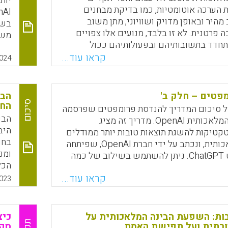
יות
 הערכה אוטומטיות, כמו בדיקת מבחנים
מהיר ובאופן מדויק ושוויוני, מתן משוב
בשי
 פרטנית. לא זו בלבד, מנועים אלו צפויים
משת
חדד בתשובותיהם ובפעולותיהם ככול
המת
שימוש. עם זאת, אותם מנועים מעוררים
קראו עוד...
פוע
024
בעי המדיניות בנוגע לחוסר האיזון בין
בינ
 האנושית-רגשית הנחוצה בלימודי הוראה לבין
 הרובוטית ה"עיוורת" ובנוגע לשיקולים
פטים – חלק ב'
הבי
ם מהותיים, כמו העתקות ורמאות.
סיכום
החי
של סיכום המדריך להנדסת פרומפטים שפרסמה
הבי
חברת הבינה המלאכותית OpenAI. מדריך זה מציג
Faceboo
Email
Whats
X
היב
קטיקות להשגת תוצאות טובות יותר ממודלים
בחו
של בינה מלאכותית, ונכתב על ידי חברת OpenAI, שפיתחה
ומנ
את הצ'אטבוט ChatGPT. ניתן להשתמש בשילוב של כמה
הכל
וארו בהמשך, ולכל משתמש כדאי לערוך
שלנ
קראו עוד...
למצוא את השיטות המתאימות ביותר עבורו.
023
יחי
ת שמוצגות כאן פועלות כעת רק עם דגמים
, ולא חינמיים, של בינה מלאכותית.
בות: השפעת הבינה המלאכותית על
Faceboo
Email
Whats
X
ורתית ועל תפישת האמת
סקי