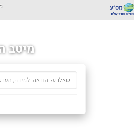
מכ
מיטב ה