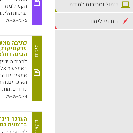
ניהול וסביבות למידה
הקמת "מנזרי
שיטות הלימו
הדיגיטליים. 
תחומי לימוד
26-06-2025
אנחנו גם צרי
למשך חלק מה
כתיבה מוּנ
k
App
סיכום
פרקטיקות, 
הבינה המלא
למרות העניין
אמפיריים המ
נדירים. מחקר
29-09-2024
שלהם (תועלת
k
App
הערכה דיגי
תקציר
ברומניה בנ
למנועי בינה 