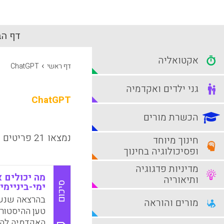
דף הב
אקטואליה
›
דף ראשי
ChatGPT
גני ילדים ואקדמיה
ChatGPT
הכשרת מורים
נמצאו 21 פריטים
חינוך מיוחד
ופסיכולוגיה בחינוך
מדיניות פדגוגיה
מה יכולים 
ותיאוריה
סיכום
ימי-ביניימי
בהרצאה שנשא
מורים והוראה
טען ההיסטורי
האקדמיה להת