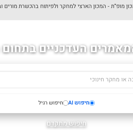
ון מופ"ת - המכון הארצי למחקר ולפיתוח בהכשרת מורים וב
מאמרים העדכניים בתחום ה
חיפוש AI
חיפוש רגיל
חיפוש מתקדם