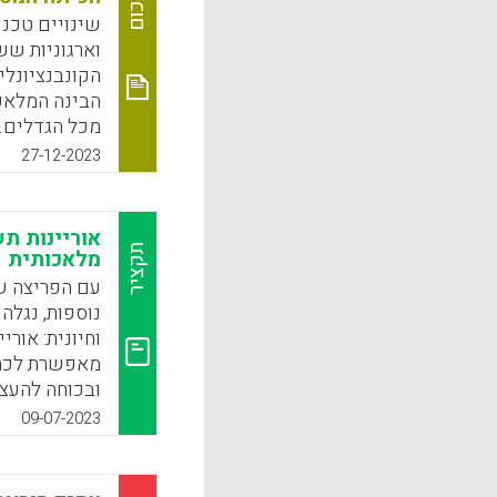
סיכום
שינויים טכנו
וארגוניות שש
הקונבנציונלי
מכל הגדלים.
והיא מאיימת
27-12-2023
לא רק להתיי
תלמידים שהע
האקדמיה ובת
אוריינות ת
תקציר
מלאכותית
k
App
נוספות, נגלה
מאפשרת לכתוב
ובכוחה להעצ
המלאכותית, ב
09-07-2023
להתנסות בהו