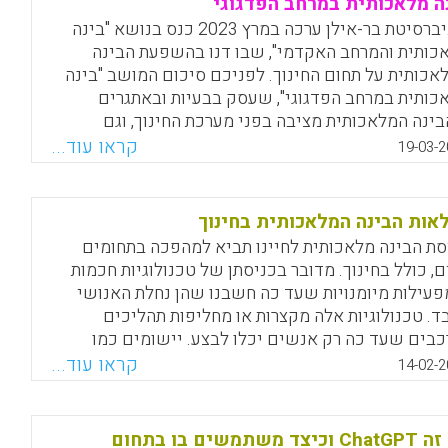
ה מלאכותית במרחב הפדגוגי
אוניברסיטת בר-אילן ערכה במרץ 2023 כנס בנושא "בינה
כותית והמרחב האקדמי", שבו דנו בהשפעת הבינה
אכותית על תחום החינוך. לפניכם סיכום המושב "בינה
כותית במרחב הפדגוגי", שעסק בבעיות ובאתגרים
ינה המלאכותית מציבה בפני מערכת החינוך, וגם
רונות האפשריים להם.
קראו עוד...
19-03-2
Facebook
Email
WhatsApp
X
אות הבינה המלאכותית בחינוך
סת הבינה מלאכותית לחיינו תביא למהפכה בתחומים
ם, כולל בחינוך. מדובר בכניסתן של טכנולוגיות חכמות
עילות מיומנויות שעד כה חשבנו שהן נחלת האנושי
ד. טכנולוגיות אלה מקצרות או מחליפות תהליכים
כבים שעד כה רק אנשים יכלו לבצע. יישומים כמו
מחולל השיח ChatGPT או תוכנת הציור DALL-E מחקים את
קראו עוד...
14-02-2
ילות של המוח האנושי, שפועל לרוב בצורה
דוקטיבית: כלומר מדוגמאות לעיקרון כללי, ולא להפך. כך
ל, כשאנחנו ילדים קטנים אנחנו נתקלים בחתולים
מה זה ChatGPT וכיצד משתמשים בו בתחום