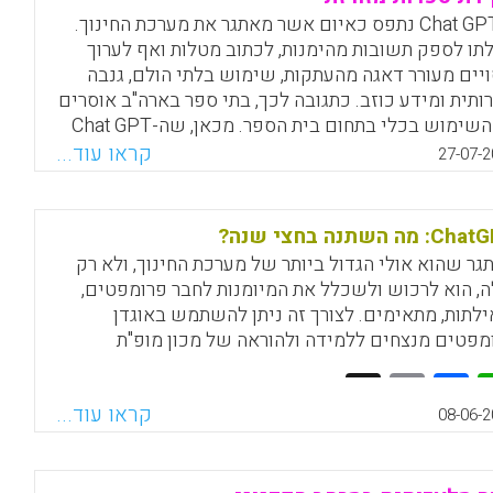
ה-Chat GPT נתפס כאיום אשר מאתגר את מערכת החינוך.
לתו לספק תשובות מהימנות, לכתוב מטלות ואף לערוך
ויים מעורר דאגה מהעתקות, שימוש בלתי הולם, גנבה
ותית ומידע כוזב. כתגובה לכך, בתי ספר בארה"ב אוסרים
על השימוש בכלי בתחום בית הספר. מכאן, שה-Chat GPT
יך מחקר אמפירי עכשווי, כמו גם תשומת לב מיידית,
קראו עוד...
27-07-2
 למקסם את יתרונותיו, להשתמש בו בצורה יעילה ולמזער
נזקיו הפוטנציאליים.
 מה השתנה בחצי שנה?
Facebook
Email
WhatsApp
X
גר שהוא אולי הגדול ביותר של מערכת החינוך, ולא רק
, הוא לרכוש ולשכלל את המיומנות לחבר פרומפטים,
לתות, מתאימים. לצורך זה ניתן להשתמש באוגדן
מפטים מנצחים ללמידה ולהוראה של מכון מופ"ת
Facebook
Email
WhatsApp
X
קראו עוד...
08-06-2