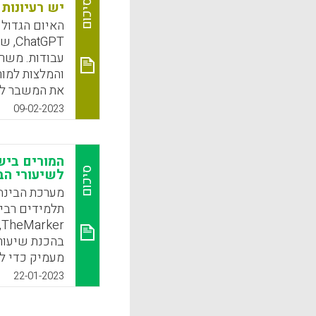
בהעתקה.
סיכום
יש רעיונות
האיום הגדול 
k
App
tGPT
עבודות. משר
והמלצות למור
את המשבר לה
09-02-2023
k
App
המורים ביש
סיכום
לשיעורי הבית ש
תלמידים רבים
r
בהכנת שיעורי
מעמיק כדי לה
במקצועות ההו
22-01-2023
לא יקרה, אפי