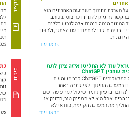
רבי
תקציר
 אחרים
החי
שאנ
על מערכת החינוך בשבועות האחרונים הוא
מחנ
Faceboo
Email
Whats
X
Cha, שבהקשר זה ניתן להגדירו כרובוט שכותב
ללמ
ד החינוך מנסה בימים אלה לגבש כללים
ים בכיתות, כדי להתמודד עם האתגר, ולהפוך
תיי
זדמנות.
תשמ
מור
קראו עוד...
023
Faceboo
Email
Whats
X
ראל עוד לא החליטו איזה ציון לתת
כתי
סיכום
הכין ChatGPT
מערכת הבינה המלאכותית ChatGPT כבר משמשת
קוה
 במערכת החינוך. לפי כתבה באתר
נות
TheMarke, "מדובר ברעיון נחמד שיכול לסייע פה ושם
 הבית, אבל הוא לא מספיק טוב, מדויק או
סטו
חליף את המערכת הקיימת, בוודאי לא
שמד
מניים ולא בשפה העברית. זה לא אומר שזה
קראו עוד...
023
לו מהר יותר ממה שחושבים"