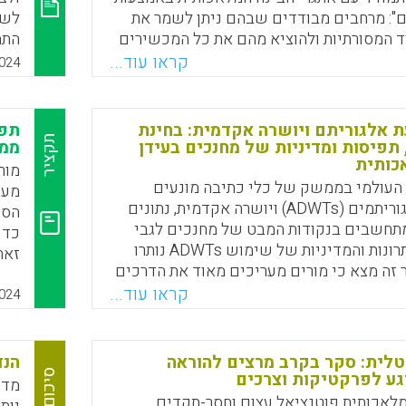
ם": מרחבים מבודדים שבהם ניתן לשמר את
לשמ
ד המסורתיות ולהוציא מהם את כל המכשירים
התמ
לדבריו, אם אנחנו רוצים לדעת איך ללמוד, אז
להצ
קראו עוד...
024
כים להיות מסוגלים להתנתק מהטכנולוגיה
מער
יום, לאורך כל הקריירה האקדמית שלנו
עת אלגוריתם ויושרה אקדמית: בחינת
Faceboo
Email
Whats
X
תקציר
תפיסות ומדיניות של מחנכים בעידן
ממצ
כותית
מור
 העולמי בממשק של כלי כתיבה מונעים
באמצעות אלגוריתמים (ADWTs) ויושרה אקדמית, נתונים
הסף
תחשבים בנקודות המבט של מחנכים לגבי
כדו
האתגרים, היתרונות והמדיניות של שימוש ADWTs נותרו
 זה מצא כי מורים מעריכים מאוד את הדרכים
לומ
המגוונות שבהן ADWTs יכולים לתמוך ביעדים החינוכיים
קראו עוד...
לצר
024
 נתפסת)
בעז
Faceboo
Email
Whats
X
טלית: סקר בקרב מרצים להוראה
הנד
סיכום
וגע לפרקטיקות וצרכים
מדר
מלאכותית פוטנציאל עצום וחסר-תקדים