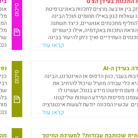
 התכנות בעידן הצ'ט
בינ
Faceboo
Email
Whats
X
סיכום
ק בין ארבעה מרצים לתכנות באוניברסיטת
נו שאלות כגון באילו תחומים תוכל הבינה
מלא
החליף מתכנתים אנושיים, כיצד תשתנה
המל
וראת התכנות באקדמיה, אילו כישורים
מלא
נתים העתידיים ואיך ניתן להיעזר בבינה
שהב
י לייעל את תהליך הלימוד. לפניכם התשובות
בפת
קראו עוד...
023
Faceboo
Email
Whats
X
 בעידן ה-AI
נפל
סיכום
בות בעבר, כגון הדפוס או האינטרנט, הבינה
כני
א כלי עבודה מועיל שיכול להרחיב את
רבי
. פעם חיפשנו מידע בגוגל, ועשינו לו
שמפ
עצמנו מפיסות המידע השונות שליקטנו
בלב
ים. עכשיו המכונה יודעת לעשות אינטגרציה
מור
 להביא פיסות מידע באופן טיפש. זה יכול
קראו עוד...
023
רמטי את זמני העבודה שלנו. האינטגרציה
הפע
 גנרטיבית, חדשה – התוצר של המכונה הוא
אינ
כן אי אפשר לתפוס את מי שמשתמש בה
למש
תית שכותבת עבודות? למערכת החינוך