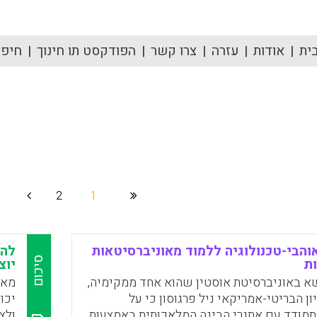
ית
אודות
עזרה
צרו קשר
הפודקסט תו חינוך
חיפוש
2
1
אוהבי-טכנולוגיה ללמוד מאוניברסיטאות
להי
סיכום
ות
יוצ
 באוניברסיטת אוסטין שהוא אחד ממקימיה,
מאמ
ון הבריטי-אמריקאי ניל פרגוסון כי על
יכו
מודד עם אתגרי הבינה המלאכותית באמצעות
ולצ