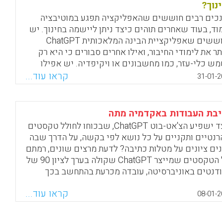
ם, שומעים מהמבוגרים סביבנו את המילה "חתול", עד
נוך?
חנו נתקלים בחתול חדש ומבינים בעצמנו שהוא חתול.
כים רבים חוששים שהאפליקציה תפגע במוטיבציה
וד, בעוד שאחרים תוהים כיצד ניתן ליישמה בחינוך. יש
Facebook
Email
WhatsApp
X
החוששים שאפליקציית הבינה המלאכותית ChatGPT
תר את לימודי החיבור, ואילו אחרים סבורים כי היא רק
ש כלי-עזר, כמו מחשבונים או ויקיפדיה. יש אפילו
ים החוששים כי בעתיד האפליקציה תוכל להחליפם
קראו עוד...
31-01-2
Facebook
Email
WhatsApp
X
בת העבודות באקדמיה מתה
כיצד ישפיע הצ'אט-בוט ChatGPT, שבכוחו לחולל טקסטים
רנטיים ותקניים על כל נושא לפי בקשה, על הדרך שבה
נים ציונים על מטלות כתיבה? לדעת מרצים שונים, רמתם
של הטקסטים שמייצר ChatGPT שקולה בערך לציון 90 של
דנטים באוניברסיטה, עובדה מכרעת בהתחשב בכך
ובר בתוכנה חינמית הזמינה לכולם.
קראו עוד...
08-01-2
Facebook
Email
WhatsApp
X