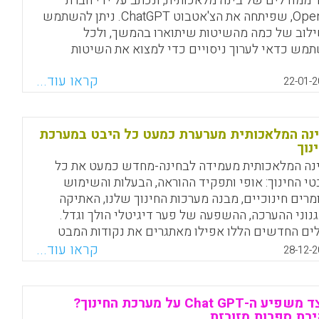
ר ממודלים של בינה מלאכותית, ונכתב על ידי חברת
OpenAI, שפיתחה את הצ'אטבוט ChatGPT. ניתן להשתמש
לוב של כמה מהשיטות שיתוארו בהמשך, ולכל
מש כדאי לערוך ניסויים כדי למצוא את השיטות
אימות ביותר עבורו. חלק מהדוגמאות שמוצגות כאן
קראו עוד...
לות כעת רק עם דגמים מתקדמים יותר, ולא חינמיים, של
22-01-2
ה מלאכותית.
Facebook
Email
WhatsApp
X
נה המלאכותית מערערת כמעט כל היבט במערכת
נוך
נה המלאכותית מעמידה לבחינה-מחדש כמעט את כל
טי החינוך: אופי ותפקיד ההוראה, הבעלות והשימוש
מרים חינוכיים, מבנה מערכות החינוך שלנו, האתיקה
גנוני ההערכה, ההשפעה של פער דיגיטלי הולך וגדל.
ים החדשים הללו אפילו מאתגרים את נקודות המבט
ו לגבי מהי 'יכולת', כמו גם איך והיכן היא מוחזקת על ידי
קראו עוד...
28-12-2
דים ומוסדות.
Facebook
Email
WhatsApp
X
כיצד משפיע ה-Chat GPT על מערכת החינוך?
רת ספרות מזורזת