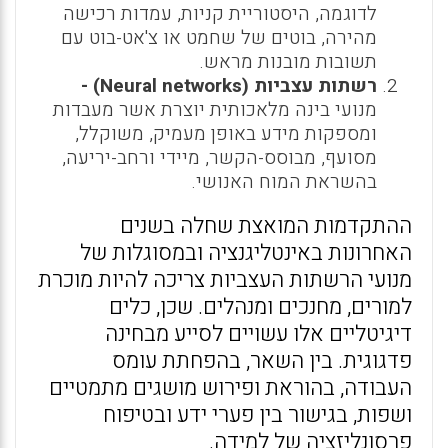
לדוגמה, היסטוריית קניות, עמדות רכישה
מהירה, בוטים של שחמט או צ'אט-בוט עם
תשובות מובנות מראש.
רשתות עצביות (
Neural networks
) -
מנועי בינה מלאכותית יוצרת אשר מעבדות
ומספקות מידע באופן מעמיק, משוקלל,
מסועף, מבוסס-הקשר, מיידי ורחב-יריעה,
בהשראת המוח האנושי.
ההתקדמות המואצת שחלה בשנים
האחרונות באינטליגנציה ובמסוגלות של
מנועי הרשתות העצביות צריכה להיות מוכרת
למורים, מחנכים ומנהלים. שכן, כלים
דיגיטליים אלו עשויים לסייע מבחינה
פדגוגית. בין השאר, בהפחתת עומס
העבודה, בהוראת ופירוש מושגים מתמטיים
ושפות, בגישור בין פערי ידע ובטיפוח
פרסונליזציה של למידה.