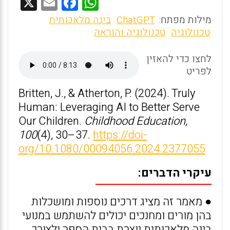
X
E
F
W
m
a
h
מילות מפתח:
ChatGPT
בינה מלאכותית
ai
ce
at
טכנולוגיה
טכנולוגיה והוראה
l
b
s
לחצו כדי להאזין
o
A
לפריט
o
p
Britten, J., & Atherton, P. (2024). Truly
k
p
Human: Leveraging AI to Better Serve
Our Children.
Childhood Education,
100
(4), 30–37.
https://doi-
org/10.1080/00094056.2024.2377055
עיקרי הדברים:
● מאמר זה מציג דרכים נוספות ומושכלות
בהן מורים ומחנכים יכולים להשתמש במנועי
בינה מלאכותית יוצרת בבית הספר ולצורך