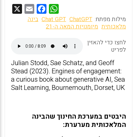
X
E
F
W
m
a
h
מילות מפתח:
ChatGPT
Chat GPT
בינה
ai
ce
at
מלאכותית
מיומנויות המאה ה-21
l
b
s
לחצו כדי להאזין
o
A
לפריט
o
p
Julian Stodd, Sae Schatz, and Geoff
k
p
Stead (2023). Engines of engagement:
a curious book about generative AI, Sea
Salt Learning, Bournemouth, Dorset, UK
היבטים במערכת החינוך שהבינה
המלאכותית מערערת: