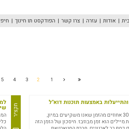
ית
אודות
עזרה
צרו קשר
הפודקסט תו חינוך
חיפוש
5
4
3
2
1
והתייעלות באמצעות תוכנות דוא"ל
תקציר
שימ
על פי גרטנר, 30 אחוזים מהזמן שאנו משקיעים במיון,
המח
 מיילים הוא זמן מבוזבז. חיסכון של הזמן הזה
כלי
ם כסף רב לארגונים. חברת הסטארטאפ