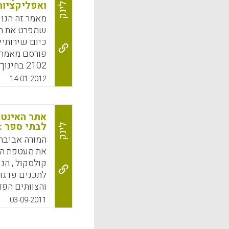
k
App
ואפליקציות
לינק
שמפרט את הש
כיום שירותיי
פורסם מאמר ם
2102 בח
הפייסבוק ליי
14-01-2012
שמירת הגבולות
אבני) .
אתר האינטר
k
App
לבתי ספר :
לינק
המורה אביבה 
את מעטפת הא
קולסקול , הנ
לתכנים פדגוג
והצוותים הפד
חברתית בטיח
03-09-2011
וסיסמה הניתנ
למשתמש, מאפ