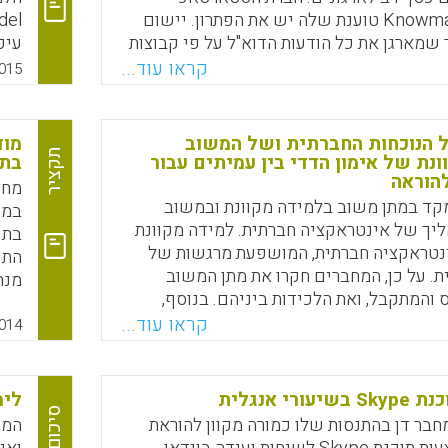
הישראלית Knowmail טוענת שלה יש את הפתרון. יישום
מארגן את כל הודעות הדוא"ל על פי קבוצות
עיק
נושאי טיפול או קטגוריות של רמות טיפול הוא Mailwise.
קראו עוד...
015
בניגוד Knowmail מדובר ביישום שנועד למשתמש הפרטי
חינ
הארגוני(עמי סלנט).
הני
 הנוכחות החברתית ושל המשוב
מוד
Faceboo
Email
Whats
X
נית
תקציר
נת של אימון הדדי בין עמיתים עבור
בתוכ
הוראה
מחק
קד במתן משוב בלמידה מקוונת ובמשוב
במה
va,
יך של אינטראקציה חברתית. למידה מקוונת
15).
נטראקציה חברתית, המושפעת מרגשות של
ת. על כן, המחברים חקרו את מתן המשוב
מנת
 והמתקבל, ואת הלכידות ביניהם. בנוסף,
ו את ההשפעה של הנוכחות החברתית על
קראו עוד...
014
תהליכי מתן המשוב (Marieke Thurlings, Marjan
מגל
Vermeulen, Theo Bastiaens, Sjef St
של 
רי אנגלית
לימ
Faceboo
Email
Whats
X
סיכום
14).
בר דן בהתנסות שלו כמורה מקוון להוראת
המה