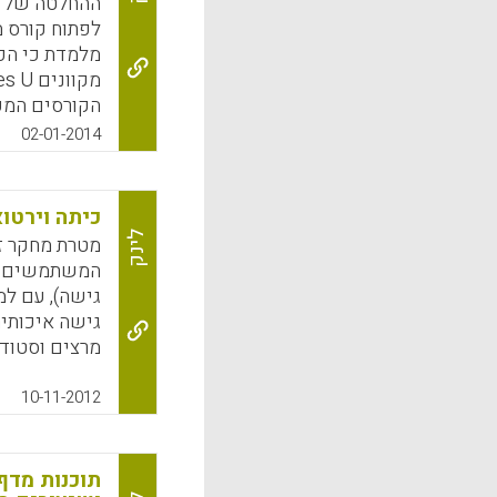
לפתוח קורס 
מלמדת כי הפ
הקורסים המקו
מקוונת עם טא
02-01-2014
יתרונות משמע
לקובצי קול .
כיתה וירטו
המקוונת של א
לינק
מטרת מחקר זה
הלמידה המקוו
גישה), עם למ
k
App
גישה איכותי
Kathy ) .
10-11-2012
k
App
תוכנות מדף