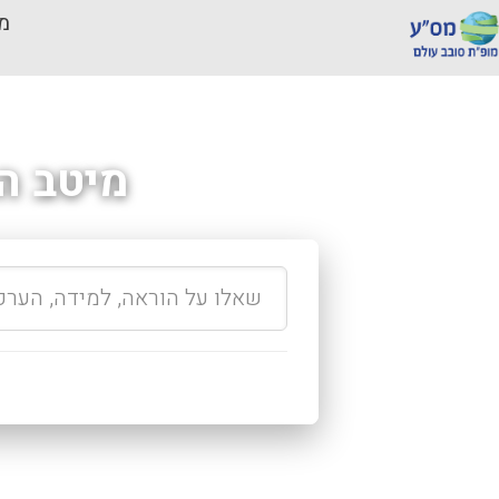
מכ
מיטב ה