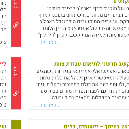
קוונים
לינק
מור
 של תוכנות מדף בארה"ב ליצירת מערכי
תלמ
ם ושיעורים מקוונים. השימוש בתוכנות מדף
הדר
פקת שיעורים מתוקשבים הולך וגדל בארה"ב
המא
ו מאפשרות סוג של אינטראקציה בין הלומד
הקש
פורמות הלמידה המתוקשבות כגון "היי-לרן"
נעש
מאפשרות תמיד. כותבת הסקירה ממליצה
קראו עוד...
012
וכנות מעולות להפקת שיעורים מקוונים:
להמ
Storyline, ZebraZapps. יצויין כי תוכנת Storyline היא
הפקת המולטימדיה המעולה Articulate.
שב חדשני לתיאום עבודת צוות
ליי
לינק
הוא סטארט-אפ ישראלי-אמריקאי בניו יורק, שמציע
הקר
Faceboo
Email
Whats
X
פעולה המאפשר לארגן ולנהל את כל המטלות
הטק
, ולשתף בהם את כולם במהירות ובקלות. ניתן
ויז
ום הנהדר גם לעבודת צוותי מורים בבתי ספר
ה ומרצים במכללות. מתאים גם לעבודה
היא
ורים בתחום דעת בביה"ס , למשל יומן
ולא
קראו עוד...
012
הודעות שיתופי של כל המורות לאנגלית
להק
ה"ס או צוות רכזי השכבות בביה"ס.
פייסבוק‏ 2012 בחינוך – יישומים, כלים