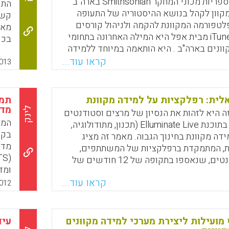
לקב
ההחלטה של ספריות מכוני המחקר Smithsonian בארה"ב
לשי
מקוון לקהל בנושא ההיסטוריה של התעופה
באמ
לטפורמה המקוונת להקמה ולניהול קורסים
מאפ
מקוונים iTunes U מבית אפל היא המילה האחרונה בתחומי
בכי
ונים בארה"ב . היא הותאמה במיוחד ללמידה
נחש
בלטים , במיוחד אייפדים , אך גם למחשבים
קראו עוד...
השי
013
שולחניים וניידים אחרים. לפלטפורמה המקוונת iTunes U
שהע
ותיים מבחינת הצפייה בסרטי וידאו והאזנה
בכי
 לדעת הלומדים בקורסים , הפלטפורמה
תוך 
אלית: רפלקציות על למידה מקוונת
תמי
פל יוצרת חוויה לימודית משופרת בתהליכי
מד
לינק
 היא לזהות את הנסיון של מרצים וסטודנטים
נת והאינטראקציה .
המא
המשתמשים בתוכנת Elluminate Live (תכנון, מתודולוגיה,
בקר
ידה מקוונת בחינוך הגבוה. מאמר זה מציג
Faceboo
Email
Whats
X
ת, המתמקדת ברפלקציות של המשתתפים,
מרצים וסטודנטים, שנאספו בתקופה של 12 חודשים של
ומד
כיתות פיילוט בלמידה מקוונת בתוכנה הנ"ל ( Michael,
קראו עוד...
012
2).
Faceboo
Email
Whats
X
 מועילות ליצירת מערכי למידה מקוונים
עיד