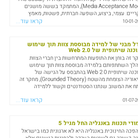
Media Acceptance Model), המתמקד בששה מושגים
ריים: עצמי, ביצוע, השפעה חברתית, פשטות, מאמץ
ופונקציונליות, שימש כמדריך לבניית Edooware, כלי
קראו עוד...
10-01-2
וכי התומך במספר רב של פונקציות של מדיה חברתית.
תוח חשף שיפורים ניכרים עבור המושגים עצמי, השפעה
חברתית ופונקציונליות לאחר השימוש בתוכנת Edooware.
ל מבני של למידה מבוססת צוות תוך שימוש
ן להסיק מכך שהסטודנטים נמשכו באופן מיוחד לחלק
נה שיתופית של Web 2.0
מהמאפיינים שסיפקה תוכנת Edooware אשר אינם
ר זה בוחן את התופעות המתרחשות בין חברי הצוות
זמינים בפלטפורמת הלמידה הנוכחית (Balakrishnan,
לך השתתפותם בלמידה מבוססת צוות תוך שימוש
Vimala; Liew, Teik Kooi; Pourgholaminejad, Shi
בתוכנה שיתופית Web 2.0.בהתבסס על הגישה של
20
התיאוריה הצומחת מהשטח (Grounded Theory), מחקר זה
ח את המשוב שנתנו הסטודנטים וקשור ללמידה
Facebook
Email
WhatsApp
X
שיתופית של צוות תוך שימוש בכלי שיתופי של Web 2.0.
קראו עוד...
מחקר זה מציע שסביבת הלמידה השיתופית של Web 2.0
01-07-2
ה כלי תקשורת שונים לתמיכה בסינכרוניות ובמודעות
הקבוצה. כתוצאה מכך, הסינכרוניות והמודעות של
הקבוצה מקדמות למידה מבוססת צוות (Kam, Hwee-Joo;
ודי תכנות באנגליה החל מגיל 5
Katerattanakul, Pairin, 20
פכה החינוכית באנגליה היא לא ארגונית כמו בישראל