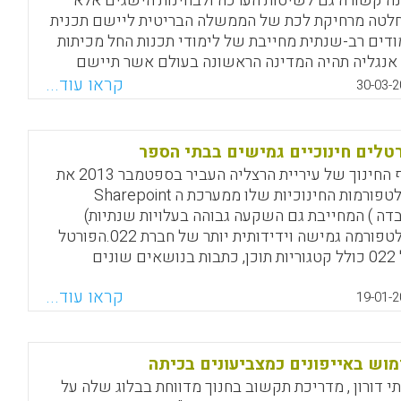
נה קשורה גם לשיטות הערכה ולבחינות הישגים אלא
Facebook
Email
WhatsApp
X
לטה מרחיקת לכת של הממשלה הבריטית ליישם תכנית
ודים רב-שנתית מחייבת של לימודי תכנות החל מכיתות
. אנגליה תהיה המדינה הראשונה בעולם אשר תיישם
ודי חובה של תיכנות החל מכיתות א'. בריטניה הכריזה על
קראו עוד...
30-03-2
ה פרו-אקטיבית והודיעה על לימודי חובה של תכנות
מחשבים לכל הילדים בממלכה החל מגיל 5, כך שיהיו בעלי
מנויות דיגיטליות גמישות.
טלים חינוכיים גמישים בבתי הספר
אגף החינוך של עיריית הרצליה העביר בספטמבר 2013 את
Facebook
Email
WhatsApp
X
הפלטפורמות החינוכיות שלו ממערכת ה Sharepoint
דה ) המחייבת גם השקעה גבוהה בעלויות שנתיות)
לפלטפורמה גמישה וידידותית יותר של חברת 022.הפורטל
של 022 כולל קטגוריות תוכן, כתבות בנושאים שונים
יצובים שונים, כתבות תוכן בעברית ובאנגלית, מבזקי
קראו עוד...
ות, תפריטים מעוצבים, מערכת תגובות, גלריית תמונות
19-01-2
לפות, אפשרות להוספת סרטונים מיוטיוב, פורומים,
ים, לוח אירועים, טופס יצירת קשר, מאגר תמונות
צים, אפשרות ליצירת רשימת תפוצה ושליחת ניוזלטרים
וש באייפונים כמצביעונים בכיתה
וני פרסום), אפשרות לקבוע את הפורטל כך שיהיה מיועד
י דורון , מדריכת תקשוב בחנוך מדווחת בבלוג שלה על