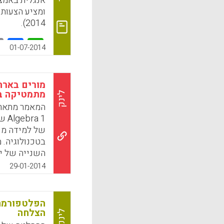
2014).
k
App
01-07-2014
מורים בארה
מתמטיקה בא
לינק
של למידה מש
בטכנולוגיה.
השנייה של יי
משתמשים בתכ
29-01-2014
בקצב אישי לב
הישגים משמע
המשתמשים בת
הצלחה
לינק
k
App