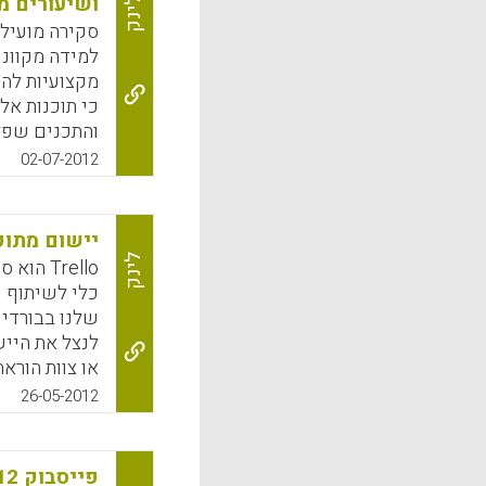
ושיעורים מ
לינק
סקירה מועילה
למידה מקווני
מקצועיות לה
כי תוכנות אל
והתכנים שפלט
ומוודל אינן 
02-07-2012
במיוחד שתי ת
נגזרת של תוכנת 
יישום מתוק
לינק
Trello 
k
App
כלי לשיתוף 
שלנו בבורדים
לנצל את הייש
או צוות הורא
שיתופית של מ
26-05-2012
שיתופי ולוח 
בשכבה ו' בבי