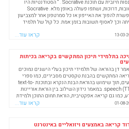
וצת משתמשים סגורה ומוגן בסיסמאות כניסה, אפשרות
התנסות חיובית עם תוכנת Socrative . " הסטודנטיות היו
תוף כתבות בפייסבוק, אפשרויות לקידום האתר
קשובות, דרוכות, ושתפו פעולה באופן מלא. Socrative
צעות הוספת תגיות תוכן למנוע החיפוש של גוגל.
שרת להפוך את האייפון או כל סמרטפון אחר למצביעון
תה וכך לאסוף תשובות בזמן אמת. כל קול של תלמיד
Facebook
Email
WhatsApp
X
ב ונספר. לכל תלמיד יש זכות הצבעה. שלבתי את
קראו עוד...
מוש בתוכנה כמשוב שנתנו לי הסטודנטיות על ההרצאה
13-03-2
ברתי להן כחלק מההדגמה של נושא העברת מצגת
תה. את השאלות בניתי בעברית, מראש, והתשובות נאספו
כדי ההרצאה" ( אסתי דורון ) .
כה בתלמידי תיכון המתקשים בקריאה בכיתות
עים
Facebook
Email
WhatsApp
X
מר דן בהוראה של תלמידי תיכון בעלי הישגים נמוכים
יאה המתקשים בהבנת טקסטים מסבירים, כמו ספרי
מדעים, תוך שימוש בהוראת הבנת הנקרא ובתוכנת text-to-
speech (TTS). במאמר נידון השילוב בין הוראת אוריינות
ע, כמו גם קריאה אפקטיבית, הוראת תחום התוכן ולמידת
אוצר מלים (Roberts, Kelly D., Takahashi, Kiriko, Hye-
קראו עוד...
01-08-2
Jin Park and Stodden, Robert A. 201
Facebook
Email
WhatsApp
X
וד קריאה באמצעים ויזואליים באינטרנט