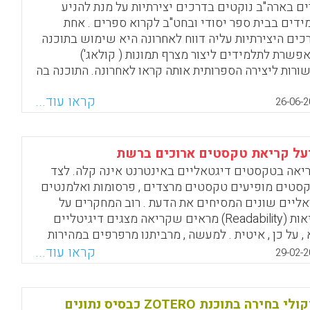
ים בארה"ב נוקטים בדרכים יצירתיות על מנת להניע
ידים בבית ספר יסודי ובחט"ב לקרוא ספרים . אחת
כים היצירתיות עליה דווח לאחרונה היא שימוש בתוכנה
פשרת לתלמידים ליצור מצרף תמונות ( קולאג')
ורות ליצירה הספרותית אותה קראו לאחרונה. התוכנה בה
ה שימוש עבור תלמידים הקוראים ספרים היא
קראו עוד...
PicMonkey’s Collage tool והיא מסוגלת להניע תלמידים
26-06-2
חיש את חווית הקריאה שלהם באמצעים ויזואליים .
Facebook
Email
WhatsApp
X
על קריאת טקסטים ארוכים ברשת
יאה בטקסטים דיגטאליים באינטרנט אינה קלה. לצד
סטים מופיעים טקסטים מרצדים , פרסומות ואלמנטים
ואליים שונים המסיחים את הדעת . רוב המחקרים על
קריאות (Readability) מראים שקריאה מצגים דיגיטליים
 , על כן , איטית . למעשה , מרביתנו מרפרפים במהירות
 קוראים בצורה מאורגנת. בסקירה מוצע פתרון טכנולוגי
קראו עוד...
29-02-2
לת הקריאה באינטרנט.
Facebook
Email
WhatsApp
X
שיקולי בחירה בתוכנת ZOTERO כבסיס נתונים