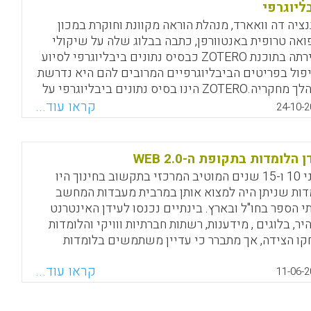
ליוגרפי
נציה דה וואארד, מנהלת הוראה מקוונת וחוקרת במכון
ואה טרופית באנטוורפן, כתבה בבלוג שלה על שיקולי
בחירתה בתוכנת ZOTERO כבסיס נתונים ביבליוגרפי לסיוע
פול בפריטים הביבליוגרפיים המרובים להם היא נדרשת
במהלך מחקריה.ZOTERO הינו בסיס נתונים ביבליוגרפי על
בסיס מקור פתוח המפותח על ידי ה Roy Rosenzweig
קראו עוד...
24-10-2
Center for History & New Media של אוניברסיטת
George  מאז 2007.
 הלומדות בתקופת ה-WEB 2.0
Facebook
Email
WhatsApp
X
לפני 10 ו-15 שנים המוטיב המרכזי בתקשוב בחינוך היו
דות שניתן היה למצוא אותן במרבית מעבדות המחשב
י הספר בחו"ל ובארץ. בינתיים נכנסו לעידן האינטרנט
יר, בלוגים , מידענות, רשתות חברתיות ווויקי והלומדות
קו הצידה, אך מתברר כי עדיין משתמשים בלומדות
רכה מקצועית וגם בבתי ספר. ההבדל העיקרי הוא
קראו עוד...
בר כדי לפתח לומדה היה צריך צוות מקצועי שלום של
11-06-2
נתים וגרפיקאים, היום המורה או המדריך צריך מחולל
דות למידה מתוקשבות מהיר המסוגל לבנות במהירות