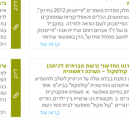
Faceboo
Email
Whats
X
ביב
לינק
מאמר זה הנו חלק מסדרת מאמרים "פייסבוק 2012 בחינוך",
איג
ימושים, הכלים והאפליקציות שמספקים
לרפ
 הפייסבוק לשם הוראה ולמידה. במקביל
 של ד"ר אברום רותם ועידית אבני "פייסבוק
בטי
ינוך לחשב מסלול מחדש", הדן באפשור שירותי
שום הוראה למידה באמצעות –הפייסבוק, תוך
קראו עוד...
011
 במסגרות חינוכיות ( ד"ר א. רותם ועידית
Mason
נט החדשני (רשת חברתית לכיתה)
עידן
Faceboo
Email
Whats
X
 קולסקול – הערכה ראשונית
לינק
כותבת בבלוג שלה על הניסיון לשלב ולהטמיע
לומ
ינטרנט החדשנית "קולסקול" בביה"ס. אתר
בבת
יתן בחינם מאפשר : א. תשתית אפקטיבית
המה
יים. ב. תקשורת רב-ערוצית בין ילדים, הורים
נדח
גוגיים. "קול סקול" מאפשר לבית ספר רשת
בהד
ותית שהכניסה היא רק עם שם משתמש
קראו עוד...
שבע
011
ת בקלות להפעלה ולימוד , ידידותית
מתכ
שרת תקשורת בין כל קהילת בית הספר לפי
יחי