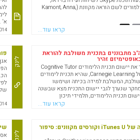
אנגלית באמצעות תוכנת Skype לשיחות ועידה בוידאו,
ואי
ומציע הצעות למורים לשם הוראה מקוונת (Kamont, Anna,
להח
לימ
א' 
Faceboo
Email
Whats
X
לימ
קראו עוד...
014
גיש
מיו
"ב מתבוננים בתכנית משולבת להוראת
פור
ופטימיזם זהיר
לינק
המאמר מתאר את יישום תכנית הלימודים Cognitive Tutor
Algebra 1 של Carnegie Learning, שהיא תכנית לימודים
הכב
ולבת, המשלבת למידה בכיתה ושימשו
 מחקר שנערך לגבי יישום התכנית מצא שבשנה
שום תכנית הלימודים, תלמידי תיכון
ובע
נית לימודים המשלבת בין תוכנה לתרגול
קראו עוד...
חדש
014
ין ספרי לימוד ללמידה בכיתה שהשיגו
מתח
ותיים נוספים בלמידה בהשוואה לתלמידים
סקר
כנית הלימודים המסורתית.
וקב
הפלטפורמה של iTunes U וקורסים מקוונים: סיפור
שימ
(על
לינק
אסת
Faceboo
Email
Whats
X