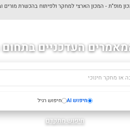
ון מופ"ת - המכון הארצי למחקר ולפיתוח בהכשרת מורים וב
מאמרים העדכניים בתחום ה
חיפוש AI
חיפוש רגיל
חיפוש מתקדם