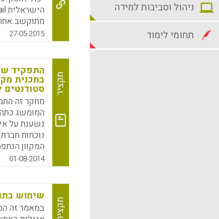
ניהול וסביבות למידה
מתוקשב אחר ש
תחומי לימוד
27-05-2015
ולא למשתמש 
התפקיד של
k
App
תקציר
בתכנית מקוו
סטודנטים ל
מחקר זה התמ
המומשג כתהל
נשענת על אי
נוכחות חברתי
המקוון הנתפס
המחברים חקר
01-08-2014
ijnen, 2014).
שימוש בתוכנת Skype בשיעו
k
App
תקציר
במאמר זה המח