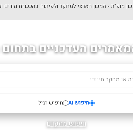
ון מופ"ת - המכון הארצי למחקר ולפיתוח בהכשרת מורים וב
מאמרים העדכניים בתחום ה
חיפוש AI
חיפוש רגיל
חיפוש מתקדם