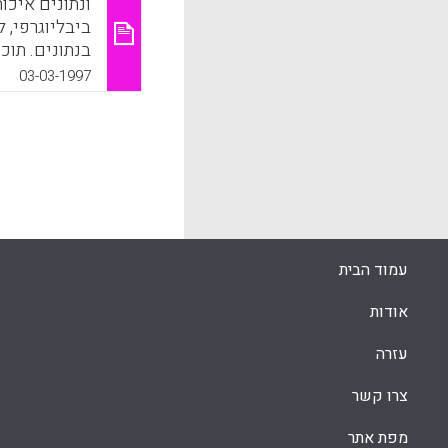
ונתונים איכות
ביבליוגרפי, ל
ונמצאת בשימו
03-03-1997
החינוך ומתחו
עושה אותה מ
איכותני, ממח
"אובייקטיבי
הקונסטרוקטי
k
App
עמוד הבית
אודות
עזרה
צרו קשר
מפת אתר