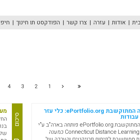
ית
אודות
עזרה
צרו קשר
הפודקסט תו חינוך
חיפוש
4
3
2
1
הפלטפורמה המתוקשבת ePortfolio.org: כלי עזר
מער
סיכום
עבודות
החל
הפלטפורמה המתוקשבת ePortfolio.org פותחה בארה"ב ע"י
Connecticut Distance Learning Consortium כמענה
ת ממוחשבת לפיתוח פרויקטים והערכה של