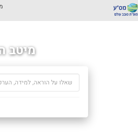
מכ
מיטב ה