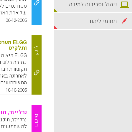
ניהול וסביבות למידה
סטודנטים לל
של אחת האונ
תחומי לימוד
06-12-2005
למטרות אקדמי
המערכת הידי
העבודות , לש
ELGG 
וגם להציג את
ותלקיט
לינק
המתוקשבת יכ
ELGG הי
ליצור מטלות 
עפ"י קריטריו
לבחור בתיקי 
המשתמשים הע
יצאה גרסה ר
אנגלית כשפה 
10-10-2005
עזר לניהול פ
k
App
k
App
נרלייזר, תו
סיכום
נרלייזר, תוכנ
למשתמשים בה