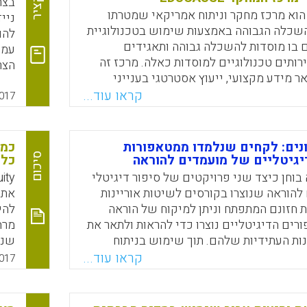
תקציר
בצר
מידה, כדי לנבא הצלחה של תלמידים.
EDUCAUS הוא מרכז מחקר וניתוח אמריקאי שמטרתו
שכלה הגבוהה באמצעות שימוש בטכנולוגיית
להו
Faceboo
Email
Whats
X
ם בו מוסדות להשכלה גבוהה ותאגידים
עמד
תים טכנולוגיים למוסדות כאלה. מרכז זה
הצר
ר מידע מקצועי, ייעוץ אסטרטגי בענייני
החי
ות ומחקר יישומי בתחומי ההוראה והלימוד.
קראו עוד...
להש
017
שהכין, מנה המרכז את עשר האסטרטגיות
במק
ו בתחום ההשכלה הגבוהה ב-2018:
נים: לקחים שנלמדו ממטאפורות
Faceboo
Email
Whats
X
סיכום
יגיטליים של מועמדים להוראה
כל 
בוחן כיצד שני פרויקטים של סיפור דיגיטלי
הוראה שנוצרו בקורסים לשיטות אוריינות
ת חזונם המתפתח וניתן למיקוח של הוראה
להי
ורים הדיגיטליים נוצרו כדי להראות ולתאר את
מרח
נות העתידיות שלהם. תוך שימוש בניתוח
שנו
וקרים חשפו מטאפורות מרומזות של
הלמ
קראו עוד...
017
ל מורים הקיימות בכל אחד מהסיפורים
של 
ל מועמדים להוראה. במטאפורות אלה ניתן
שיסי
 את המתחים בין האופן שבו מועמדים להוראה