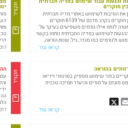
 והנעות עבור שימוש במדיה חברתית
מצי
 המורה ואת תפקיד הסטודנט לבין האופן שבו
תקציר
ן חוקרים
יסו
למודלים בולטים של חינוך כולל מודלים
ן את הסיבות לשימוש באתרי מדיה חברתית
מור
תעשייתיים ומודלים של חקירה (Tammi R. Davis,Jackie
כתקשורת בין חוקרים בקרב מדגם של 6139 חוקרים
Sydnor,Sharon Daley &Linda Co
טרה לנתח אילו גורמים משפיעים בעיקר על
ההנעות לשימוש במדיה החברתית נותחו בקשר
טכנ
Faceboo
Email
Whats
X
וש ולגורמים כמו מגדר, גיל, שנות הוראה,
דרי
תואר אקדמי מקצועי ותחום הדיסציפלינה (Stefania
להש
קראו עוד...
017
Manca and Maria Ran
להש
Faceboo
Email
Whats
X
תהל
ונים בהוראה
ההש
לתל
תקציר
ריים בפני שימוש מספיק בסרטוני וידיאו
עם 
הלב
ס מוגזם על מורים והיעדר תמיכה טכנית
והל
משו
ידי
התו
ההש
X
Whats
Email
Faceboo
בחינוך ( 2017
הלמ
קראו עוד...
017
7).