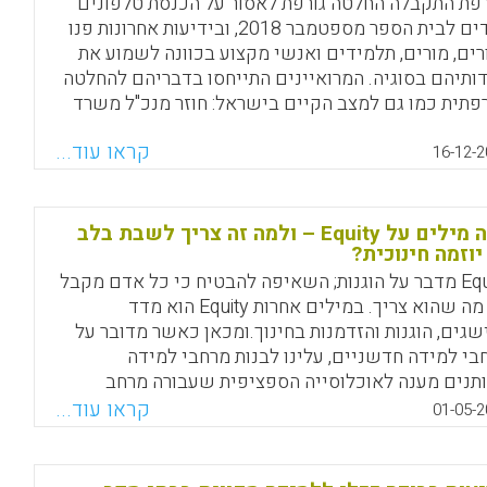
פת התקבלה החלטה גורפת לאסור על הכנסת טלפונים
ניידים לבית הספר מספטמבר 2018, ובידיעות אחרונות פנו
Facebook
Email
WhatsApp
X
רים, מורים, תלמידים ואנשי מקצוע בכוונה לשמוע את
ותיהם בסוגיה. המרואיינים התייחסו בדבריהם להחלטה
פתית כמו גם למצב הקיים בישראל: חוזר מנכ"ל משרד
נוך אוסר על שימוש בטלפונים במהלך שיעורים ומורה
קראו עוד...
אירם בתיק כשהם כבויים, אך איסור זה אינו נאכף
16-12-2
רים רבים.
Facebook
Email
WhatsApp
X
כמה מילים על Equity – ולמה זה צריך לשבת בלב
יוזמה חינוכית?
Equity מדבר על הוגנות; השאיפה להבטיח כי כל אדם מקבל
את מה שהוא צריך. במילים אחרות Equity הוא מדד
שגים, הוגנות והזדמנות בחינוך.ומכאן כאשר מדובר על
בי למידה חדשניים, עלינו לבנות מרחבי למידה
תנים מענה לאוכלוסייה הספציפית שעבורה מרחב
ידה קמה. להבין לעומק את הרקע והתרבות, את הצרכים
קראו עוד...
01-05-2
קהל היעד ומשם לצאת לדרך כדי לפתח עבורם מרחב
יע להם לשגשג ולצמוח (רותי סלומון, 2017).