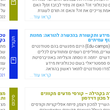
טכנולוגי זה? האם זה צפוי לבזבז זמן? האם
אלה
מת צריכים את זה? והאם זה תורם לשגרת
על 
ושע
קראו עוד...
022
ניס
Faceboo
Email
Whats
X
ובב
החי
 מידע ותקשורת בהכשרה להוראה: מחנות
טכנ
בעו
תקציר
וף עמיתים
בקר
מחנות לימוד (Edu-camps) הינם מפגשים בהם סטודנטים
מתכ
רים, מחליפים רשמים ומתוודעים לכלים
שמד
דשים. יוזמה זו נוסתה והצליחה באוניברסיטת
מחז
ס סמסטריאלי בשם טכנולוגיות מידע
עצם
מדו סטודנטים לתואר ראשון בהוראה.
יגי
וראה אשר נחשפים לכלים ולגישות דיגיטליות
להם
קראו עוד...
021
 מוקדם בקריירה המקצועית, עשויים להיות
ודם
למגוון האפשרויות הטכנולוגיות והתקשורתיות
אלמ
ו בלבד, הם עתידים להעשיר את העולמות
ה בקהילה – קורסי מדעים מקוונים
מצי
הטכנולוגיים של עמיתיהם ותלמידיהם.
סיכום
 מכון דוידסון
ותג
 השייך למכון ויצמן, פיתח אפליקציות וקורסים
מצי
Faceboo
Email
Whats
X