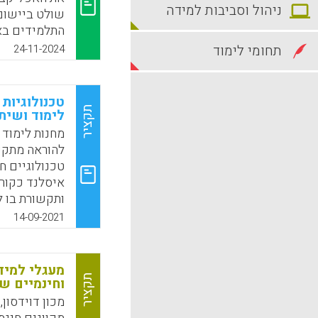
ניהול וסביבות למידה
שולט ביישום 
התלמידים בא
ההוראה?
תחומי לימוד
24-11-2024
k
App
טכנולוגיות
תקציר
לימוד ושית
להוראה מתקש
טכנולוגיים ח
איסלנד כקור
ותקשורת בו ל
סטודנטים לה
14-09-2021
חדשות, בשלב
מודעים יותר 
בהוראה. לא ז
מעגלי למיד
הדיגיטליים ו
תקציר
וחינמיים של
מכון דוידסון,
k
App