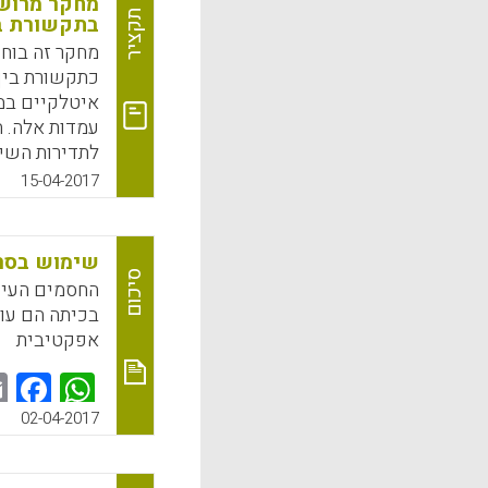
מחקר מרושת
חזו את תפקיד
תקציר
בתקשורת בי
הם מתייחסים 
מחקר זה בוח
ggin, 2017).
איטלקיים במ
עמדות אלה. 
k
App
לתדירות השימ
15-04-2017
ieri, 2017).
k
App
שימוש בסרט
סיכום
החסמים העיק
בכיתה הם עומ
אפקטיבית
k
App
02-04-2017