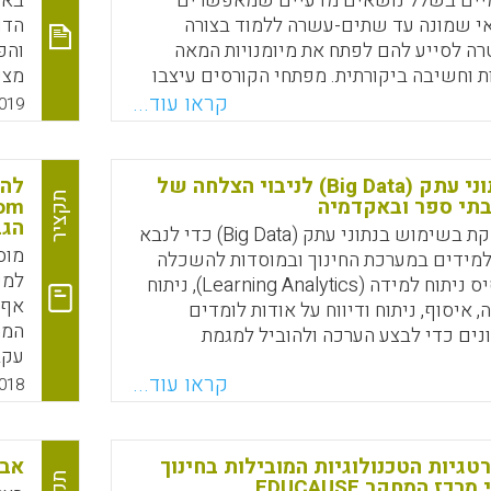
מיים בשלל נושאים מדעיים שמאפשרים
באו
אי שמונה עד שתים-עשרה ללמוד בצורה
הדו
ה לסייע להם לפתח את מיומנויות המאה
והפ
ירתיות וחשיבה ביקורתית. מפתחי הקורסים עיצבו
מצי
ו רלוונטיים ונוגעים לחיי היומיום של
ההי
קראו עוד...
019
ך למשל, לקראת משחקי המונדיאל עלה קורס
שהש
 שמאחורי הכדורגל"
כיצ
שימוש בנתוני עתק (Big Data) לניבוי הצלחה של
Faceboo
Email
Whats
X
והכ
תקציר
תי ספר ובאקדמיה
הגב
על 
סקירה זו עוסקת בשימוש בנתוני עתק (Big Data) כדי לנבא
בחש
מוס
מידים במערכת החינוך ובמוסדות להשכלה
הפת
למי
גבוהה, על בסיס ניתוח למידה (Learning Analytics), ניתוח
אף 
 איסוף, ניתוח ודיווח על אודות לומדים
המח
ים כדי לבצע הערכה ולהוביל למגמת
עקב
טפורמות שונות, המשתמשות בנתוני עתק
מוש
קראו עוד...
ה, מאפשרות למורים ולתלמידים לבצע ההערכה
018
המק
ם בנוגע ללמידה בכיתה ומחוץ לכתליה
לבצ
ת השתפרות תמידית על בסיס נתונים בזמן
דיג
 מוצגות ארבעה מודלים שונים, המיושמים
גיות הטכנולוגיות המובילות בחינוך
אבל
מקו
לה גבוהה ברחבי העולם והנשענים על נתוני