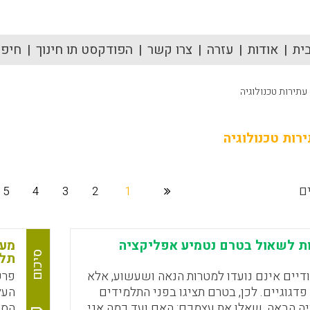
ית
אודות
עזרה
צרו קשר
הפודקסט תו חינוך
חיפוש
עתירות טכנולוגיה
רות טכנולוגיה
5
4
3
2
1
ת לשאול בטרם נטמיע אפליקציה
מעק
סיכום
תלמ
דיים אינם נועדו למטרות הנאה ושעשוע, אלא
פרש
דגוגיים. לכן, בטרם תציגו בפני התלמידים
העל
ה הבאה, שאלו את עצמכם: האם ועד כמה אני
הסכ