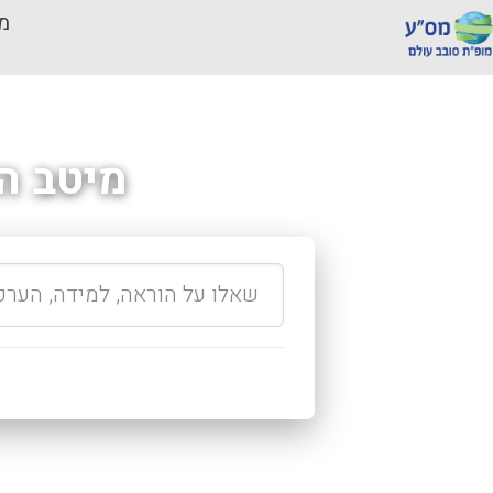
מכ
מיטב ה