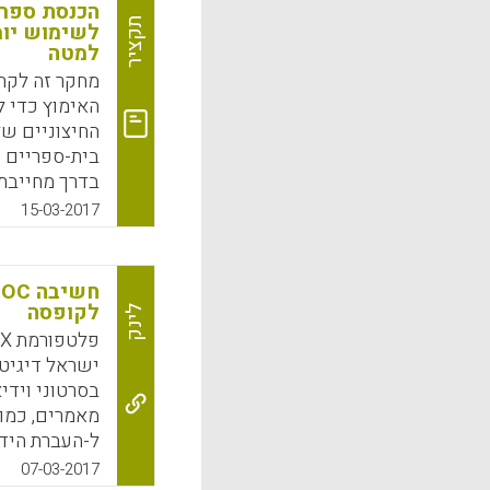
הכנסת ספרי
תקציר
לשימוש יומ
למטה
מחקר זה לקח
האימוץ כדי 
החיצוניים של
בית-ספריים ה
בדרך מחייבת,
חרדה בקרב מ
15-03-2017
תהליך זה של 
הטכנולוגיות 
signs
לקופסה
לינק
אימוץ של מש
לא לגישה מלמ
ישראל דיגיטל
בסרטוני וידי
K. F., 2017).
מאמרים, כמוב
ל-העברת הידע"
k
App
בוודאי מקווי
07-03-2017