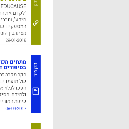
לינק
עתק וניתוח ל
E
"לקדם את הה
k
App
מידע", וחברי
המספקים שירו
מציע בין השא
מדיניות, יוזמ
29-01-2018
בדו"ח מיוחד 
המובילות לדעת
מתחים מכוו
k
App
תקציר
בסיפורים ד
חקר מקרה זה 
של מועמדים ל
הפכו לגלוי א
ולמידה. הסיפ
כיתות האוריי
מטאפורי, הח
08-09-2017
סטודנטים וש
הדיגיטליים ש
לראות בבירור