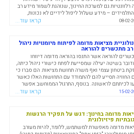
 רלוונטיות גם למערכת החינוך, שנוהגת לשמור מידע רב
התלמידים – מידע שעלול ליפול לידיים לא נכונות,
לול להיעשות בו שימוש בלתי ראוי. מאמר זה מתאר את
קראו עוד...
08-02-2
יונו של מחוז קולומביה הבריטית בקנדה בקשיים
עיות שמעוררים מסדי נתונים על תלמידים במערכת
נוך – וניתן ללמוד מכך גם על המציאות במקומות אחרים
ולוגיית מציאות מדומה לפיתוח מיומנויות ניהול
לם, ובכלל זה על ישראל.
ב מתכשרים להוראה
שרים להוראה אשר התנסו בהוראה מדומה דיווחו
Facebook
Email
WhatsApp
X
ובר בשיטה יעילה שמסייעת לפתח כישורי ניהול כיתה,
קת ביטחון עצמי ואף משרה תחושת מציאות. הם סברו כי
 החוויה תסייע להם להתמודד עם התחושות האלו כאשר
עו לכיתתם לראשונה. בנוסף, התרגול הממוחשב אפשר
 להתנסות בהוראה מבלי לחשוש לפגוע בתלמידים בשר
קראו עוד...
15-02-2
 ולתרגל מיומנויות של חשיבה עצמאית וקבלת החלטות –
נטים שקשה ללמוד בקורסים תיאורטיים.
אות מדומה בחינוך: דגש על תפקיד הרגשות
Facebook
Email
WhatsApp
X
ובתיות פיזיולוגית
אות מדומה מאפשרת למשתמש, ללומד, להיות מעורב