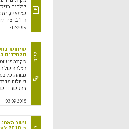
מקוונים חינ
לילדים בגיל
עצמאית, במטר
ה-21: יצ
אותם כך שיהי
31-12-2019
התלמידים. כ
שנקרא "המדע
k
App
תלמידים בב
לינק
הצלחה של תל
פעולות מדידה,
בהקשרים שונ
השתפרות. פל
לניבוי הצלח
03-09-2018
מבוססת נתוני
ולהוביל למגמ
אמת. בסקירה
עשר האסטרט
ב-2018 לפי מרכז המחקר EDUCAUSE
במוסדות להשכ