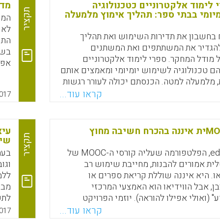
 לימוד אלקטרוניים כטכנולוגיה
מדי
תקציר
יומי בבתי ספר: תהליך אימוץ מלמעלה
המח
 בחשבון את תדירות השימוש ואת תהליך
התפ
להגדיר את המשתתפים ואת המשתנים
בשנ
 מודל המחקר. ספרי לימוד אלקטרוניים
ם טכנולוגיה לשימוש יומיומי ומאמצים אותם
 מלמעלה למטה. הכנסתם יכולה לעורר רגשות
שלה
ורים בשל גידול אפשרי בעומס העבודה.
קראו עוד...
017
היש
אימוץ מחייב עומד בניגוד לזה של מרבית
האחרות, הנעשים מרצון ומשבשים פחות.
17).
בהקשר בית-ספרי, עיצובים הוראתיים (instructional
חשיבה MOOCית איננה בהכרח חשיבה מחוץ
עיצ
de) של ספרי לימוד אלקטרוניים המסייעים להסביר
תקציר
שיט
תמשים מספיקים לגישה מלמטה למעלה, אך
פלטפורמת edX, הפלטפורמה שעליה קורסי ה-MOOC של
בעת
עלה למטה. כדי להתייחס לכך, נכללו במודל
ית אמורים להבנות, מחייבת שימוש רב
וגו
המחקר גורמים אישיים, ארגוניים וחברתיים (Chiu, Thomas
או. היא איננה שוללת קריאת ספרים או
ללמ
ן, אבל הווידיאו הוא האמצעי המרכזי
מבח
 (ואולי אפילו להוראה). יוזמי הפרויקט
לתש
Faceboo
Email
Whats
X
ם שהתוצאה לא תהיה "סתם" הרצאות מצולמות,
קראו עוד...
017