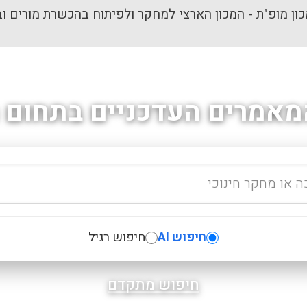
ון מופ"ת - המכון הארצי למחקר ולפיתוח בהכשרת מורים וב
מאמרים העדכניים בתחום ה
חיפוש AI
חיפוש רגיל
חיפוש מתקדם