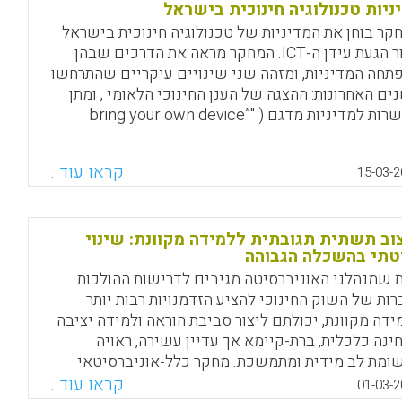
Facebook
Email
WhatsApp
X
ניות טכנולוגיה חינוכית בישראל
קר בוחן את המדיניות של טכנולוגיה חינוכית בישראל
לאור הגעת עידן ה-ICT. המחקר מראה את הדרכים שבהן
תחה המדיניות, ומזהה שני שינויים עיקריים שהתרחשו
ים האחרונות: ההצגה של הענן החינוכי הלאומי , ומתן
אפשרות למדיניות מדגם ( "bring your own device”
(BYOD) המתירה לתלמידים להביא לכיתה את המכשירים
ם. המחקר מנתח את הדרך שבה מקבלי ההחלטות
קראו עוד...
15-03-2
ראליים תופסים את הקשר בין חינוך, חברה וטכנולוגיה,
ואת הכוחות המעורבים בעיצוב המדיניות (Slakmon, Benzi,
20
וב תשתית תגובתית ללמידה מקוונת: שינוי
Facebook
Email
WhatsApp
X
תי בהשכלה הגבוהה
 שמנהלני האוניברסיטה מגיבים לדרישות ההולכות
ברות של השוק החינוכי להציע הזדמנויות רבות יותר
ידה מקוונת, יכולתם ליצור סביבת הוראה ולמידה יציבה
ינה כלכלית, ברת-קיימא אך עדיין עשירה, ראויה
ומת לב מידית ומתמשכת. מחקר כלל-אוניברסיטאי
הכולל 130 משתתפים בחן את הצרכים והתפיסות לגבי
קראו עוד...
01-03-2