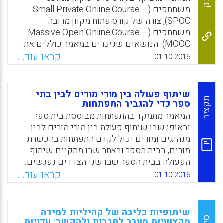
משתתפים (Small Private Online Course –
Facebook
Email
WhatsApp
X
SPOC), צורה של קורס פתוח מקוון מרובה
משתתפים (Massive Open Online Course –
MOOC). הנושאים שנזכרים במאמר כוללים את
חשיבותו של קורס המוּק ללמידה שיתופית,
קראו עוד...
01-10-2016
החשיבות של ניהול למידה וניהול הכיתה ההפוכה
(flipped classroom). נזכרים גם חשיבותם של
חידושים טכנולוגיים בפיתוח חינוכי וניהולם של
שיתוף פעולה בין מורי מורים לבין בתי
קורסים מקוונים פתוחים (SAUNDERSON, ROY,
תקציר
ספר כדי להגביר התפתחות
2016).
המאמר מתמקד בהתפתחות מבוססת בית ספר
ובאופן שבו שיתוף פעולה בין מורי מורים לבין
Facebook
Email
WhatsApp
X
מנהיגים ומורים יכול לקדם התפתחות בהכשרת
מורים, בבית הספר ובאתר שבו מתקיים שיתוף
הפעולה בבית הספר שבו שני הצדדים נפגשים.
הנתונים נאספו בנורבגיה באמצעות ראיונות עם
קראו עוד...
01-10-2016
קבוצות של מורים ושל מנהיגים בשלושה בתי
ספר, ועם קבוצה של מורי מורים (Postholm, May
Britt, 2016).
שיתופיות כליבה של קהיליות למידה
מקצועיות מעבר לתרבות ולהקשר: עדויות