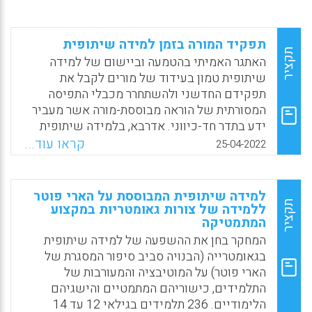
תפקיד המורה בזמן למידה שיתופית
תקציר
האתגר האמיתי בהטמעה וביישום של למידה
שיתופית טמון בעידוד של מורים לקבל את
תפקידם החדשני ולהשתחרר מכבלי התפיסה
המסורתית של הוראה מבוססת-מורה אשר מעביר
ידע בתדר חד-כיווני. אדרבא, בלמידה שיתופית
המורה כותב תסריטים ומביים תרחישים אשר
קראו עוד...
25-04-2022
מניעים תלמידים לאחריות קולקטיבית,
לתקשורתיות, לבניית מערכות יחסים, לטוויית
רשתות עבודה, לקיום דיאלוגים ולנטילת אחריות.
למידה שיתופית המבוססת על הארי פוטר
תקציר
ללמידה של צורות גאומטריות במקצוע
Facebook
Email
WhatsApp
X
המתמטיקה
המחקר בחן את ההשפעה של למידה שיתופית
בגאומטרייה (הבנויה סביב סיפור המסגרת של
הארי פוטר) על המוטיבציה והמעורבות של
התלמידים, כישוריהם המתמטיים והישגיהם
הלימודיים. 236 תלמידים בגילאי 12 עד 14