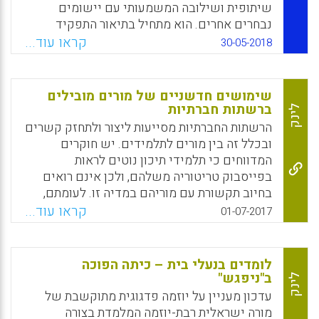
שיתופית ושילובה המשמעותי עם יישומים
נבחרים אחרים. הוא מתחיל בתיאור התפקיד
המרכזי של למידה שיתופית בתכנית לתואר שני
קראו עוד...
30-05-2018
בהוראה (Master in Teaching) באוניברסיטת
סיאטל (Seattle University), יחד עם האלמנטים
הבסיסיים לעבודה שיתופית. המאמר ממשיך
שימושים חדשניים של מורים מובילים
בהסבר כיצד גישת ה- Storypath מתקינה
ברשתות חברתיות
לינק
פיגומים ליכולת של פרחי ההוראה לסייע בהצלחה
הרשתות החברתיות מסייעות ליצור ולתחזק קשרים
ללמידה השיתופית, ואז מספק דוגמא ספציפית
ובכלל זה בין מורים לתלמידים. יש חוקרים
שהתמקדה בקיימות הסביבתית(Laurie Stevahn
המדווחים כי תלמידי תיכון נוטים לראות
& Margit E. McGuire , 2017).
בפייסבוק טריטוריה משלהם, ולכן אינם רואים
בחיוב תקשורת עם מוריהם במדיה זו. לעומתם,
Facebook
Email
WhatsApp
X
ניתן למצוא במחקרים אחרים דיווחים על
קראו עוד...
01-07-2017
שימושים שונים של מורים בתיכון ברשתות
חברתיות ועל המטרות שלשמן מורים בוחרים
לתקשר עם תלמידיהם במדיה זו.במחקר שלפנינו
לומדים בנעלי בית – כיתה הפוכה
מרואיינים מורים מובילים העושים שימוש ייחודי
ב"ניפגש"
לינק
ברשתות חברתיות, מורים העשויים לבשר שינויים
עדכון מעניין על יוזמה פדגוגית מתוקשבת של
בקרב מורים רבים אחרים.
מורה ישראלית רבת-יוזמה המלמדת בצורה