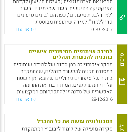
הביאו את הארגומנטציה (פעילות הטיעון) לקדמת
משמעות לבין אחריות (Arie Kizel, 2017).
הפרקטיקה החינוכית. בעוד שתלמידים בעבר
"למדו לבנות טיעונים", כעת הם "בונים טיעונים
Facebook
Email
WhatsApp
X
כדי ללמוד": למידה שיתופית מבוססת
ארגומנטציה הפכה לטכניקה פדגוגית פופולרית
קראו עוד...
01-01-2017
ובעלת ערך, על-פני מגוון של מטלות
ודיסציפלינות. חוקרים בחנו את התנאים לכך
שבניית טיעונים כדי ללמוד תצליח, תיארו חלק
למידה שיתופית מסיפורים אישיים
מפוטנציאל הלמידה שלה (כמו למשל עבור שינוי
סיכום
בתכנית להכשרת מנהלים
מושגי ולמידה רפלקסיבית) ופיתחו כלים
מחקר איכותני זה בחן סדנה של למידה שיתופית
מבוססי-אינטרנט כדי לתמוך בלמידה כזו. אולם,
במסגרת תכנית להכשרת מנהלים, שהתמקדה
המשך ההתקדמות של תחום זה ניצבת בפני מספר
בחקר של סיפורים ניהוליים שהובאו מן השטח
בעיות, שאליהן פונה ספר זה (Schwarz, B. B. &
על ידי המשתתפים. המחקר בחן את התרומה
Baker, M. J. ,2017).
האפשרית של סדנה זו להתפתחותם המקצועית
של פרחי הניהול. במסגרת המחקר נאספו ונותחו
קראו עוד...
Facebook
Email
WhatsApp
X
28-12-2016
99 רפלקציות שנכתבו על ידי 12 פרחי ניהול
שהשתתפו בסדנה. הממצאים מלמדים על שלוש
תרומות עיקריות של הסדנה: (1) פיתוח מבט
הטכנולוגיה עושה את כל ההבדל
רבממדי; (2) רכישה של ידע יישומי; (3) הרחבת
לינק
סקירה מועילה של לימור ליבוביץ המתמקדת