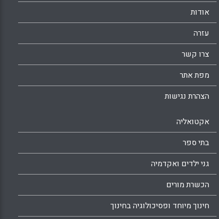
אינטראקטיביות כתהליך של הבניית ידע בדיונים
אודות
מקוונים, ובפרט את הקשר שלה לתוצאות למידה,
כפי שנמדדו באמצעות מטלות הערכה פורמליות
עזרה
(Kent, Carmel; Laslo, Esther; Rafaeli, Sheizaf,
2016).
צרו קשר
Facebook
Email
WhatsApp
X
מפת אתר
הצהרת נגישות
אקטואליה
בתי ספר
גני ילדים ואקדמיה
הכשרת מורים
חינוך מיוחד ופסיכולוגיה בחינוך