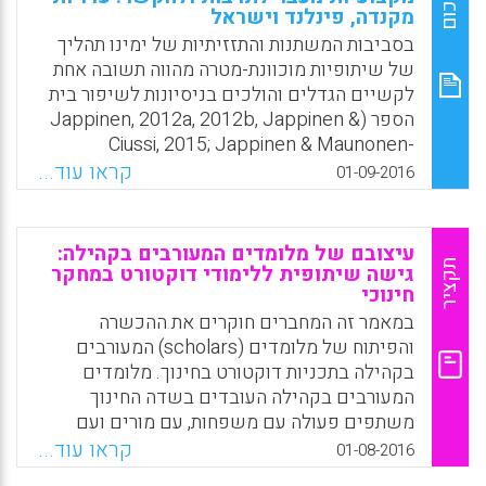
סיכום
Facebook
Email
WhatsApp
X
מקנדה, פינלנד וישראל
בסביבות המשתנות והתזזיתיות של ימינו תהליך
של שיתופיות מוכוונת-מטרה מהווה תשובה אחת
לקשיים הגדלים והולכים בניסיונות לשיפור בית
הספר (Jappinen, 2012a, 2012b, Jappinen &
Ciussi, 2015; Jappinen & Maunonen-
Eskelinen, 2012). תהליך זה מכונה ע"י הכותבים
קראו עוד...
01-09-2016
"colaborativeness". בתהליך זה בתי ספר יעילים
מתרגמים חזון ומטרות לתוכניות הוראה ולפעילויות
ממשיות. מדובר במאמצים מקצועיים, שיטתיים
עיצובם של מלומדים המעורבים בקהילה:
ומשותפים, ברעיונות ובפעילויות של קהיליות
תקציר
גישה שיתופית ללימודי דוקטורט במחקר
חינוכי
למידה מקצועיות וביצירת סינרגיה בין התרומות
של כולם (Surowiecki, 2004). אף שקיימת
במאמר זה המחברים חוקרים את ההכשרה
הסכמה רחבה ששיתופיות היא קריטית לשיפור
והפיתוח של מלומדים (scholars) המעורבים
בית הספר (Donmoyer, et al., 2012, Sebastian
בקהילה בתכניות דוקטורט בחינוך. מלומדים
& Allensworth, 2012), מרכיבי הליבה של
המעורבים בקהילה העובדים בשדה החינוך
שיתופיות זו עדיין אינם ברורים. מוקד המאמר
משתפים פעולה עם משפחות, עם מורים ועם
הוא במרכיבים אלה (Jappinen, A.K., Leclerc,
קהילות כדי לתמוך במאמציהם בהתייחסות
קראו עוד...
01-08-2016
M., & Tubin, D).
לאי-שוויון חינוכי, ובתוך כך מציינים דרך חשובה