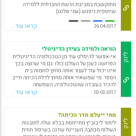
מתוקשבת בסביבת הרשת החברתית ללמידה
Facebook
Email
WhatsApp
X
שיתופית ניפגש (עמי סלנט).
Facebook
Email
WhatsApp
X
קראו עוד...
26-04-2017
הוראה ולמידה בעידן הדיגיטלי
לינק
אי-אפשר להימלט עוד מן הטכנולוגיה הדיגיטלית
הפרושה כענן על העולם כולו. גם מי שרוצה בכך
אינו יכול עוד לעצור אותה מחוץ לחומות בית
הספר. מי שמשאיר אותה מחוץ לדלת הכיתה חייב
להכיר בעובדה שהטכנולוגיה, השפעתה
והשלכותיה כבר שם. מערכת החינוך עושה
קראו עוד...
02-02-2017
מאמצים לעטוף את עצמה בטכנולוגיה. עדיין, רוב
רובה של המערכת נשארה כשהייתה. יש
המשתמשים בטכנולוגיה כקישוט, יש הרואים בה
מתי ייעלם חדר הכיתה?
מטרד שנכפה עליהם, ויש המאמצים אותה מתוך
לינק
לימור ליבוביץ מתייחסת בבלוג שלה לתובנות
אמונה ביכולתה לשנות, לשפר ולהיטיב את דרכי
העולות מכתבה מעניינת שדנה בשיפור חווית
ההוראה והלמידה. רוב המשתמשים בה דבקים