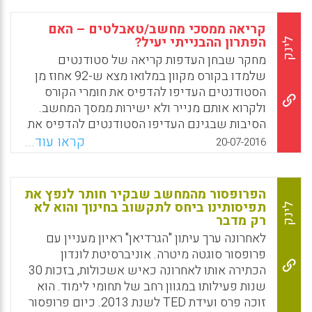
שבה חוקרים יכולים לקדם צדק חברתי בחינוך
Facebook
Email
WhatsApp
X
הציבורי. עם זאת, שיתופים אלה דורשים
קריאה ממסכי מחשב/טאבלטים – האם
מיומנויות ואוריינטציות ייחודיות של חוקרים, אשר
הפתרון ההבנייתי יעיל?
לינק
מודלים מסורתיים של לימודי דוקטורט אינם
מחקר שבחן העדפות קריאה של סטודנטים
מתוכננים לפתח. בנוסף, תשומת לב פחותה בהרבה
שלמדו בקורס מקוון במלואו מצא ש-92 אחוז מן
הוענקה לתהליך ההכשרה ולמתן כלים עבור
הסטודנטים העדיפו להדפיס את חומרי הקורס
חוקרים מתחילים המעורבים בקהילה. מאמר זה
ולקרוא אותם מנייר ולא ישירות ממסך המחשב.
מציג את הממצאים ממחקר עצמי של פרויקט
הסיבות שבגינם העדיפו הסטודנטים להדפיס את
מחקר אשר תוכנן לבנות בקרב תלמידי דוקטורט
חומרי הלימוד היו בשל הניידות הקלה יותר,
קראו עוד...
20-07-2016
את המיומנויות, את הנטיות, ואת המחויבויות של
שיקולים ארגונומיים ובעיקר עייפות העיניים
למדנות המעורבת בקהילה (Warren, Mark R.;
בקריאה ממסך וכן בשל הקלות הרבה יותר
Park, Soojin Oh; Tieken, Mara Casey, 2016).
בהוספת הערות לטקסט מודפס. בעקבות התובנות
הפרופסור מהמחשב שבקיר חותר לנפץ את
ממחקריה של קארי ספנסר (Carrie Spencer)
תפיסותינו ביחס לתקשוב בחינוך והוא לא
Facebook
Email
WhatsApp
X
לינק
רק מדבר
החלו להתגבש כיוונים מחקרים חדשניים של
שילוב קריאה מקוונת תוך כדי הבנייה פעילה,
לאחרונה ערך עיתון "הגרדיאן" ראיון מעניין עם
כלומר, תוך כדי הקריאה המקוונת הלומד רושם
פרופסור סוגטה מיטרה. אוניברסיטת לונדון
ומסמן הערות וסיכומי ביניים בחלון הנפתח לצד
הכתירה אותו לאחרונה כאיש אשכולות, בזכות 30
הטקסט. בסקירה מוצגים כלים מתוקשבים שונים
שנות פעילותו במגוון רחב של תחומי לימוד. הוא
ליצירת למידה הבנייתית תוך כדי קריאה מקוונת
זוכה פרס ועידת TED לשנת 2013. כיום פרופסור