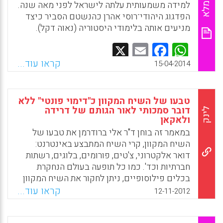
למידה משמעותית עלתה לישראל לפני מאה שנה.
הפדגוג היהודי־רוסי אהרן כהנשטם הסביר כיצד
מניעים אותה בלימודי היסטוריה (נאוה דקל).
Facebook
Email
WhatsApp
X
קראו עוד...
15-04-2014
טבעו של השיח המקוון כ"דימוי פונטי" ללא
דובר סמכותי לאור הגותם של דרידה
לינק
ולאקאן
במאמר זה בוחן ד"ר אלי ברודרמן את טבעו של
השיח המקוון, קרי השיח המתבצע באינטרנט:
דואר אלקטרוני, צ'טים, פורומים, בלוגים, רשתות
חברתיות וכד'. כמו כל תופעה בעולם הנחקרת
בכלים פילוסופיים, ניתן לחקור את השיח המקוון
באמצעות תאוריות וכיווני הגות מגוונים. ד"ר
קראו עוד...
12-11-2012
ברודרמן מנסה במאמר לנתח את השיח המקוון
באמצעות כלי החשיבה והניתוח הפוסט