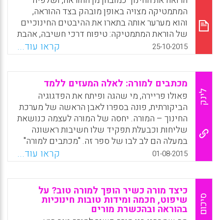
הרואה את החינוך כמובחן מן ההוראה, ושלפיה
המתמטיקה מצויה באופן מובהק בצד ההוראה,
והוא מערער אותה בתארו את ההיבטים החינוכיים
של הוראת המתמטיקה: טיפוח דרכי חשיבה, אהבת
היופי והתמודדות עם השאלה מהו האדם (רון
קראו עוד...
25-10-2015
אהרוני).
Facebook
Email
WhatsApp
X
מכתבים למורה: לאלה המעזים ללמד
לינק
פאולו פריירה, מי שהגה ופיתח את הפדגוגיה
הביקורתית, פונה בספרו לאבן הראשה של מערכת
החינוך – המורה. יחסה של המורה לעצמה כנושאת
שליחות וכבעלת תפקיד שלו חשיבות ראשונה
במעלה הם לב לבו של ספר זה. "מכתבים למורה"
הוא קריאה למורה לחרוג ממעמדה המדוכא וחסר
קראו עוד...
01-08-2015
הכבוד ולהפוך את הקערה על פיה – להעז לקרוא
ולהיאבק למען חברה טובה וצודקת יותר. חברה זו
מתחילה במפגש בין אדם לאדם, מפגש שיש בו
כיצד מורה כשיר הופך למורה טוב? על
אמון, תקווה ותעוזה לחלום על שינוי, מפגש
סיכום
שיפוט, חכמה ומידות טובות חינוכיות
בהוראה ובהכשרת מורים
דיאלוגי ומחנך, מפגש של תלמיד ומורה. ספר זה