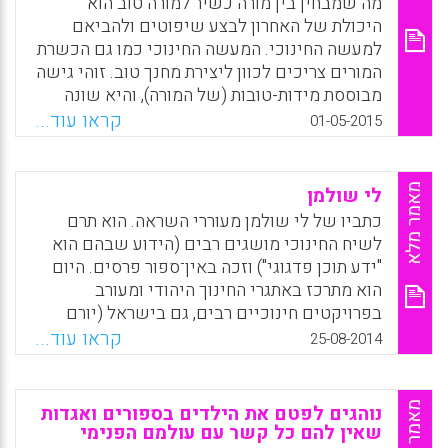
הוא חובה לכל אשת חינוך, לכל מורה ולכל מי
מה שמבחין בין מורה כשיר למורה טוב הוא
שרואה את עצמו בעל שליחות חינוכית בחברה
היכולת של האחרון לבצע שיפוטים ולהביאם
הישראלית. תפיסתו של פריירה מרחיבה את
למעשה החינוכי. המעשה החינוכי כמו גם הכשרת
האופקים ומספקת כלים רבים למפגש הדיאלוגי
המורים צריכים לכוון ליצירת מחנך טוב. זוהי גישה
והמהפכני בין המורה לתלמידה. רעיונותיו מהווים
מבוססת מידות-טובות (של המורה), והיא שונה
השראה למעשה החינוכי ומחדדים את הצורך
מגישה המדגישה כשירויות או הנשענת על ראיות
קראו עוד...
01-05-2015
העצום שלנו ושל חברתנו במחנכים (פאולו
ונתונים מנותקים ממיהות המורה. הכשרה
פריירה).
ראשונית של מורים משחקת תפקיד חשוב
בפיתוח מידות טובות של מחנכים, והיא מזמנת
מאמר מלא
לי שולמן
Facebook
Email
WhatsApp
X
לפתחם של מורים חדשים אפשרויות להוסיף
כתביו של לי שולמן מעוררי השראה. הוא תרם
ולגדול בחכמה החינוכית, שבמסגרתה, השאלה מה
לשיח החינוכי מושגים רבים (הידוע שבהם הוא
רצוי מבחינה חינוכית, תוסיף ותהיה שאלה מרכזית
"ידע תוכן פדגוגי") וזכה באין־ספור פרסים. היום
גם בהמשך (Gert J. J. Biesta).
הוא מתרכז באתגרי החינוך היהודי ומעורב
בפרויקטים חינוכיים רבים, גם בישראל (יורם
Facebook
Email
WhatsApp
X
הרפז).
קראו עוד...
25-08-2014
Facebook
Email
WhatsApp
X
מאמר מלא
נוהגים לפטם את הילדים בספורים ואגדות
שאין להם כל קשר עם עולמם הפנימי