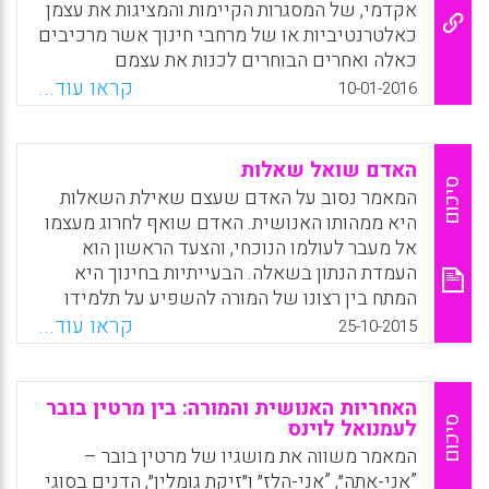
לתלמידיהם ומצביעה על הנשגב, הפורה
אקדמי, של המסגרות הקיימות והמציגות את עצמן
והמתחדש שיכול להתרחש רק בתחום ההוראה
כאלטרנטיביות או של מרחבי חינוך אשר מרכיבים
(חנוך בן-פזי).
כאלה ואחרים הבוחרים לכנות את עצמם
"אלטרנטיביים" חדרו לתוכם או מתיימרים לחדור
קראו עוד...
Facebook
Email
WhatsApp
X
10-01-2016
אליו. אלא שלצד "יצירתיות" ו"חדשנות" ועתה גם
"משמעותיות" – הפכה גם ה"אלטרנטיביות" למילת
באז בנאלית ושחוקה התובעת מאיתנו לעצור לבחון
האדם שואל שאלות
אותה (אריה קיזל).
סיכום
המאמר נסוב על האדם שעצם שאילת השאלות
היא ממהותו האנושית. האדם שואף לחרוג מעצמו
Facebook
Email
WhatsApp
X
אל מעבר לעולמו הנוכחי, והצעד הראשון הוא
העמדת הנתון בשאלה. הבעייתיות בחינוך היא
המתח בין רצונו של המורה להשפיע על תלמידו
ולהביאו לכלל חיקוי, ובין שאיפתו לחנך את
קראו עוד...
25-10-2015
התלמיד כך שלא יירתע מהצגת שאלות (שמואל
שקולניקוב).
האחריות האנושית והמורה: בין מרטין בובר
Facebook
Email
WhatsApp
X
סיכום
לעמנואל לוינס
המאמר משווה את מושגיו של מרטין בובר –
”אני-אתה״, ”אני-הלז״ ו״זיקת גומלין״, הדנים בסוגי