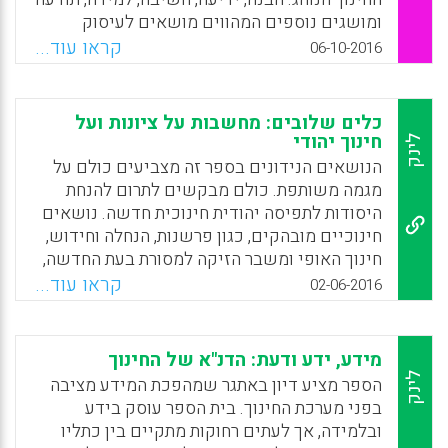
ומושגים נוספים המהווים מושאים לעיסוק
מטפיזי נשקלים מחדש, ומשמעותם המקובלת
קראו עוד...
06-10-2016
מתגלה כבלתי מספקת. המשמעויות החדשות,
ה"מהפכניות", שניתנות להם מולידות תמורות
במעשה החינוכי (נטע סובינסקי).
כלים שלובים: מחשבות על ציונות ועל
חינוך יהודי
לינק
Facebook
Email
WhatsApp
X
הנושאים הנידונים בספר זה מצביעים כולם על
מגמה משותפת. כולם מבקשים לתרום להנחת
היסודות לתפיסה יהודית חינוכית חדשה. נושאים
חינוכיים מובהקים, כגון פרשנות, הנחלה וחידוש,
חינוך האופי ומשבר הזיקה למסורת בעת החדשה,
נידונים מחדש מפרספקטיבות הגותיות וחינוכיות
קראו עוד...
02-06-2016
שונות. המאמרים ההגותיים העוסקים
במשנותיהם של הוגים ידועים, כגון הרב קוק,
בובר, רוזנצוויג, ראבידוביץ, ברדיצ'בסקי ושטראוס
מידע, ידע ודעת: הדנ"א של החינוך
– דנים כולם בסוגיות חינוכיות שמעסיקות את
לינק
הספר מציע דיון באתגר שמהפכת המידע מציבה
המחנך היהודי המודרני. לצדם המסות החינוכיות
בפני מערכת החינוך. בית הספר עוסק בידע
רוויות בתובנות שנדלו מהשקפותיהם של הוגים
ובלמידה, אך לעתים רחוקות מתקיים בין כתליו
יהודים מהעת החדשה. דוגמה מובהקת לקשר