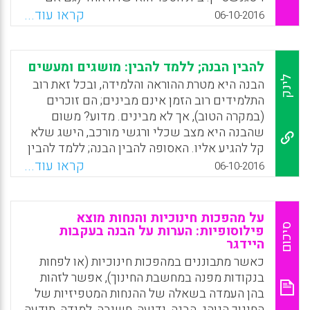
חשוב) שבו נוכחת סוגיית ההבנה. אבל כדי לפענח
קראו עוד...
06-10-2016
הבנה יש להתייחס אליה בהקשרים רחבים יותר,
שכן היא נוכחת בחיינו מרגע שאנו מתחילים
ללמוד את העולם שאנו חיים בו. רק מתוך
להבין הבנה; ללמד להבין: מושגים ומעשים
הקשרים אלו אפשר לגזור את ההתייחסות לסוגיית
לינק
הבנה היא מטרת ההוראה והלמידה, ובכל זאת רוב
הלמידה וההבנה בבית הספר ובמוסדות חינוך
התלמידים רוב הזמן אינם מבינים; הם זוכרים
אחרים (יהודה בן-דור).
(במקרה הטוב), אך לא מבינים. מדוע? משום
שהבנה היא מצב שכלי ורגשי מורכב, הישג שלא
Facebook
Email
WhatsApp
X
קל להגיע אליו. האסופה להבין הבנה; ללמד להבין
מסבירה מהי הבנה וכיצד אפשר לטפח אותה בבתי
קראו עוד...
06-10-2016
הספר ובמסגרות אחרות. חינוך להבנה מאתגר כיום
את ההוגים ואת חוקרי החינוך המובילים. מיטב
המומחים בעולם ובארץ מציעים מושגים שונים
על מהפכות חינוכיות והנחות מוצא
להבנה ודרכים שונות לטפח אותה במערכת החינוך
סיכום
פילוסופיות: הערות על הבנה בעקבות
היידגר
ובמערכות אחרות. האסופה מציגה את הגותם ואת
מחקריהם בתחום (יורם הרפז).
כאשר מתבוננים במהפכות חינוכיות (או לפחות
בנקודות מפנה במחשבת החינוך), אפשר לזהות
Facebook
Email
WhatsApp
X
בהן העמדה בשאלה של ההנחות המטפיזיות של
החינוך הנוהג. הבנה, ידיעה, חשיבה, למידה, תודעה