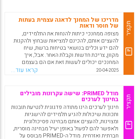
מדריכו של המחנך לדאגה עצמית בעתות
תקציר
של חוסר ודאות
מצופה ממחנכי כיתות להנחות את התלמידים,
להעצים אותם, להכינם למציאות שבחוץ ולהקנות
להם ידע וכלים בנושאי בטיחות ברשת, שיח
מקוון, צריכת חדשות וקבלת האחר. אבל, איך
המחנכים יכולים לעשות זאת אם הם בעצמם
מושפעים מהשיח החדשותי המטלטל והמכעיס?
קראו עוד...
20-04-2025
האם בכוחם של מחנכים להעצים תלמידים, אם
הם בעצמם קורסים תחת המתח, הלחץ והחרדה?
וכיצד יכולים מורים לשמור על חוסנם המנטלי
מודל PRIMED: שישה עקרונות מובילים
ובריאותם הנפשית בעידן הנוכחי?
תקציר
בחינוך לערכים
חינוך לערכים הינו מתודה פדגוגית לנטיעת תובנות
Facebook
Email
WhatsApp
X
ותכונות שיכולות להניע תלמידים להישגיות
ומצוינות, להעצים אותם מבחינה פסיכולוגית
ולאפשר להם לפעול באופן יעיל מבחינה מוסרית,
חברתית ואזרחית. מודל ה-PRIMED מבוסס על