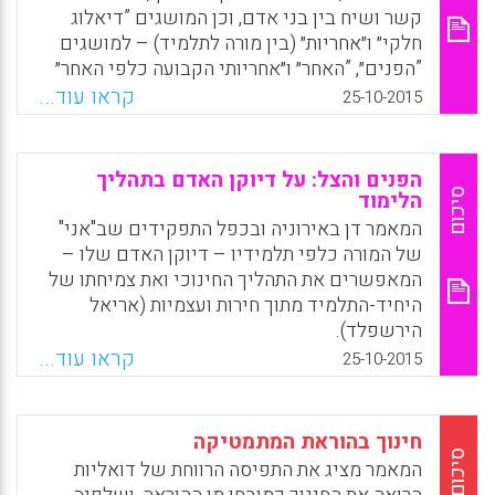
קשר ושיח בין בני אדם, וכן המושגים ”דיאלוג
חלקי״ ו״אחריות״ (בין מורה לתלמיד) – למושגים
”הפנים״, ”האחר״ ו״אחריותי הקבועה כלפי האחר״
של עמנואל לווינס. על רקע מושגים אלה מציג
קראו עוד...
25-10-2015
המאמר את המשותף לעמדותיהם של שני הוגי
החינוך ביחס לחינוך ואת המבדיל ביניהן (יונתן
כהן).
הפנים והצל: על דיוקן האדם בתהליך
סיכום
הלימוד
Facebook
Email
WhatsApp
X
המאמר דן באירוניה ובכפל התפקידים שב"אני"
של המורה כלפי תלמידיו – דיוקן האדם שלו –
המאפשרים את התהליך החינוכי ואת צמיחתו של
היחיד-התלמיד מתוך חירות ועצמיות (אריאל
הירשפלד).
קראו עוד...
25-10-2015
Facebook
Email
WhatsApp
X
חינוך בהוראת המתמטיקה
סיכום
המאמר מציג את התפיסה הרווחת של דואליות