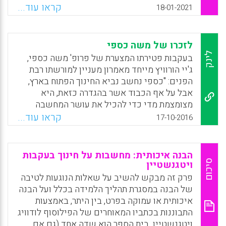
שישה עקרונות וחותר לטפח את האקלים הבית
קראו עוד...
18-01-2021
ספרי, לשפר את שיטות ההוראה ולהצמיח ילדים
על ערכי רעות ודמוקרטיה. מודל זה יכול לשמש
גם כעמוד תווך של תוכניות הכשרה להוראה
לזכרו של משה כספי
ולסייע בכתיבת תוכנית לימודים מקדמת
לינק
בעקבות פטירתו המצערת של פרופ' משה כספי,
ומשמעותית עבור גננות, מורים, מנהלים ומפקחים.
ג'יי הורוויץ מייחד מאמרון מעניין למורשתו רבת
הפנים: "כספי נחשב נביא החינוך הפתוח בארץ,
Facebook
Email
WhatsApp
X
אבל על אף הכבוד אשר בהגדרה כזאת, היא
מצומצמת מדי כדי להכיל את עושר המחשבה
החינוכית שלו. יתכן שרעיונותיו החינוכיים היו
קראו עוד...
17-10-2016
רבים ומגוונים מדי, שלא להגיד פורצי דרך
ומערערי מוסכמות, כדי שהם ייושמו במערכת
החינוך. משה ראה למרחקים, והצביע על הכיוונים
הבנה איכותית: מחשבות על חינוך בעקבות
שבהם החינוך צריך לצעוד, ונדמה לי שהוא הבין
סיכום
ויטגנשטיין
שבמידה רבה בית ספר שיתפקד כמו שהוא דמיין
פרק זה מבקש להשיב על שאלות הנוגעות לטיבה
לעצמו כבר לא יהיה בית ספר כפי שאנחנו מכירים
של הבנה במסגרת תהליך הלמידה בכלל ועל הבנה
אותו היום" (ג'יי הורוויץ).
איכותית או עמוקה בפרט, בין היתר, באמצעות
התבוננות בכתביו המאוחרים של הפילוסוף לודוויג
Facebook
Email
WhatsApp
X
ויטגנשטיין. בית הספר הוא שדה אחד (גם אם