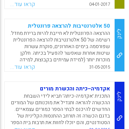
הראשונה שהוא מעמיד בפני המורה או מפתח
קראו עוד...
04-01-2017
סביבות הלמידה היא: למה שהתלמידים ירצו
לעשות את זה. העניין, כמובן, הוא מוטיבציה
פנימית. מוטיבציה פנימית, כמו שכתבתי כבר לא
50 אלטרנטיבות להרצאה פרונטלית
פעם, מושגת אם יש עניין צרוף בתוכן – מה
לינק
ההרצאה הפרונטלית לא חייבת להיות ברירת מחדל.
שמקטין מאד את הסיכוי שבסביבה של תוכן
רשימה של 50 אלטרנטיבות להרצאה הפרונטלית
מוכתב מלמעלה, כמו תוכנית לימודים כזו או
שפורסמה בימים האחרונים, סוקרת עשרות
אחרת, תתעורר מוטיבציה פנימית אצל מרבית
שיטות אחרות שאפשר להפעיל בכיתה. חלקן
התלמידים. מודע למחויבות של מערכת החינוך
מוכרות יותר (למידת עמיתים בקבוצות, למידה
לתוכניות הלימודים, אין מודל זה מיועד להציע
מתוך אתגר או בעיה, כיתה הפוכה, משחוק, למידה
קראו עוד...
31-05-2015
התנערות מן התכנים המוכתבים – הוא פשוט
בהכוונה עצמית) וחלקן חדשות ומפתיעות (למידה
מציע ערוץ אחר של אנרגיות למידה – המשימה
וירטואלית מול כיתה אחרת, "למידת כיווץ
(חנן יניב).
הפסקאות", "למידה דו צדדית" או "למידת כיתת
אקדמיה–כיתה והכשרת מורים
mooc"), מומלץ להכיר לפני ההרצאה הפרונטלית
Facebook
Email
WhatsApp
X
לינק
התכנית ׳אקדמיה-כיתה׳ תביא לידי השבחת
הבאה (אתר חברת מתודיקה).
ההכשרה להוראה ותגדיל את מוכנותם של המורים
החדשים להיכנס לבתי הספר כמורים עצמאיים.
Facebook
Email
WhatsApp
X
בדגם הכשרה זה תורחב ההתנסות הקלינית של
הסטודנטים, והם יוכלו לחוות את תרבות בית הספר