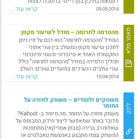
דוגמאות בתיכון בסן דייגו- בו תוכלו לצפות
בתלמידים ומוריהם מממשים את התאוריה
קראו עוד...
05-05-2014
שהוסברה בסרטון הראשון ( לימור ליבוביץ)
Facebook
Email
WhatsApp
X
מאמר מלא
מהטרמה לתרומה – מודל לשיעור מקוון
המודל "מהטרמה לתרומה" הוא דגם על פיו ניתן
לתכנן שיעור מקוון המשלב בין שני אופני
התקשורת: האחד א-סינכרוני והשני סינכרוני.
תהליך הלמידה במודל "מהטרמה לתרומה" כולל
שני שלבים הנערכים במועדים שונים: השלב
הראשון מושתת על ניסיונם המצטבר של המורים
קראו עוד...
10-04-2014
בעשייה החינוכית, כך שניסיון זה מהווה בסיס
ראשוני להבניה בתהליך הלמידה. השלב השני
הינו השלב האקדמי בו מורה המורים מאגד את
משחקים ולומדים – משחק לחזרה על
ההתנסויות וממשיג אותם ברמה התיאורטית.
החומר
לינק
המאמר מתאר שתי התנסויות ליישום המודל
משחק וחזרה על החומר. מה מיוחד ב- Kahoot?
במסגרת ההשתלמויות בפסגה בנתניה במגוון כלים
מדובר באתר שמאפשר ליצור חידון, המבוסס על
המאפשרים תקשורת דיגיטלית. כל כלי מתוקשב
שאלות רב ברירה (מבחן אמריקאי) מתוזמנות.
המאפשר מפגש מקוון הוא בעל תכונות ייחודיות,
המשחק עצמו מתבצע באמצעות טאבלטים או