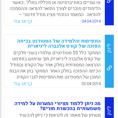
לשינויים במודל העסקי של ההשכלה הגבוהה (
או שניים באוניברסיטה או מכללה בחו"ל , כאשר
יורם קלמן).
הלימודים מוכרים לצורך התואר להוראה וההסמכה
להוראה . המאמר הנוכחי מציג מודל פדגוגי –
Facebook
Email
WhatsApp
X
הדרכתי לבחינת ההצלחה של מתכונת לימודים
קראו עוד...
04-04-2014
חיצונית זו ופיתוח יכולות הסטודנטים כחלק
מהתכנית המשולבת. הכותבים הם מורי מורים
וחוקרים בחינוך מאוניברסיטת Central Michigan
התפיסות והלמידה של הסטודנט בכיתה
University בארה"ב (Shane Cavanaugh and
הפוכה של קורס אלגברה ליניארית
לינק
Larry Corbet ) .
המחקר כלל 55 סטודנטים שלמדו בשני חלקים
של קורס אלגברה ליניארית, תוך שימוש בפורמט
Facebook
Email
WhatsApp
X
ההרצאה המסורתית בחלק אחד של הקורס ובמודל
הכיתה ההפוכה בחלק האחר. המחקר בחן את הבנת
התוכן של הסטודנט ואת התפיסות לגבי הקורס.
נמצא כי הציונים של הסטודנטים שלמדו בכיתה
קראו עוד...
02-04-2014
ההפוכה במבחן המסכם של הקורס עלו באופן
משמעותי יותר בין הבחינות העוקבות בהשוואה
לציונים של הסטודנטים שנכחו בחלק של
מה ניתן ללמוד מציורי המערות על למידה
ההרצאה המסורתית.התפיסות של הקורס הוצגו על
משמעותית בהכשרת מורים?
לינק
ידי סקר שנערך בסוף הסמסטר שציין כי
מטרתו של מאמר זה להראות כי ניתן להכשיר