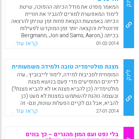
לינק
אבל שהשנה התלמידים ילמדו אחרת."
המאמר מפרט את מודל הכיתה ההפוכה, שיטת
לימוד המאפשרת למורים להגביר את חוויית
Facebook
Email
WhatsApp
X
הכיתה באמצעות הקצאת פחות זמן שניתן להרצאה
פרונטלית והקצאה יותר זמן המוקדש לפעילות
בכיתה (Bergmann, Jon and Sams, Aaron,
2014).
קראו עוד...
01-02-2014
Facebook
Email
WhatsApp
X
מצגת מולטימדיה טובה ולמידה משמעותית
לינק
המומחית לסביבות למידה, לימור לייבוביץ , ערה
לדיונים המופיעים מדי פעם בנושא מצגת
מולטימדיה (כן להביא מצגת או לא להביא מצגת?)
ובעצמה נוהגת להשתמש במצגות לא מעט (כן
להביא, אבל גם לקיים הפעלות שונות, וגם- זה
תלוי באופן בו המצגת מעוצבת ובידע של המציג-
קראו עוד...
27-01-2014
איך להשתמש בה). למורים רבים כיום יש מקרן
"ברקו" בכיתה ומחשב עם חיבור לאינטרנט. כדי
לתת מענה לצורך הפרקטי הזה- מנסה לימור
בלי נפט ועם המון מהגרים – כך בונים
ליבוביץ להביא את מיטב הכללים והעקרונות