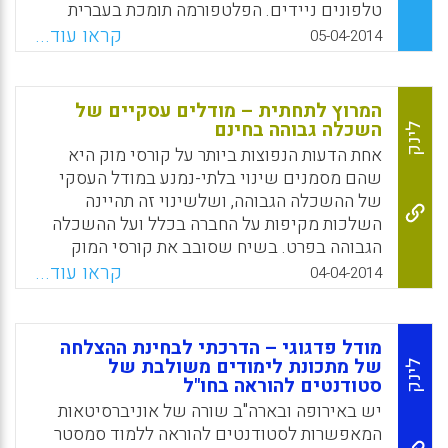
המתאים לנסיבות שונות. המאמר משתף בתובנות
טלפונים ניידים. הפלטפורמה תומכת בעברית
העולות מיישום המודל בכלים שונים, ומנסח
(יחד עם זה, מופיעות בעיות בהצגת שאלה הכוללת
קראו עוד...
05-04-2014
רשימה של 10 תבחינים לשימוש מושכל בכלי
מילים בעברית ובאנגלית יחד). למשחק יש את כל
המתוקשב ומידת התאמתו למטרות השיעור המקוון
המאפיינים של גיימיפיקציה בכיתה: השתתפות
( רונית קב).
של כל התלמידים, תחרות, ניקוד, הנעה לפעולה,
המרוץ לתחתית – מודלים עסקיים של
למידה חווייתית. בסיום ניתן לייצא את התשובות
השכלה גבוהה בחינם
Facebook
Email
WhatsApp
X
לינק
כקובץ אקסל ולשלוח במייל ( יעל חקשוריאן) .
אחת הדעות הנפוצות ביותר על קורסי מוק היא
שהם מסמנים שינוי בלתי-נמנע במודל העסקי
Facebook
Email
WhatsApp
X
של ההשכלה הגבוהה, ושלשינוי זה תהיינה
השלכות מקיפות על החברה בכלל ועל ההשכלה
הגבוהה בפרט. בשיח שסובב את קורסי המוק
מופיעות תחזיות שצופות היעלמות של אחוז
קראו עוד...
04-04-2014
משמעותי מהאוניברסיטאות תוך עשור או שניים,
החלפתם של תארים אקדמיים בתעודת סיום של
קורסי מוק, אוניברסיטאות ומכללות שיאפשרו
מודל פדגוגי – הדרכתי לבחינת ההצלחה
סיום של תארים שמבוססים בחלקם או ברובם על
של מתכונת לימודים משולבת של
לינק
סטודנטים להוראה בחו"ל
קורסי מוק, פגיעה אנושה בסגל האקדמי שיהפוך
למיותר וכך הלאה. מטרת מאמר זה היא להציג
יש באירופה ובארה"ב שורה של אוניברסיטאות
לקוראים כלים לניתוח טענות מעין אלו, הקשורות
המאפשרות לסטודנטים להוראה ללמוד סמסטר