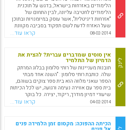
הלימודים באזרחות בישראל, בדגש על תוכנית
הלימודים לחטיבה עליונה, לבין התחום של
"אזרחות דיגיטלית", אשר עוסק במיומנויות ובתוכן
שעל האזרח לדעת לשם תפקוד בסביבה מקוונת
מודרנית. "אזרחות דיגיטלית" נוגעת בתחומים
קראו עוד...
08-02-2014
מגוונים, ובהם חוק ברשת, מסחר דיגיטלי, אתיקה
בסביבה מקוונת, זכויות וחובות ברשת ועוד ( אביב
צמח) .
אין סוסים שמדברים עברית? להצית את
הדמיון של התלמיד
לינק
Facebook
Email
WhatsApp
X
תובנות מעניינות של רותי סלומון בבלוג המרתק
שלה. כותבת רותי סלומון : "השנה אחד מבתי
הספר שאני מלווה הוא בית ספר צוקים בשוהם,
בית ספר עם אווירה נעימה ורגועה, יש לכל הכיתות
שיעורי דמיון מודרך, ריקוד, יצירה. כל בוקר
מושמעת במערכת הכריזה יצירות
קראו עוד...
04-02-2014
קלאסיות"…"התמקדנו במהלך השנה בתהליכי
למידה מבוססי פרויקטים וחיפשנו את אותה
ההנעה ללמידה שציינתי למעלה. איך לעורר לילד
הכיתה ההפוכה: מקסום זמן הלמידה פנים
חשק ללמוד את תחומי הדעת שלימדנו כל השנים
אל פנים