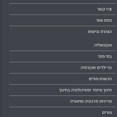
צריכה להגביל את העברת הידע הפאסיבית בזמן
צרו קשר
השיעור ולקדם סביבות עבודה מבוססות חקירה,
שיתוף פעולה בין תלמידים וחשיבה ביקורתית.
מפת אתר
הפיכת הכיתה היא רק פתרון פדגוגי מיני רבים
(יעל שרצר- גלזר) .
הצהרת נגישות
Facebook
Email
WhatsApp
X
אקטואליה
בתי ספר
גני ילדים ואקדמיה
הכשרת מורים
חינוך מיוחד ופסיכולוגיה בחינוך
מדיניות פדגוגיה ותיאוריה
מורים