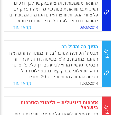
הסטודנטים בכיתה ההפוכה היו מאוד חיוביים
להוראה משמעותית ולהציע בהקשר לכך דרכים
לגבי ההתנסות שלהם בקורס, ובמיוחד העריכו את
ושיטות בהשראת תובנות שייגזרו מהידע הקיים
שיתוף הפעולה בין הסטודנטים לבין הרכיבים
על ציורי המערות שיצר האדם הקדמון. המכשירים
הלימודיים של הוידאו(Love, Betty, Hodge,
להוראה נדרשים לעודד לומדים שונים לחפש
Angie, Grandgenett, Neal and Swift, Andrew
תשובות לשאלות הגדולות של חייהם ולהבנות את
קראו עוד...
08-03-2014
W. , 2014).
התובנות המשמעותיות להם בקצב האישי של כל
אחת ואחד. כמו כן עליהם לשתף אותם בתכנון
Facebook
Email
WhatsApp
X
ובארגון זמן הלמידה ובבחירת פעילויות הלמידה
הפוך בה והכול בה
שיסייעו להם לתת מענה לשאלות ( מיכל סדן).
לינק
תכנית " הכיתה ההפוכה" בנויה במתודה הפוכה מזו
הנהוגה במרבית ביה"ס. בשיטה זו הקניית הידע
Facebook
Email
WhatsApp
X
הבסיסי נעשית מחוץ לכיתה, בדרך כלל ע"י סרטי
וידאו ושאלוני מבדק קצרים. בפיילוט מודל
הכיתה ההפוכה משתתפים כ 20- מורים
המלמדים מתמטיקה ב 20- כיתות בחינוך העל
קראו עוד...
12-02-2014
יסודי. הניסוי נערך בבתי ספר של רשת אמי"ת
בישראל ( נורית רייך, דן בוכניק) .
אזרחות דיגיטלית – ולימודי האזרחות
Facebook
Email
WhatsApp
X
בישראל
לינק
מטרת המאמר לעמוד על הפערים שבין תוכניות