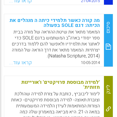
ולהיות שותפים לה מתוך שילוב של הידע
קראו עוד...
21-04-2015
האקדמי עם הידע הפרקטי. התכנית תתרום
להגברת מעורבותם של המוסדות האקדמיים בבתי
הספר, לעיצוב ההדרכה הפדגוגית ולפיתוח מקצועי
מה קורה כאשר תלמידי כיתה ה מנהלים את
של כלל מורי בית הספר; בבתי הספר יתפתח
סיכום
הכיתה: דגם SOLE בפעולה
מסלול קידום למורים המכשירים, שאליהם
המאמר מתאר את שיטת ההוראה של מורה בבית
יוצמדו הסטודנטים כחלק מקידומם הפרופסיונלי;
ספר יסודי בארה"ב המשתמש בדגם SOLE כדי
התכנית תתרום להעלאת הישגיהם של התלמידים
לאתגר את תלמידיו ולאפשר להם ללמוד בדרכים
בבתי הספר, שיזכו לתשומת לב רבה יותר ולמענה
יצרתיות. המאמר מתאר את דרך הוראה של המורה
לצורכיהם; היא תגדיל את מעורבות המחוזות,
(Natasha Scripture, 2014).
הרשויות המקומיות ומרכזי הפסג"ה בתהליך
קראו עוד...
10-05-2014
Facebook
Email
WhatsApp
X
הקליטה של מורים חדשים ושילובם במערכת
החינוך (נח גרינפלד).
Facebook
Email
WhatsApp
X
'למידה מבוססת פרויקטים' ו'אוריינות
חזותית'
לינק
לימור ליבוביץ , כותבת על צורת למידה שהולכת
וצוברת תאוצה- למידה מבוססת פרויקטים- כאחת
הצורות המותאמות לעידן הלמידה המשמעותית
במאה ה-21. היא מביאה במאמרון שלה כמה