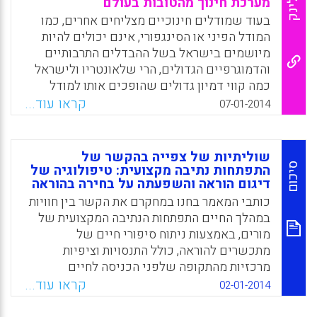
מערכת חינוך מהטובות בעולם
לינק
ובעצם לעסוק בשאלות-: 1. למה לבנות את המצגת
בעוד שמודלים חינוכיים מצליחים אחרים, כמו
דווקא כך? 2. איך להשתמש במצגת בזמן אמת
המודל הפיני או הסינגפורי, אינם יכולים להיות
מול לומדים?
מיושמים בישראל בשל ההבדלים התרבותיים
והדמוגרפיים הגדולים, הרי שלאונטריו ולישראל
Facebook
Email
WhatsApp
X
כמה קווי דמיון גדולים שהופכים אותו למודל
חיקוי רלוונטי. עם אוכלוסייה של 13 מיליון איש,
קראו עוד...
07-01-2014
2 מיליון תלמידים, תושבים בעלי רקע תרבותי
שונה וגם דוברי שפות שונות – ומהגרים רבים,
אונטריו היתה בעשור האחרון מעבדה מצליחה
שוליתיות של צפייה בהקשר של
לרפורמה חינוכית, שהביאה לא רק להישגים
סיכום
התפתחות נתיבה מקצועית: טיפולוגיה של
במבחנים, אלא לסגירת פערים בין אוכלוסיות
דיגום הוראה והשפעתה על בחירה בהוראה
שונות ( דפנה מאור) .
כותבי המאמר בחנו במחקרם את הקשר בין חוויות
במהלך החיים התפתחות הנתיבה המקצועית של
Facebook
Email
WhatsApp
X
מורים, באמצעות ניתוח סיפורי חיים של
מתכשרים להוראה, כולל התנסויות וציפיות
מרכזיות מהתקופה שלפני הכניסה לחיים
מקצועיים. הבנה זו מאפשרת, לדעתם, לבחון
קראו עוד...
02-01-2014
החלטות של בחירה בהוראה, רעיונות על הוראה
ולמידה והחלטות בדבר נתיבי קריירה עתידית.