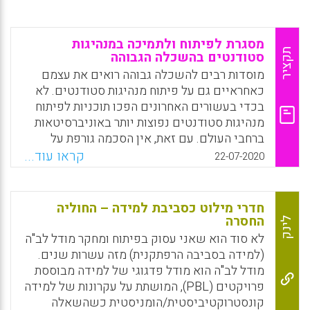
מסגרת לפיתוח ולתמיכה במנהיגות
תקציר
סטודנטים בהשכלה הגבוהה
מוסדות רבים להשכלה גבוהה רואים את עצמם
כאחראיים גם על פיתוח מנהיגות סטודנטים. לא
בכדי בעשורים האחרונים הפכו תוכניות לפיתוח
מנהיגות סטודנטים נפוצות יותר באוניברסיטאות
ברחבי העולם. עם זאת, אין הסכמה גורפת על
ההגדרה ועל ההבנה של המונח "מנהיגות". עירפול
קראו עוד...
22-07-2020
זה הוביל לחוסר בהירות באשר לדרכי הפיתוח של
המנהיגות בחינוך הגבוה.
חדרי מילוט כסביבת למידה – החוליה
Facebook
Email
WhatsApp
X
החסרה
לינק
לא סוד הוא שאני עסוק בפיתוח ומחקר מודל לב"ה
(למידה בסביבה הרפתקנית) מזה עשרות שנים.
מודל לב"ה הוא מודל פדגוגי של למידה מבוססת
פרויקטים (PBL), המושתת על עקרונות של למידה
קונסטרוקטיביסטית/הומניסטית כשהשאלה