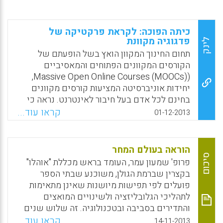
כיתה הפוכה: לקראת פרקטיקה של
פדגוגיה מקוונת
לינק
תחום החינוך המקוון הואץ בשל הופעתם של
הקורסים המקוונים הפתוחים והמאסיביים
(Massive Open Online Courses (MOOCs),
יחידות אוניברסיטה המציעות קורסים מקוונים
בחינם לכל אדם בעל חיבור לאינטרנט. נראה כי
קורסי ה- MOOCs מעצימים את המגמה לקראת
קראו עוד...
01-12-2013
"הכיתה ההפוכה", המערבת סטודנטים הלומדים
את חומרי הקורס באופן מקוון – בדרך כלל קטעי
קריאה וקטעי וידאו קצרים – ואז מגיעים
הוראה בעולם המחר
לשיעורים המובנים כסדנאות או כסימפוזיונים
סיכום
פרופ' שמעון עמר, העומד בראש מכללת "אוהלו"
שבהם הם מזומנים ליישם את הידע החדש
בקצרין שברמת הגולן, משוכנע שבתי הספר
שלהם באופן מעשי במגוון דרכים. מאמר זה
פועלים לפי תפישות מיושנות שאינן מתאימות
מדווח על דרכים שבהן קורסי ה- MOOCs איפשרו
לתהליכי הגלובליזציה ולשינויים המואצים
לנו לבחון מחדש באופן ביקורתי את הפדגוגיה ואת
והתדירים בסביבה ובטכנולוגיה. זה שלוש שנים
הפרקטיקה בכיתת סוציולוגיה וכדי לבחון את
שצוות חוקרי חינוך ואנשי טכנולוגיה בראשותו של
קראו עוד...
14-11-2013