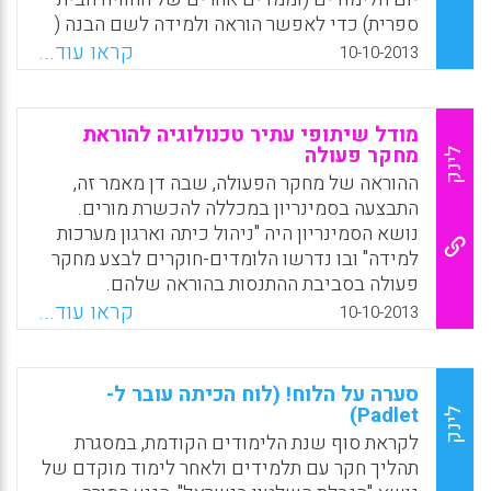
ספרית) כדי לאפשר הוראה ולמידה לשם הבנה (
Facebook
Email
WhatsApp
X
שושיק לוי־יפרח).
קראו עוד...
10-10-2013
Facebook
Email
WhatsApp
X
מודל שיתופי עתיר טכנולוגיה להוראת
מחקר פעולה
לינק
ההוראה של מחקר הפעולה, שבה דן מאמר זה,
התבצעה בסמינריון במכללה להכשרת מורים.
נושא הסמינריון היה "ניהול כיתה וארגון מערכות
למידה" ובו נדרשו הלומדים-חוקרים לבצע מחקר
פעולה בסביבת ההתנסות בהוראה שלהם.
בסמינריון השתתפו כשלושים סטודנטים
קראו עוד...
10-10-2013
וסטודנטיות בשנת לימודיהם השלישית. הם
הוכשרו להוראה בחטיבת הביניים במקצועות
מתמטיקה, מדעים, אנגלית וספרות, לימדו
סערה על הלוח! (לוח הכיתה עובר ל-
שיעורים במקצועות אלה אחת לשבוע, וזו הייתה
Padlet)
לינק
התנסותם הראשונה בעריכת מחקר ובכתיבה
לקראת סוף שנת הלימודים הקודמת, במסגרת
מחקרית. את מחקר הפעולה הורו במשך שנה
תהליך חקר עם תלמידים ולאחר לימוד מוקדם של
שלמה שתי המנחות ביחד (co-moderating).