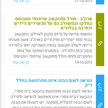
בהנחלת מיומנויות, ולכן העובדה ששלב התרגול
קראו עוד...
21-10-2013
עובר להיות במרכז הבמה היא מאד משמעותית,
ומשפיעה על מידת ההבנה והשליטה של
הלומדים. אולם מה קורה כאשר משתמשים
ארה"ב : מודל מתוקשב שיתופי המבוסס
בשיטה זו לטובת למידה של תכנים? ( חובב
בחלקו ובמשולב גם על מכשירים ניידים
לינק
יחיאלי ) .
וכתיבה בבלוגים
המאמר מדווח על מיזם מקוון לשילוב התקשוב
Facebook
Email
WhatsApp
X
בבתי ספר יסודיים ותיכוניים בארה"ב אשר מטרתו
הייתה לשלב תקשוב בצורה מעמיקה יותר בלמידה
ובסביבות הלמידה . במסגרת המחקר של צוות
החוקרים פותח מודל מתוקשב שיתופי המבוסס
בחלקו ובמשולב גם על מכשירים ניידים וכתיבה
קראו עוד...
14-10-2013
בבלוגים. המודל הפדגוגי המתוקשב אשר פותח
נקרא The Mobile- Blended Collaborative
Learning model והוא נועד לאפשר למידה
הוראה לשם הבנה אינה מתרחשת בחלל
פורמאלית עם הליכי למידה בלתי פורמאליים בכל
ריק
לינק
התהליך הלימודי. המחקר פורסם בכתב העת
הוראה לשם הבנה מתרחשת בהקשר בית ספרי ,
השפיט Journal of Computer Assisted
ההקשר הבית ספרי אינו מאפשר להוראה ולמידה
Learning (מחברים :Lai, K.-W. , Khaddage, F. ,
לשם הבנה להצליח, מסקנה: יש לשנות את מבנה
Knezek, Gerald ).
יום הלימודים (וממדים אחרים של ההוויה הבית