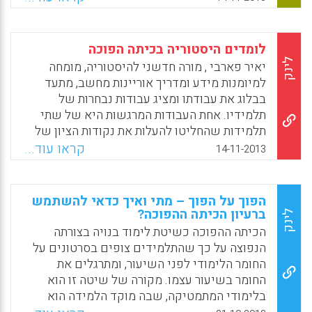
ההנחות שלנו ביחס לפדגוגיה אפקטיבית דרך
עמר עמל על מיזם חדש ויומרני, שניתן לו השם
פרויקט של מחקר פעולה הבוחן את הקבלה של
"פדגוגיה אחרת". הפרויקט שבו שותפות גם
הסטודנט את כיתת הסוציולוגיה ההפוכה (Forsey,
החברות הבינלאומיות סטילקייס ואינטל, הוא
לומדים היסטוריה בכיתה הפוכה
M., Low, M., & Glance, D. 2013).
הוליסטי, ובמרכזו מודל המשלב בין תפישות
לינק
יאיר פארבי , מורה חדשני להיסטוריה, מומחה
חינוכיות מתקדמות, הטמעה של שיטות הוראה
Facebook
Email
WhatsApp
X
למיומנות מידע ומדריך אוריינות מחשב, מתעד
ועבודה חדשניות ושינוי אדריכלי של סביבת
בבלוג את עבודתו ומציג עבודות נבחרות של
העבודה והפעילות בבית הספר. השנה החל
תלמידיו. אחת העבודות המרגשות היא של שתי
הפיילוט של הפרויקט, שבו מטמיעים את המודל
תלמידות שהחליטו להעלות את נקודות הציון של
של הפדגוגיה האחרת, ותלמידים החלו להתנסות בו
עליית המשטר הנאצי לשלטון כפרופיל "פייסבוק"
קראו עוד...
14-11-2013
( תמירה גלילי).
מזויף של היטלר, ובו תיעוד כל שלבי עלייתו
ומנקודת מבטו .
Facebook
Email
WhatsApp
X
הפוך על הפוך – מתי ואיך כדאי להשתמש
Facebook
Email
WhatsApp
X
ברעיון הכיתה ההפוכה?
לינק
הכיתה ההפוכה כשיטת לימוד בנויה בצורתה
הנפוצה על כך שהתלמידים צופים בסרטונים על
החומר הלימודי לפני השיעור, ומתרגלים את
החומר בשיעור עצמו. מקורה של שיטה זו הוא
בלימודי המתמטיקה, שבה מוקד הלמידה הוא