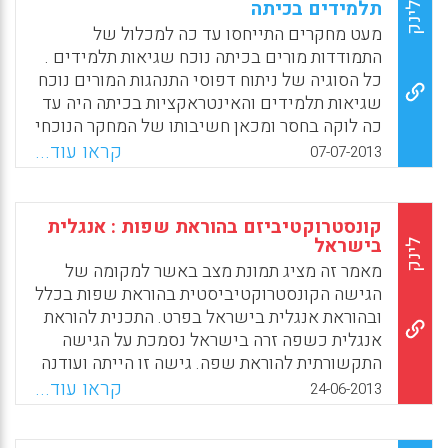
לתפקידי חינוך והוראה בהיקף נרחב יותר
תלמידים בכיתה
לינק
מהמקובל בתכניות ההכשרה המסורתיות ( שלומית
מעט מחקרים התייחסו עד כה למכלול של
אבדור ) .
התמודדות מורים בכיתה נוכח שגיאות תלמידים .
כל הסוגיה של ניתוח דפוסי התנהגות המורים נוכח
Facebook
Email
WhatsApp
X
שגיאות תלמידים והאינטראקציות בכיתה היה עד
כה לוקה בחסר ומכאן חשיבותו של המחקר הנוכחי
. המחקר מבוסס על 3 חקרי מקרה בבתי ספר
קראו עוד...
07-07-2013
ובכיתות בהם תועדו וצולמו (וידאו) המורים באופן
שיטתי ורציף בכיתות הלימוד ( בתי ספר בגרמניה)
. במהלך התיעוד המקיף והשיטתי נצפו דפוסי
קונסטרוקטיביזם בהוראת שפות : אנגלית
ההתנהגות של המורים , האינטראקציה עם
בישראל
לינק
התלמידים והשפעתם על רגשות התלמידים
מאמר זה מציג תמונת מצב באשר למקומה של
בהיבט הפדגוגי והפסיכולוגי ( Tulis, Maria).
הגישה הקונסטרוקטיביסטית בהוראת שפות בכלל
ובהוראת אנגלית בישראל בפרט. התכנית להוראת
Facebook
Email
WhatsApp
X
אנגלית כשפה זרה בישראל נסמכת על הגישה
התקשורתית להוראת שפה. גישה זו הייתה ועודנה
מקובלת במקומות רבים בעולם. אף שאינה
קראו עוד...
24-06-2013
מושתת ישירות ובאופן מוצהר על הפילוסופיה
הקונסטרוקטיביסיטית , ניתן לראות כי היבטים