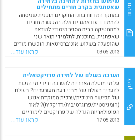
שימוש בחזרות לתמיכה בלמידה
תכנית לימודים מיוחדת ( איתי גודר ) .
סיכום
שאפתנית בקרב מורים מתחילים
במחקר המדווח בחנו החוקרים תוכנית שניסתה
Facebook
Email
WhatsApp
X
להתמודד עם אתגרים אלה בהכשרת מורים
למתמטיקה בבית הספר היסודי להוראה
שאפתנית. בתוכנית, לתלמידי תואר שני
שהופעלה בשלוש אוניברסיטאות, הוכשרו מורים
ללמד מתמטיקה תוך פיתוח שיטה של פדגוגיה
קראו עוד...
08-06-2013
להוראה וללמידה על פי הגישה שלעיל. התוכנית
בקורסים המתודיים בכל אתרי המחקר התבססה
על מערכת של דרכי הוראה (הכנה להוראה בנוסף
הערכה בעולם של למידה פרויקטאלית
לכישורים אינטראקטיביים להפעלת שיעור, ניהול
לינק
על מי מוטלת האחריות להערכה ובידי מי הזכות
חומרים ומרחב, ניהול זמן וקצב, שימוש בשפת גוף
להעריך בעולם של מבני דעת מעורערים? בעולם
ובקול ועוד ), מערכת של עקרונות נורמטיביים
של תפישה חינוכית/ערכית ממוקדת אנוש
לשיקולי דעת בשימוש בדרכי ההוראה כדי להגיע
(הומניסטית/פרוגרסיבית/רדיקלית)? לאור
לנגישות רבה ביותר של התלמידים ללמידת
הפופולאריות הגדלה של פרויקטים לימודיים
מתמטיקה (התלמידים כמפרשים משמעויות,
שתוצרם מארז מופק בכלים טכנולוגיים (אתר,
קראו עוד...
17-05-2013
הוראה מותאמת לכל, התייחסות למטרות ברורות,
בלוג, מאגר מידע, משחק למידה, סרטון אנימציה,
היענות לדרישות סביבת בית הספר ועוד) וידע
סרטון וידאו ועוד), צומחת לה הזדמנות ליישום
מתמטי נדרש לבית הספר היסודי. השימוש