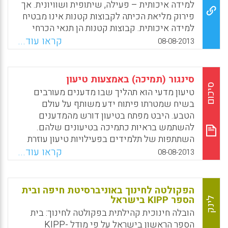
יסודיים.
למידה איכותית – פעילה, שיתופית ושוויונית. אך
פירוק מליאת הכיתה לקבוצות קטנות אינו מבטיח
Facebook
Email
WhatsApp
X
למידה איכותית. קבוצות קטנות הן תנאי הכרחי
ללמידה איכותית, אך לא תנאי מספיק. איכות
קראו עוד...
08-08-2013
הלמידה תלויה במה שקורה בקבוצה עצמה. מה
שקורה בקבוצה עצמה הוא דיבור; איכות הלמידה
הקבוצתית תלויה באיכות הדיבור שמתרחש בה.
סינגור (תמיכה) באמצעות טיעון
שיח קבוצתי איכותי אינו מתרחש מאליו; הוא
סיכום
טיעון מדעי הוא תהליך שבו מדענים מעורבים
דורש הרבה השקעה של המורה. תפקיד המורה
בשיח שמטרתו פיתוח ידע משותף על עולם
בהבניה של למידה בקבוצות קטנות תובעני אף
הטבע. היבט מפתח בטיעון דורש מהמדענים
יותר מתפקידו כמורה בכיתה גדולה ( מאיה
להשתמש בראיות כתמיכה בטיעונים שלהם.
בוזו־שוורץ ויפה בניה ) .
השתתפות של תלמידים בפעילויות טיעון עוזרת
להם לרכוש הבנה עמוקה של התכן המדעי, דבר
Facebook
Email
WhatsApp
X
קראו עוד...
08-08-2013
ששעורי מדעים מסורתיים אינם יכולים לספק.
סוג שעור זה כולל בכל שלב, חקר מבוסס על נסיון
ומקורות המפנים לתכנית הלימודים K-12. היעד
הפקולטה לחינוך באוניברסיטת חיפה ובית
והתכלית של שעור זה הם, שהתלמידים ילמדו על
הספר KIPP בישראל
לינק
מינים בטבע הנתונים בסכנת הכחדה באזור
הובלה חינוכית קהילתית בפקולטה לחינוך: בית
מגוריהם, לנתח ולפרש נתונים ניסיוניים, לבנות
הספר הראשון בישראל על פי מודל KIPP-