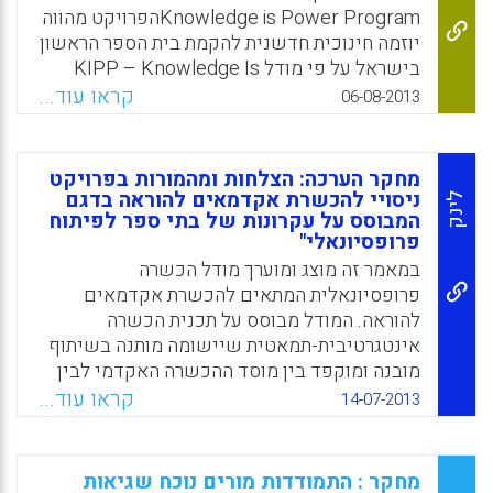
הסבר המנמק מדוע המינים שהם בחרו, הם
Knowledge is Power Programהפרויקט מהווה
החשובים ביותר לבריאות הכוללת של הסביבה
יוזמה חינוכית חדשנית להקמת בית הספר הראשון
האקולוגית ואז לתקשר עם עמיתים ולהעביר להם
בישראל על פי מודל KIPP – Knowledge Is
את הטיעונים שלהם ( Horton, Jessica, Golden,
Power Program, בשיתוף עם משרד החינוך
קראו עוד...
06-08-2013
Barry Parmly, Jilynn ).
ומרכז חינוך ליאו בק. התוכנית נועדה לתמוך
בתלמידים מרקע סוציו-אקונומי נמוך, ולסייע להם
Facebook
Email
WhatsApp
X
לפתח ידע וכישורים אשר יסייעו להם להצטיין
מחקר הערכה: הצלחות ומהמורות בפרויקט
בלימודי התיכון, באקדמיה ובעולם התחרותי של
ניסויי להכשרת אקדמאים להוראה בדגם
לינק
המאה ה-21. תכנית הפיילוט של KIPP ישראל
המבוסס על עקרונות של בתי ספר לפיתוח
פרופסיונאלי"
יצאה לדרך בקרית ביאליק ותתמקד בתלמידים
במאמר זה מוצג ומוערך מודל הכשרה
מאוכלוסיות מוחלשות, באזור חיפה. חוד החנית
פרופסיונאלית המתאים להכשרת אקדמאים
של תכנית חדשנית זו הוא תהליך בקרת האיכות
להוראה. המודל מבוסס על תכנית הכשרה
וההערכה המקצועית, אשר יתבצע בהובלת
אינטגרטיבית-תמאטית שיישומה מותנה בשיתוף
הפקולטה לחינוך באוניברסיטת חיפה.
מובנה ומוקפד בין מוסד ההכשרה האקדמי לבין
Facebook
Email
WhatsApp
X
מסגרות ההתנסות המעשית. המודל מוצג על רקע
קראו עוד...
14-07-2013
הביקורת הקיימת על המודלים המסורתיים
להכשרת מורים ועל רקע הטענה כי הכשרה
פרופסיונאלית צריכה להתמקד בחינוך ובאימון
מחקר : התמודדות מורים נוכח שגיאות