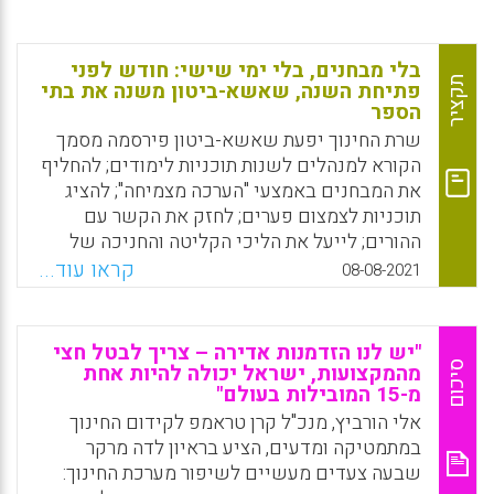
בלי מבחנים, בלי ימי שישי: חודש לפני
תקציר
פתיחת השנה, שאשא-ביטון משנה את בתי
הספר
שרת החינוך יפעת שאשא-ביטון פירסמה מסמך
הקורא למנהלים לשנות תוכניות לימודים; להחליף
את המבחנים באמצעי "הערכה מצמיחה"; להציג
תוכניות לצמצום פערים; לחזק את הקשר עם
ההורים; לייעל את הליכי הקליטה והחניכה של
המורים. כמו כן, המסמך מציג שינויים בתוכניות
קראו עוד...
08-08-2021
הלימודים כמו מעבר לתוכנית למידה סביב
רעיונות גדולים וחיבור בין תחומי דעת כדי לייצר
למידה רב תחומית.
"יש לנו הזדמנות אדירה – צריך לבטל חצי
סיכום
מהמקצועות, ישראל יכולה להיות אחת
Facebook
Email
WhatsApp
X
מ-15 המובילות בעולם"
אלי הורביץ, מנכ"ל קרן טראמפ לקידום החינוך
במתמטיקה ומדעים, הציע בראיון לדה מרקר
שבעה צעדים מעשיים לשיפור מערכת החינוך: