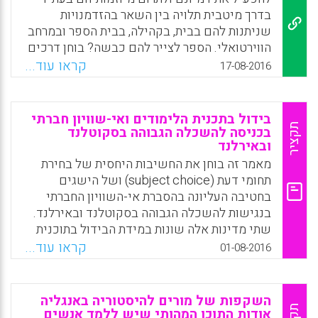
בדרך מיטבית תלויה בין השאר בהזדמנויות
שניתנות להם בבית, בקהילה, בבית הספר ובמרחב
הווירטואלי. הספר לצייר להם כבשה? בוחן דרכים
שונות אשר בהן עשויים הורים ומחנכים לסייע
קראו עוד...
17-08-2016
לבני הדור הצעיר לפתח יכולות אלה. בחלקו
הראשון הספר בוחן הגדרות שונות ודרכים
מקובלות לפענוח סוד היצירתיות. בשל הקשיים
בידול בתכנית הלימודים ואי-שוויון חברתי
המתגלים בהגדרות אלה נבחנת דרך חדשה לבחון
תקציר
בכניסה להשכלה הגבוהה בסקוטלנד
ובאירלנד
את הפוטנציאל היצירתי ולגלות דרכים למימושו.
דרך זו, המכונה "הנהרה דיאלקטית", מאפשרת
מאמר זה בוחן את החשיבות היחסית של בחירת
להבין ולפתח יצירתיות בבית הספר ומחוצה לו
תחומי דעת (subject choice) ושל הישגים
באופן כזה שמכין את התלמידים לעולם דיגיטלי
בחטיבה העליונה בהסברת אי-השוויון החברתי
שבו הם נדרשים להפגין מיומנויות חשיבה
בנגישות להשכלה הגבוהה בסקוטלנד ובאירלנד.
במקום לשנן עובדות. החלק השני של הספר מציע
שתי מדינות אלה שונות במידת הבידול בתוכנית
דוגמאות רבות לשילוב משימות יצירתיות בלימוד
לימודים (curriculum differentiation), בדרגת
קראו עוד...
01-08-2016
מדעים וטכנולוגיה, אמנויות, ספרות, היסטוריה,
הסטנדרטיזציה בבחינות בית-ספריות
מוזיקה ותחומים נוספים (גד אלכסנדר ויקיר
ובקריטריונים לכניסה להשכלה הגבוהה. בפרט,
שושני).
בסקוטלנד בחירת תחומי הדעת בחטיבה העליונה
השקפות של מורים להיסטוריה באנגליה
מבודלת יותר (הן במונחים של מספר הן בסוג
אודות התוכן המהותי שיש ללמד אנשים