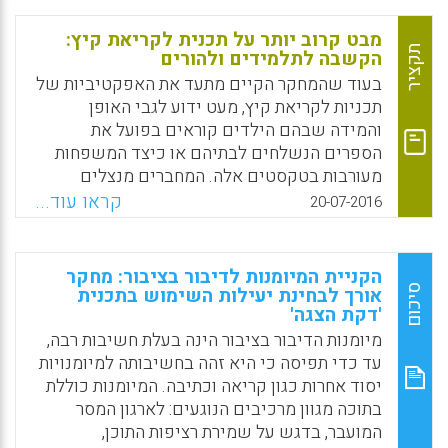
שבה חוקרים יכולים לקדם צדק חברתי בחינוך
הציבורי. עם זאת, שיתופים אלה דורשים
מבט קרוב יותר על תכנית לקריאת קיץ:
מיומנויות ואוריינטציות ייחודיות של חוקרים, אשר
תקציר
הקשבה לתלמידים ולהורים
מודלים מסורתיים של לימודי דוקטורט אינם
בעוד שהמחקר הקיים מתעד את האפקטיביות של
מתוכננים לפתח. בנוסף, תשומת לב פחותה בהרבה
תכניות לקריאת קיץ, מעט ידוע לגבי האופן
הוענקה לתהליך ההכשרה ולמתן כלים עבור
והמידה שבהם הילדים קוראים בפועל את
חוקרים מתחילים המעורבים בקהילה. מאמר זה
הספרים הנשלחים לבתיהם או כיצד המשפחות
מציג את הממצאים ממחקר עצמי של פרויקט
מעורבות בטקסטים אלה. המחברים מנצלים
מחקר אשר תוכנן לבנות בקרב תלמידי דוקטורט
הזדמנות זו כדי להעמיק ולחקור את שאירע כאשר
קראו עוד...
20-07-2016
את המיומנויות, את הנטיות, ואת המחויבויות של
ספרים נשלחו לבתיהן של משפחות בעלות הכנסה
למדנות המעורבת בקהילה (Warren, Mark R.;
נמוכה ומגוונות מבחינה תרבותית. בפרט, המחברת
Park, Soojin Oh; Tieken, Mara Casey, 2016).
ותלמידי התואר השלישי שלה עשו שימוש
הקניית המיומנות לדיבור בציבור: מחקר
בביקורי בית ובראיונות כדי להבין בצורה טובה
סיכום
אורך לבחינת יעילות השימוש בתכנית
Facebook
Email
WhatsApp
X
'דקת הצגה'
יותר כיצד תלמידים ובני משפחה היו מעורבים
בספרי קריאת הקיץ (Compton-Lilly, Catherine;
מיומנות הדיבור בציבור הינה בעלת חשיבות רבה,
Caloia, Rachel; Quast, Erin; McCann, Kelly,
עד כדי תפיסה כי היא זהה בחשיבותה למיומנויות
2016).
יסוד אחרות כגון קריאה וכתיבה. המיומנות כוללת
בתוכה מגוון מרכיבים הנוגעים: לארגון המסר
Facebook
Email
WhatsApp
X
המועבר, בדגש על שמירת רציפות התוכן,