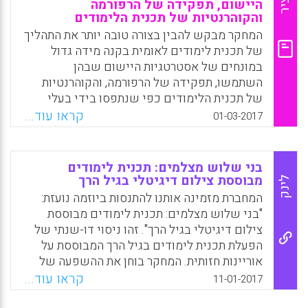
היישום, תפקידה של הרפורמה
לנוכח ויכוחים דומים המתנהלים בעולם. לעומת
והקוהרנטיות של תכנית הלימודים
הסוברים שיש לטשטש אותן בפתרונות מאולצים,
המחקר מבקש להבין בצורה טובה יותר את התהליך
מציע המחבר לרתום אותן לטיפוח תפיסת עבר
של תכנית לימודים לאומית בקנה מידה גדול
מרובת פרספקטיבות (אייל נווה).
במונחים של אסטרטגיות היישום שבהן
Facebook
Email
WhatsApp
X
השתמשו, תפקידה של הרפורמה, והקוהרנטיות
של תכנית הלימודים כפי שנתפסו בידי בעלי
העניין האחראים על הבניית תכנית הליבה
קראו עוד...
01-03-2017
הלאומית בפינלנד. גוף מחקרי גדול לגבי רפורמה
בית-ספרית מראה שגורם מכריע מרכזי עבור
האפקטיביות של רפורמה בתכנית הלימודים הוא
בני שלוש מצלמים: תכנית לימודים
הדרך שבה הרפורמה מייושמת. בהתאם לכך,
מבוססת צילום דיגיטלי בגיל הרך
לינק
יישום רפורמה בתכנית הלימודים גורר תמיד
המחברת מזמינה אותנו להתנסות ביוזמה נועזת:
תרגום של הרעיונות החדשים לפרקטיקות
"בני שלוש מצלמים: תכנית לימודים מבוססת
חינוכיות חדשות, הכרוך בתהליכי הענקת מובן
צילום דיגיטלי בגיל הרך". זהו ניסוי דו-שנתי של
מורכבים אצל המעורבים (Pietarinen, Janne;
הפעלת תכנית לימודים בגיל הרך המבוססת על
Pyhalto, Kirsi; Soini, Tiina, 2017).
אוריינות חזותית. המחקר בוחן את ההשפעה של
התכנית על הילדים ועל המבוגרים בסביבתם
קראו עוד...
Facebook
Email
WhatsApp
X
11-01-2017
וכיצד רוכשים הילדים באמצעות התכנית אוריינות