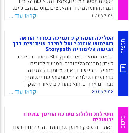
הקטנת מספר המורים, צמצום מקצועות הלימוד
וכמות החומר, מיקוד המאמצים בחטיבת הביניים,
הנגשת חומר למורים במקום ספרי לימוד, חיבור
קראו עוד...
07-06-2019
לימודי המתמטיקה לעולם, הקשבה למורים
בשטח ואי ויתור על מבחנים.
העלילה מתהדקת: תמיכה בפרחי הוראה
Facebook
Email
WhatsApp
X
תקציר
בשימוש אותנטי של למידה שיתופית דרך
הגישה הלימודית Storypath
המאמר מתאר כיצד Storypath, גישה נרטיבית
לארגון תכנית הלימודים, מסייעת למורים
מתחילים ביישום באופן מיומן של למידה
שיתופית ושילובה המשמעותי עם יישומים
נבחרים אחרים. הוא מתחיל בתיאור התפקיד
המרכזי של למידה שיתופית בתכנית לתואר שני
קראו עוד...
30-05-2018
בהוראה (Master in Teaching) באוניברסיטת
סיאטל (Seattle University), יחד עם האלמנטים
הבסיסיים לעבודה שיתופית. המאמר ממשיך
משילות חלולה: מערכת החינוך במזרח
בהסבר כיצד גישת ה- Storypath מתקינה
סיכום
ירושלים
פיגומים ליכולת של פרחי ההוראה לסייע בהצלחה
מאמר זה עוסק באופן שבו המדינה מתמודדת עם
ללמידה השיתופית, ואז מספק דוגמא ספציפית