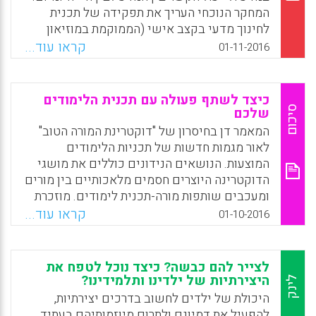
הערבי-הפלסטיני (ח'אלד עראר ופאדיה
עשויה לשמש כלי חסכוני להנעת רפורמה חינוכית
המחקר הנוכחי העריך את תפקידה של תכנית
אבראהים).
(Sui Chu Ho, Esther, 2016).
לחינוך מדעי בקצב אישי (הממוקמת במוזיאון
למדעי הרפואה) בהגברת ידע תוכן הקשור לתכנית,
קראו עוד...
01-11-2016
Facebook
Email
WhatsApp
X
Facebook
Email
WhatsApp
X
מסוגלות עצמית, הערכה ושאיפות של תלמידים.
המחקר חקר גם באם הישגים בהיזכרות בידע תוכן
והנעה (הרלוונטיים לביולוגיה, לאנטומיה
כיצד לשתף פעולה עם תכנית הלימודים
ולבריאות) מקושרים לשיפורים מדווחים באמונות
סיכום
שלכם
לגבי אורח חיים והתנהגויות הקשורים לבריאות
המאמר דן בחיסרון של "דוקטרינת המורה הטוב"
הרלוונטיים לחיי היומיום (Martin, Andrew J.;
לאור מגמות חדשות של תכניות הלימודים
Durksen, Tracy L.; Williamson, Derek; Kiss,
המוצעות. הנושאים הנידונים כוללים את מושגי
Julia; Ginns, Paul, 2016).
הדוקטרינה היוצרים חסמים מלאכותיים בין מורים
ומעכבים שותפות מורה-תכנית לימודים. מוזכרת
Facebook
Email
WhatsApp
X
גם החשיבות של זיהוי היכולות המובחנות של
קראו עוד...
01-10-2016
המורה ושל תכנית הלימודים לתמיכה בלמידת
התלמיד ואסטרטגיות שיסייעו למורים לשתף
פעולה עם מפתחי תכניות לימודים (Remillard,
לצייר להם כבשה? כיצד נוכל לטפח את
Janine T. , 2016).
היצירתיות של ילדינו ותלמידינו?
לינק
היכולת של ילדים לחשוב בדרכים יצירתיות,
Facebook
Email
WhatsApp
X
להפעיל את דמיונם ולתרום מיוזמותיהם בעתיד