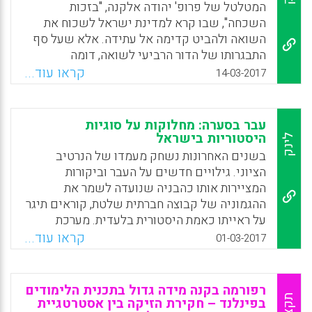
המטלטל של פרופ' יהודה אלקנה, "בזכות
השכחה", שבו קרא למדינת ישראל לשכוח את
השואה ולהביט קדימה אל עתידה. אלא שעל סף
התבגרותו של הדור הרביעי לשואה, דומה
שישראל מעדיפה להישמע לציוויו של המשורר
קראו עוד...
14-03-2017
אברהם שלונסקי, "דבר לא לשכוח – עד דור
עשירי", מבלי להשתהות לרגע ולשאול: מה כבר
שכחנו ועלינו לזכור, ומהו הדבר שעל הדור הבא
עבר בסערה: מחלוקות על סוגיות
ללמוד כדי לא לשכוח? ספר זה עוסק בהוראת
היסטוריות בישראל
לינק
השואה כנושא מרכזי בהוויה הישראלית ומציע
בשנים האחרונות נשחק מעמדו של הנרטיב
כיוונים חינוכיים חדשים ומקוריים בתחום.
הציוני. גילויים חדשים על העבר וביקורות
ביסודו קריאה אמיצה לחלץ את נושא השואה
המציירות אותו כהבניה שנועדה לשמר את
מרחבת הטקס בחצר בית הספר או באתר ההנצחה
ההגמוניה של קבוצה חברתית שלטת, קוראים תיגר
ולהפוך אותו נושא לדיונים ביקורתיים, ערניים
על ראייתו כאמת היסטורית בלעדית. מערכת
ואמיצים בכיתה. כותבי הספר רואים בהוראת
החינוך אינה יכולה עוד להתעלם מהשיח הגועש
קראו עוד...
01-03-2017
השואה דרך ואמצעי לקידום סובלנות, לצמצום
בשאלת הנרטיב ונאלצת להתמודד עם התקפות
גזענות ולאהבת אדם (שרון גבע).
כלפיו הן מצד חוגים אקדמיים המתויגים
"פוסט־ציוניים" והן מצד הממסד הפוליטי. ספר זה
Facebook
Email
WhatsApp
X
רפורמה בקנה מידה גדול בתכנית הלימודים
דן במחלוקות על העבר בישראל ואף בוחן אותן
תקציר
בפינלנד – חקירת הזיקה בין אסטרטגיית