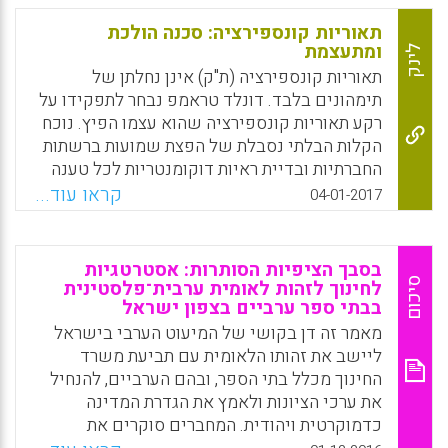
חזותית. במסגרת התכנית כל הנושאים נלמדים
בגן באמצעות עבודת צילום בפועל של הילדים
תאוריות קונספירציה: סכנה הולכת
במצלמות דיגיטליות ובאמצעות צפייה בתצלומים
ומתעצמת
לינק
ממקורות שונים. ממצאי הניסוי מצביעים על
תאוריות קונספירציה (ת"ק) אינן נחלתן של
מרכזיותו של התיווך החינוכי, ומבין המיומנויות
תימהונים בלבד. דונלד טראמפ נבחר לתפקידו על
של האוריינות החזותית שנרכשו ניתן להדגיש את
רקע תאוריות קונספירציה שהוא עצמו הפיץ. נוכח
המודעות והרגישות החזותית, יצירתיות וחשיבה
הקלות הבלתי נסבלת של הפצת שמועות ברשתות
סמלית. היוזמה הופעלה לגילאי שלוש-ארבע בעיר
החברתיות ובדיית ראיות דוקומנטריות לכל טענה
קטנה בפריפריה בצפון הארץ (אריאל פרידמן).
— האם עלינו להיאבק בתופעה זו כמו
קראו עוד...
04-01-2017
שעושהמערכת החינוך בצרפת? (נתן אודנהיימר).
Facebook
Email
WhatsApp
X
Facebook
Email
WhatsApp
X
בסבך הציפיות הסותרות: אסטרטגיות
סיכום
לחינוך לזהות לאומית ערבית־פלסטינית
בבתי ספר ערביים בצפון ישראל
מאמר זה דן בקושי של המיעוט הערבי בישראל
ליישב את זהותו הלאומית עם תביעת משרד
החינוך מכלל בתי הספר, ובהם הערביים, להנחיל
את ערכי הציונות ולאמץ את הגדרת המדינה
כדמוקרטית ויהודית. המחברים סוקרים את