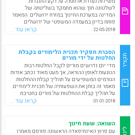
משילות נעדרת או חסרה על רקע התנגדות
שהתמקדה בקיימות הסביבתית(Laurie Stevahn
לשלטונה תוך שהוא מתמקד בשליטתה של
& Margit E. McGuire , 2017).
המדינה במערכת החינוך במזרח ירושלים. המאמר
פותח בדיון במעמדה המשפטי של ירושלים
Facebook
Email
WhatsApp
X
במשפט הישראלי ובמשפט הבין-לאומי והוא
קראו עוד...
22-05-2018
מתאר את חסר הלגיטימיות השלטונית של ישראל
בקרב תושבי מזרח ירושלים. בתחום החינוך, חסר
הלגיטימיות מתבטא בהתנגדות לאמץ את תוכנית
הסברת תפקיד תכנית הלימודים בקבלת
הלימודים הישראלית ולהפעיל בתי ספר פרטיים.
תקציר
החלטות על ידי מורים
במאמר מתוארים שני סוגי תגובות להתנגדות זו:
מדי יום נדרשים מורים לקבל החלטות רבות
השלמה ובצדה התנערות מאחריות; תמרוץ כלכלי
הנוגעות לאופן ההוראה, אך מעט מאוד נכתב אודות
לנוכח מצבי מצוקה שונים של האוכלוסייה
הגורמים המשפיעים על תהליך קבלת ההחלטות.
ששורשיה אינם קשורים למערכת החינוך באופן
מאמר זה בוחן את השפעותיה של תכנית לימודים
ישיר.
על תהליך קבלת ההחלטות של מורים בחטיבת
ביניים, במסגרת חינוך מיוחד. מן המחקר עלה
קראו עוד...
Facebook
Email
WhatsApp
X
01-01-2018
שהשימוש בתכנית לימודים מובנית סייע רבות
למורים לקבל החלטות ובכך הקל על עבודתם.
השואה: שעת חינוך
Facebook
Email
WhatsApp
X
לינק
עם פרוץ האינתיפאדה הראשונה פורסם מאמרו