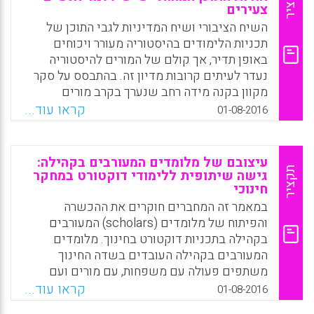
תקציר
Facebook
Email
WhatsApp
X
צעירים
תחומי הדעת הנבחרים) והקצאת המקומות
בהשכלה הגבוהה מתוקננת (standardized) פחות
השיח הציבורי ושיח המדיניות לגבי התוכן של
ותלויה יותר בתחומי הדעת שנלמדו בבית הספר
תכניות הלימודים בהיסטוריה מעורר ויכוחים
מאשר באירלנד (Iannelli, Cristina; Smyth,
באופן תדיר, אך קולם של המורים להיסטוריה
Emer; Klein, Markus, 2016).
נעדר לעיתים קרובות מדיון זה. בהתבסס על סקר
מקוון בקנה מידה רחב שנערך בקרב מורים
Facebook
Email
WhatsApp
X
להיסטוריה באנגליה, מאמר זה חוקר את
קראו עוד...
01-08-2016
תגובותיהם לרפורמות גדולות בתכנית הלימודים
שהוצעו על ידי הממשלה בפברואר 2013. בפרט,
המאמר בוחן את תגובות המורים לתכניות
עיצובם של מלומדים המעורבים בקהילה:
הממשלה לקבוע רשימת נושאים, אירועים
תקציר
גישה שיתופית ללימודי דוקטורט במחקר
חינוכי
ואישים שילמדו בסדר כרונולוגי אשר כל
התלמידים יחויבו ללמוד עליהם (Harris, Richard;
במאמר זה המחברים חוקרים את ההכשרה
Burn, Katharine, 2016).
והפיתוח של מלומדים (scholars) המעורבים
בקהילה בתכניות דוקטורט בחינוך. מלומדים
Facebook
Email
WhatsApp
X
המעורבים בקהילה העובדים בשדה החינוך
משתפים פעולה עם משפחות, עם מורים ועם
קהילות כדי לתמוך במאמציהם בהתייחסות
קראו עוד...
01-08-2016
לאי-שוויון חינוכי, ובתוך כך מציינים דרך חשובה