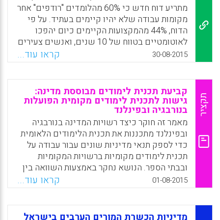
מתריע דוח חדש כי 60% מהלומדים "רודפים" אחר
מקומות עבודה שלא יהיו קיימים בעתיד. על פי
הדוח, 44% מהמקצועות הקיימים כיום יהפכו
לאוטומטיים בטווח של 10 שנים, ואנשים צעירים
צפויים להחליף 17 מקומות עבודה לאורך החיים
קראו עוד...
30-08-2015
שלהם (אתר חברת מתודיקה).
Facebook
Email
WhatsApp
X
קביעת תכנית לימודים מבוססת מדינה:
תקציר
גישות לתכנית לימודים מקומית הפועלות
בנורבגיה ובפינלנד
מאמר זה חוקר כיצד רשויות המדינה בנורבגיה
ובפינלנד מתכננות את תכנית הלימודים הלאומית
כדי לספק תנאי מדיניות שונים עבור עבודה על
תכנית לימודים מקומיות ברשויות המקומיות
ובבתי הספר. הנושא נחקר באמצעות השוואה בין
האופן שבו הרשויות הלאומיות בנורבגיה ובפינלנד
קראו עוד...
01-08-2015
יוצרות מרחב עבור תכנית לימודים מקומית
(Molstad, Christina Elde, 2015).
מדיניות הכשרת המורים הערבים בישראל