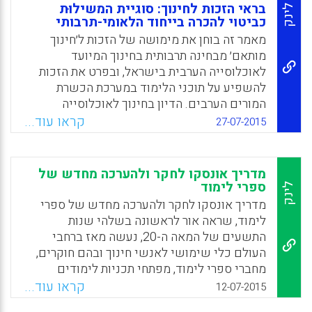
Facebook
Email
WhatsApp
X
בראי הזכות לחינוך: סוגיית המשילוּת
לינק
כביטוי להכרה בייחוד הלאומי-תרבותי
מאמר זה בוחן את מימושה של הזכות ל׳חינוך
מותאם׳ מבחינה תרבותית בחינוך המיועד
לאוכלוסייה הערבית בישראל, ובפרט את הזכות
להשפיע על תוכני הלימוד במערכת הכשרת
המורים הערבים. הדיון בחינוך לאוכלוסייה
הערבית מתרחב במאמר מהמערכת הפורמלית
קראו עוד...
27-07-2015
למערכת הכשרת המורים הערבים, תוך התמקדות
בשיח המשפטי. הדיון בזכות להשפיע על תוכני
החינוך הוא, לטענתנו, דיון עקרוני בזכות לתרבות
מדריך אונסקו לחקר ולהערכה מחדש של
ובמידת החופש התרבותי שקבוצת המיעוט נהנית
ספרי לימוד
לינק
ממנו בבחירת הזהויות שלה ובקביעת הערכים
מדריך אונסקו לחקר ולהערכה מחדש של ספרי
שעל פיהם היא רוצה לחיות ולחנך את הדורות
לימוד, שראה אור לראשונה בשלהי שנות
הבאים (אימן אגבאריה, יוסף גבארין).
התשעים של המאה ה-20, נעשה מאז ברחבי
העולם כלי שימושי לאנשי חינוך ובהם חוקרים,
Facebook
Email
WhatsApp
X
מחברי ספרי לימוד, מפתחי תכניות לימודים
ומורים העוסקים בניתוח טקסטים חינוכיים ברמה
קראו עוד...
12-07-2015
הארצית והבין-לאומית, בהשוואתם ובפיתוחם.