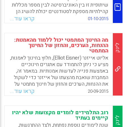
במיומנויות הדרושות לאינטראקציה מוצלחת
שיתופית זו בין האוניברסיטה לבין מספר מכללות
(Lavrenteva, Evgenia; Orland-Barak, Lily,
קהילתיות מספקת לסטודנטים יכולת להשיג הן
2015).
תואר ראשון (משך לימודים מעל לשנתיים) והן
קראו עוד...
01-10-2015
לימודי תעודה (במשך שנתיים) בעודם נשארים
Facebook
Email
WhatsApp
X
במכללה הקהילתית שלהם. מאמר זה מסביר את
הפיתוח ואת היישום של התכנית הייחודית הזו
מה החינוך המתמטי יכול ללמוד מהאמנות:
המבוססת על קהילת למידה (Garber, Darrell H.;
ההנחות, הערכים, והחזון של החינוך
לינק
המתמטי
Kolodziej, Nancy, 2015).
אליוט אייזנר (Elliot Eisner), חלוץ בחינוך לאמנות,
Facebook
Email
WhatsApp
X
מציע כי ניתן להתמודד עם אתגרים חינוכיים
באמצעות פנייה לעדשות אמנותיות. במאמר זה,
המחברת שואבת מהצעתו של אייזנר כדי לשקול
את ההנחות, הערכים והחזון של חינוך מתמטי על
ידי פיתוח תיאוריה של תכנית הלימודים
קראו עוד...
20-09-2015
במתמטיקה כצורה של אמנות (Dietiker, Leslie,
2015).
רוב התלמידים לומדים מקצועות שלא יהיו
Facebook
Email
WhatsApp
X
קיימים בעתיד
לינק
שנת לימודים נוספת נפתחת, ולצד ההתרגשות,