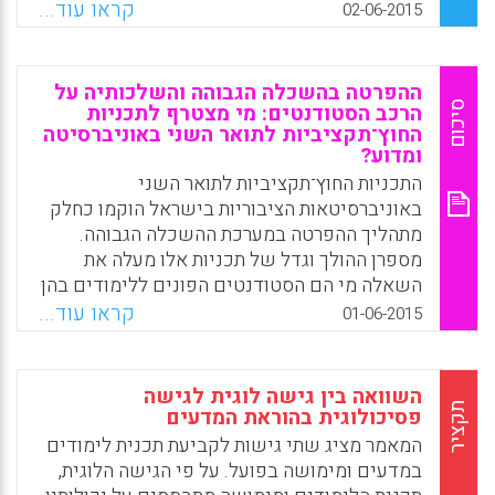
תכנייה (Playbill), החל בפרולוג, בהמשך שלוש
קראו עוד...
02-06-2015
מערכות והפסקה, ומסכמים באפילוג. מטרתם
הייתה להתאים טוב יותר את פרקטיקות ההערכה
שלהם לאמונות ולערכים שלהם לגבי הוראה
ההפרטה בהשכלה הגבוהה והשלכותיה על
ולמידה (Cydis, Susan; Galantino, Mary Lou;
סיכום
הרכב הסטודנטים: מי מצטרף לתכניות
Hood, Cara; Padded, Mary; Richard, Marc,
החוץ־תקציביות לתואר השני באוניברסיטה
ומדוע?
2015).
התכניות החוץ־תקציביות לתואר השני
Facebook
Email
WhatsApp
X
באוניברסיטאות הציבוריות בישראל הוקמו כחלק
מתהליך ההפרטה במערכת ההשכלה הגבוהה.
מספרן ההולך וגדל של תכניות אלו מעלה את
השאלה מי הם הסטודנטים הפונים ללימודים בהן
ומדוע הם עושים זאת. מחקר זה מבקש לענות על
קראו עוד...
01-06-2015
השאלה, והוא מתבסס על שאלון שהועבר בשנת
הלימודים תשס"ז ל־432 סטודנטים בשבע תכניות
חוץ־תקציביות ובשבע תכניות פנים־תקציביות
השוואה בין גישה לוגית לגישה
המקבילות להן באוניברסיטת תל אביב. המחקר
תקציר
פסיכולוגית בהוראת המדעים
משווה בין שני סוגי התכניות מבחינת מאפייני
המאמר מציג שתי גישות לקביעת תכנית לימודים
הסטודנטים, מניעיהם ללימודי התואר השני
במדעים ומימושה בפועל. על פי הגישה הלוגית,
ועמדותיהם כלפי האוניברסיטה (אברהם יוגב,