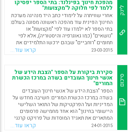
מהפכת חינוך בפינלנד: בתי הספר יפסיקו
הבנת הפדגוגיה ותכנית הלימודים המקושרות
ללמד לפי חלוקה ל"מקצועות"
לינק
לילדים בגילאי ינקות ועד שלוש שנים. מאמר זה
אחרי שוויתרה על לימודי כתב היד מנהיגה מערכת
מדווח על הממצאים מהפרויקט על הפרספקטיבות
החינוך הפינית עוד מהפכה ראשונה מסוגה בעולם:
של סטודנטים להוראה לגבי שילוב של למידה
בתי הספר לא ילמדו עוד לפי "מקצועות" או
מקוונת תוך התמקדות בילדים צעירים מאוד
"נושאים" (כמו גאוגרפיה והיסטוריה), אלא לפי
(Garvis, Susanne; Lemon, Narelle, 2015).
תחומים "רוחביים" שבהם ירכשו התלמידים את
שלל הכישורים הדרושים להם לעולם
קראו עוד...
Facebook
Email
WhatsApp
X
23-03-2015
העבודה.הרפורמה באה על רקע השינוי שהביאו
איתן המודרניזציה, התעשייה והטכנולוגיה לעולם
העבודה לעומת זה שהיה קיים לפני כמאה שנה
סקירת ביקורת על הספר "הצבת הידע של
למשל. התקווה היא לאפשר לתלמידים לפתח כבר
סיכום
אנשי חינוך העובדים בשדה במרכז הכשרת
המורים"
בשנות התיכון את כישוריהם המקצועיים
והאינטלקטואליים בהתאם לנטיותיהם.
הספר "הצבת הידע של אנשי חינוך העובדים
בשדה במרכז הכשרת המורים: חשיבה מחדש על
Facebook
Email
WhatsApp
X
המדיניות ועל הפרקטיקות של התואר השלישי
היישומי בחינוך" הוא אחד מחמישה פרסומים
המתארים את תאגיד המוסדות של פרויקט קרנגי
(The Carnegie Project on the Education
קראו עוד...
24-01-2015
Doctorate – CPED) ואת מאמציו להגדיר מחדש