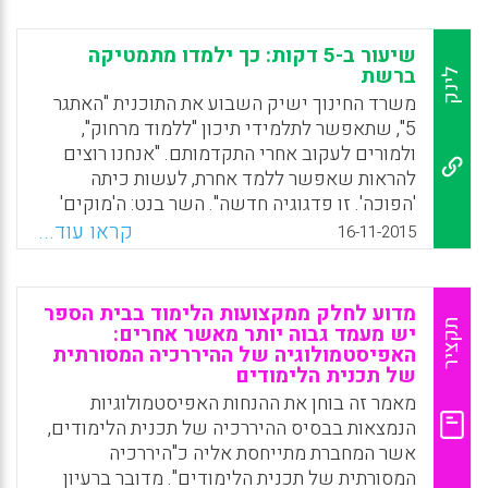
שיעור ב-5 דקות: כך ילמדו מתמטיקה
ברשת
לינק
משרד החינוך ישיק השבוע את התוכנית "האתגר
5", שתאפשר לתלמידי תיכון "ללמוד מרחוק",
ולמורים לעקוב אחרי התקדמותם. "אנחנו רוצים
להראות שאפשר ללמד אחרת, לעשות כיתה
'הפוכה'. זו פדגוגיה חדשה". השר בנט: ה'מוקים'
מאפשרים לכל ילד ללמוד מתמטיקה דרך
קראו עוד...
16-11-2015
המחשב (שחר חי).
Facebook
Email
WhatsApp
X
מדוע לחלק ממקצועות הלימוד בבית הספר
תקציר
יש מעמד גבוה יותר מאשר אחרים:
האפיסטמולוגיה של ההיררכיה המסורתית
של תכנית הלימודים
מאמר זה בוחן את ההנחות האפיסטמולוגיות
הנמצאות בבסיס ההיררכיה של תכנית הלימודים,
אשר המחברת מתייחסת אליה כ"היררכיה
המסורתית של תכנית הלימודים". מדובר ברעיון