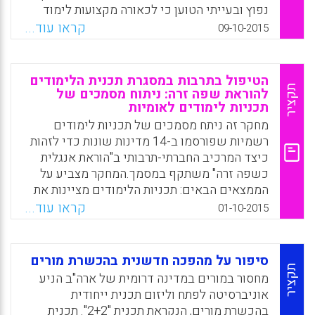
נפוץ ובעייתי הטוען כי לכאורה מקצועות לימוד
מופשטים, כמו מתמטיקה ופיזיקה, מוערכים יותר
קראו עוד...
09-10-2015
מאשר מקצועות המקושרים להתנסות קונקרטית,
לתכליתיות ולגוף, כמו חינוך גופני ותחומי לימוד
מקצועיים (Bleazby, Jennifer, 2015).
הטיפול בתרבות במסגרת תכנית הלימודים
תקציר
להוראת שפה זרה: ניתוח מסמכים של
Facebook
Email
WhatsApp
X
תכניות לימודים לאומיות
מחקר זה ניתח מסמכים של תכניות לימודים
רשמיות שפורסמו ב-14 מדינות שונות כדי לזהות
כיצד המרכיב החברתי-תרבותי ב"הוראת אנגלית
כשפה זרה" משתקף במסמך.המחקר מצביע על
הממצאים הבאים: תכניות הלימודים מציינות את
החשיבות של התרבות בלמידת השפה ומקדמות
קראו עוד...
01-10-2015
השקפה אינטגרטיבית של הוראת תרבות ושפה,
היעדים התרבותיים מתמקדים בהערכת המגוון
התרבותי , העלאת המודעות התרבותית וחיזוק
סיפור על מהפכה חדשנית בהכשרת מורים
הזהות התרבותית החיובית של התלמידים;
תקציר
מחסור במורים במדינה דרומית של ארה"ב הניע
המסמכים של תכנית הלימודים מתמקדים בידע
אוניברסיטה לפתח וליזום תכנית ייחודית
התרבותי ובעמדות כלפי תרבויות זרות, יותר מאשר
בהכשרת מורים, הנקראת תכנית "2+2". תכנית