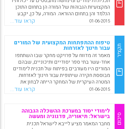
תכנית הלימודים ומימושה מתבססים על יכולותיו
עדית ליבנה, עודד מקדוסי).
המקצועיות הגבוהות של המורה הן בתחום התוכן
הנלמד והן בתחום ההוראה. המורה, על כן, יקבע
Facebook
Email
WhatsApp
X
את: יעדי הלימוד, שיטות ההוראה והפעלת
קראו עוד...
01-06-2015
התלמידים ואת דרכי המדידה והבחינה של
ההתקדמות. על פי הגישה הפסיכולוגית, המורה
יוצר מעורבות מקסימלית של התלמיד, בקביעת
טיפוח ההתפתחות המקצועית של המורים
תכנית הלימודים כשתפקידו של המורה להנחות,
תקציר
עבור חינוך לאזרחות
לעודד ולדחוף את התלמיד להתקדמות והישגים.
מאמר זה מדווח על פרויקט מחקר שבו השתתפו
בגישה זו הלימוד מתבצע על ידי בחירת פרויקטים
אחד-עשר בתי ספר יסודיים ותיכוניים, שבהם
המבוצעים בצוותים על ידי התלמידים. הצוות
המורים היו מעורבים בפיתוח של תכנית לימודים
בתהליך של דיון קובע את יעדיו של הפרוייקט,
מבוססת חקירה שיתופית עבור חינוך לאזרחות.
כשהמורה מסייע להם להשלים ולעמוד במשימות
המטרה העיקרית של המחקר הייתה לבחון את
שהציבו לעצמם (Marlow Ediger).
ההבנה של המורים לגבי חינוך לאזרחות, את מה
קראו עוד...
01-06-2015
שהמורים מחשיבים כהתמקצעות הנדרשת עבור
Facebook
Email
WhatsApp
X
חינוך לאזרחות וכיצד ניתן לעודד התמקצעות זו.
התוצאות מראות כי קיימת עלייה במודעות של
לימודי יסוד במערכת ההשכלה הגבוהה
המורים לגבי חינוך לאזרחות ואת הנוכחות
סיכום
בישראל: תיאוריה, פדגוגיה ומעשה
המרומזת שלו בפרקטיקות שלהם (Willemse, T.
מחבר המאמר מציע לייבא לישראל תכנית
Martijn; ten Dam, Geert; Geijsel, Femke; van