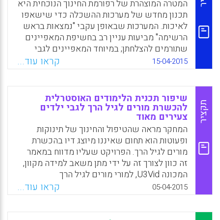
ויסודית יותר מאשר למידת תכני תחומי הדעת
Facebook
Email
WhatsApp
X
המטרה המוצהרת של רפורמת החינוך הנוכחית היא
עצמם בלבד" (יורם אורעד).
תכנון מחדש של מערכות ההשכלה כדי שישאפו
לאיכות. המערכות שבאופן עקבי "נמצאות בראש
Facebook
Email
WhatsApp
X
הרשימה" מביעות עניין רב בחשיפת המאפיינים
שתורמים להצלחתן; במיוחד המאפיינים לגבי
ההכנה של המורים לעתיד. המחקר לגבי
קראו עוד...
15-04-2015
התהליכים להבטחת האיכות של הכשרת המורים
החל לספק ראיות לכך שהמאפיינים המשותפים
שאותם חלקו המערכות המוצלחות כוללים תכנון
שיפור תכנית הלימודים האוסטרלית
של התכניות להכשרת מורים סביב קריטריונים
תקציר
להכשרת מורים לגיל הרך לגבי ילדים
צעירים מאוד
שנקבעו על ידי הדרישות להסמכה, בחלקם משום
שהם מכוונים לסייע לעיצוב הגישה והכוונות של
המחקר מראה שהטיפול והחינוך של תינוקות
התכניות, מערך תכנית הלימודים והתוצאות (Tatto,
ופעוטות הוא תחום שאיננו מיוצג דיו בהכשרת
Maria Teresa, 2015).
מורים לגיל הרך. הפרויקט שעליו מדווח במאמר
זה כוון לצורך זה על ידי מתן משאב למידה מקוון,
Facebook
Email
WhatsApp
X
המכונה U3Vid, למורי מורים לגיל הרך
ולסטודנטים להוראה לצורך השגת ידע והתנסות
קראו עוד...
05-04-2015
בחינוך ובטיפול בילדים צעירים מאוד. באופן
כללי, האתר U3Vid מוכח כמשאב מקוון אפקטיבי
עבור הכשרת המורים האוסטרלית לגיל הרך לצורך