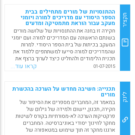
המדריך מציע קווים מנחים לחקר ספרי לימוד,
לסדנאות ולפרויקטים בין-מדינתיים שמטרתם
ההתנסויות של מורים מתחילים בבית
להנחיל לתלמידים תפיסת עולם שוחרת שלום
תקציר
הספר היסודי עם מדריכים למורה ויומני
מעקב עבור הוראת מתמטיקה ומדעים
ולמנוע את הטמעתם של סטראוטיפים, הטיות
ועיוותים ביחס לאחר. המדריך מבוסס על גישות
חקירה זו בחנה את ההתנסויות של שלושה מורים
ביקורתיות לחקר ספרי לימוד שפותחו לאחר שתי
בשנתם הראשונה עם המדריכים למורה ועם יומני
מלחמות העולם וסכסוכים אזוריים אחרים (פאלק
המעקב בכיתות של בית הספר היסודי. למרות
פינגל).
שהמדריכים למורה סייעו למשתתפים ללמוד את
תכנית הלימודים ולהחליט כיצד לערוך ברצף את
Facebook
Email
WhatsApp
X
התוכן, המדיניות הנוקשה של הקמפוס שדרשה
קראו עוד...
01-07-2015
מהמשתתפים לעקוב אחר יומני המעקב הובילה
לדילמות מקצועיות לא נוחות ולהתנגדות מצד
המורים (Bauml, Michelle, 2015).
תכנייה: חשיבה מחדש על הערכה בהכשרת
מורים
לינק
Facebook
Email
WhatsApp
X
במאמר זה, המחברים מספרים את הסיפור של
חקירה, תכנון, יישום ולמידה של גילום של
פרקטיקות הערכה לא-מסורתיות בקורס לשיטות
מחקר לחינוך יסודי באוניברסיטה. המחברים
ארגנו מחקר זה תוך שימוש במטאפורה של