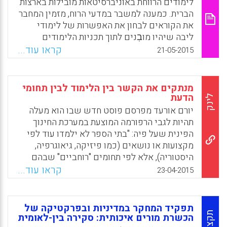
לימודים הרווחת באוניברסיטאות מובילות בארצות
Wessum, Loes; Volman, Monique, 2015).
הברית. כמענה למשבר במדעי הרוח, מזמין המחבר
את הקוראים לבחון את האפשרות של לימודי
Facebook
Email
WhatsApp
X
ליבה שיהיו מובֽנים לתוך תכניות הלימודים
במערכת ההשכלה הגבוהה. המענה שמציע המחבר
קראו עוד...
21-05-2015
מושתת על תכניות שקיימות באוניברסיטאות ייל
וקולומביה והמתמקדות ב"ספרי מופת" (Great
Books). התכניות מפגישות סטודנטים באופןישיר
מנתקים את הקשר בין הלימוד לבין תחומי
עם טקסטים קלאסיים, העוסקים בין היתר
הדעת
לינק
ב"דילמות הגדולות" של הקיום האנושי
יורם אורעד מפרסם פוסט חדש שבו הוא מעלה
והמאפשרים גיבוש זהות ופיתוח אנושיות. המחבר
תהיות לגבי הרפורמה המוצעת במערכת החינוך
דן בהיבטים של תוכן ופדגוגיה ומציע שתי
הפינית שעל פיה: "בתי הספר לא ילמדו עוד לפי
אפשרויות ליישום הגישה במערכת ההשכלה
מקצועות או נושאים (כמו פיזיקה, גיאוגרפיה,
הגבוהה בישראל. הוא מסכם בקָבעו שמודל זה
היסטוריה), אלא לפי תחומים "רוחביים" שבהם
מתאים במיוחד לחברה הישראלית, שכן הוא
ירכשו התלמידים את הכישורים הדרושים להם
קראו עוד...
23-04-2015
"מעודד מפגש בלתי אמצעי עם הטקסטים
לעולם העבודה…הלימוד בדרך זו הוא ללא ספק
התרבותיים המכוננים ומבוסס על דיון ביקורתי,
מרענן ומושך אך קשה להתעלם מאלמנט מטריד
שבו בוחן הסטודנט את עצמו ואת החברה שבה
– נטישת הלמידה על פי תחומי הדעת, למידה
תפקיד המחקר במדיניות ובפרקטיקה של
הוא חי למול מורשת העבר" (עידו חברוני).
שמשמעותה הבנת תחומי הדעת ברמה כללית
תקציר
הכשרת מורים איכותית: סקירה בין-לאומית