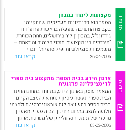
ברגע שהתבנית של המקצוע מוטלת על התכנים
השונים היא מעוותת אותם . יש להבין שהמקצוע
מקצועות לימוד במבחן
הומצא במאה התשע עשרה . מדוע בעצם
רפרנס
הספר הוא פרי דיונים מעמיקים שהתקיימו
אי-אפשר לאמץ, בהתאמות מסוימות , את
בקבוצת החשיבה שפעלה בראשות פרופ' דוד
המאפיינים המרכזיים של ארגון הידע באמנויות
גורדון ז"ל, במכון ון-ליר בירושלים, תחת הכותרת
לתחומים העיוניים? מדוע אי-אפשר ליצור ביצוע
"היררכיה בין מקצועות: תוכני הלימוד והוראתם –
לימודי מרכזי, אישי או צוותי, שהלומדים יבחרו בו
משמעויות סוציולוגיות ופילוסופיות". חברי
ואשר יכלול חלק כתוב והצגה בעל פה ויחליף את
הקבוצה בחנו מחדש את הנחות היסוד המעצבות
קראו עוד...
26-04-2006
בחינת הבגרות המשמימה? אמנון כרמון חושב
את הגישה לתכני הלימוד בישראל. המאמרים
שהאמנויות מספקות לנו דגם מצוין למסגרת
מציעים חלופות אפשרויות לתפיסה הדומיננטית:
חדשה לארגון ידע , ועליה להחליף את המקצוע
יצירת דיסציפלינה פדגוגית; התמודדות התלמידים
ארגון הידע בבית הספר: ממקצוע בית ספרי
במסגרת הדומיננטית בבית הספר. המסגרת
עם דילמות חברתיות ותרבותיות; התמודדות עם
סיכום
לדיסציפלינה פדגוגית
המוצעת , לה קורא אמנון כרמון תחום משמעות ,
שאלות של זהות קהילתית; לימוד המבוסס על
המאמר עוסק בארגון הידע, במיוחד בתחום החינוך
תכיל בתוכה את מאפייני היסוד שתוארו כאן, יחד
טקסטים ופענוחם.
הבית ספרי. נעשה ניסיון לנתח את המצב הקיים
עם הבחירה הכפולה של הלומד והדגש על הממד
בבית הספר בהשוואה לזה שבאוניברסיטה ולהציע
X
WhatsApp
Email
Facebook
הרגשי שמאפיינים את האמנויות.
חלופה למצב בתחום החינוך הבית ספרי. מאפיין
Facebook
Email
WhatsApp
X
מרכזי של זממנו הוא עלייתן של מערכות ארגון
ידע חדשות ורבות עוצמה שאליהן חשופה כלל
קראו עוד...
03-03-2006