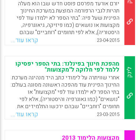
Facebook
Email
WhatsApp
X
יורם אורעד מפרסם פוסט חדש שבו הוא מעלה
תהיות לגבי הרפורמה המוצעת במערכת החינוך
הפינית שעל פיה: "בתי הספר לא ילמדו עוד לפי
מקצועות או נושאים (כמו פיזיקה, גיאוגרפיה,
היסטוריה), אלא לפי תחומים "רוחביים" שבהם
ירכשו התלמידים את הכישורים הדרושים להם
קראו עוד...
23-04-2015
לעולם העבודה…הלימוד בדרך זו הוא ללא ספק
מרענן ומושך אך קשה להתעלם מאלמנט מטריד
– נטישת הלמידה על פי תחומי הדעת, למידה
מהפכת חינוך בפינלנד: בתי הספר יפסיקו
שמשמעותה הבנת תחומי הדעת ברמה כללית
ללמד לפי חלוקה ל"מקצועות"
לינק
ויסודית יותר מאשר למידת תכני תחומי הדעת
אחרי שוויתרה על לימודי כתב היד מנהיגה מערכת
עצמם בלבד" (יורם אורעד).
החינוך הפינית עוד מהפכה ראשונה מסוגה בעולם:
בתי הספר לא ילמדו עוד לפי "מקצועות" או
Facebook
Email
WhatsApp
X
"נושאים" (כמו גאוגרפיה והיסטוריה), אלא לפי
תחומים "רוחביים" שבהם ירכשו התלמידים את
שלל הכישורים הדרושים להם לעולם
קראו עוד...
23-03-2015
העבודה.הרפורמה באה על רקע השינוי שהביאו
איתן המודרניזציה, התעשייה והטכנולוגיה לעולם
העבודה לעומת זה שהיה קיים לפני כמאה שנה
מקצועות הלימוד 2013