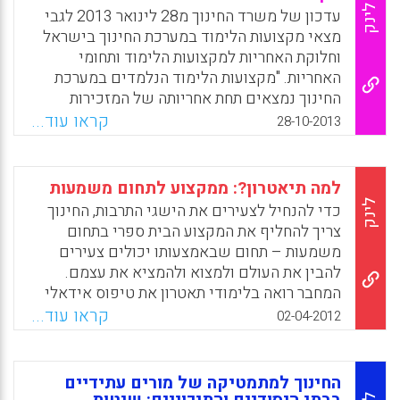
למשל. התקווה היא לאפשר לתלמידים לפתח כבר
לינק
עדכון של משרד החינוך מ28 לינואר 2013 לגבי
בשנות התיכון את כישוריהם המקצועיים
מצאי מקצועות הלימוד במערכת החינוך בישראל
והאינטלקטואליים בהתאם לנטיותיהם.
וחלוקת האחריות למקצועות הלימוד ותחומי
האחריות. "מקצועות הלימוד הנלמדים במערכת
Facebook
Email
WhatsApp
X
החינוך נמצאים תחת אחריותה של המזכירות
הפדגוגית ועומדים בלב פעילותה. אחריות זו
קראו עוד...
28-10-2013
כוללת את מדיניות המקצוע, בניית תכנית הלימוד,
קביעת תכני הלימוד, ליווי הכשרה ופיתוח של
המורים המקצועיים, פיקוח ומעקב על הוראת
למה תיאטרון?: ממקצוע לתחום משמעות
המקצועות השונים הטמעתם ופיתוחם בשטח,
לינק
כדי להנחיל לצעירים את הישגי התרבות, החינוך
בחינות הבגרות, חומרי הלימוד ועזרי ההוראה,
צריך להחליף את המקצוע הבית ספרי בתחום
חידושים מחקרים ופרויקטים, ייצוג המקצוע בארץ
משמעות – תחום שבאמצעותו יכולים צעירים
ובחו"ל" .
להבין את העולם ולמצוא ולהמציא את עצמם.
המחבר רואה בלימודי תאטרון את טיפוס אידאלי
Facebook
Email
WhatsApp
X
של תחום משמעות (יורם הרפז , 2012).
קראו עוד...
02-04-2012
Facebook
Email
WhatsApp
X
החינוך למתמטיקה של מורים עתידיים