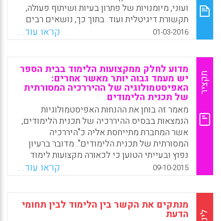
ועוני, מיומנויות של פתרון בעיות ושיתוף פעולה,
תקשורת דיגיטלית ועוד. בתוך כך, נושאים רבים
שבתכנית הלימודים, שלא ברורה תרומתם
קראו עוד...
01-03-2016
למציאות העכשווית, מופיעים עדיין בספרי
הלימוד ובבחינות. מכאן, עולה השאלה איזה
למידה באמת משמעותית ללומדים של היום?
מדוע לחלק ממקצועות הלימוד בבית הספר
(David N. Perkins).
תקציר
יש מעמד גבוה יותר מאשר אחרים:
האפיסטמולוגיה של ההיררכיה המסורתית
Facebook
Email
WhatsApp
X
של תכנית הלימודים
מאמר זה בוחן את ההנחות האפיסטמולוגיות
הנמצאות בבסיס ההיררכיה של תכנית הלימודים,
אשר המחברת מתייחסת אליה כ"היררכיה
המסורתית של תכנית הלימודים". מדובר ברעיון
נפוץ ובעייתי הטוען כי לכאורה מקצועות לימוד
מופשטים, כמו מתמטיקה ופיזיקה, מוערכים יותר
קראו עוד...
09-10-2015
מאשר מקצועות המקושרים להתנסות קונקרטית,
לתכליתיות ולגוף, כמו חינוך גופני ותחומי לימוד
מקצועיים (Bleazby, Jennifer, 2015).
מנתקים את הקשר בין הלימוד לבין תחומי
הדעת
לינק