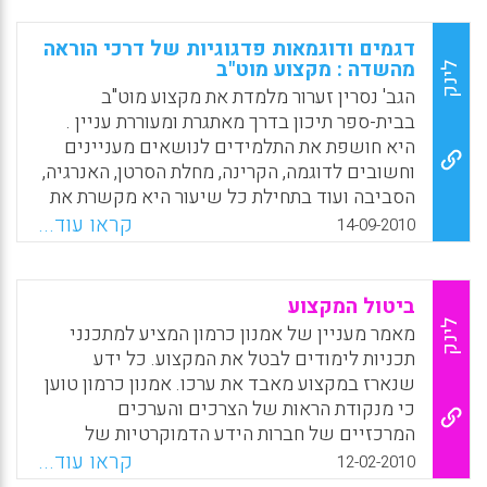
בחלק השני נחשפות שתי דיכוטומיות אופייניות
שמשתקות את הדיון החינוכי בשאלת ארגון הידע
דגמים ודוגמאות פדגוגיות של דרכי הוראה
הראוי. הראשונה היא זו שבין ייצור של ידע חדש
מהשדה : מקצוע מוט"ב
לינק
לבין הפצה של ידע קיים; השנייה היא זו שבין
הגב' נסרין זערור מלמדת את מקצוע מוט"ב
גישה דיסציפלינרית לבין גישה אינטגרטיבית.
בבית-ספר תיכון בדרך מאתגרת ומעוררת עניין .
טענה מרכזית במאמר היא שהדיסציפלינה
היא חושפת את התלמידים לנושאים מעניינים
הפדגוגית היא חלופה שמצליחה להתגבר על
וחשובים לדוגמה, הקרינה, מחלת הסרטן, האנרגיה,
דיכוטומיות אלה. שאר חלקי המאמר מוקדשים
הסביבה ועוד בתחילת כל שיעור היא מקשרת את
להצגה שיטתית של הדיסציפלינה הפדגוגית,
הנושא לאירוע אקטואלי וכך נוצרת אווירה של
קראו עוד...
14-09-2010
לתיאור השלכותיה המעשיות ולדיון ביתרונותיה על
עניין. בנוסף היא מנסה לגוון את דרכי ההוראה.
פני אפשרויות אחרות שמוצעות בשיח החינוכי (
דוגמא נוספת לדרכי הוראה היא הלמידה סביב
אמנון כרמון).
המשחק הלימודי. בשנה האחרונה פיתחו
ביטול המקצוע
התלמידים משחקים לימודים מאוד מעניינים
Facebook
Email
WhatsApp
X
לינק
מאמר מעניין של אמנון כרמון המציע למתכנני
ועניינו את כל התלמידים האחרים. מה שהעלה
תכניות לימודים לבטל את המקצוע. כל ידע
בקרבם את הדימוי העצמי שלהם. מאמר וראיון עם
שנארז במקצוע מאבד את ערכו. אמנון כרמון טוען
המורה נסרין זערור מתוך כתב העת מוט"ב כעת,
כי מנקודת הראות של הצרכים והערכים
גיליון מס' 6, תש"ע, 2010.
המרכזיים של חברות הידע הדמוקרטיות של
המאה העשרים ואחת , המקצוע הוא אפשרות
Facebook
Email
WhatsApp
X
קראו עוד...
12-02-2010
גרועה ביותר לארגון הידע לצורך למידה והוראה.