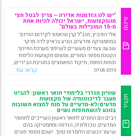
תגובות כימיות, מאפשרים לתלמידים לצבור ניסיון
מקצועי, להעשיר את הידע, לצבור תובנות, לפתח
"יש לנו הזדמנות אדירה – צריך לבטל חצי
תודעה מדעית ולהרחיב אופקים.
סיכום
מהמקצועות, ישראל יכולה להיות אחת
מ-15 המובילות בעולם"
Facebook
Email
WhatsApp
X
אלי הורביץ, מנכ"ל קרן טראמפ לקידום החינוך
במתמטיקה ומדעים, הציע בראיון לדה מרקר
שבעה צעדים מעשיים לשיפור מערכת החינוך:
הקטנת מספר המורים, צמצום מקצועות הלימוד
וכמות החומר, מיקוד המאמצים בחטיבת הביניים,
הנגשת חומר למורים במקום ספרי לימוד, חיבור
קראו עוד...
07-06-2019
לימודי המתמטיקה לעולם, הקשבה למורים
בשטח ואי ויתור על מבחנים.
שוויון מגדרי בלימודי תואר ראשון: להביט
Facebook
Email
WhatsApp
X
תקציר
מעבר לדיכוטומיה של מקצועות
מדעים/לא-מדעיים על מנת למצוא תשובות
בנוגע להשתתפות נשים
רבים הם החוגים לתואר ראשון השייכים לתחומי
המדעים, טכנולוגיה, הנדסה ומתמטיקה בהם
שיעור הנשים הלומדות נמוך. ישנם מספר חוגים