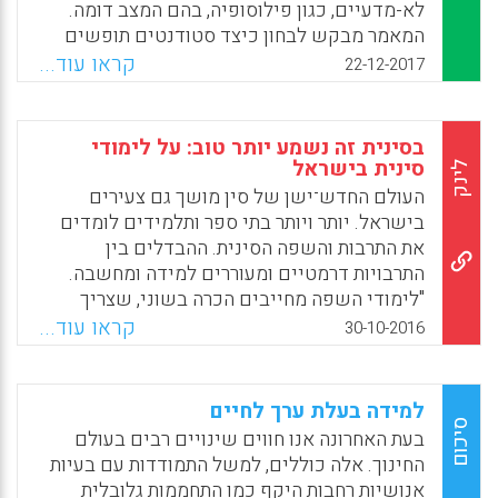
לא-מדעיים, כגון פילוסופיה, בהם המצב דומה.
המאמר מבקש לבחון כיצד סטודנטים תופשים
את המקצועות הנלמדים במסגרת לימודי תואר
קראו עוד...
22-12-2017
ראשון והאם התפישה שקיימת הפליה מגדרית
נגד נשים בחוגים מסוימים אכן מנבאת הבדלים
מגדריים בחוגי הלימוד. מן המחקר עולה שהמנבא
בסינית זה נשמע יותר טוב: על לימודי
הדומיננטי לאיזון מגדרי בחוגים לתואר ראשון
סינית בישראל
לינק
אינו היות המקצוע מדעי או לא-מדעי, אלא שילוב
העולם החדש־ישן של סין מושך גם צעירים
של מאפיינים שונים של המקצוע, כגון האם
בישראל. יותר ויותר בתי ספר ותלמידים לומדים
המקצוע נתפש כמתמטי, מדעי, מסייע לאנשים או
את התרבות והשפה הסינית. ההבדלים בין
יצירתי.
התרבויות דרמטיים ומעוררים למידה ומחשבה.
"לימודי השפה מחייבים הכרה בשוני, שצריך
Facebook
Email
WhatsApp
X
לכבד", אומרת ד"ר ליהי יריב־לאור, ראש מכון
קראו עוד...
30-10-2016
קונפוציוס באוניברסיטה העברית (נאוה דקל).
Facebook
Email
WhatsApp
X
למידה בעלת ערך לחיים
סיכום
בעת האחרונה אנו חווים שינויים רבים בעולם
החינוך. אלה כוללים, למשל התמודדות עם בעיות
אנושיות רחבות היקף כמו התחממות גלובלית