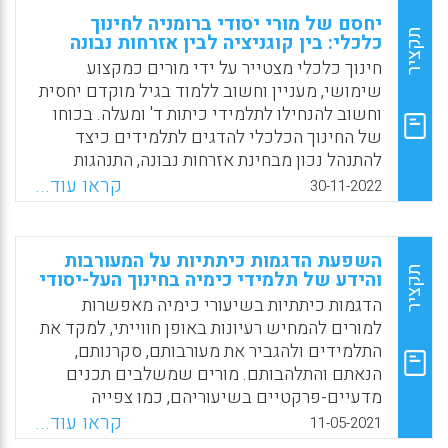
יחסם של מורי יסודי ברומניה לחינוך
תקציר
כלכלי: בין קוגניציה לבין אזרחות נבונה
חינוך כלכלי מצטייר על ידי מורים כמקצוע
שימושי, מעניין וחשוב ללמוד בגיל מוקדם יחסית
וחשוב להנחילו לתלמידי כיתות ד' ומעלה. בכוחו
של החינוך הכלכלי להדגים לתלמידים כיצד
להתנהל נכון מבחינת אזרחות נבונה, התנהגות
צרכנית, קנייה מקוונת, ניהול כספים וחשיבה
קראו עוד...
30-11-2022
יזמית, ואף להבין טוב יותר את האילוצים
היומיומיים של הוריהם ואת מונחי השפה
הכלכלית. עם זאת, מורים מעטים גרסו כי המקצוע
השפעת הדגמות כיתתיות על המעורבות
מתאים יותר לכיתות ז' או ח'. לפיהם, החינוך
תקציר
והידע של תלמידי כימיה בחינוך העל-יסודי
הכלכלי הינו מקצוע מורכב וגדוש-מידע אשר
הדגמות כיתתיות בשיעורי כימיה מאפשרות
מצריך מהתלמידים בגרות קוגניטיבית, חברתית
למורים להמחיש רעיונות באופן חווייתי, למקד את
ותרבותית, כמו גם רגישות לצדק חברתי
התלמידים ולהגביר את מעורבותם, סקרנותם,
ולאי-שוויון.
הנאתם והתלהבותם. מורים שמשלבים תכנים
מדעיים-פרקטיים בשיעוריהם, כמו צפייה
Facebook
Email
WhatsApp
X
בניסויים, רישום מערכי ניסוי, הסקת מסקנות,
קראו עוד...
11-05-2021
שימוש במיקרוסקופ, התנסות במעבדה ובחינת