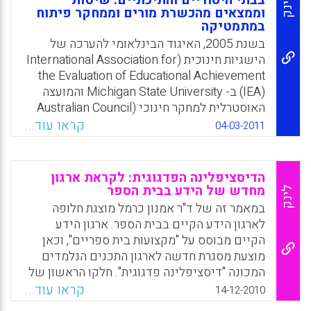
בבתי היסודיים והתיכוניים: שיטות
לינק
וממצאים מהכשרת מורים וממחקר פיתוח
במתמטיקה
בשנת 2005, האיגוד הבינלאומי להערכה של
הישגיות חינוכית (International Association for
the Evaluation of Educational Achievement
(IEA) ב- Michigan State University והמועצה
האוסטרלית למחקר חינוכי (Australian Council
for Educational Research) נקטו בצעד חשוב
קראו עוד...
04-03-2011
לקידום תחום החינוך על-ידי שותפות לצורך פיתוח
ויישום המחקר ההשוואתי הבינלאומי הראשון של
הכשרת מורים במתמטיקה. במחקר שיתפו פעולה
הדיסציפלינה הפדגוגית: לקראת ארגון
17 מדינות. מטרתו של מאמר זה היא לתאר את
מחדש של הידע בבית הספר
לינק
המתודולוגיה ששימשה במחקר הבינלאומי הגדול
במאמר זה של ד"ר אמנון כרמל מוצגת חלופה
הזה של הכשרת מורים ולחלוק את הממצאים
לארגון הידע הקיים בבית הספר. ארגון הידע
העיקריים שלו הקשורים להכנה המתמטית של
הקיים מבוסס על "מקצועות בית ספריים", וכאן
המורים לעתיד ( Tatto, Maria Teresa; Senk,
מוצעת מסגרת חדשה לארגון התכנים הנלמדים
Sharon).
המכונה "דיסציפלינה פדגוגית". חלקו הראשון של
המאמר מציג בקצרה את עיקרי התאוריה של ארגון
קראו עוד...
Facebook
Email
WhatsApp
X
14-12-2010
הידע שפותחו על ידי המחבר במאמרים קודמים.