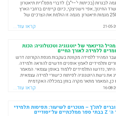
מה לבגרות (בכיתות י'–י"ב). לדברי מפמ"רית תיאטרון
רד החינוך, אפי וישניצקי, כיום קיימים ברחבי הארץ
כ-250 מגמות תיאטרון. מגמה זו הולמת את הצרכים של
הלומדים במאה ה-21, שהביאו למעבר מגישות מיושנות
קראו עוד...
מבוססות תוכן (content-driven) לגישות גמישות יותר שבהן
21-05-2
דים מעורבים באופן אקטיבי כיוצרי תוכן
Facebook
Email
WhatsApp
X
היל הדינאמי של יוטגוגיה וטכנולוגיה: הכנת
מדים ללמידה לאורך החיים
בר המהיר ללמידה מקוונת בעקבות מגפת הקורונה דרש
רים ותלמידים לאמץ אופנים חדשים להוראה ולמידה.
 היתר, נדרשו התלמידים ללמוד באופן עצמאי. המאמר
ג את גישת היוטגוגיה לפיתוח כישורי למידה עצמאית.
 כן, המאמר מתאר מקרה בוחן במכללה האקדמית
שרת מורים ע"ש קיי אשר אימצה את גישת היוטגוגיה
קראו עוד...
16-08-2
כנית הלימודים להכשרת מורים.
Facebook
Email
WhatsApp
X
ברים לתנ"ך – מנוכרים לשיעור: תפיסות תלמידי
פר ממלכתיים על־יסודיים