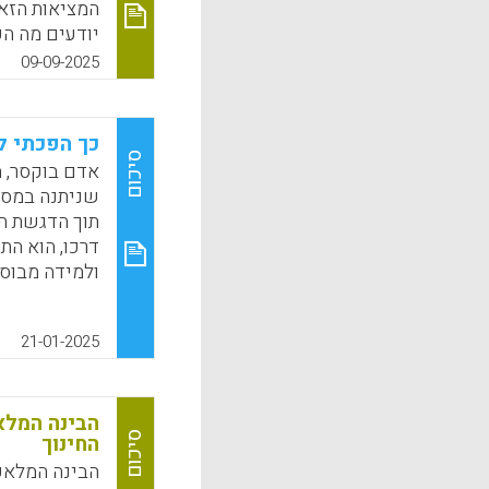
המציאות הזאת
על מערכת החי
09-09-2025
המציאות המ
k
App
כך הפכתי ל
סיכום
אדם בוקסר, מ
שניתנה במסגר
תוך הדגשת הש
דרכו, הוא הת
ולמידה מבוסס
משמעותיות ב
חשפה בפניו 
21-01-2025
חקר, במיוחד
k
App
הבינה המלא
סיכום
החינוך
הבינה המלאכ