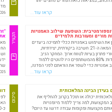
 הכותב, במציאות כזאת המורים נחוצים יותר
"לו
מדב
התל
קראו עוד...
026
Faceboo
Email
Whats
X
רעי
נספורמטיבית: השפעת שילוב האמנויות
"זה
תקציר
 מורים ומעורבות תלמידים
את 
 את השימוש באמנויות ככלי לתמיכה ביעדים
מאמ
פדגוגיים של המאה ה-21: חשיבה ביקורתית, יצירתיות,
החי
רי פתרון בעיות לטווח ארוך. המחקר הניב
ושי
תוצאות מעודדות: 83% מהמשתתפים היו להוטים ללמוד
ידע
 אמנויות כדי לשפר את הוראתם לפני הסדנה,
שהה
להת
קראו עוד...
025
של 
Faceboo
Email
Whats
X
"בו
המא
 בעידן הבינה המלאכותית
דוח
ליס
סיכום
אכותית יכולה או תוכל בקרוב להחליף את
המש
 המקצועות, למה צריך ללמוד מיומנויות
האד
ורפ
תם מקצועות ומקומות עבודה דרשו עד היום?