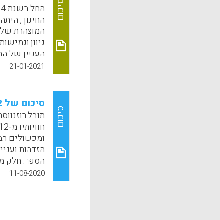
k
App
סיכום
החינוך, הית
המוצהרת של 
גיוון וגמישו
העניין של הת
המורים; ושינ
21-01-2021
מבחנים אחיד
בקיאות סגורו
מילולית על ע
סיכום של 12 שנים כמורה במערכת החינוך בישראל
לרוב על נוש
סיכום
תובל רוזנווס
לאתר הספר
ומכשולים רבי
k
App
הזדהות ועני
הספר. חלק מ
המערכת לשמור
11-08-2020
גם את קובעי 
k
App