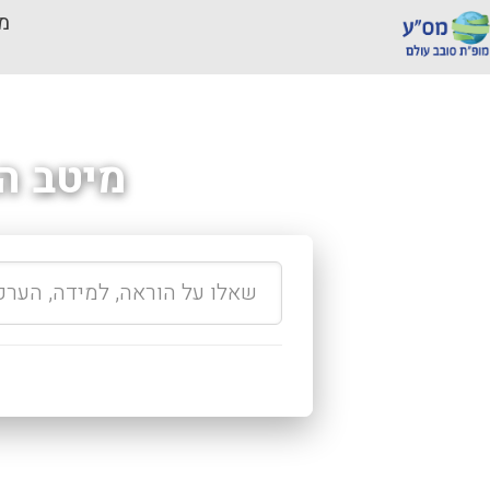
מכ
מיטב ה