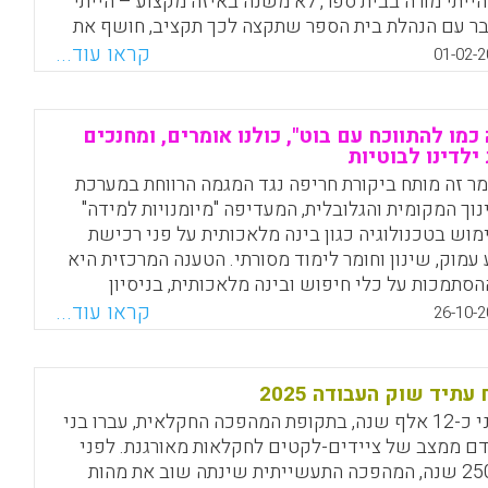
 הייתי מורה בבית ספר, לא משנה באיזה מקצוע – הייתי
ר עם הנהלת בית הספר שתקצה לכך תקציב, חושף את
מידים והתלמידות לכלי הזה, מעודד אותם לחשוב על
קראו עוד...
01-02-2
ונות, ומדריך אותם איך להתחיל לבנות אותם".
Facebook
Email
WhatsApp
X
 כמו להתווכח עם בוט", כולנו אומרים, ומחנכים
ילדינו לבוטיות
ר זה מותח ביקורת חריפה נגד המגמה הרווחת במערכת
נוך המקומית והגלובלית, המעדיפה "מיומנויות למידה"
מוש בטכנולוגיה כגון בינה מלאכותית על פני רכישת
 עמוק, שינון וחומר לימוד מסורתי. הטענה המרכזית היא
סתמכות על כלי חיפוש ובינה מלאכותית, בניסיון
אים את החינוך ל"שינוי" בעולם הידע, מביאה לייצור דור
קראו עוד...
26-10-2
"חכמים שאין להם מושג על מה הם מדברים – דור של
טים" חסרי ידע, ענווה ויכולת חשיבה ביקורתית אמיתית.
מר קורא למערכת החינוך לערוך חשבון נפש, לחזור
 עתיד שוק העבודה 2025
ודות, ולהכיר בכך שרק ידע בסיסי איתן הוא המכנה
לפני כ-12 אלף שנה, בתקופת המהפכה החקלאית, עברו בני
ותף היחיד הנדרש ליצירת חברה מתפקדת, אמפתית
ם ממצב של ציידים-לקטים לחקלאות מאורגנת. לפני
לקטיבית
כ-250 שנה, המהפכה התעשייתית שינתה שוב את מהות