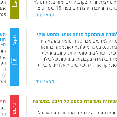
 מייצרת חרדה בקרב הורים ומורים. אנחנו לא
יודעים מה הכלכלה והחברה ירצו מהם בעוד 15 שנה. כיצד
אנו
נוך להיערך לכך ולהכשיר את בוגריה לקראת
מהפ
קראו עוד...
025
תגבשת?
משר
כלכ
Faceboo
Email
Whats
X
של 
מורה שהמחקר מנחה אותו: המסע שלי
השפ
תקציר
ורה למדעים מבריטניה, מתאר בהרצאה זו
ה-21
ת כנס במכון מופ"ת את את מסעו בהוראה,
ינוי שחל בשיטותיו החינוכיות. בתחילת
אינ
מקד בלמידה בקבוצות ובשיטות של גילוי
הפי
ת חקר, אך גילה שלשיטות אלו יש מגבלות
הדר
השגת למידה אפקטיבית. קריאת מחקרים
לגי
את חשיבות ההוראה הישירה על פני שיטות
למת
קראו עוד...
024
 בשל ההשפעה של עומס קוגניטיבי.
חוץ
Faceboo
Email
Whats
X
בספ
כותית מערערת כמעט כל היבט במערכת
חינ
סיכום
בעש
ותית מעמידה לבחינה-מחדש כמעט את כל
המת