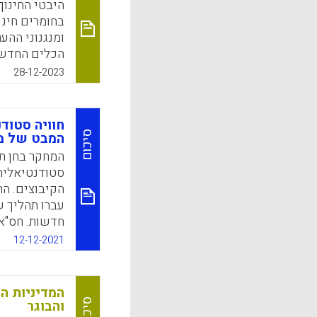
היבטי החינוך
בחומרים חינו
ומנגנוני ההע
הכלים החדשי
שלנו לגבי מהי
28-12-2023
יחידים ומוסד
k
App
חוויה סטוד
סיכום
המבט של מו
המחקר בחן תפ
סטודנטיאלית
הקיבוצים. הר
עברו תהליך ש
חדשות. חס"א
מגוונת, משתנ
12-12-2021
רחב של פרקטי
להתפתחותם ה
ולאיגום מחוד
המדיניות ה
סיכום
והבוגר