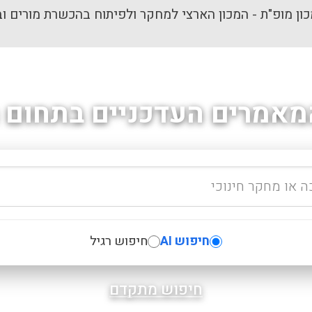
ון מופ"ת - המכון הארצי למחקר ולפיתוח בהכשרת מורים וב
מאמרים העדכניים בתחום ה
חיפוש AI
חיפוש רגיל
חיפוש מתקדם