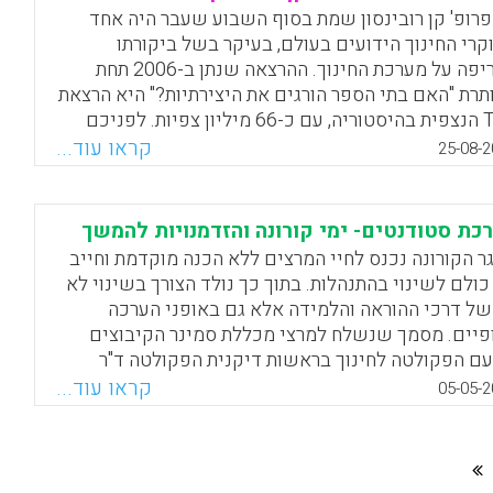
פרופ' קן רובינסון שמת בסוף השבוע שעבר היה אחד
קרי החינוך הידועים בעולם, בעיקר בשל ביקורתו
החריפה על מערכת החינוך. ההרצאה שנתן ב-2006 תחת
תרת "האם בתי הספר הורגים את היצירתיות?" היא הרצאת
Ted הנצפית בהיסטוריה, עם כ-66 מיליון צפיות. לפניכם
רה ביקורתית של עיקרי משנתו.
קראו עוד...
25-08-2
Facebook
Email
WhatsApp
X
כת סטודנטים- ימי קורונה והזדמנויות להמשך
ר הקורונה נכנס לחיי המרצים ללא הכנה מוקדמת וחייב
כולם לשינוי בהתנהלות. בתוך כך נולד הצורך בשינוי לא
של דרכי ההוראה והלמידה אלא גם באופני הערכה
פיים. מסמך שנשלח למרצי מכללת סמינר הקיבוצים
ם הפקולטה לחינוך בראשות דיקנית הפקולטה ד"ר
ית לוי-פלדמן, מציע כמה עקרונות חשובים שראוי להביא
קראו עוד...
05-05-2
בון בשעת הערכת ההוראה והלמידה. לצד העקרונות
ליים מוצגות גם מגוון דוגמאות המספקות הזדמנויות
נוף הערכות הקורסים גם בימים כתיקונם. המסמך כולל
הצעות לכלים ספציפיים המתאימים לסוגי הערכה