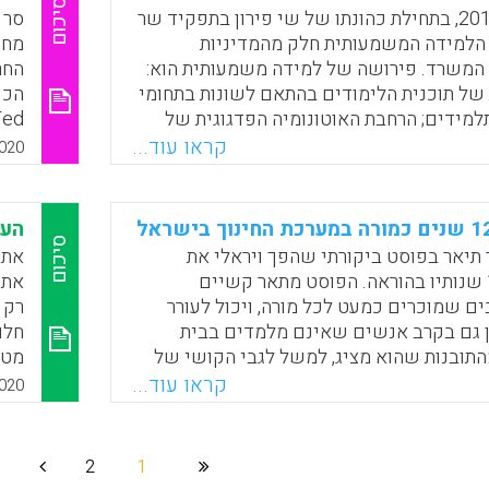
Faceboo
Email
Whats
X
סיכום
החל בשנת 2014, בתחילת כהונתו של שי פירון בתפקיד שר
סר 
ה הלמידה המשמעותית חלק מהמדיניות
מחו
המשרד. פירושה של למידה משמעותית הוא:
ת של תוכנית הלימודים בהתאם לשונות בתחומי
הכו
למידים; הרחבת האוטונומיה הפדגוגית של
וי והגמשת משטר הבחינות והמדידה: פחות
סקי
קראו עוד...
020
ים וסטנדרטיים עם ציונים מספריים ושאלות
ת שמכוונות לתשובה אחת נכונה, ויותר הערכה
בודות חקר ופרויקטים שמבצעים התלמידים,
הער
אים שהם עצמם בוחרים.
סיכום
ר תיאר בפוסט ביקורתי שהפך ויראלי את
אתג
חוויותיו מ-12 שנותיו בהוראה. הפוסט מתאר קשיים
את 
ם שמוכרים כמעט לכל מורה, ויכול לעורר
רק 
Faceboo
Email
Whats
X
ין גם בקרב אנשים שאינם מלמדים בבית
חלו
התובנות שהוא מציג, למשל לגבי הקושי של
מטע
 על רלוונטיות בעידן הנוכחי, צריכות לעניין
איר
קראו עוד...
020
המדיניות.
בחש
הכל
Faceboo
Email
Whats
X
למי
2
1
גם 