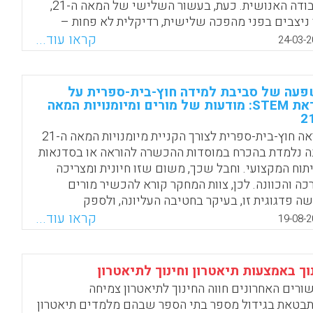
העבודה האנושית. כעת, בעשור השלישי של המאה ה-21,
Facebook
Email
WhatsApp
X
 ניצבים בפני מהפכה שלישית, רדיקלית לא פחות –
כת הבינה המלאכותית והאוטומציה. דוח העתיד של
קראו עוד...
24-03-2
ות של הפורום הכלכלי העולמי אינו רק עוד מסמך
לי יבש; זוהי תעודת זהות של מין ביולוגי הנמצא בעיצומו
שינוי אבולוציוני תרבותי.
עה של סביבת למידה חוץ-בית-ספרית על
הוראת STEM: מודעות של מורים ומיומנויות המאה
Facebook
Email
WhatsApp
X
הוראה חוץ-בית-ספרית לצורך הקניית מיומנויות המאה ה-21
ה נלמדת בהכרח במוסדות ההכשרה להוראה או בסדנאות
תוח המקצועי. וחבל שכך, משום שזו חיונית ומצריכה
כה והכוונה. לכן, צוות המחקר קורא להכשיר מורים
שה פדגוגית זו, בעיקר בחטיבה העליונה, ולספק
כשרים עצמם חוויות רפלקטיביות ופדגוגיות של למידה
קראו עוד...
19-08-2
-בית-ספרית באתרי מורשת, בחללי תעשייה, במוזיאונים,
ריות ובמרכזים מדעיים.
וך באמצעות תיאטרון וחינוך לתיאטרון
Facebook
Email
WhatsApp
X
ורים האחרונים חווה החינוך לתיאטרון צמיחה
בטאת בגידול מספר בתי הספר שבהם מלמדים תיאטרון