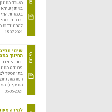
k
App
משרד החינוך 
באופן שיתאימ
בכמויות המיד
וברב-תרבותיו
להתמודדות מ
ובעתיד, צייר
15-07-2021
החינוך בצבעי
הפדגוגית הלא
k
App
סיכום
החינוך במצ
דוח היחידה ל
בתי הספר לצו
רפורמות נחוצו
החזקים), המא
בעולם והגור
06-05-2021
הבינלאומיים.
לסעיפים קצר
למידה משמ