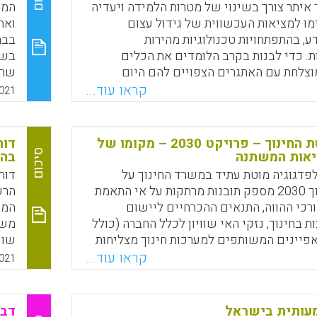
Faceboo
Email
Whats
X
איתר צורך בשינוי של מטרות הלמידה ויעדיה
ו למציאות העכשווית של גידול עצום
ע, בהתפתחויות טכנולוגיות מהירות
בבת
ת. כדי לבנות בקרב הלומדים את הכלים
וצלחת עם האתגרים הצפויים להם היום
שרו
 המשרד את דמות הבוגרת והבוגר של מערכת
בעל
קראו עוד...
021
ם עדכניים במסמך הקרוי: "המדיניות
מהם
ומית – דמות הבוגרת והבוגר".
הם 
שיכ
שינוי תפיסת החינוך – פרויקט 2030 – מקומו של
Faceboo
Email
Whats
X
ורל
סיכום
יאות המשתנה
בהק
פלו
פדגוגיה מוטת עתיד במשרד החינוך על
חשי
פרויקט החינוך 2030 מספק תובנות מרתקות על אי התאמת
הרש
רכי ההווה, התנאים ההכרחיים ליישום
המש
ת בחינוך, נזקי האי שוויון לכלל החברה (כולל
משר
פיינים המשותפים למערכות חינוך מצליחות
שונ
מים העיקריים להצלחה במבחנים
מקד
קראו עוד...
021
 כאן מובאים עיקרי הדברים, בחלוקה
ים.
עותית בישראל
דבר