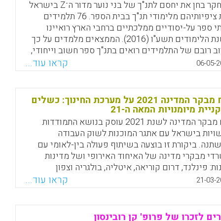
המחקר בחן את יחסם לתנ"ך של בני נוער מדור ה־Z בישראל
ואת ציפיותיהם מלימודי תנ"ך בבית הספר. 76 תלמידים
י ספר על-יסודיים ממלכתיים ברחבי הארץ רואיינו
בשנת הלימודים תשע"ו (2016). הממצאים מלמדים על כך
ב רובם של התלמידים רואים בתנ"ך ספר חשוב וייחודי,
 מסרים ערכיים ותרבותיים רלוונטיים. עם זאת, רבים
קראו עוד...
06-05-2
 מפנים ביקורת חריפה כלפי שיעורי התנ"ך בבית הספר.
מבקשים לשנות את מהותם של שיעורי התנ"ך, כך
ללו סוגיות חברתיות, סביבתיות, מעוררות חשיבה
דוח מבקר המדינה 2021 על מערכת החינוך: כשלים
וונטיות לחייהם. התלמידים מעוניינים בהוראה
ניית מיומנויות המאה ה-21
רליסטית ובדרכי למידה פעילות וחווייתיות המעודדות
דוח מבקר המדינה לשנת 2021 עוסק בנושא התמודדות
בה מסדר גבוה.
ויות בישראל עם אתגר המוכנות לשוק העבודה
תנה. ביקורת זו בוצעה בשיתוף פעולה בין-לאומי עם
Facebook
Email
WhatsApp
X
די מבקרי מדינה של האיחוד האירופי ושל מדינות
ות: פינלנד, דרום קוריאה, איטליה, בולגריה וצפון
וניה.
קראו עוד...
21-03-2
Facebook
Email
WhatsApp
X
ים לזכרו של פרופ' קן רובינסון