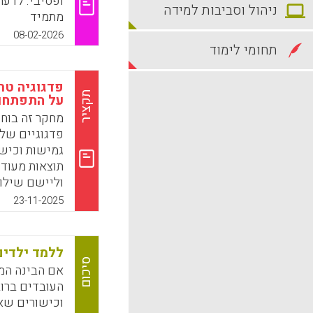
ופסיבי. לדעת
ניהול וסביבות למידה
מתמיד
08-02-2026
k
App
תחומי לימוד
פדגוגיה טר
תקציר
על התפתחות
מחקר זה בוחן
גמישות וכישו
וליישם שילוב
אם כי רק 41% חשו ביטחון בשילוב אמנויות בתחילה
23-11-2025
k
App
ללמד ילדים
סיכום
אם הבינה המל
העובדים ברוב
וכישורים שאו