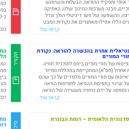
: אופי ותפקיד ההוראה, הבעלות והשימוש
כמג
כיים, מבנה מערכות החינוך שלנו, האתיקה
במש
רכה, ההשפעה של פער דיגיטלי הולך וגדל.
ם הללו אפילו מאתגרים את נקודות המבט
 'יכולת', כמו גם איך והיכן היא מוחזקת על ידי
קראו עוד...
023
ות.
לומ
Faceboo
Email
Whats
X
נטיאלית אחרת בהכשרה להוראה: נקודת
התמ
תקציר
רי המורים
הלו
יסות של מורי מורים ביחס לתוכנית 'חוויה
המע
 אחרת' (חס"א) המתקיימת במכללת סמינר
ממו
איונות עם מורי המורים מלמדים על כך שהם
בין
ל שינוי בתפיסת ההוראה לתפיסות הוראה
מצי
 נתפסה על ידם כחוויה מעשירה של הוראה
כמו
ה ודינמית השוברת סדירויות ומורכבת ממגוון
להכ
קראו עוד...
021
קות. מורי המורים העלו צרכים הנוגעים
בתו
פרופסיונלית, להסדרת תשתיות תומכות
ש של הדרישות הקוריקולריות מפרחי ההוראה.
פדגוגית הלאומית – דמות הבוגרת
מחו
סיכום
דור ה־ Z בבתי ס