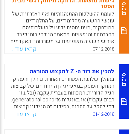
גישות מושעות: הרחקה וניתוק רגשי מבית
בנושא יזמות בעולם העסקי, במדיניות
סיכום
הספר
איזורית/גלובלית ובמערכות חינוך בעולם?
לעומת ההשלכות ההתנהגותיות ואף האזרחיות של
עונשי ההשעיה מהלימודים, על התלמידים
Facebook
Email
WhatsApp
X
המורחקים, מעט יחסית ידוע על השלכותיהם
החברתיות והנפשיות. המאמר הנוכחי בוחן כיצד
אירועי השעיה משפיעים על מעורבותם האקדמית
והרגשית של התלמידים המושעים באמצעות
קראו עוד...
07-12-2018
בחינת שינויים בגישותיהם לבית הספר. המחקר
העומד במרכז המאמר מוצא שתלמידים שהושעו
נוטים להיות פגיעים עוד טרם ההשעיה וכי
להכין את דור ה- Z למקצוע ההוראה
ההשעיה גורמת להם נזק חמור כיוון שהיא משנה
סיכום
במהלך שלושת העשורים האחרונים הלך והעמיק
לשלילה את תפיסתם את בית הספר ואת
המחקר העוסק במאפייניהן הייחודיים של קבוצות
עמדותיהם באשר למבוגרים במוסד.
הגיל הדוריות, המכונות בעברית עֻקְבָּה (ובלשון
רבים עֻקְבּוֹת) או באנגלית generational cohorts.
Facebook
Email
WhatsApp
X
כדי להקל על ההבנה, בסיכום זה הן יכונו קבוצות
גיל או קבוצות גיל דוריות. במחקרם החלוצי
קראו עוד...
01-12-2018
מראשית שנות ה- 90 טענו שטראוס והאווי
(Strauss & Howe, 1991) שקבוצות הגיל השונות