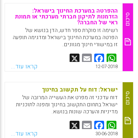
במפגש שהתקיים בקיץ 2018 בארגון היזמה
למחקר יישומי בחינוך, האקדמיה הלאומית
ההפרטה במערכת החינוך בישראל:
למדעים ובשיתוף משרד המדען הראשי של
סיכום
הזדמנות לתיקון חברתי מערכתי או תמונת
ראי של החברה?
משרד החינוך. למפגש זה הוזמנו חוקרים צעירים,
דוקטורנטים ופוסט-דוקטורנטים כמו גם אנשי
רשימה זו סוקרת ספר חדש, הדן בנושא של
מחקר ותיקים בתחום החינוך, במטרה לייצר שיח
הפרטה במערכת החינוך בישראל ומדגימה תופעה
על-אודות מדע יישומי בין חוקרים וקובעי מדיניות
זו במישורי חינוך מגוונים.
ולבחון כיצד בונים קשרים בין קהילות אלו.
Facebook
Email
WhatsApp
X
Facebook
Email
WhatsApp
X
קראו עוד...
12-07-2018
ישראל: דוח על תקשוב בחינוך
סיכום
דוח עדכני זה מפרט את העשייה המרובה של
ישראל בתחום התקשוב בחינוך ומפנה לתוכניות
מדיניות והערכה שונות בנושא.
Facebook
Email
WhatsApp
X
קראו עוד...
30-06-2018