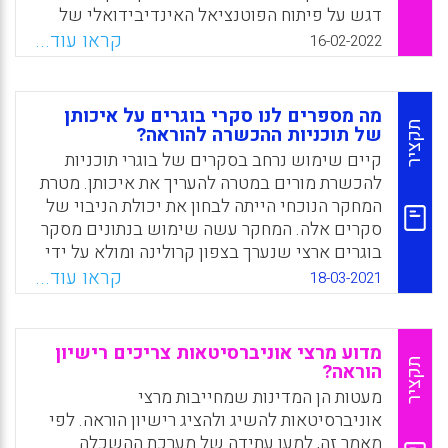
דגש על פיתוח הפוטנציאל האינדיבידואלי של
Facebook
Email
WhatsApp
X
המורים, מתן מענה לצרכים אישיים וטיפוח תרבות
קראו עוד...
16-02-2022
ארגונית. קובעי מדיניות, מפקחים ומנהלים
המבקשים לבצע רפורמה כזו, יכולים לעבוד על פי
קווי המנחה המוצגים בפריט.
מה מספרים לנו סקרי בוגרים על איכותן
תקציר
של תוכניות ההכשרה להוראה?
Facebook
Email
WhatsApp
X
קיים שימוש נרחב בסקרים של בוגרי תוכניות
להכשרת מורים במטרה להעריך את איכותן. מטרת
המחקר הנוכחי הייתה לבחון את יכולת הניבוי של
סקרים אלה. המחקר עשה שימוש בנתונים מסקר
בוגרים ארצי שנערך בצפון קרולינה ומולא על ידי
3,937 בוגרים, וכן בנתונים באשר לאיכות ההוראה
קראו עוד...
18-03-2021
של בוגרים אלה והתמדתם בתפקיד. ניתוח
הנתונים הצביע על קשר בין תפיסות הבוגרים את
איכות תוכניות ההכשרה לבין יעילות ההוראה
מדוע מרצי אוניברסיטאות צריכים רישיון
שלהם והתמדתם בתפקיד.
תקציר
הוראה?
מעטות הן המדינות שמחייבות מרצי
Facebook
Email
WhatsApp
X
אוניברסיטאות להשיג ולהציג רישיון הוראה. לפי
מאמר זה, למען עתידה של מערכת ההשכלה