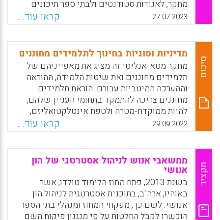
מחקר, לאגודות סטודנטים ולבתי ספר תיכונים
ברחבי אירופה בנוגע לשימוש הראוי בבינה
קראו עוד...
27-07-2023
מלאכותית באופן אחראי, תוך הקפדה על יושרה
אקדמית.
מדיניות וסוגיות בחינוך לתלמידים מחוננים
Facebook
Email
WhatsApp
X
סיכום
מחקר מטא-אנליטי זה מציג את מאפייניהם של
תלמידים מחוננים ואת שיטות הלמידה, ההוראה
וההערכה המיטביות עבורם. הוראת תלמידים
מחוננים צריכה להתמקד בתחומי העניין שלהם,
להיות ממוקדת-מטרה ולטפח אינטלקטואליזם,
למידה אוטונומית, התנסות מחקרית, יצירת ידע,
קראו עוד...
29-09-2022
פתרון בעיות ומנהיגות. תלמידים מחוננים
הלומדים בכיתות רגילות סופגים ערכים, מתרגלים
מיומנויות חברתיות, מסוגלים להוביל פרויקטים
ממשאבי אנוש לניהול אסטרטגי של הון
בקבוצות קטנות ומעלים את הרמה ואת ההישגיות
תקציר
אנושי
הכיתתית. מנגד, יש הממליצים על האצה חינוכית
בשנת 2013, פתח מחוז הלימוד טולדו, אשר
או על ריכוז תלמידים מחוננים בכיתת מצוינות
באוהיו, ארה"ב, בתוכנית אסטרטגית לניהול הון
קטנה כדי למנוע שעמום, חוסר אתגר ואי מימוש
אנושי. לשם כך, מפקחי המחוז ומנהלי בתי הספר
פוטנציאל.
הוכשרו לקבל החלטות על פי מנגנון פיקוח השם