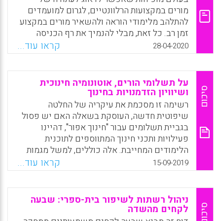
הקמפוסים הפיזיים, שמקבלים אותו תואר.
מורים במקצועות הרלוונטיים, לגרום למועמדים
להתלהב מלימודי הוראה ולהשאיר מורים במקצוע
Facebook
Email
WhatsApp
X
זמן רב. כל זאת, מבלי להנמיך את רף הכניסה
למקצוע. לשם כך, הן משפרות את דימוי מקצוע
קראו עוד...
28-04-2020
ההוראה, תומכות כלכלית בסטודנטים להוראה,
מגדירים נתיבי קריירה מובחנים ומתמרצים בתי
ספר בפריפריה.
על תשלומי הורים, אוטונומיה חינוכית
סיכום
ושיוויון הזדמנויות בחינוך
Facebook
Email
WhatsApp
X
רשימה זו מסכמת את עיקריה של החלטה
שיפוטית חדשה, העוסקת בשאלה האם יש פסול
בגביית תשלומים עבור "חינוך אפור", דהיינו
פעילויות ותכני חינוך המתווספים לתוכנית
הלימודים המחייבת. אלה כוללים, למשל מגמות
מיוחדות (אמנות, טכנולוגיה, מנהיגות וכיו"ב);
קראו עוד...
15-09-2019
תוכניות לימודים ייחודיות (לדוג' בתי ספר
דמוקרטיים או אנתרופוסופיים); תוכניות תורניות
בבתי ספר ממלכתיים-דתיים; שעות העשרה ועזרי
ניהול רשתות לשיפור בית-ספרי: שבעה
לימוד משוכללים. כן דנה ההחלטה בשאלה האם
סיכום
לקחים מהשדה
משרד החינוך מסדיר את תופעת גביית התשלומים