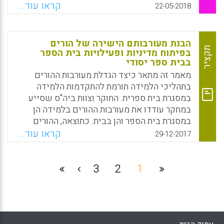
במשפט הישראלי ובמשפט הבין-לאומי והוא
קראו עוד...
22-05-2018
מתאר את חסר הלגיטימיות השלטונית של ישראל
בקרב תושבי מזרח ירושלים. בתחום החינוך, חסר
הלגיטימיות מתבטא בהתנגדות לאמץ את תוכנית
הבנת מעורבותם הישירה של הורים
הלימודים הישראלית ולהפעיל בתי ספר פרטיים.
תקציר
בפיתוח מדיניות ופעילויות בית הספר
בבית ספר יסודי
במאמר מתוארים שני סוגי תגובות להתנגדות זו:
השלמה ובצדה התנערות מאחריות; תמרוץ כלכלי
מאמר זה מתאר כיצד הגדלת מעורבות ההורים
לנוכח מצבי מצוקה שונים של האוכלוסייה
בתהליכי הלמידה תורמת להתקדמות הלמידה
ששורשיה אינם קשורים למערכת החינוך באופן
במסגרת בית ספרית. החוקר וצוות ביה"ס שסייע
ישיר.
במחקר עודדו את מעורבות ההורים בלמידה הן
במסגרת בית הספר והן בבית. כתוצאה, ההורים
Facebook
Email
WhatsApp
X
למדו להכיר את חוזקות וחולשות ילדיהם ודרכים
קראו עוד...
29-12-2017
לסייע להם בלמידה. נמצא שעל אנשי חינוך לערב
הורים בתהליכי הלמידה של ילדיהם לא רק
בביתם אלא גם במסגרת פעילויות בית הספר.
3
2
1
Facebook
Email
WhatsApp
X