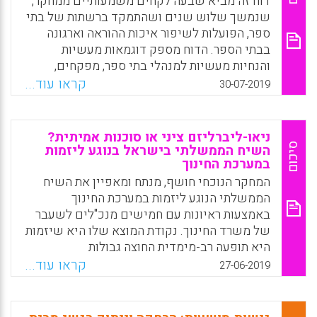
דוח זה מביא שבעה לקחים משמעותיים ממחקר,
עבור ה"חינוך האפור" באופן חוקי וסביר.
שנמשך שלוש שנים ושהתמקד ברשתות של בתי
ספר, הפועלות לשיפור איכות ההוראה וארגונה
Facebook
Email
WhatsApp
X
בבתי הספר. הדוח מספק דוגמאות מעשיות
והנחיות מעשיות למנהלי בתי ספר, מפקחים,
ממונים וקובעי מדיניות בנוגע לארגון שירותי
קראו עוד...
30-07-2019
החינוך ולקשר שבין בתי הספר.
Facebook
Email
WhatsApp
X
ניאו-ליברליזם ציני או סוכנות אמיתית?
סיכום
השיח הממשלתי בישראל בנוגע ליזמות
במערכת החינוך
המחקר הנוכחי חושף, מנתח ומאפיין את השיח
הממשלתי הנוגע ליזמות במערכת החינוך
באמצעות ראיונות עם חמישים מנכ"לים לשעבר
של משרד החינוך. נקודת המוצא שלו היא שיזמות
היא תופעה רב-מימדית החוצה גבולות
דיסציפלינריים. הוא מבקש להשיב על שתי
קראו עוד...
27-06-2019
שאלות מרכזיות: 1) מהם השיח והתפיסות הרווחות
בקרב קובעי מדיניות בכירים בתחום החינוך ביחס
ליזמות?; 2) כיצד שיח זה מתכתב עם הספרות