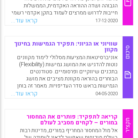
הגבוהה ושדה ההוראה האקדמית, הממשלות
חייבות לדרוש ממרצים לעמוד בתקן אקדמי רשמי
ולשלוח אותם לקורסי התפתחות מקצועית. ברם,
קראו עוד...
17-12-2020
כל עוד חברי סגל ותיקים שולטים בוועדת
המינויים והקידומים, השינוי לא יגיע. רק
התערבות ממשלתית יכולה להשיג ולהגשים את
שוויוני או הגיוני: תפקיד הגמישות בחינוך
ההתייעלות הנכספת.
סיכום
מקוון
אוניברסיטאות המציעות מסלולי לימוד מקוונים
Facebook
Email
WhatsApp
X
נוטות להדגיש את המושג גמישות (Flexibility)
בתכנים שיווקיים ופרסומיים. סטודנטים
הבוחרים בהוראה מקוונת מציבים את מושג
הגמישות בראש סדר העדיפויות. מאמר זה בוחן
את הגמישות שניתנת בתוכנית הכשרה להוראה
קראו עוד...
04-05-2020
מקוונת באוניברסיטאות באוסטרליה דרך ראיונות
עומק עוקבים עם תשעה משתתפים. מתוך
הסתכלות לעבר עתיד האקדמיה, המאמר גורס כי
קריאה לתפקיד: פותרים את המחסור
יש לייצר תוכניות ייחודיות (ומקלות) עבור
תקציר
במורים – לקחים מסביב לעולם
סטודנטים במסלולי לימוד מקוונים, למרות
אל מול המחסור המחריף במורים, מדינות רבות
שהדבר יגרום לחוסר שוויון בינם לבין לומדי
בעולם מוכיחות שאפשר לדאוג לעתודה של