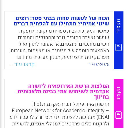
הכוח של לעשות פחות בבתי ספר: רוצים
תקציר
שינוי אמיתי? תתחילו עם להפחית דברים
כאשר המערכת הבית ספרית מתקשה לתפקד,
שיעור נשירת המורים גובר והמחנכים והמורים
חשים מותשים ומוצפים, אי אפשר לתקן זאת
באמצעות הוספה של מיזמים או משימות. ישיבות
מערכת, יוזמות יצירתיות, תכנון מערכתי מחודש
והובלת מיזמים – כל אלו מהווים יוזמות מבורכות.
קראו עוד...
17-02-2025
אבל, הם מצריכים מאמץ נוסף וגוזלים משאבים.
מה גם שבתי ספר מהווים מלכתחילה מרחבי
עבודה עמוסים, מייגעים ותזזיתיים.
המלצות הרשת האירופאית ליושרה
תקציר
אקדמית לשימוש אתי בבינה מלאכותית
Facebook
Email
WhatsApp
X
בחינוך
הרשת האירופית ליושרה אקדמית (The
European Network for Academic Integrity –
ENAI) מבקשת להציג מדיניות סדורה, להעביר ידע
ולהקנות כלים פרקטיים למנהלי אגפים, לרשויות