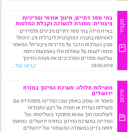
בתי ספר דתיים, חינוך אזרחי ומדיניות
תקציר
ציבורית: מסגרת להערכה וקבלת החלטות
באיזו מידה בתי ספר דתיים מכינים תלמידים
לאזרחות בחברה דמוקרטית ליברלית ורב-דתית?
ומהן השלכות הדבר על מדיניות ציבורית? המאמר
מנסה לענות על שאלות אלו באמצעות ניתוח
שלושה ממדים המרכיבים את מטרת החינוך
האזרחי, לצד אפיון שלושה מרכיבים מקבילים
קראו עוד...
29-05-2018
בבתי ספר דתיים. המחקר מראה שקיים הבדל בין
בתי ספר דתיים ביחס לממדים אלו, ובהתאם הם
נבדלים גם במידת תמיכתם בחינוך אזרחי. לפיכך,
משילות חלולה: מערכת החינוך במזרח
על קובעי מדיניות בחינוך להתחשב בהבדל זה
סיכום
ירושלים
בעת קבלת החלטות.
מאמר זה עוסק באופן שבו המדינה מתמודדת עם
משילות נעדרת או חסרה על רקע התנגדות
Facebook
Email
WhatsApp
X
לשלטונה תוך שהוא מתמקד בשליטתה של
המדינה במערכת החינוך במזרח ירושלים. המאמר
פותח בדיון במעמדה המשפטי של ירושלים