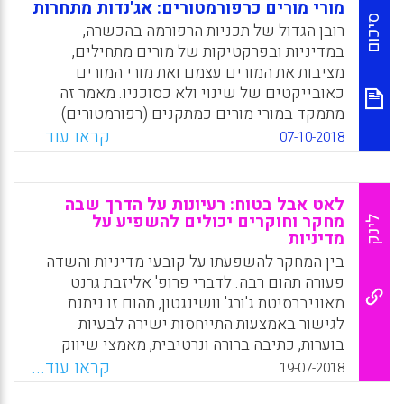
מושפעות מגורמים מגוונים המעצבים את בני
מורי מורים כרפורמטורים: אג'נדות מתחרות
ובנות הקבוצה סביב חוויות ונושאים משותפים.
סיכום
רובן הגדול של תכניות הרפורמה בהכשרה,
כשבאמתחתה מערכת חווייתית וקונצפטואלית
במדיניות ובפרקטיקות של מורים מתחילים,
דורית זו, נכנסת כל קבוצת גיל לסביבה החינוכית,
מציבות את המורים עצמם ואת מורי המורים
למקום העבודה ולעולם השיווק העסקי, מצוידת
כאובייקטים של שינוי ולא כסוכניו. מאמר זה
בהשקפות ייחודיות לה.
מתמקד במורי מורים כמתקנים (רפורמטורים)
באמצעות ניתוח שלוש גישות מתחרות לרפורמה,
Facebook
Email
WhatsApp
X
קראו עוד...
07-10-2018
שנהגו, פותחו וקודמו על ידי מורי המורים עצמם:
רפורמה יזמית (מורי מורים כרפורמטורים יזמים),
רפורמה ניהולית (מורי מורים כרפורמטורים
לאט אבל בטוח: רעיונות על הדרך שבה
מנהלים) ורפורמה דמוקרטית (מורי מורים
מחקר וחוקרים יכולים להשפיע על
לינק
מדיניות
כרפורמטורים דמוקרטיים).
בין המחקר להשפעתו על קובעי מדיניות והשדה
Facebook
Email
WhatsApp
X
פעורה תהום רבה. לדברי פרופ' אליזבת גרנט
מאוניברסיטת ג'ורג' וושינגטון, תהום זו ניתנת
לגישור באמצעות התייחסות ישירה לבעיות
בוערות, כתיבה ברורה ונרטיבית, מאמצי שיווק
ושמירה על תקשורת פתוחה וקשרי עבודה רצופים
קראו עוד...
19-07-2018
עם קובעי המדיניות. גרנט הציגה את דבריה