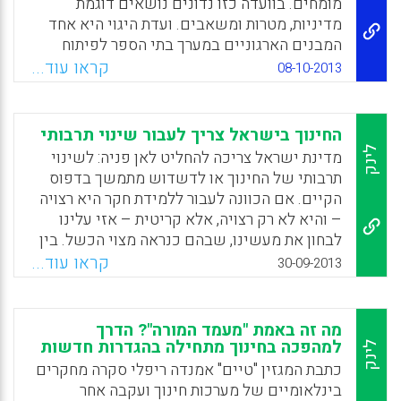
מומחים. בוועדה כזו נדונים נושאים דוגמת
ברורה, זה לא יעבוד. המשחק לא יעניין, ובמשחק
מדיניות, מטרות ומשאבים. ועדת היגוי היא אחד
לא מעניין לא ישחקו, בטח לא תלמידים" ( אמתי
המבנים הארגוניים במערך בתי הספר לפיתוח
מור ).
מקצועי (PDS: Professional Development
קראו עוד...
08-10-2013
Schools), ותפקידה הוא לבנות ולפתח את
Facebook
Email
WhatsApp
X
השותפות מכללה-שדה. כחלק מבניית מערך ה-
PDS בישראל במסלול העל-יסודי הוקמה בשנת
החינוך בישראל צריך לעבור שינוי תרבותי
2000 ועדת היגוי למערך זה. ועדה זו פועלת ומלווה
לינק
מדינת ישראל צריכה להחליט לאן פניה: לשינוי
את השותפות מכללה-שדה מאז ועד היום ( תילי
תרבותי של החינוך או לדשדוש מתמשך בדפוס
וגנר, אביבה קליגר).
הקיים. אם הכוונה לעבור ללמידת חקר היא רצויה
– והיא לא רק רצויה, אלא קריטית – אזי עלינו
Facebook
Email
WhatsApp
X
לבחון את מעשינו, שבהם כנראה מצוי הכשל. בין
ההוראה הפרונטלית הרווחת היום להוראת חקר
קראו עוד...
30-09-2013
ישנם הבדלים כה גדולים, עד שהם הופכים את
שתי הפדגוגיות הללו לפרדיגמות קוטביות,
לתמונות עולם חינוכיות שונות. יש לנו צורך
מה זה באמת "מעמד המורה"? הדרך
בשינוי תרבותי, ושינוי תרבותי הוא עניין גדול
למהפכה בחינוך מתחילה בהגדרות חדשות
לינק
מאוד ( אברהם פרנק) .
כתבת המגזין "טיים" אמנדה ריפלי סקרה מחקרים
בינלאומיים של מערכות חינוך ועקבה אחר