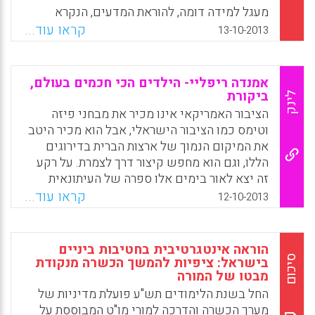
מעגל למידה דומה, להוראת המדעים, הנקרא
FERA: Reflect, Apply Focus, Explore,
קראו עוד...
13-10-2013
Facebook
Email
WhatsApp
X
אמנדה ריפליי- הילדים הכי חכמים בעולם,
ביקורת
לינק
הציבור האמריקאי אינו מכיר את מבחני פיזה
וטימס כמו הציבור הישראלי, אבל הוא מכיר היטב
את המיקום הנמוך של ארצות הברית בדירוגים
הללו, וגם הוא מחפש קיצור דרך לצמרת. על רקע
זה יצא לאור בימים אלו ספרה של העיתונאית
אמנדה ריפליי "הילדים הכי חכמים בעולם".הספר
קראו עוד...
12-10-2013
סוקר ברוח ההשוואות של פיזה את מערכות החינוך
בגרמניה, בארצות הברית, בדרום קוריאה, בפולין
וכמובן בפינלנד. כדי להבין את נקודת המוצא של
הוראה אינטגרטיבית בחטיבות ביניים
המחברת כדאי לבחון את האינדקס: בעוד שנושא
סיכום
בישראל: ציפיות להמשך הכשרה מנקודת
מבטו של המורה
הפערים החברתיים מוזכר פעמיים, מבחני פיזה
מוזכרים יותר משלושים פעם ( יולי תמיר) .
החל בשנת הלימודים תש"ע פועלת מדיניות של
מערך הכשרה והדרכה למורי מו"ט המבוססת על