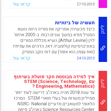
Facebook
Email
WhatsApp
X
ההוראה – מורים וגננות – במוקד התהליך
קראו עוד...
27-10-2013
החינוכי. "הצעד הבא" יעסוק בתנאי עבודתם,
באוטונומיה שלהם ובהתפתחותם המקצועית
והאישית. למסמך המקורי בדפוס מצורפים
תעשיה של בינוניות
נספחים – הערות על היבטים של "אופק חדש:
לינק
כיצד מכשירה אמריקה את מוריה היווה נושא
הצעד הבא" – אשר נכתבו בידי פרופ' יזהר
המטיל מורא במשך שנים רבות. ב-2005 ארתור
אופלטקה, ד"ר יורם הרפז, פרופ' עמי וולנסקי, ד"ר
לוין (Arthur Levine), נשיא מכללת המורים
יריב פניגר, ציון שורק, פרופ' נמרוד אלוני ופרופ'
באוניברסיטת קולומביה דאז, הדהים את עמיתיו
דוד גורדון.
(ואת עצמו, הוא אומר) עם דוח נוקב המסיק
שתכניות הכשרת מורים "נעות בטווח שבין תכניות
Facebook
Email
WhatsApp
X
קראו עוד...
24-10-2013
בלתי הולמות למחרידות". בקיץ זה המועצה
הלאומית של איכות ההוראה (National Council
on Teacher Quality) תיארה את הכשרת המורים
איך למידה מבוססת חקר פועלת בשיתוף
כ"תעשיה של בינוניות" ( Bill Keller ).
עם STEM (Science, Technology,
לינק
Engineering, Mathematics) ?
Facebook
Email
WhatsApp
X
עד שנת 2018 תהיה בארה"ב דרישה לעוד יותר
ממיליון משרות של בעלי תוארי STEM . המרכז
הלאומי למשאבים מדעיים NSRC- National
Science Resources Center בארה"ב פיתח