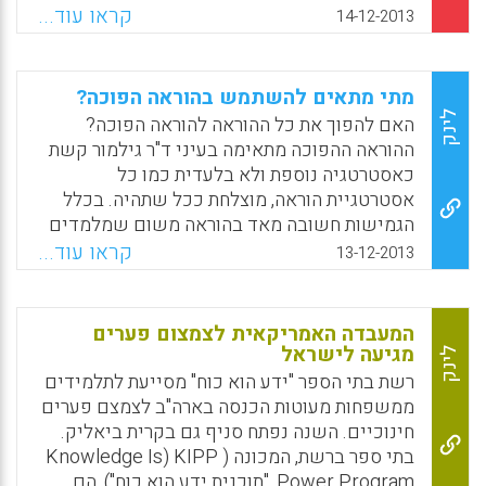
מתמטי ולידע תוכן פדגוגי, יש הסכמה על כך
קראו עוד...
14-12-2013
שלמורי בית הספר היסודי צריך להיות מושג
כלשהו על דרכי החשיבה המתמטית של ילדים (
שלמה וינר).
מתי מתאים להשתמש בהוראה הפוכה?
לינק
האם להפוך את כל ההוראה להוראה הפוכה?
Facebook
Email
WhatsApp
X
ההוראה ההפוכה מתאימה בעיני ד"ר גילמור קשת
כאסטרטגיה נוספת ולא בלעדית כמו כל
אסטרטגיית הוראה, מוצלחת ככל שתהיה. בכלל
הגמישות חשובה מאד בהוראה משום שמלמדים
נושאים שונים, פרקטיקות מגוונות ואוכלוסיות
קראו עוד...
13-12-2013
תלמידים שונות. מעבר מלא להוראה הפוכה עשוי
להיתקל בקשיים, נא ראו את העדות של פול
אנדרסון, מורה לביולוגיה בעל אתר יוטיוב עשיר
המעבדה האמריקאית לצמצום פערים
בסירטונים. אנדרסון מספר שחלק מהילדים לא
מגיעה לישראל
לינק
הצליחו לצפות בסירטונים משום שהם עובדים
רשת בתי הספר "ידע הוא כוח" מסייעת לתלמידים
אחר הצהריים או אין להם מחשב. הוא מזהיר
ממשפחות מעוטות הכנסה בארה"ב לצמצם פערים
מפשטנות יתר ומגלישה לפסיביות של התלמידים
חינוכיים. השנה נפתח סניף גם בקרית ביאליק.
– הוא מזכיר שלא להסתפק בהכנת הסירטונים,
בתי ספר ברשת, המכונה ( KIPP (Knowledge Is
אלא יש לתכנן דרכים שבהן התלמידים יהיו
Power Program, "תוכנית ידע הוא כוח"), הם