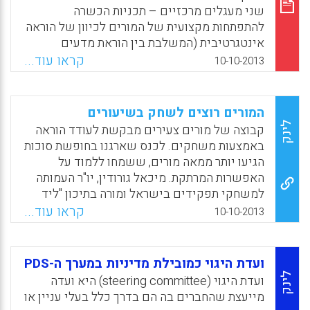
Facebook
Email
WhatsApp
X
שני מעגלים מרכזיים – תכניות הכשרה
להתפתחות מקצועית של המורים לכיוון של הוראה
אינטגרטיבית (המשלבת בין הוראת מדעים
וטכנולוגיה); והכשרת מורים מובילים שיסייעו
קראו עוד...
10-10-2013
בהטמעת השינוי בשדה ההוראה. מורים מובילים
הם מורים בעלי ידע תוכן וידע פדגוגי בתחום
הוראת מדע וטכנולוגיה, העוברים התפתחות
המורים רוצים לשחק בשיעורים
מקצועית ממוקדת. הם יובילו בבית ספרם את
לינק
קבוצה של מורים צעירים מבקשת לעודד הוראה
הצוות וידריכו צוותים בבתי ספר נוספים. ממצאי
באמצעות משחקים. לכנס שארגנו בחופשת סוכות
המחקר מצביעים על כך שלמורים מובילים מגוון
הגיעו יותר ממאה מורים, ששמחו ללמוד על
דעות ביחס לצורך בשילוב בין מדע וטכנולוגיה
האפשרות המרתקת. מיכאל גורודין, יו"ר העמותה
באמצעות הוראה בגישה האינטגרטיבית או המשך
למשחקי תפקידים בישראל ומורה בתיכון "ליד
ההוראה הדיסציפלינרית (נורית הוכברג, יגאל
האוניברסיטה" בירושלים: "משחקים זה לא רק
קראו עוד...
10-10-2013
גלילי).
צחוקים". מה מבדיל שיעור טוב משיעור גרוע? יש
הרבה גישות שונות למשחק, אבל יש כמה דברים
Facebook
Email
WhatsApp
X
שכדאי שיהיו בו. למשל מטרה, מכשול ואמצעי.
ועדת היגוי כמובילת מדיניות במערך ה-PDS
אם במשחק אין לדמויות איזושהי מטרה ברורה,
לינק
ועדת היגוי (steering committee) היא ועדה
מכשול בדרך למטרה ואמצעי לעבור אותו, זו בעיה.
מייעצת שהחברים בה הם בדרך כלל בעלי עניין או
או במקרה של הדמויות, אם אין לדמות מוטיבציה