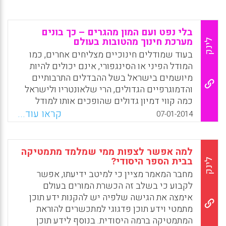
בלי נפט ועם המון מהגרים – כך בונים
מערכת חינוך מהטובות בעולם
לינק
בעוד שמודלים חינוכיים מצליחים אחרים, כמו
המודל הפיני או הסינגפורי, אינם יכולים להיות
מיושמים בישראל בשל ההבדלים התרבותיים
והדמוגרפיים הגדולים, הרי שלאונטריו ולישראל
כמה קווי דמיון גדולים שהופכים אותו למודל
חיקוי רלוונטי. עם אוכלוסייה של 13 מיליון איש,
קראו עוד...
07-01-2014
2 מיליון תלמידים, תושבים בעלי רקע תרבותי
שונה וגם דוברי שפות שונות – ומהגרים רבים,
אונטריו היתה בעשור האחרון מעבדה מצליחה
למה אפשר לצפות ממי שמלמד מתמטיקה
לרפורמה חינוכית, שהביאה לא רק להישגים
בבית הספר היסודי?
לינק
במבחנים, אלא לסגירת פערים בין אוכלוסיות
מחבר המאמר מציין כי למיטב ידיעתו, אפשר
שונות ( דפנה מאור) .
לקבוע כי בשלב זה הכשרת המורים בעולם
אימצה את הגישה שלפיה יש להקנות ידע תוכן
Facebook
Email
WhatsApp
X
מתמטי וידע תוכן פדגוגי למתכשרים להוראת
המתמטיקה ברמה היסודית. בנוסף לידע תוכן