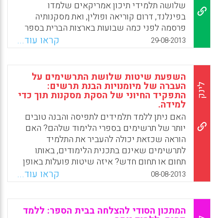
Facebook
Email
WhatsApp
X
שלושה תלמידי תיכון אמריקאים שלמדו
בפינלנד, דרום קוריאה ופולין, ואת מסקנותיה
פרסמה לפני כמה שבועות בארצות הברית בספר
"The Smartest Kids in the World and How
קראו עוד...
29-08-2013
They Got That Way", ובתרגום חופשי: "הילדים
החכמים בעולם ואיך הם נעשו כאלה". הדרך
לשיפור ההישגים היא מערכת חינוך תובענית,
השפעת שיטות שלושת התרשימים על
ושינוי במעמד המורים. "שינוי מעמד המורים" הוא
העברה של מיומנויות הבנת תרשים:
לינק
מטבע לשון שגור בפי נציגי ארגוני מורים, אך
התפקיד החיוני של הסקת מסקנות תוך כדי
למידה.
כוונתה של ריפלי שונה מכוונתם. בפינלנד מקצוע
האם ניתן ללמד תלמידים לתפיסה והבנה טובים
ההוראה הוא אחד המקצועות עם חסמי הכניסה
יותר של תרשימים בספרי הלימוד שלהם? האם
הגבוהים ביותר. קשה להתקבל ללימודי הוראה,
הוראה שכזאת יכולה להעביר את התלמיד
קשה עוד יותר לשרוד אותם, וקידום לא נגזר
לתרשימים שאינם בתכנית הלימודים, באותו
מוותק אלא מהישגים. בהתאם, המשכורת גבוהה
תחום או תחום חדש? איזה שיטות פועלות באופן
והמקצוע עצמו נחשב יוקרתי, תחרותי ומעורר
הטוב ביותר להשגת מטרות אלה? תוך התבססות
קנאה. זהו עיקר ההבדל הפיני ( שיזף רפאלי ) .
קראו עוד...
08-08-2013
על מחקר קודם המראה תוצאות חיוביות בהשוואה
Facebook
Email
WhatsApp
X
לקבוצות ביקורת, גם בלימוד והפעילות המעבדתית
וגם בהתערבויות קצרות של המורים, מחברי
המתכון הסודי להצלחה בבית הספר: ללמד
המאמר פיתחו שלושה ניסויים כיתתיים של