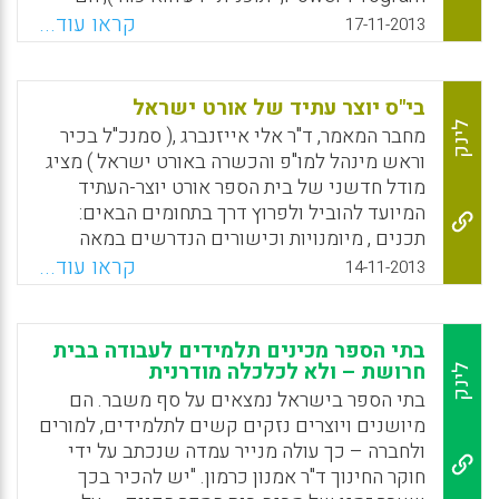
פעילים בלמידה – זו הרי כל הנקודה ( גילמור
חלק מהמערכת הציבורית בארה"ב והורי התלמידים
קראו עוד...
17-11-2013
קשת) .
אינם נדרשים לשלם כל תשלום נוסף ( ירדן
סקופ ) .
Facebook
Email
WhatsApp
X
בי"ס יוצר עתיד של אורט ישראל
Facebook
Email
WhatsApp
X
לינק
מחבר המאמר, ד"ר אלי אייזנברג ,( סמנכ"ל בכיר
וראש מינהל למו"פ והכשרה באורט ישראל ) מציג
מודל חדשני של בית הספר אורט יוצר-העתיד
המיועד להוביל ולפרוץ דרך בתחומים הבאים:
תכנים , מיומנויות וכישורים הנדרשים במאה
ה-21 , ערכים, למידה, הוראה והנחייה, מבנה פיזי
קראו עוד...
14-11-2013
ועיצוב סביבתי. בית הספר החדשני של אורט לא
יהיה ממיין ויקבל את אוכלוסיות התלמידים של
קהילתו ואלה הרוצים להתחנך בו ויקדם את
בתי הספר מכינים תלמידים לעבודה בבית
ניעותם החברתית והכלכלית.
חרושת – ולא לכלכלה מודרנית
לינק
בתי הספר בישראל נמצאים על סף משבר. הם
Facebook
Email
WhatsApp
X
מיושנים ויוצרים נזקים קשים לתלמידים, למורים
ולחברה – כך עולה מנייר עמדה שנכתב על ידי
חוקר החינוך ד"ר אמנון כרמון. "יש להכיר בכך