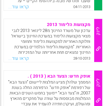
שעבר זמנו של מבנה בית הספר הקיים – על
מדינת ישראל להתניע מהלך של שינוי גישה
קראו עוד...
04-11-2013
בתחום החינוך", נכתב בנייר העמדה ( ליאור דטל) .
Facebook
Email
WhatsApp
X
מקצועות הלימוד 2013
לינק
עדכון של משרד החינוך מ28 לינואר 2013 לגבי
מצאי מקצועות הלימוד במערכת החינוך בישראל
וחלוקת האחריות למקצועות הלימוד ותחומי
האחריות. "מקצועות הלימוד הנלמדים במערכת
החינוך נמצאים תחת אחריותה של המזכירות
הפדגוגית ועומדים בלב פעילותה. אחריות זו
קראו עוד...
28-10-2013
כוללת את מדיניות המקצוע, בניית תכנית הלימוד,
קביעת תכני הלימוד, ליווי הכשרה ופיתוח של
המורים המקצועיים, פיקוח ומעקב על הוראת
אופק חדש: הצעד הבא ( 2013 ) .
המקצועות השונים הטמעתם ופיתוחם בשטח,
לינק
המסמך שלהלן מציע המלצות ליישום "הצעד הבא"
בחינות הבגרות, חומרי הלימוד ועזרי ההוראה,
של רפורמת "אופק חדש". הרפורמה החלה בשנת
חידושים מחקרים ופרויקטים, ייצוג המקצוע בארץ
2007, וה"צעד הבא" יימשך בחמש השנים הבאות.
ובחו"ל" .
ההמלצות מבוססות על שורה של מחקרים מהארץ
ומהעולם, ועיקרן חתירה להעמיד את עובדי