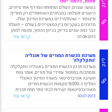
פחות, ללמוד יותר
לינק
ששה שבועות, כל אחד, והשוו את האפקטיביות
בשעה שברוב העולם המפותח המרדף אחר ציונים,
שלהם במדגם של 137 תלמידי מגמה ביולוגית
הישגים והצלחה במבחנים השוואתיים רק מחריף,
בבית הספר התיכון ( Cromley, Jennifer G.;
סינגפור – שהתלמידים במערכת החינוך שלה
Bergey, Bradley W.; Fitzhugh, Shannon;
מדורגים בעקביות בין המצטיינים בעולם – פועלת
Newcombe, Nora; Wills, Theodore W.;
כבר כמה שנים בדיוק בכיוון ההפוך, ומנסה למתן
Shipley, Thomas F.;) .
את המרוץ, או לפחות לקחת אותו למקום אחר. –
קראו עוד...
07-08-2013
2004 החזון התגלגל לרפורמת Teach Less
Facebook
Email
WhatsApp
X
,Learn More‏ ( TLLM), שנועדה לשנות באופן
יסודי את טבעו של החינוך בסינגפור. המניע
מערכת הכשרת המורים של אנגליה
לביצוע הרפורמה היה החשש שלמרות הציונים
'התקלקלה'
לינק
הגבוהים, התלמידים בסינגפור לא אוהבים ללמוד,
מערכת תכנון הכשרת המורים באנגליה התקלקלה
ולא יצליחו לגדול להיות יזמים ומנהלים שיכולים
ומסתכנת במחסור עתידי של מורים, אומר צוות
לקדם את סינגפור בתחרות הגלובלית ( דפנה מאור,
חשיבה אוניברסיטאי. משרד החינוך האנגלי
ליאור דטל).
החליף כ-9,000 מקומות הכשרת מורים
מאוניברסיטאות ישירות לבתי ספר תחת תכנית
Facebook
Email
WhatsApp
X
הזיקה הישירה (School Direct
קראו עוד...
30-07-2013
programme).אולם מחקר מיליון+ (Million+)
מנבא, שהואיל ורק 45% מהמקומות יתמלאו, יהיו