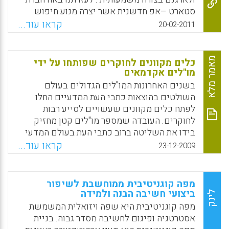
סטארט –אפ חדשנית אשר יצרה מנוע חיפוש
Facebook
Email
WhatsApp
X
חדש ושונה במהותו ממנוע חיפוש רגיל כמו גוגל ,
קראו עוד...
20-02-2011
לדוגמא. האתר הוא מנוע חיפוש "חכם" ומאוד
ידידותי לשימוש. זהו למעשה מנוע אנציקלופדי
דינאמי היודע ליצור הבנייה של המידע . בפעולת
מאמר מלא
כלים מקוונים לחוקרים שפותחו על ידי
חיפוש בודדת אחת האתר יסדר לכם את החומר
מו"לים אקדמאים
מאתרי אינטרנט רבים כגון: מוויקיפדיה,
בשנים האחרונות המו"לים הגדולים בעולם
YouTube, Flickr, Twitter, Digg, והאינטרנט
השולטים בהוצאות כתבי העת המדעיים החלו
בכלל. עיקר החיפוש נעשה במקורות מידע
לפתח כלים מקוונים שעשויים לסייע רבות
באנגלית בשלב זה .
לחוקרים. העובדה שמספר מו"לים קטן מחזיק
בידו את השליטה ברוב כתבי העת בעולם המדעי
Facebook
Email
WhatsApp
X
(רבבות כותרים) בדרך כלל גורמת למורת רוח, אך
קראו עוד...
23-12-2009
במקרה של הכלים שיוצגו להלן, דוקא עובדה זו,
שמשמעותה ריכוז עצום של מידע ונתונים בתחום,
הם המעניקים לכלים אלו, בין השאר, את כוחם
מפה קוגניטיבית ממוחשבת לשיפור
הרב. כל הכלים מתאפיינים במנשק ידידותי ונוח
ביצועי חשיבה הבנה ולמידה
לינק
וכדאי לבדוק ולהתרשם מהם. הרישום, השימוש
מפה קוגניטיבית היא שפה ויזואלית המשמשת
ו/או ההשתתפות בכל הכלים שהוצגו הוא בחינם.
אסטרטגיה ופיגום לחשיבה מסדר גבוה. בניית
(פני ברסימנטוב)