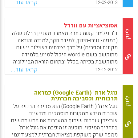
(ציורים קטנים), בכיוונים ובמרחב הדף כדי לתאר
קראו עוד...
12-02-2013
קשרים בין נושאים. הוא מבחין בין נושא ראשי
Facebook
Email
WhatsApp
X
למשני, ומוסיף מילים על הענפים כדי לאפיין-
איזה סוג קשרים הלומד רואה בין המושגים הללו (
אסוציאציות עם וורדל
לימור ליבוביץ ) .
לינק
ד"ר גילמור קשת כתבה מאמרון מעניין בבלוג שלה
(במוזה- נוירו-חינוך, למידת חקר, למידה והוראה
Facebook
Email
WhatsApp
X
מקוונת וספרים) על דרך יצירתית לשילוב יישום
מתוקשב בשם wordle היכול לסייע בלמידה
מתוקשבת בכיתה בכלל ובתחום הוראת הביולוגיה
בפרט.
קראו עוד...
12-12-2012
Facebook
Email
WhatsApp
X
גוגל ארת' (Google Earth) כמראה
תרבותית וכסביבה חברתית
לינק
גוגל ארת' ( Google Earth) הוא סביבה הבנויה על
שכבות מידע ממקורות מוסמכים ומדעיים
שבצידן שכבות שיתוף המערבות את המשתמשים
בתהליך המיפוי. תופעה זו הופכת את גוגל ארת'
ממפה שרק משקפת מציאות חברתית למצע דינמי