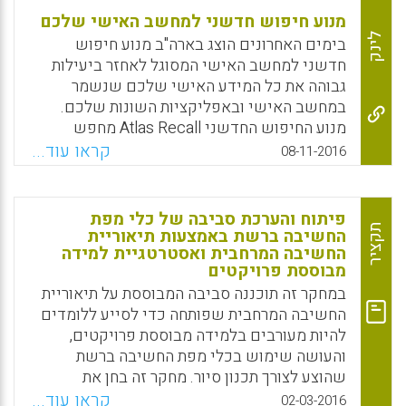
מנוע חיפוש חדשני למחשב האישי שלכם
לינק
בימים האחרונים הוצג בארה"ב מנוע חיפוש
חדשני למחשב האישי המסוגל לאחזר ביעילות
גבוהה את כל המידע האישי שלכם שנשמר
במחשב האישי ובאפליקציות השונות שלכם.
מנוע החיפוש החדשני Atlas Recall מחפש
בו-זמנית בכל הקבצים שלכם, הדוא"ל, המוסיקה
קראו עוד...
08-11-2016
וכל סוג מידע אחר שאגרתם אי פעם. מדובר על
מנוע חיפוש עם אלגוריתם ייחודי היודע לקשור
בין כל סוגי המידע שלכם במחשב האישי ולהציג
פיתוח והערכת סביבה של כלי מפת
על פי רלוונטיות ואינטגרציה (עמי סלנט).
תקציר
החשיבה ברשת באמצעות תיאוריית
החשיבה המרחבית ואסטרטגיית למידה
Facebook
Email
WhatsApp
X
מבוססת פרויקטים
במחקר זה תוכננה סביבה המבוססת על תיאוריית
החשיבה המרחבית שפותחה כדי לסייע ללומדים
להיות מעורבים בלמידה מבוססת פרויקטים,
והעושה שימוש בכלי מפת החשיבה ברשת
שהוצע לצורך תכנון סיור. מחקר זה בחן את
ההבדלים בביצועי הלמידה ובביצוע פרויקטים בין
קראו עוד...
02-03-2016