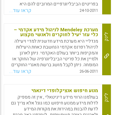
בפריטים הביבליוגרפיים המרובים להם היא
נדרשת במהלך מחקריה.ZOTERO הינו בסיס
קראו עוד...
24-10-2011
נתונים ביבליוגרפי על בסיס מקור פתוח המפותח
על ידי ה Roy Rosenzweig Center for History
& New Media של אוניברסיטת George Mason
מערכת Mendeley לניהול מידע אקדמי –
מאז 2007.
כלי עזר יעיל לחוקרים ולאנשי מקצוע
לינק
מנדליי היא מערכת מידע חדשנית למדי ויעילה
Facebook
Email
WhatsApp
X
לניהול רפרנס אקדמי הנחשבת כאחת היעילות
והמקיפות ביותר בעולם האקדמי. ניתן לארגן
ולמיין את כל פריטי הביבליוגרפיה של החוקר או
המומחה. ניתן לקבל מושג ברשת מאגרי החוקרים
שהקימה Mendeley, לגבי מיהם החוקרים
קראו עוד...
26-06-2011
הנקראים ביותר וכתבי העת הנקראים ביותר
בתחום המחקר שלך כמשתמש רשום .
Mendeley היא גם תוכנה אקדמית שמארגנת את
מנוע חיפוש אנציקלופדי דינאמי
קבצי המחקר במחשב .היא מרכזת את פרטי
לינק
בעולמנו הרווי מידע דיגיטאלי , אין זה מספיק
המידע מקבצי הPDF במחשב המשתמש
לדלות מידע ממנוע חיפוש כמו גוגל אלא צריך גם
ומאפשרת בכך חיפוש קל ונוח בקבצי הPDF ואת
לדעת להבנות במהירות את מקורות המידע
היכולת לייצר רשימה דיגיטאלית של מקורות .
ולארגנם בצורה משמעותית . לעזרתנו באה חברת