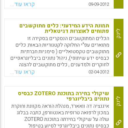
לקיום יחסים חברתיים ולרשת חברתית בפני
קראו עוד...
09-09-2012
עצמה. לצד הממשק של התוכנה עצמה התפתחה
קהילת משתמשים (Google Earth Community)
המקיימת בינה לבין עצמה אינטראקציות
תמונת הידע המידעני: כלים מתוקשבים
המבוססות על פעילות המיפוי המשותפת. לעיתים
פתוחים לאוצרות דגיטאלית
לינק
משמשת הסביבה אף לקידום אג'נדות פוליטיות
הכלים המתוקשבים הנסקרים בסקירה זו
כאלו ואחרות. עם זאת, היא גם משקפת את
מתוארים עפ"י החלוקה לקטגוריות הבאות: כלים
הפערים החברתיים הקיימים בחברה הדיגיטלית
מתוקשבים טקסטואליים ( סימניות חברתיות
ואף תורמת להעמקתם – למשל, הפערים בין בעלי
כבסיס ידע שיתופי), ניהול נתונים ביבליוגראפיים
הגישה לאינטרנט לבין מי שהאינטרנט אינו נגיש
לחוקרים ולמדענים , כלים מתוקשבים להצגה
להם, אם בשל היעדר אמצעים כלכליים ואם בשל
ויזואלית ( כלים ויזואליים) , כלים משולבים
קראו עוד...
02-04-2012
סיבות אחרות ( חגית מישר-טל) .
טקסט ותצוגה חזותית • כלים מתוקשבים להפצת
מידע ( עיתונים מותאמים אישית) , מחוללים
Facebook
Email
WhatsApp
X
לאתרי תוכן ( וורדפרס, בלוגר וכדומה), כלי איסוף
שיקולי בחירה בתוכנת ZOTERO כבסיס
וצוברי מידע בהתאמה אישית ( עמי סלנט )
נתונים ביבליוגרפי
לינק
איגנציה דה וואארד, מנהלת הוראה מקוונת וחוקרת
Facebook
Email
WhatsApp
X
במכון לרפואה טרופית באנטוורפן, כתבה בבלוג
שלה על שיקולי בחירתה בתוכנת ZOTERO
כבסיס נתונים ביבליוגרפי לסיוע בטיפול