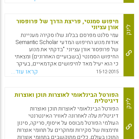
משתתפים המשתמשים בכלי מפת החשיבה
ברשת (קבוצת הניסוי) לבין מנועי חיפוש רגילים
באינטרנט (קבוצת הביקורת). התוצאות מראות
חיפוש סמנטי, פריצת הדרך של פרופסור
שהביצוע של קבוצת הניסוי היה טוב יותר באופן
אורן עציוני
לינק
ניכר מזה של קבוצת הביקורת הן במונחים של
עמי סלנט מפרסם בבלוג שלו סקירה מעניינת
ביצועי למידה הן במונחים של ביצוע פרויקטים
אודות מנוע החיפוש המדעי Semantic Scholar
(Hou, Huei-Tse; Yu, Tsai-Fang; Wu, Yi-Xuan;
של פרופסור אורן עציוני: "בדקתי את מנוע
Sung, Yao-Ting; Chang, Kuo-En, 2016).
החיפוש הסמנטי (בשבועיים האחרונים) ומצאתי
כי הוא יעיל מאד לחיפושים אקדמאיים, בעיקר
Facebook
Email
WhatsApp
X
לראיית הרשת הסמנטית של משפטי מפתח [Key
קראו עוד...
15-12-2015
Phrases] הקשורה מעבר לניתוח הטקסטואלי.
כלומר, זהו לא חיפוש נקודתי המציג תשובות
מדויקות של השאילתה שנשאלה כמו בגוגל.
הפורטל הבינלאומי לאוצרות תוכן ואוצרות
במבט ראשון לא רואים קשר בין משפטי המפתח,
דיגיטלית
לינק
אך במבט נוסף ניתן לגלות קשרים של נושאי
הפורטל הבינלאומי לאוצרות תוכן ואוצרות
החיפוש בדיסציפלינות מחקר שונות, ולכן מדענים
דיגיטלית עלה לאחרונה לאוויר האינטרנטי
עשויים להפיק תועלת ממנוע החיפוש הסמנטי
העולמי.הפורטל מבוסס על איסוף, סריקה, סינון
יותר ממידענים הרגילים לחיפוש טקסטואלי או
ותימצות של סקירות ומחקרים על תחומי אוצרות
חיפוש בוליאני. מנוע החיפוש הסמנטי עשוי
התוכן בעולם, כלים מתוקשבים בתחומי אוצרות