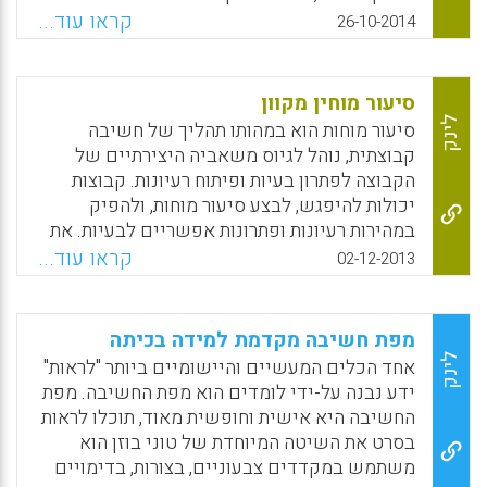
לסייע יותר באיתור כיווני מחקר או נתיבי מחקר
התוכן, מיזמים, ותהליכי עבודה. הפורטל
קראו עוד...
26-10-2014
ופחות באספקת תשובות עובדתיות חד-משמעיות.
הבינלאומי לאוצרות תוכן ואוצרות דיגיטלית הוא
ניתן גם למיין את הממצאים על פי רלבנטיות או
המאגר השיטתי היחיד מסוגו באינטרנט והוא
עדכניות" (עמי סלנט).
מבוסס על איסוף שיטתי של סקירות על כלים
סיעור מוחין מקוון
מתוקשבים, מתדולוגיות לניהול ידע אישי, סקירות
Facebook
Email
WhatsApp
X
לינק
סיעור מוחות הוא במהותו תהליך של חשיבה
השוואתיות והמלצות מומחים ברחבי העולם (עמי
קבוצתית, נוהל לגיוס משאביה היצירתיים של
סלנט).
הקבוצה לפתרון בעיות ופיתוח רעיונות. קבוצות
יכולות להיפגש, לבצע סיעור מוחות, ולהפיק
Facebook
Email
WhatsApp
X
במהירות רעיונות ופתרונות אפשריים לבעיות. את
אלה ניתן להעריך, למחוק את הבלתי-שימושיים
קראו עוד...
02-12-2013
וללטש וליישם את הרעיונות המבריקים. סיעור
מוחות מסייע לתלמיד להטמיע ידע חדש בתוך
מערכת מוכרת של הקשרים, ומאפשר לכל תלמיד
מפת חשיבה מקדמת למידה בכיתה
לתרום מהידע ומעולם האסוציאציות שלו לכלל
לינק
אחד הכלים המעשיים והיישומיים ביותר "לראות"
התלמידים. ככל שיותר לומדים ישתתפו בסיעור
ידע נבנה על-ידי לומדים הוא מפת החשיבה. מפת
המוחות, כך תיבנה מערכת הקשרים עשירה
החשיבה היא אישית וחופשית מאוד, תוכלו לראות
ומגוונת יותר.בסקירה ניתן למצוא רשימה של כלים
בסרט את השיטה המיוחדת של טוני בוזן הוא
דיגיטליים לעריכת סיעור מוחין מקוון בכיתה או
משתמש במקדדים צבעוניים, בצורות, בדימויים
בקורס במכללה.