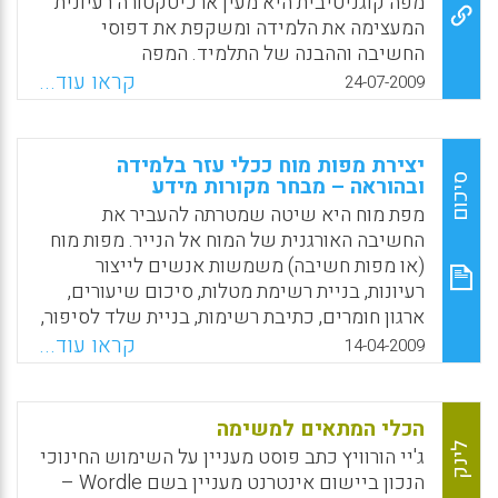
מפה קוגניטיבית היא מעין ארכיטקטורה רעיונית
המעצימה את הלמידה ומשקפת את דפוסי
Facebook
Email
WhatsApp
X
החשיבה וההבנה של התלמיד. המפה
הקוגניטיבית משמשת כטכניקה גראפית
קראו עוד...
24-07-2009
המסייעת להבין את אופן החשיבה (מטא –
קוגניציה) ובעיקר המחשה איך הפריטים
מתחברים יחד. המפה הקוגניטיבית מבליטה
יצירת מפות מוח ככלי עזר בלמידה
מיומנויות חשיבה כגון: השוואה וניגוד, רצף- סדר
סיכום
ובהוראה – מבחר מקורות מידע
עד התוצאה, זיהוי סיבתיות, יחסים חלקיים
מפת מוח היא שיטה שמטרתה להעביר את
ושלמים, סיווג ומיון, אנאלוגיות ועוד. בסקירתה
החשיבה האורגנית של המוח אל הנייר. מפות מוח
המועילה והחשובה מציינת ליזי כהן כמה וכמה
(או מפות חשיבה) משמשות אנשים לייצור
תוכנות באינטרנט שיכולות לסייע במלאכת בניית
רעיונות, בניית רשימת מטלות, סיכום שיעורים,
והרכבת המפה הקוגניטיבית( ליזי כהן ).
ארגון חומרים, כתיבת רשימות, בניית שלד לסיפור,
כתבות או סרטים. יצירת מפת מוח היא דרך רבת
קראו עוד...
Facebook
Email
WhatsApp
X
14-04-2009
עוצמה לעשות את כל הדברים האלו ולהשתחרר
מההרגל המגונה שיש לנו שהוא כתיבת בצורה
ליניארית העובדת בניגוד לדרך בה המוח שלנו
הכלי המתאים למשימה
עובד. המשמעות של מפת מוח היא שבמקום
לינק
ג'יי הורוויץ כתב פוסט מעניין על השימוש החינוכי
לכתוב סעיפים כאשר אנחנו מנסים לגבש סיכום
הנכון ביישום אינטרנט מעניין בשם Wordle –
או רעיון כלשהו (המצאה חדשה, מאמר, תיאוריה