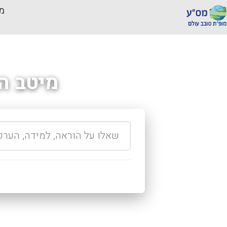
מכ
מיטב ה