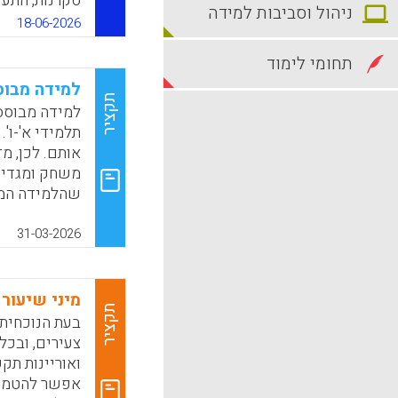
סקרנות, התעו
ניהול וסביבות למידה
חדש לחיים וה
18-06-2026
לבית הספר סו
נגרים, קולנוע
תחומי לימוד
איור, להציג ד
למידה מבוס
למוזיקה חדשנ
תקציר
למידה מבוסס
ביום השואה 
תלמידי א'-ו'
מאפרת או מל
אותם. לכן, מ
בראש השנה ד
משחק ומגדירה
שהלמידה המש
k
App
מנהלים, מורים
ליישמה באופן
31-03-2026
בין המדיניות
זה מציע תוכנ
בבתי הספר הי
מיני שיעור 
תקציר
k
App
צעירים, ובכל
ואוריינות תק
אפשר להטמיע 