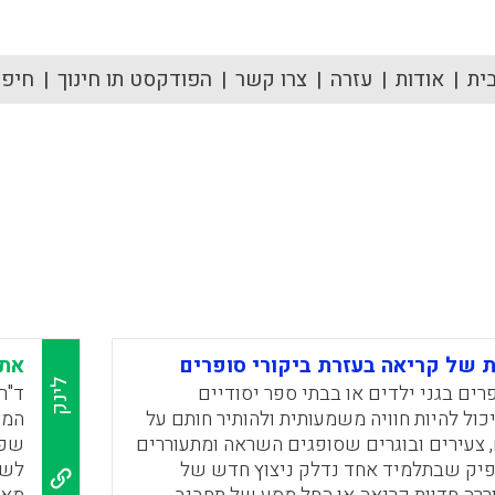
ית
אודות
עזרה
צרו קשר
הפודקסט תו חינוך
חיפוש
ת של קריאה בעזרת ביקורי סופרים
אתר
לינק
רים בגני ילדים או בבתי ספר יסודיים
ד"ר
יכול להיות חוויה משמעותית ולהותיר חותם על
המצ
 צעירים ובוגרים שסופגים השראה ומתעוררים
שפה
יק שבתלמיד אחד נדלק ניצוץ חדש של
לשל