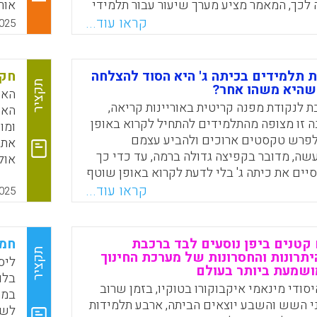
לכך, המאמר מציע מערך שיעור עבור תלמידי
אור
' ובו הם מתבקשים לנתח כותרות חדשותיות
לתמ
קראו עוד...
025
שקלן, יחסן, תרומתן או הטייתן ביחס לגוף
תלמידים בכיתה ג' היא הסוד להצלחה
חקי
Faceboo
Email
Whats
X
תקציר
שהיא משהו אחר?
האו
ת לנקודת מפנה קריטית באוריינות קריאה,
האו
זו מצופה מהתלמידים להתחיל לקרוא באופן
ומו
 לפרש טקסטים ארוכים ולהביע עצמם
את 
שה, מדובר בקפיצה גדולה ברמה, עד כדי כך
אול
ים את כיתה ג' בלי לדעת לקרוא באופן שוטף
בהת
צמו חסר אונים בכיתות ד'-ו' ולהתקשות מאוד
קראו עוד...
הכי
025
מוד שאינם קריאה, ובכלל זה מתמטיקה
היל
ף שמדובר בחומרי לימוד מספריים ומדויקים,
 מהווה ערוץ מרכזי להעברה ויישום של
 קטנים ביפן נוסעים לבד ברכבת
חמש
תקציר
תרונות והחסרונות של מערכת החינוך
ליס
ושמעת ביותר בעולם
בלו
Faceboo
Email
Whats
X
סודי מינאמי איקבוקורו בטוקיו, בזמן שרוב
במת
י השש והשבע יוצאים הביתה, ארבע תלמידות
לשי