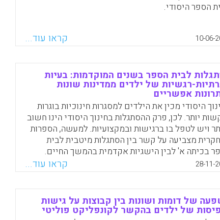
ת הספר היסודי.
Facebook
Email
WhatsApp
X
קראו עוד...
10-06-2
גלות לבית הספר בשנים המוקדמות: בעיות
תיות-רגשיות של ילדים ממדינות שונות
רונות אפשריים
נוך היסודי מכין את הילדים למסגרות חינוכיות בוגרות
קשות יותר. לכן, פרק ההסתגלות בחינוך היסודי הינו חשוב
תר ויש לטפל בו ברגישות ובמקצועיות. למעשה, הספרות
קרית מצביעה על קשר בין הסתגלות מיטבית לבית
ר בכיתה א' לבין הישגיות אקדמית בהמשך החיים.
ד, נמצאה התאמה בין קשיי הסתגלות לבית ספר לבין
קראו עוד...
28-11-2
ות פסיכולוגיות-התנהגותיות בהמשך החיים. לא בכדי,
רופה ובארה"ב פותחו והושקו תוכניות שמטרתן היא הכנת
י גן חובה לכיתה א' ותמיכה בקשיי הסתגלות של
עה של דומות ושונות בין קבוצות על גישות
ידים לבית הספר היסודי. זאת, באמצעות הזרמת כספים,
יסות של ילדים בהקשר לקונפליקט פוליטי
כות הוריות, הכשרות מורים ומחנכים, הרצאות ופעילויות