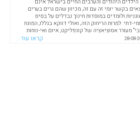
 הילדים היהודים והערבים החיים בישראל אינם
לתיות.
אים בקשר יומי זה עם זה, מכיוון שהם גרים בערים
וגניות ולומדים במוסדות חינוך נבדלים על בסיס
Facebook
Email
WhatsApp
X
מי-דתי. למרות הריחוק הזה, ואולי דווקא בגללו, המונח
בי" מעורר אסוציאציה של קונפליקט, איום ואי-נוחות
ב ילדים יהודים-ישראלים כבר בגיל צעיר. ככל שיעברו
קראו עוד...
28-08-2
ים, דיס-הרמוניה זו עלולה להקצין ולכן דרושה התערבות
 ספרית עקיפה בנושא, אולי באמצעות תמונות, סיפורים,
יות או סרטים.
Facebook
Email
WhatsApp
X