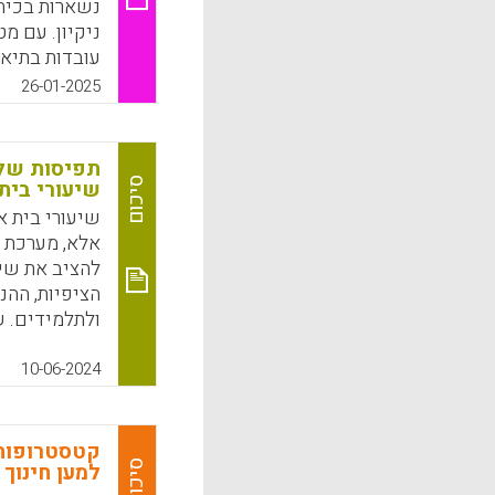
נשארות בכיתה
ניקיון. עם מ
עובדות בתיאום
מסביר מנהל ב
26-01-2025
אחריות".
k
App
תפיסות של מ
סיכום
שיעורי בית
שיעורי בית א
אלא, מערכת ה
להציב את שיע
הציפיות, ההנ
ולתלמידים. ש
ומורים אמורי
לבקש להשלים 
10-06-2024
מעבר לכך, חש
מקצועי בנושא
מורים בתחום 
קטסטרופות 
סיכום
למען חינוך 