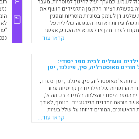
Faceboo
Email
Whats
X
כול לשמש כמערך יעיל לחינוך למוסריות. מעבר
רוב
קהי
 בפעולת הציור, חלק מן התלמידים חושף את
נמצ
עולמו, דן לעומק בסוגיות מוסריות ומפגין
הומ
ות שלרעידות האדמה השפעה שלילית על
לאו
מקום לפחד מהן או לשנוא את הטבע, אפשר
"ער
ד עם הזיכרונות הטראומתיים בצורה רציונלית
בקר
קראו עוד...
023
תלמידים מציעים רעיונות יוצאי-דופן,
השנ
 ויפים לעין שמבטאים הרמוניה עם הטבע,
בית
 בקהילתם.
הדמ
לדים שעולים לבית ספר יסודי:
ורים מאוסטרליה, סין, פינלנד, יפן
Faceboo
Email
Whats
X
11 מורי כיתות א' מאוסטרליה, סין, פינלנד, יפן וספרד,
ויות הרגשיות של הילדים הן קריטיות עבור
ת הספר היסודי והצלחה בלמידה בכיתה א',
אשר הוראת התכנים הפדגוגיים. בנוסף, לאורך
 הראשונים, המורים דיווחו על שלל בעיות
גון: אנוכיות-יתר, חוסר ויסות רגשי,
קראו עוד...
ת, התרגשות-יתר וחרדתיות, כמו גם על
ים בכושר ההסתגלות של התלמידים.