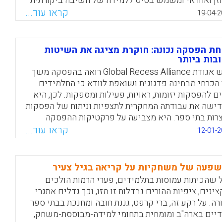
זן ואחראי ומשמש בסיס ללמידה של חשיבה ביקורתית
ריינות תקשורת. בנוסף, האתר משלב חידונים ותכנים
קראו עוד...
19-04-2
תבים בידי ילדים בליווי מומחים, תוך הקפדה על
חות, פרטיות וחוויית משתמש מותאמת.
ת הפסקה נכונה: חוקרת מציגה את השיטות
Facebook
Email
WhatsApp
X
בות ביותר
ראש אגודת Global Recess Alliance רואה בהפסקה משך
 הכרחי מבחינה פדגוגית ושואפת לוודא כי התלמידים
ים להפסקות יזומות, ראויות, פעילות ומספקות. לכן, היא
ישה את עבודתה המחקרית לתצפיות וניתוח של הפסקות
רות בתי ספר. היא מצביעה על פרקטיקות ההפסקה
ונות ביותר מבחינה ניהולית, משחקית וזמנית. כמו כן,
קראו עוד...
12-01-2
 מבהירה מהי החשיבות של הפסקות ומהן ההשלכות של
נעות מהפסקות, ומציגה קווי מנחה של הפסקות פעילות
ת הספר.
פעה של משחקיות על קריאה בגיל צעיר
 שהכיתות עמוסות בתלמידים, פערי הרמות הולכים
Facebook
Email
WhatsApp
X
צינים, ציפיות ההורים נבדלות זו מזו, וכך גדלים אתגרי
רה. על רקע זה, ברי קרפט, גננת חובה ומחנכת בבתי ספר
דיים בארה"ב ומומחית בתחומי למידה-מבוססת-משחק,