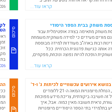
ררה חדוות קריאה או החל מסע של תחביב
מאו
ביקור היה שווה את זה. אפשר ורצוי להביא
ואו
קראו עוד...
026
פרים, מוזיקאים, מאיירים, משוררים, פסלים,
שנכ
נים או אוצרי מוזיאון ובהנחייתם לערוך סדנת
בטי
מויות יוצאות-דופן, לצלם סצנה, להאזין
סת משחק בבית הספר היסודי
לקח
ית או לכתוב פואמה או סיפור קצר. כמו כן,
סיכום
הטו
ת משחק מתאימה בצורה אופטימלית עבור
אפשר להזמין במאי של סרט שואה, בפורים
. גם מורים מעידים כי למידה משחקית משמחת
בישה, בשבועות חקלאי הקוצר את השדות,
זמן
דינות רבות בארה"ב מעודדות למידה מבוססת
בוראי וכדומה.
זוכ
 אותה כגישת פדגוגית הכרחית. ככל
מקד
חקית הופכת להיות נפוצה ונוכחת, מפקחים,
Faceboo
Email
Whats
X
בחצ
 וחוקרי חינוך מנסים להבין כיצד ניתן
הנכ
קראו עוד...
 מיטבי. בעשותם כן, הם נתקלים בפער מהותי
026
היא
 והתיאוריה לבין היישום בשטח. על כן, מאמר
הימ
ית פעולה רלוונטית להובלת למידה משחקית
בבי
סודיים.
בנושא אירועים עכשוויים לכיתות ג' ו-ד'
ההש
סיכום
בעת הנוכחית, הנחלת מיומנויות המאה ה-21 ללומדים
ככל
Faceboo
Email
Whats
X
ל זה חשיבה ביקורתית, צריכת מידע מפוכחת
ומק
שורת, נראית חשובה מאין כמוה. אבל, איך
המו
בתלמידי בתי הספר היסודיים מיומנויות
יסו