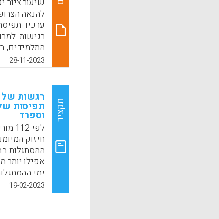
k
App
שיעור ציור י
להנאה הצרופה
ערכיו ותפיסת 
רגישות. למר
התלמידים, ב
וכדאי להתמוד
28-11-2023
ומודעת. כך, ה
פרו-סביבתיים
שלכאורה פגע
רגשות של י
תקציר
תפיסות של מ
k
App
וספרד
לפי 2
חיזוק המיומנ
ההסתגלות בבי
אפילו יותר מ
ימי ההסתגלות
התנהגותיות, כ
19-02-2023
היפר-אקטיביו
הבדלים ניכר