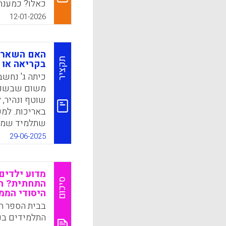
כאלו? כמענה 
כיתות ג' ו-ד
12-01-2026
ולהעריך את מ
הכתבה.
האם השארת 
k
App
תקציר
בקריאה או 
כיתה ג' נחשב
משום שבשנה 
שוטף ונהיר,
באריכות. למע
שתלמיד שמסי
עלול למצוא ע
29-06-2025
במקצועות לי
ומדעים. על א
גם בהם קריאה
מדוע ילדים
מידע.
סיכום
התחתית? הי
היסודי הממ
k
App
בבית הספר הי
התלמידים בנ