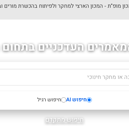
ון מופ"ת - המכון הארצי למחקר ולפיתוח בהכשרת מורים וב
מאמרים העדכניים בתחום ה
חיפוש AI
חיפוש רגיל
חיפוש מתקדם