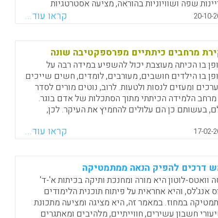
יינות שפה ושוויוניות בהוראה, מציעה אסטרטגיות
יכה וקידום של אוריינות שפה בגן החובה ובכיתות א'-ב'.
קראו עוד...
20-10-2
Facebook
Email
WhatsApp
X
רת מרחבים כיתתיים מפרספקטיבה שונה
פן בו הכיתה מעוצבת יכול להשפיע במידה רבה על
פן בו הילדים חושבים, מעורבים, לומדים, חשים שייכים
ערכים ומעזים לנסות ולטעות. לרוב, נוטים מורים לסדר
מרחב הלמידה הכיתתי מתוך הסתכלות של אדם בוגר.
ם, בעשותם כן הם עלולים להחמיץ את העיקר. לכן,
אם להדרכה המוצגת במאמר זה, בבואם לסדר את
קראו עוד...
תה, צריכים מורים להביא בחשבון את נקודת המבט של
17-02-2
דים.
Facebook
Email
WhatsApp
X
 דרכים להפיק הנאה ממתמטיקה
ה וואטס-לוטון היא מורה ומחנכת ותיקה בכיתות א'-ד'
ס אנג'לס, והיא אחראית על פיתוח תוכנית הלימודים
מטיקה במחוז. במאמר זה, היא מציגה ומציעה מתכונת
עורי חשבון עשירים, חווייתיים, מלהיבים ומאתגרים