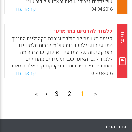
של ילדים ניצולי שואה ובאלו של דור שני
Facebook
Email
WhatsApp
X
לניצולי שואה. החלק הראשון מתאר את מושג
קראו עוד...
04-04-2016
הגעגוע והבחנתו מנוסטלגיה ותשוקה, בעוד החלק
השני משתמש במספר דוגמאות קליניות כדי
לתאר דפוסים של הימנעות מגעגוע: איסור,
ללמוד להרגיש כמו מדען
הכחשה, קשרים שטוחים, הימנעות וחוסר יכולת
תקציר
קיימת תשומת לב הולכת וגוברת בקהיליית החינוך
להיפרד. המאמר מסתיים בבחינה של היבטים
המדעי בנוגע לחשיבות של מעורבות תלמידים
בריאים ומסתגלים של געגוע אשר ניתן להשתמש
בפרקטיקות של המדעים. אולם, יש הרבה מה
בהם עבור חיים עשירים ובריאים יותר (Galiya
ללמוד לגבי האופן שבו תלמידים מתחילים
Rabinovitch, Efrat Kass).
ושומרים על מעורבותם בפקרקטיקות אלו. במאמר
זה, המחברים טוענים שאפקט אפיסטמי—רגשות
Facebook
Email
WhatsApp
X
קראו עוד...
01-03-2016
ותחושות הנחווים במדעים, כגון ההתרגשות מהיות
בעל רעיון חדש או רוגז לנוכח חוסר עקביות—הוא
חלק ממה שמדרבן ומייצב מעורבות דיסציפלינרית
3
2
1
(Lama Z. Jaber, David Hammer).
Facebook
Email
WhatsApp
X
עמוד הבית