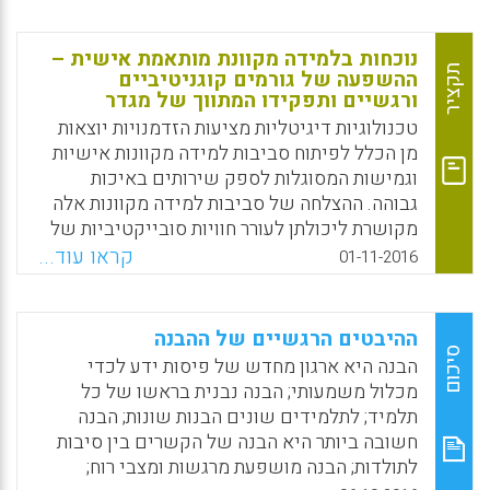
פוחת העניין שהם מביעים בלימודי המדעים. יש
לעודד את אותם לעסוק בנושאים מדעיים
נוכחות בלמידה מקוונת מותאמת אישית –
הנוגעים לחיי היום-יום, למשל שינוי אקלים
תקציר
ההשפעה של גורמים קוגניטיביים
ורגשיים ותפקידו המתווך של מגדר
וטיהור מים, משום שהדבר מגביר את המוטיבציה
שלהם ללימוד המקצועות המדעיים.
טכנולוגיות דיגיטליות מציעות הזדמנויות יוצאות
מן הכלל לפיתוח סביבות למידה מקוונות אישיות
Facebook
Email
WhatsApp
X
וגמישות המסוגלות לספק שירותים באיכות
גבוהה. ההצלחה של סביבות למידה מקוונות אלה
מקושרת ליכולתן לעורר חוויות סובייקטיביות של
נוכחות, שדרכן לומדים מקוונים מרגישים שהם
קראו עוד...
01-11-2016
"ממוקמים" באופן אינדיבידואלי בתוך סביבה
חינוכית בעלת אופי אנושי, אמיתית. המחברים בנו
מודל משולב שממקם תהליכים קוגניטיביים
ההיבטים הרגשיים של ההבנה
(השליטה הנתפסת של לומד מקוון, תשומת לב
סיכום
הבנה היא ארגון מחדש של פיסות ידע לכדי
ממוקדת, דמיון מנטלי) ורגש בליבה של תצורת
מכלול משמעותי; הבנה נבנית בראשו של כל
הנוכחות, ומתייחס לתפקיד המתווך של מגדר
תלמיד; לתלמידים שונים הבנות שונות; הבנה
(Rodriguez-Ardura, Inma; Meseguer-Artola,
חשובה ביותר היא הבנה של הקשרים בין סיבות
Antoni, 2016).
לתולדות; הבנה מושפעת מרגשות ומצבי רוח;