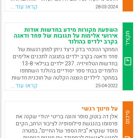
ויציבות. על רקע זה, קימברלי צאי-קוקוול, מורה,
קראו עוד...
28-03-2024
יועצת חינוכית ויזמית תוכנית חדשנית להנעת
מורים להצלחה, משתפת אסטרטגיות שמטרתן
לסייע למורים להחדיר הנאה למסעם במערכת
השפעת מקורות מידע בחדשות אודות
החינוך – במישור האישי והקולקטיבי.
תקציר
אירועי אלימות על תגובות של פחד ודאגה
בקרב ילדים בהולנד
Facebook
Email
WhatsApp
X
המחקר הנוכחי בדק כיצד ניתן למתן רגשות של
פחד ודאגה בקרב ילדים בתגובה לתכנים אלימים
בחדשות הטלוויזיה. 237 ילדים בגילאי 13-8
הלומדים בבתי ספר יסודיים בהולנד השתתפו
במחקר. לילדים הוצגה הקלטה של תוכנית חדשות
המדווחת על אירוע טרור. הילדים הוקצו באופן
קראו עוד...
25-04-2022
אקראי לשלוש קבוצות שנבדלו ביניהן במקור
המגיב לאירועים בתוכנית החדשות. המידע החי
כפי שהוצג על ידי ילדים המעורבים בפיגועים
על חינוך רגשי
גרם לתגובות דאגה מוגברות אצל ילדים.
סיכום
אלן דה בוטון, סופר והוגה בריטי יהודי שקנה את
להשתתפותם של ילדים שלא היו מעורבים
פרסומו בהנגשת פילוסופיה לציבור הרחב, הקים
באירוע הטרור הייתה השפעה מרגיעה על הפחד
מוסד שנקרא "בית הספר של החיים", במטרה
והדאגה של הצופים הצעירים. כמו כן, מקורות
לסייע לאנשים להתמודד עם סוגיות קיומיות