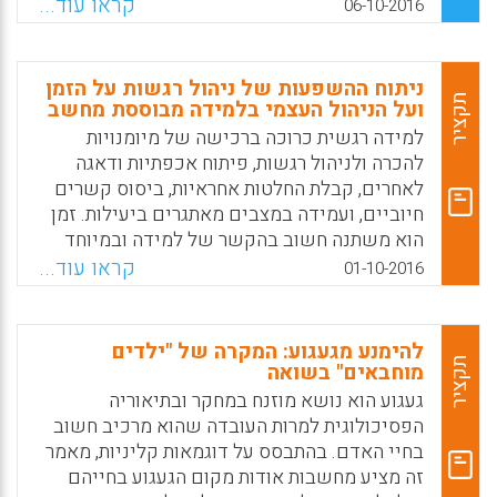
רגשות ומצבי רוח משפיעים על איכות ההבנה ועל
Facebook
Email
WhatsApp
X
קראו עוד...
06-10-2016
ההנעה להבין; מסקנה: המורים צריכים להבין את
הקשר שבין הבנה לרגשות ולעורר רגשות
המאפשרים הבנה (דאגלס ניוטון).
ניתוח ההשפעות של ניהול רגשות על הזמן
תקציר
ועל הניהול העצמי בלמידה מבוססת מחשב
Facebook
Email
WhatsApp
X
למידה רגשית כרוכה ברכישה של מיומנויות
להכרה ולניהול רגשות, פיתוח אכפתיות ודאגה
לאחרים, קבלת החלטות אחראיות, ביסוס קשרים
חיוביים, ועמידה במצבים מאתגרים ביעילות. זמן
הוא משתנה חשוב בהקשר של למידה ובמיוחד
בניתוח תהליכי הוראה-למידה המתרחשים
קראו עוד...
01-10-2016
בלמידה שיתופית, בעוד שניהול זמן חיוני ללמידה
יעילה. המטרה של עבודה זו היא לנתח את
ההשפעות של ניהול רגשות על ניהול זמן ועל
להימנע מגעגוע: המקרה של "ילדים
ניהול עצמי בלמידה מקוונת ולזהות את היכולות
תקציר
מוחבאים" בשואה
בניהול זמן ובניהול עצמי המושפעות ביותר בעת
געגוע הוא נושא מוזנח במחקר ובתיאוריה
שתלמידים חותרים להשיג למידה יעילה
הפסיכולוגית למרות העובדה שהוא מרכיב חשוב
(Arguedas, Marta; Daradoumis, Thanasis;
בחיי האדם. בהתבסס על דוגמאות קליניות, מאמר
Xhafa, Fatos, 2016).
זה מציע מחשבות אודות מקום הגעגוע בחייהם