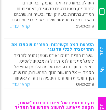
של תלמידים, לקידום התנהגותם המיטיבה
השולט במערכת החינוך מתמקד בהישגים
ולהפחתת התנהגותם השלילית, להצלחתם בכיתה,
לימודיים, בסטנדרטים פדגוגיים, באחריותיות
בבית הספר ומחוצה לו, ליחסיהם הבין-אישיים
המורה, בתחרות, בשיווק ועוד. בשיח זה, שרבים
ולתפקודם בחברה.
רואים כמייצג תפיסות עולם ניאו-ליברליות, נעדר
מקומם של הרגשות בתהליך החינוך בבית הספר
קראו עוד...
Facebook
Email
WhatsApp
X
25-03-2018
בכלל ובעבודת המורה בפרט. למותר לציין, כי
רגשות שזורים בעולמם המקצועי של המורה
והמנהל ומכוונים אותם בעבודתם החינוכית.
הפרעת קצב וקשיבות: המורים שהפכו את
המדיטציה לכלי פדגוגי
לינק
Facebook
Email
WhatsApp
X
עשרות מורים בתיכון אורט גוטמן נתניה לומדים
לתרגל מיינדפולנס. תרגול זה מבקש להסיט,
באופן מכוון ומודע, את תשומת הלב מן החוץ אל
הפנים — אל תחושות הגוף, המחשבות, הרגשות,
תוך השעיית השיפוט. השעיה זו נועדה לאפשר
אבחנה טובה יותר מה נכון לעשות בכל רגע.
קראו עוד...
09-03-2018
מחקרים שנערכו בעשורים האחרונים מראים כי
תרגול מיינדפולנס במשך שמונה שבועות מביא
להפחתה של לחץ, לירידה ברמות דיכאון וחרדה
סקירת ספרו של פיטר רוברטס "אושר,
ולשיפור במצב הרוח. יוזמי התוכנית מבקשים
תקציר
תקווה וייאוש: לחשוב מחדש על תפקיד