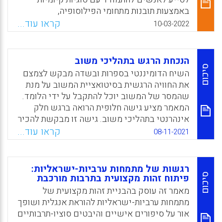
מומחים הפחיתו את תגובות הפחד בילדים, אך לא
באמצעות תובנות מתחומי הפילוסופיה,
השפיעו על תגובות הדאגה.
הפסיכולוגיה והסוציולוגיה. בהרצאה שזכתה ליותר
קראו עוד...
10-03-2022
משני מיליון צפיות ביוטיוב, טען דה בוטון כי כל
Facebook
Email
WhatsApp
X
אחד חייב לקבל "חינוך רגשי", והציג את העקרונות
המרכזיים של אותו חינוך. להלן עיקרי הדברים.
הנכחת הרגש בתהליכי משוב
סיכום
השיח הדומיננטי בספרות ובשדה מבקש לצמצם
Facebook
Email
WhatsApp
X
את החוויה הרגשית בסיטואציית המשוב על מנת
שהמסר של המשוב יוכל להתקבל על ידי הלומד.
המאמר מציע גישה חלופית הרואה ברגש חלק
אינהרנטי בתהליכי משוב. גישה זו מבקשת להכיר
ברגשות ולגייס את הלומד להיות מעורב בתהליכי
קראו עוד...
08-11-2021
המשוב על מנת שזה יהיה אפקטיבי. המאמר מציג
חקר מקרה שבחן את השפעת תוכנית לאוריינות
משוב על יכולתם של סטודנטים לנהל רגש
רגשות של מתמחות ערביות-ישראליות:
בסיטואציות של משוב. באמצעות תאוריית
סיכום
פיתוח זהות מקצועית בתרבות מורכבת
שליטה-ערך נבחנות חוויות משוב של סטודנטים
מאמר זה עוסק בהבניית זהות מקצועית של
למקצועות הבריאות בהתנסות מעשית לאחר
מתמחות ערביות-ישראליות להוראת אנגלית ושופך
השתתפותם בתוכנית.
אור על סיפורים אישיים והיבטים סוציו-תרבותיים