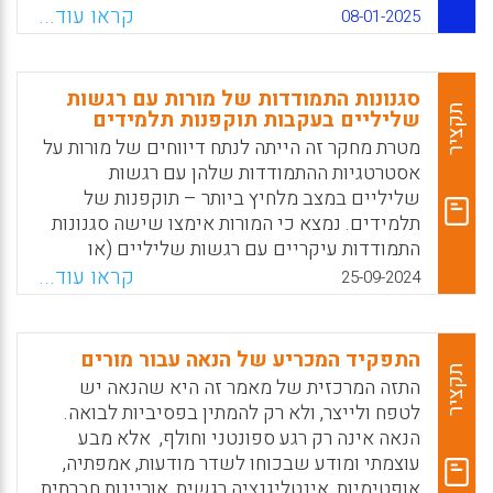
מסוג זה, או אפילו קריאת חומרים בנושא של
קראו עוד...
08-01-2025
ויסות רגשי, יכולה לעורר את מודעותם לתופעה,
להרחיב את מידת הגמישות והסתגלנות שלהם,
לחדד את יכולתם לניהול משברים ולפתרון בעיות,
סגנונות התמודדות של מורות עם רגשות
להציב בפניהם יעדים חדשים, להיטיב עם
תקציר
שליליים בעקבות תוקפנות תלמידים
בריאותם הנפשית ולחזק את כוח ההוראה.
מטרת מחקר זה הייתה לנתח דיווחים של מורות על
אסטרטגיות ההתמודדות שלהן עם רגשות
Facebook
Email
WhatsApp
X
שליליים במצב מלחיץ ביותר – תוקפנות של
תלמידים. נמצא כי המורות אימצו שישה סגנונות
התמודדות עיקריים עם רגשות שליליים (או
שילוב שלהם): סגנון קוגניטיבי, תמיכה חברתית,
קראו עוד...
25-09-2024
יחסי מורה-תלמיד, סגנון רגשי, אמונות מקצועיות
ורגיעה עצמית.
התפקיד המכריע של הנאה עבור מורים
Facebook
Email
WhatsApp
X
תקציר
התזה המרכזית של מאמר זה היא שהנאה יש
לטפח ולייצר, ולא רק להמתין בפסיביות לבואה.
הנאה אינה רק רגע ספונטני וחולף, אלא מבע
עוצמתי ומודע שבכוחו לשדר מודעות, אמפתיה,
אופטימיות, אינטליגנציה רגשית, אוריינות חברתית