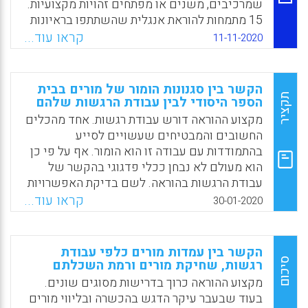
שמרכיבים, משנים או מפתחים זהויות מקצועיות.
Facebook
Email
WhatsApp
X
15 מתמחות להוראת אנגלית שהשתתפו בראיונות
עומק וכתיבת יומנים מראות כיצד רגשות, אירועים
קראו עוד...
11-11-2020
משמעותיים מעברן ומסורת הגמונית משפיעים על
זהותן המקצועית. לא פחות חשוב הן מוכיחות כיצד
אכזבה, דיכוי, צער וכאב יכולים להזדקק לכדי
הקשר בין סגנונות הומור של מורים בבית
השראה, סיפוק עצמי ותעצומות נפש.
תקציר
הספר היסודי לבין עבודת הרגשות שלהם
מקצוע ההוראה דורש עבודת רגשות. אחד מהכלים
Facebook
Email
WhatsApp
X
החשובים והמבטיחים שעשויים לסייע
בהתמודדות עם עבודה זו הוא הומור. אף על פי כן
הוא מעולם לא נבחן ככלי פדגוגי בהקשר של
עבודת הרגשות בהוראה. לשם בדיקת האפשרויות
הטמונות בהומור כמענה לצרכים הרגשיים של
קראו עוד...
30-01-2020
המורים, חולק בין 302 מורים לכיתות היסודי,
שאלון שמכוון להערכת סוגים שונים של עבודה
ריגשית וסגנונות שונים של הומור.
הקשר בין עמדות מורים כלפי עבודת
סיכום
רגשות, שחיקת מורים ורמת השכלתם
Facebook
Email
WhatsApp
X
מקצוע ההוראה כרוך בדרישות מסוגים שונים.
בעוד שבעבר עיקר הדגש בהכשרה ובליווי מורים