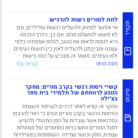
לתת למורים רשות להרגיש
תקציר
אי אפשר למחוק ולהעלים רגשות שליליים, וגם
לא פשוט להתעלם מהם. אם כך, הדרך הנכונה
היא לנסות לראות את הטוב, לגלות אמפתיה כלפי
עצמנו וסביבתנו ולהצליח לאזן בין רגשות נעימים
ולא-נעימים. מאמר זה מצביע על כמה גישות
פסיביות ואקטיביות שבכוחן לסייע למורים לפתח
קראו עוד...
18-02-2025
מיומנויות של ויסות רגשי ואינטליגנציה רגשית,
מתוך שאיפה לייצר אקלים בית ספרי חיובי.
קשיי ויסות רגשי בקרב מורים: מחקר
Facebook
Email
WhatsApp
X
סיכום
הנוגע לרווחתם של תלמידי בית ספר
בצ'ילה
מחקר זה קורא לאתר דרכים לשיפור והעצמת
הוויסות הרגשי בקרב מורים וגורס כי ראוי להרבות
בסדנאות אשר עובדות על הפן המנטלי ולהציע
לסגל המורים התערבויות בתחומים של מסוגלות
עצמית, חוסן וכושר עמידה. השתתפות בפעילויות