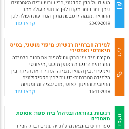
הושם על הפן הפדגוגי, הרי שבעשורים האחרונים
ניתן יותר ויותר מקום לפן הרגשי העולה מתוך
ההוראה. מגמה זו נובעת מתוך המודעות העולה לכך
שמורים צריכים להתמודד לא רק עם מטלות
קראו עוד...
23-09-2019
פדגוגיות אלא גם עם עומסים רגשיים. המאמר
הנוכחי דן בקשרים בין עבודת הרגשות של מורים
ומידת השחיקה שלהם ובין רמת ההשכלה שלהם.
למידה חברתית רגשית: מיפוי מושגי, בסיס
תיאורטי ואמפירי
לינק
Facebook
Email
WhatsApp
X
סקירת מידע זו מבקשת למפות את תחום הלמידה
החברתית הרגשית באופן מושגי, תיאורטי
ואמפירי. בין השאר, מציגה הסקירה את הזיקה בין
הלמידה החברתית-רגשית לבין הפסיכולוגיה
החיובית והחינוך לאופי, מוטיבציה ומיומנויות
המאה ה-21. בנוסף לכך, דנה הסקירה בקשרי
קראו עוד...
15-11-2018
הגומלין שבין הלמידה החברתית-רגשית
למיומנויות חברתיות רגשיות של עובדי הוראה,
למסוגלות עצמיות של תלמידים ולאקלים בית
רגשות בהוראה ובניהול בית ספר: אסופת
ספרי. לסיום, מבססת סקירת המידע את הטענה כי
תקציר
מאמרים
הלמידה החברתית-רגשית תורמת לרווחה האישית
ספר חדש בהוצאת מופ"ת: זה שנים רבות השיח