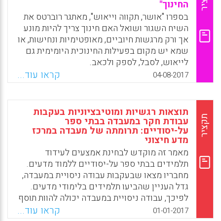
החינוך"
לשנות את האופן שבו פועלים בתי הספר,
במציאות תזזיתית ומרובת גירויים ולחצים.
בספרו "אושר, תקווה וייאוש", מאתגר רוברטס את
השיח השגור ושואל האם חינוך צריך להיות מונע
Facebook
Email
WhatsApp
X
אך ורק מרגשות חיוביים, מאופטימיות ונחישות, או
שמא יש מקום בפעילות החינוכית היומימית גם
לייאוש, לסבל, לספק ולכאב.
קראו עוד...
04-08-2017
Facebook
Email
WhatsApp
X
תוצאות רגשיות ומוטיבציוניות בעקבות
תקציר
עבודת חקר במעבדה בבתי ספר
על-יסודיים: תרומתה של מעבדה במרכז
מדע חיצוני
מאמר זה מוקדש לבחינת אמצעים לעידוד
תלמידים בבתי ספר על-יסודיים ללמוד מדעים.
מחבריו מצאו שבעקבות עבודה ניסויית במעבדה,
גדל העניין שהביעו תלמידים בלימודי מדעים.
לפיכך, עבודה ניסויית במעבדה יכולה להוות תוסף
חשוב בחינוך מדעי. לפי החוקרים, כאשר
קראו עוד...
01-01-2017
תלמידים עוברים ללמוד בבית ספר על-יסודי,