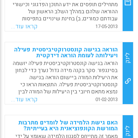
ליאור דטל).
מתחילים תופסים את ידע התוכן הפדגוגי וכישורי
ההוראה שלהם במהלך השלב הראשון של
Facebook
Email
WhatsApp
X
עבודתם כמורים; ב) בחינת שינויים בתפיסות
אישיות אלה במהלך שלוש השנים הראשונית של
קראו עוד...
17-05-2013
ההוראה. נבדקו שלושה תחומים הקשורים ישירות
לעבודה היום-יומית של המורה ומהווים חלק מידע
תוכן פדגוגי וכישורי הוראה: תכנון שיעורים,
הוראה בגישה קונסטרוקטיביסטית פעילה
אסטרטגיות הוראה וניהול כיתה (Choy, D., Wong,
ויעילותה לעומת הוראה דידקטית
לינק
A., Lim, K., & Chong, S).
הוראה בגישה קונסטרוקטיביסטית פעילה יושמה
בסינגפור. סקר בקנה מידה גדול נערך כדי לבחון
Facebook
Email
WhatsApp
X
את היעילות המורה ביישום הוראה בגישה
קונסטרוקטיביסטית פעילה. התוצאות הראו כי
נמצא מתאם חיובי בין היעילות של המורה לבין
הוראה קונסטרוקטיביסיטית פעילה. מיתאם זה
קראו עוד...
01-02-2013
היה גבוה יותר מאשר המיתאם בין יעילות ההוראה
לבין הוראה דידקטית רגילה בכיתה . (Nie,
Youyan; Tan, Gim Hoon; Liau, Albert Kienfie;
האם גישת הלמידה של לומדים מתרבות
Lau, Shun; Chua, Bee Leng, 2013).
המורשת הקונפוציאנית היא בעייתית?
לינק
מאמר זה מתייחס לסגנון הלמידה שאומץ על ידי