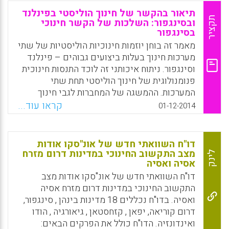
שאותם חלקו המערכות המוצלחות כוללים תכנון
תיאור בהקשר של חינוך הוליסטי בפינלנד
של התכניות להכשרת מורים סביב קריטריונים
תקציר
ובסינגפור: השלכות של הקשר חינוכי
בסינגפור
שנקבעו על ידי הדרישות להסמכה, בחלקם משום
שהם מכוונים לסייע לעיצוב הגישה והכוונות של
מאמר זה בוחן יוזמות חינוכיות הוליסטיות של שתי
התכניות, מערך תכנית הלימודים והתוצאות (Tatto,
מערכות חינוך בעלות ביצועים גבוהים – פינלנד
Maria Teresa, 2015).
וסינגפור. ניתוח איכותני זה לוכד התנסות חינוכית
פנומנולוגית של חינוך הוליסטי תחת שתי
Facebook
Email
WhatsApp
X
המערכות. ההמשגה של המחברות לגבי חינוך
הוליסטי מתמקדת בשני ממדים עיקריים: למידה
קראו עוד...
01-12-2014
הגורמת לשינוי ומעורבות של הקהילה. סימנים
ללמידה הגורמת לשינוי נצפו באמצעות פעילויות
משחק (לא)מובנות שהתלמידים מעורבים בהן.
דו"ח השוואתי חדש של אונ"סקו אודות
לגבי המעורבות של הקהילה, המחברות בחנו את
מצב התקשוב החינוכי במדינות דרום מזרח
לינק
אסיה ואסיה
הציוויים התומכים ביוזמות של מעורבות הקהילה
אשר התלמידים נחשפו אליהן ( Lee, Daphnee;
דו"ח השוואתי חדש של אונ"סקו אודות מצב
Hong, Helen; Niemi, Hannele, 2014).
התקשוב החינוכי במדינות דרום מזרח אסיה
ואסיה. בדו"ח נכללים 18 מדינות בינהן , סינגפור,
Facebook
Email
WhatsApp
X
דרום קוריאה, יפאן , קזחסטאן , גיאורגיה , הודו
ואינדונזיה. הדו"ח כולל את הפרקים הבאים: