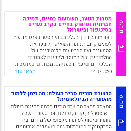
מטרות הנוער, משמעות בחיים, תמיכה
סיכום
חברתית וסיפוק בחיים בקרב נערים
בסינגפור ובישראל
רפורמות בחינוך בכלל ובבתי הספר בפרט מונעות
לעתים קרובות מתוך השאיפה לשפר את
ההישגים ואת הביצועים הלימודיים של
התלמידים ושל המוסד ולהכינם לאתגרים
הכלכליים שיעמדו בפניהם. מבחנים, כמו מבחני
פיז"א למשל, הם בעלי השפעה מכרעת על קובעי
קראו עוד...
14-07-2020
המדיניות ובסופו של דבר גם על אופי הלימוד. אך
האם אין בכך כדי לצמצם את משמעות החינוך?
לא מעט חוקרים תוהים ולמעשה מערערים על
הכשרת מורים סביב העולם: מה ניתן ללמוד
תפיסת החינוך הזו המוגבלת במידה רבה ליחסי
סיכום
מהעשייה הבינלאומית?
אמצעי-מטרה, וטוענים כי החינוך אמור להנחות את
המאמר מתאר הכשרת מורים בכמה מדינות בעולם
הנוער לקבל החלטות משמעויות באשר לעתידו,
– אוסטרליה, קנדה, פינלנד וסינגפור – שבהן
להדריך אותו כיצד להתקדם לעבר עתיד מצליח אך
פותחו שיטות לפיתוח מקצועי של מורים. בין
לא פחות חשוב מכך, אל עבר עתיד מוסרי.
הפרקטיקות המובילות: גיוס מועמדים איכותיים