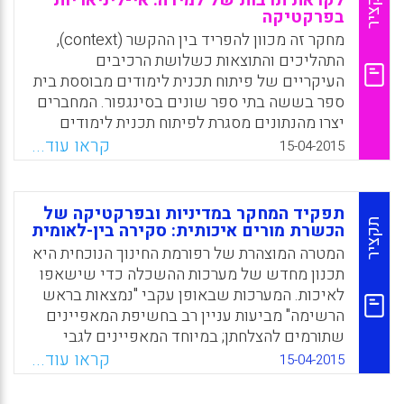
תקציר
לקראת תרבות של למידה: אי-ליניאריות
בפרקטיקה
מחקר זה מכוון להפריד בין ההקשר (context),
התהליכים והתוצאות כשלושת הרכיבים
העיקריים של פיתוח תכנית לימודים מבוססת בית
ספר בששה בתי ספר שונים בסינגפור. המחברים
יצרו מהנתונים מסגרת לפיתוח תכנית לימודים
מבוססת בית ספר המורכבת מחמישה נושאים
קראו עוד...
15-04-2015
שהתרכזו ב"תרבות של למידה". מסגרת זו מספקת
ראייה חלופית להמשגה המסורתית של פיתוח
תכנית לימודים מבוססת בית ספר על ידי הדגשה
תפקיד המחקר במדיניות ובפרקטיקה של
של הקשרים הלא-ליניאריים בין שלושת
תקציר
הכשרת מורים איכותית: סקירה בין-לאומית
המרכיבים הללו (Chen, Der-Thanq; Wang, Li-
המטרה המוצהרת של רפורמת החינוך הנוכחית היא
Yi; Neo, Wei-Leng, 2015).
תכנון מחדש של מערכות ההשכלה כדי שישאפו
לאיכות. המערכות שבאופן עקבי "נמצאות בראש
Facebook
Email
WhatsApp
X
הרשימה" מביעות עניין רב בחשיפת המאפיינים
שתורמים להצלחתן; במיוחד המאפיינים לגבי
ההכנה של המורים לעתיד. המחקר לגבי
קראו עוד...
15-04-2015
התהליכים להבטחת האיכות של הכשרת המורים
החל לספק ראיות לכך שהמאפיינים המשותפים