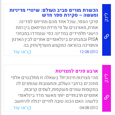
Facebook
Email
WhatsApp
X
הכשרת מורים סביב העולם: שינויי מדיניות
ומעשה – סקירת ספר חדש
לינק
פרקי הספר, שכל אחד מהם מתייחס למדינה
אחרת, מאורגנים על פי מידת המיתאם בין רמת
הישגי תלמידים במדינה כפי שנמדדו במבחני
PISA ובמבחנים בינלאומיים אחרים לבין הארגון
והתמיכה בהוראה כמקצוע מועדף/חזק בה.
הפרקים מתפתחים ממדינות שבהן הקשר בין
קראו עוד...
12-08-2012
מדיניות לבין מעשה בהכשרת מורים הוא ברמת
שילוב גבוהה אל מדינות שבהן קשר כזה חלש
יותר ובצד הרטוריקה הקוראת לחיזוק איכות המורה
ארבע פנים למצוינות
נתיבי ההכשרה שפותחו אין בהם עקביות או שהם
לינק
מהי מצוינות חינוכית? בשאלה זו מתלבטים אלפי
לא מסורתיים ( Darling-Hammond, L., &
מחנכים ברחבי העולם, והתשובות שנותנים לה
Lieberman, A ) .
במקומות שונים משקפות, לעתים קרובות,
אתוסים תרבותיים יותר מאשר מדד בינלאומי
Facebook
Email
WhatsApp
X
כלשהו. האם הכנה טובה לחיים יכולה להיחשב
לחינוך מיטבי? האם רכישת ערכים מעל לכל
קראו עוד...
04-08-2012
הישג היא פסגת החינוך? האם כדאי ללמד כיצד