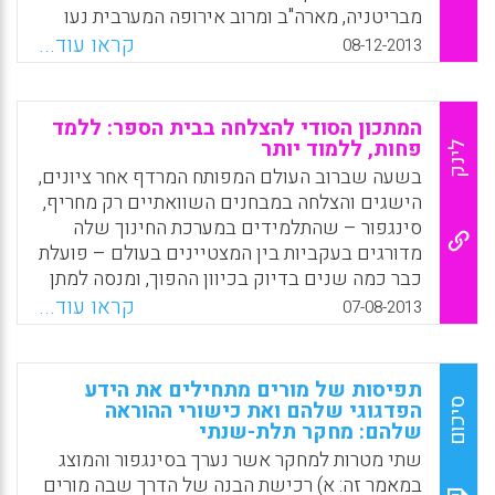
Facebook
Email
WhatsApp
X
מבריטניה, מארה"ב ומרוב אירופה המערבית נעו
מ"ממוצע" ל"עלוב". לעומת זאת, התלמידים
קראו עוד...
08-12-2013
משנגחאי הגיעו לראש הטבלה בפער ניכר,
ואליהם הצטרפו גם התלמידים מסינגפור, מהונג
קונג, מטייוואן ומדרום קוריאה שכולם התקבצו
המתכון הסודי להצלחה בבית הספר: ללמד
בקצה הגבוה של הטבלה (D. D. GUTTENPLAN,
פחות, ללמוד יותר
לינק
2013).
בשעה שברוב העולם המפותח המרדף אחר ציונים,
הישגים והצלחה במבחנים השוואתיים רק מחריף,
Facebook
Email
WhatsApp
X
סינגפור – שהתלמידים במערכת החינוך שלה
מדורגים בעקביות בין המצטיינים בעולם – פועלת
כבר כמה שנים בדיוק בכיוון ההפוך, ומנסה למתן
את המרוץ, או לפחות לקחת אותו למקום אחר. –
קראו עוד...
07-08-2013
2004 החזון התגלגל לרפורמת Teach Less
,Learn More‏ ( TLLM), שנועדה לשנות באופן
יסודי את טבעו של החינוך בסינגפור. המניע
תפיסות של מורים מתחילים את הידע
לביצוע הרפורמה היה החשש שלמרות הציונים
סיכום
הפדגוגי שלהם ואת כישורי ההוראה
שלהם: מחקר תלת-שנתי
הגבוהים, התלמידים בסינגפור לא אוהבים ללמוד,
ולא יצליחו לגדול להיות יזמים ומנהלים שיכולים
שתי מטרות למחקר אשר נערך בסינגפור והמוצג
לקדם את סינגפור בתחרות הגלובלית ( דפנה מאור,
במאמר זה: א) רכישת הבנה של הדרך שבה מורים