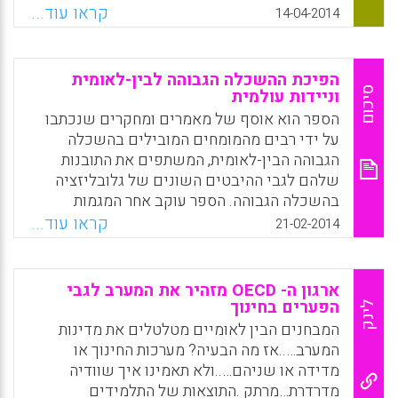
מדיניות תקשוב חינוכי , תשתית התשתית החינוכי,
קראו עוד...
14-04-2014
שילוב המחשב בהוראה – הלכה למעשה, תכניות
תקשוב ארציות, הוראה מתוקשבת ולמידה מקוונת.
המדינה המובילה היא סינגפור , הדואגת לא רק
הפיכת ההשכלה הגבוהה לבין-לאומית
ליחס של מחשב אחד לארבעה תלמידים אלא גם
סיכום
וניידות עולמית
להפעלה רציפה של תכניות הוראה ייעודיות
הספר הוא אוסף של מאמרים ומחקרים שנכתבו
בתחום התקשוב החינוכי. מדינות נוספות
על ידי רבים מהמומחים המובילים בהשכלה
המובילות בתחומי התקשוב החינוכי עפ"י המדד
הגבוהה הבין-לאומית, המשתפים את התובנות
המשוקלל של E-readiness הן דרום קוריאה ,
שלהם לגבי ההיבטים השונים של גלובליזציה
יפאן וגאורגיה .
בהשכלה הגבוהה. הספר עוקב אחר המגמות
העיקריות דרך עדשות שונות: במונחים של העולם
קראו עוד...
Facebook
Email
WhatsApp
X
21-02-2014
כשלם, במונחים של האזורים העיקריים ושל
האתרים הלאומיים והמוסדיים, ובמונחים של
ההשלכות עבור קשרים חוצי גבולות של כוח ועבור
ארגון ה- OECD מזהיר את המערב לגבי
הכללה חברתית. מספר פרקים גם מעבדים מחדש
הפערים בחינוך
לינק
את הכלים הקונבנציונליים שלנו לגבי פרשנות,
המבחנים הבין לאומיים מטלטלים את מדינות
בייחוד ביחס לניידות של אנשים ושל תכניות
המערב…..אז מה הבעיה? מערכות החינוך או
ומוסדות חינוכיים (Bernhard Streitwieser).
מדידה או שניהם…..ולא תאמינו איך שוודיה
מדרדרת…מרתק .התוצאות של התלמידים