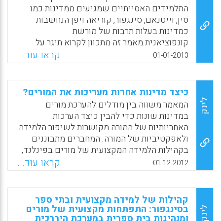
Facebook
Email
WhatsApp
X
התלמידים האסייתיים שמגיעים ממדינות כמו
סין, וייטנאם, סינגפור, קוריאה ויפן הנחשבות
כמדינות בעלות תרבות של מורשת
קונפוציאנית.מאמר זה מתכוון לקרוא תיגר על
הביקורת שנמתחה על סגנון הלמידה הפאסיבי
קראו עוד...
01-01-2013
שאומץ על ידי התלמידים האסייתיים שמגיעים
מתרבות המורשת הקונפוציאנית (Tran, T. ,2013).
כיצד מדינות אחרות מעריכות את המורים?
Facebook
Email
WhatsApp
X
לינק
המאמר משווה בין מודלים להערכת מורים
במדינות שונות כדי להבין כיצד הערכות
האחריותיות של המורה מקושרות לשיפור הלמידה
ולאפקטיביות של המורה. המחברים מתבוננים
בקהילות הלמידה המקצועית של מורים בפינלנד,
באחריותיות הארגונית של Carrera Magisterial
קראו עוד...
01-12-2012
במקסיקו, מערכת וולונטרית של תשלום למורים
המבוססת על ביצוע, כמו גם האחריותיות שהמורים
מתמודדים עמה מצד ההורים וקהילות בית הספר
קהילות של למידה מקצועית ובתי ספר
ביפן ובדרום קוריאה. בנוסף, נידון הקשר בין
בסינגפור: התפתחות מקצועית של מורים
לינק
ומנהיגות בית ספרית במערכת היררכית
אחריותיות חינוכית לבין ההישגים הלימודיים של