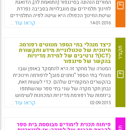
מקרו-רטורית והזמנת מידע להשגת המטרה
המורים הנהוגה בסינגפור (התואמת לה), הדואגת
המאקרו-רטורית). מצד שני, התוצאות מראות שלא
לחינוך תלמידים עם מוגבלויות בסביבה נפרדת.
נמצא הבדל משמעותי בין אופני הכתיבה בנייר
שיטת החינוך הכפולה היא שיטה לפיה התלמידים
לבין המחשב מבחינת השפעתם במהלך שלב
לומדים בבתי ספר מקצועיים ובמקביל עוברים
קראו עוד...
14-01-2016
התכנון של כתיבת רפלקציות בכיתה (Cheung,
תהליך חניכה במקומות עבודה (מפעלים)
Yin, 2016).
המתאימים להכשרתם.
Facebook
Email
WhatsApp
X
כיצד מנהלי בתי הספר מנווטים רפורמה
Facebook
Email
WhatsApp
X
תקציר
חינוכית של טכנולוגיית מידע ותקשורת
(ICT)? נרטיבים של למידת מדיניות
בהקשר של סינגפור
המטרה של מחקר זה היא להתמקד באופן שבו
מנהלי בתי הספר "נותנים מובן" לרפורמה חינוכית
בהקשרים המקומיים שלהם. כדי לעשות זאת,
נבחן חקר מקרה של שני בתי ספר שהשתתפו
ביוזמות של רפורמת מדיניות המכוונות לשימוש
נרחב בטכנולוגיית מידע ותקשורת בהקשר של
קראו עוד...
02-09-2015
עיר-מדינה בסינגפור (Chua Reyes, Vicente,
2015).
פיתוח תכנית לימודים מבוססת בית ספר
Facebook
Email
WhatsApp
X