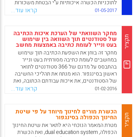
לתוכניות הכשרה איכותיות ע"י הבטחת משכורות
Facebook
Email
WhatsApp
X
בנות-תחרות, סבסוד כספי למתכשרים ויתר
קראו עוד...
01-05-2017
אחידות או דמיון בעיצוב ובאיכות תוכניות
ההכשרה.
מחקר השוואתי של הערכת איכות הכתיבה
Facebook
Email
WhatsApp
X
תקציר
של סטודנטים תוך השוואה בין שימוש
בעט ונייר לעומת כתיבה באמצעות מחשב
מחקר זה בוחן את השפעת הכתיבה תוך שימוש
במחשבים לעומת כתיבה מסורתית בעט ונייר
בהתבסס על מדגם של 366 סטודנטים לתואר
ראשון בסינגפור. הוא מנתח את תהליכי החשיבה
של הסטודנטים, את איכות עבודתם הכתובה, ואת
התפיסות שלהם לגבי עבודה עם מחשבים.
קראו עוד...
01-02-2016
התוצאות מציינות שהסטודנטים הפגינו עמדה
חיובית כלפי עבודה עם מחשבים. יתר על כן,
לאופן הכתיבה באמצעות מחשב יש השפעה
הכשרת מורים לחינוך מיוחד על פי שיטת
חיובית על איכות הכתיבה שלהם הן בהיבטים
תקציר
החינוך הכפולה בסינגפור
טכניים (תוכן, ארגון, אוצר מלים, שימוש בשפה
מטרת המאמר הנוכחי היא לתאר את שיטת החינוך
ומכניקה) והן בהיבטים גלובליים (קביעת מטרה
הכפולה, dual education system, ואת הכשרת