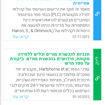
אסייתית
התלמידים (Williams, J., & Engel, L., 2012).
מאמר זה חוקר את היישום השיטתי של קהילות
Facebook
Email
WhatsApp
X
למידה מקצועיות (PLC) בבתי ספר בסינגפור.
המחברים מבקשים להראות ראשית כיצד
התפתחויות של מדיניות הניחו למעשה את
היסודות לקהילות של (Hairon, S., & Dimmock,
C.,2012).
קראו עוד...
01-11-2012
Facebook
Email
WhatsApp
X
תכניות להכשרת מורים וכלים ללמידה
מקוונת; חידושים בהכשרת מורים. ביקורת
לינק
על ספר חדש
עורכי הספר, Hartshorne et al., מקבצים יחד
מחנכים ומלומדים בנושאי חינוך וטכנולוגיה
חינוכית מארה"ב, מאיחוד האמירויות הערביות,
מסינגפור, מניו זילנד ומישראל ל-24 פרקים לגבי
השימוש בכלים מבוססי רשת להכשרת מורים
(Hartshorne et al, 2012).
קראו עוד...
01-10-2012