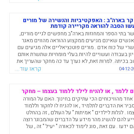
Facebook
Email
WhatsApp
X
ר בארה"ב : האפקטיביות והנשירה של מורים
ו הסבה להוראה מקריירה קודמת
ר בתי הספר והמחוזות בארה"ב מחפשים לגייס מורים,
אנשים שאינם מגיעים ממקצוע ההוראה מהווים מאגר
רי של כוח אדם . מורים פוטנציאליים אלה מגיעים עם
יון בעבודה ועשויים להיות בעלי מומחיות שתשרת אותם
ב בכיתה. למרות זאת, לא נערך עד כה מחקר שהעריך את
קטיביות של מורים אלה במונחים של למידת
קראו עוד...
04-12-2
מידים. מחקר זה משתמש בנתונים מהעיר ניו יורק כדי
ריך את האפקטיביות היחסית ואת שיעור הנשירה בקרב
אנשים שעשו הסבה להוראה (career switchers). המאמר,
 ללמד , או להניח לילד ללמוד בעצמו – מחקר
תב ע"י חוקרי חינוך מובילים בארה"ב מספק הוכחה
 אחד מהוויכוחים הכי עתיקים בחינוך. האם על המורה
ימת לכך שמורים אלה אינם אפקטיביים יותר ממורים
ביר את הדברים לתלמיד , או להניח לו לחקור וללמוד
ים אחרים, ולמעשה נראה כי הם פחות אפקטיביים
מו . לגלות לילדים " אמיתות " על העולם , זה בהחלט
לאת הישגי המתמטיקה של תלמידי בית הספר היסודי
יע להם להשיג מהר מידע על הדברים שהמבוגר רוצה
וחטיבת הביניים ( Boyd, Donald; Grossman, Pamela; Ing,
 ידעו . עם זאת , סוג לימוד לכאורה " יעיל " זה , של
Marsha; Lankford, Hamilton; Loeb, Susanna; O'Bri
דות ספציפיות , עלול להוביל להנחה ( המוטעית ) של