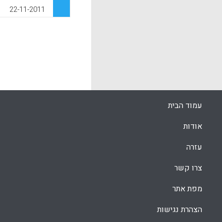
k
App
בקובץ המאמרי
22-11-2011
דרורה כפיר מ
למנהלים למי
לנתונים שאנ
תובנותיהם של
ממערך שיקולי
ראשי המערכת
זאת.
k
App
עמוד הבית
אודות
עזרה
צרו קשר
מפת אתר
הצהרת נגישות