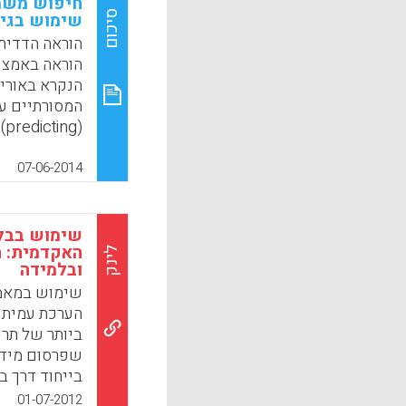
חיפוש משמע
 Taveras, L.).
סיכום
שימוש בגי
k
App
הוראה באמצעו
הנקרא באורי
המסורתיים על
קוגניטיביות 
07-06-2014
בגישת ההורא
בפתרון בעיות מתימטי
שימוש בבל
k
App
האקדמית: ת
לינק
ובלמידה
שימוש במאמר
ביותר של תרו
שפרסום מידע
בייחוד דרך ב
אקדמ
01-07-2012