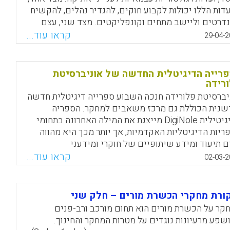
עדות הללו יכולות לקבוע חוקים, להגדיר נהלים, להקשיח
דרטים וליישב מתחים וקונפליקטים. מצד שני, עצם
ת הוועדות גורמת לחוקרי המוסד לחוש שהנטל האתי
קראו עוד...
29-04-2
ו מונח על כתפיהם ולעיתים קרובות חברי הוועדה אינם
אים בתחומי המחקר או בהיבטים האתיים-משפטיים
דונים.
רייה הדיגיטלית החדשה של אוניברסיטת
רידה
Facebook
Email
WhatsApp
X
יברסיטת פלורידה חנכה השבוע ספרייה דיגיטלית חדשה
שנית הכוללת גם מרכז משאבים למחקר. הספריה
הדיגיטילית DigiNole מייצגת את המילה האחרונה בתחומי
ריות הדיגיטליות האקדמיות, אך יותר מכך היא מהווה
ם תיעוד ומידע שיתופיים של חוקרי ומידעני
יברסיטת פלורידה כולה. בסקירה מוצגת גם הערכה לגבי
קראו עוד...
02-03-2
כת החיפוש המתקדמת בספרייה הדיגיטלית של
יברסיטת פלורידה (עמי סלנט).
ורת מחקרי הכשרת מורים – חלק שני
Facebook
Email
WhatsApp
X
קר על הכשרת מורים הוא תחום מורכב ורב-פנים
שפע מרעיונות נוגדים על מטרות המחקר והחינוך.