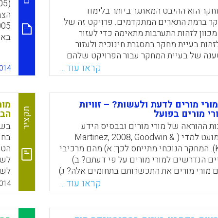
Faceboo
Email
Whats
X
מחקר הוא ההיבט המאתגר ביותר בלימוד
חקר ברמת התארים המתקדמים. פרויקט זה של
כוון לזהות התערבות מתאימה כדי לעזור
באו
הות בעיית מחקר במסגרת חינוכית ולעזור
ההו
ענה של בעיית המחקר עבור הפרויקט שלהם
(Rahman, Saemah ; Yasin, Ruhizan M ; 
קראו עוד...
014
פית
Norlena ; Surat, Sh
מור
Faceboo
Email
Whats
X
ורי מורים לדעת ולעשות? – זוויות
ובע
מור
תקציר
רי מורים בפועל
הבי
שכל
ת ההוראה של מורי מורים ובבסיס הידע
בשנ
הנדרש להם מועט למדי ( Martinez, 2008, Goodwin &
בחי
וברמה 
Kosnik 2013). המחקר הנוכחי מתייחס לכך: א) מהם מרכיבי
הטכ
ם הנדרשים למורי מורים על פי דעתם? ב)
לשל
 מורי מורים את התכשרותם בתחומים אלה? ג)
לשפ
השתמש בהתנסויותיהם כבסיס להכשרה
מבו
קראו עוד...
014
עתידית של מורי מורים? במחקר השתתפו 293 מורי מורים
מעו
וקטור העוסקים בפועל בהכשרת מורים
קבוצה
(Goodwin, A. L., Smith, L., Souto-Manning, 