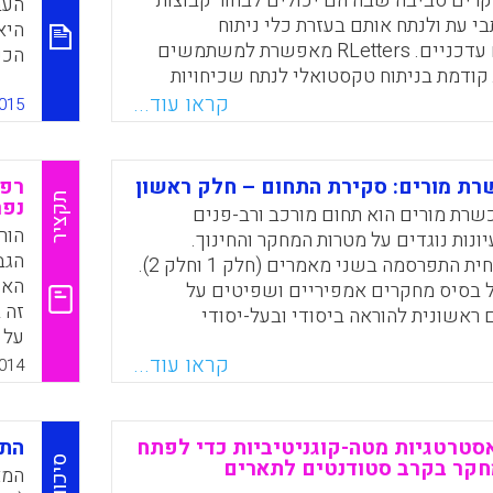
רים סביבה שבה הם יכולים לבחור קבוצות
 עת ולנתח אותם בעזרת כלי ניתוח
היא
Faceboo
Email
Whats
X
טקסטואליים עדכניים. RLetters מאפשרת למשתמשים
הכש
קודמת בניתוח טקסטואלי לנתח שכיחויות
י לשון, הופעות סימולטאנית, רשתות מונחים
קראו עוד...
015
מחק
מור
Faceboo
Email
Whats
X
בחב
ת מורים: סקירת התחום – חלק ראשון
רפל
תקציר
נפר
שרת מורים הוא תחום מורכב ורב-פנים
 R).
הור
נות נוגדים על מטרות המחקר והחינוך.
הגב
העבודה הנוכחית התפרסמה בשני מאמרים (חלק 1 וחלק 2).
האם
ל בסיס מחקרים אמפיריים ושפיטים על
זה 
ראשונית להוראה ביסודי ובעל-יסודי
על 
שהתפרסמו בין השנים 2000–2012. הניתוח הוביל להכללה
את 
קראו עוד...
של שלוש קבוצות של מחקרים (“Research programs”):
014
(Fanny Chan Fong Yee, 2014).
ריותיות, אפקטיביות ומדיניות בהכשרת
ם על הכשרת מורים בחברת הידע; מחקרים על
הכשרת מורים לשונות ושוויון (Cochran-Smith, M. &
טרטגיות מטה-קוגניטיביות כדי לפתח
התפ
סיכום
V
מחקר בקרב סטודנטים לתארים
המא