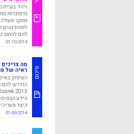
k
App
זיהוי בעיית 
מיומנויות מ
מחקר פעולה מ
לסטודנטים לז
להם לכתוב ט
Salamuddin,
01-10-2014
ahlan, 2014).
k
App
מה צריכים מ
סיכום
ראיה של מו
העיסוק באיכו
הידע הבסיסיי
כיצד מעריכים
כיצד ניתן ל
01-09-2014
בעלי תואר ד
M., Cheruvu,