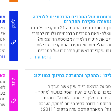
Faceboo
Email
Whats
X
רומתם של הסברים הדרכתיים ללמידה
מחק
מאות? סקירת מחקרים
שעש
לינק
במאמר זה, עורך הכותב סקירה המקיפה 21 מחקרים על מנת
כאש
אלה- האם הסברים הדרכתיים נלווים לחומרי
אז 
ם את איכות הלמידה מבוססת הדוגמאות?
אפש
ה- אנליטיות של סקירת המחקרים מובילות
ניס
 עיקריות: ראשית, היתרונות של הסברים
היט
וים בלמידה מבוססת דוגמאות אינם רבים,
האפ
קראו עוד...
011
יבות מועטה. שנית, הסברים הדרכתיים הינם
התל
בה יותר לצרכי רכישת ידע קונספטואלי מאשר
להע
רוצדוראלי. כמו כן, הסברים הדרכתיים נלווים
ים" : המחקר וההערכה בחינוך כמונולוג
האם
י תועלת רבה יותר מאשר שיטות נוספות
שנכ
לינק
זהו
וד דוגמאות, כגון שיטת הסבר עצמי. המסקנה,
מסו
ס על הרצאה ביום עיון אשר נערך ב
להס
טית וקוגניטיבית היא שיש לעתים לאפשר
חדש
15.3.2- במכון מופ"ת.יום העיון ועסק בנושא "מחקר –
בעצ
בעצמו למסקנות נוכח הדוגמאות המובאות
בהע
יחסי גומלין בין מחקר לשדה", וכותרת
מסי
ה ולא להוסיף בהכרח הסברים הדרכתיים.
ופסור דרורה כפיר הייתה "מחקר, הערכה
שהם
en,
ומדיניות החינוך". המאמר פורסם עתה בדפוס ( 2011 )
עוב