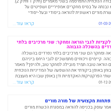
העבודה הנוכחית התפרסמה בשני מאמרים (חלק 1 וחלק 2).
 נבנתה על בסיס מחקרים אמפיריים ושפיטים על
רת מורים ראשונית להוראה ביסודי ובעל-יסודי
שהתפרסמו בין השנים 2000–2012. שלוש קבוצות
קראו עוד...
המחקרים ("Research programs") שעלו בסקירה:
01-03-2
רים על אחריותיות, אפקטיביות ומדיניות בהכשרת
ים – נסקר במאמר הראשון; מחקרים על הכשרת מורים
רת הידע- נסקר להלן; מחקרים על הכשרת מורים לשונות
קציות לגבי הוראה ומחקר: שני מרכיבים בלתי
דים בהשכלה הגבוהה
ושוויון – נסקר להלן (Cochran-Smith, M., Villegas, A. M.,
Abrams, L., Chavez-Moreno, L., Mills, T., & Stern,
אה ומחקר הם שני מרכיבים בלתי נפרדים בהשכלה
והה. קיימים ויכוחים מתמשכים לגבי היחס ביניהם.
Facebook
Email
WhatsApp
X
 הוראה טובה תמיד מובילה למחקר טוב, ולהיפך? מאמר
בוחן באופן ביקורתי את ההשפעה של המדיניות הנוכחית
שתי הפרקטיקות האקדמיות ודן באופן שבו היא מעצבת
הערכים המקצועיים ואת פיתוח הקריירה של אדם מסוים
קראו עוד...
01-12-2
Facebook
Email
WhatsApp
X
תחות מקצועית של מורה מורים
מר עוסק בכניסה להוראה במסגרת הכשרת מורים