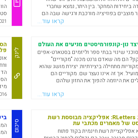
 ביחידות המחקר. בין היתר, נמצא שחברי
הוו
 מוצבים בפוזיציה מורכבת ורגישה שבה הם
סטנ
ם מרצים מנוסים ובעלי השפעה במכללה אשר
הקמ
קראו עוד...
021
או להתעלם מאבחנותיהם. בנוסף, הסטנדרטים
אינ
ר מונהגים באוניברסיטה אינם תואמים,
בקי
ת הפרקטיות והפדגוגיות של מורי המורים
הני
צד נון-קונפורמיסטים מניעים את העולם
הספ
מיות לחינוך. לבסוף, עולה שראשי ונשיאי
פלו
לינק
וכני שינוי בבתי ספר וליזמים בסטארט-אפים
דמיות ממלאים תפקיד מרכזי בהקמת יחידות
אונ
ון? הם מה שאדם גרנט מכנה "מקוריים"
בה ובניווטה.
וחד
origin). "מקוריות מתחילה ביצירתיות: יצירת מושג שהוא
ועיל. אך זה אינו נעצר שם. מקוריים הם
Faceboo
Email
Whats
X
הספ
ים את היוזמה להפוך את החזון שלהם
מיז
א כותב. גרנט מסביר כיצד מקוריים מממשים
אונ
קראו עוד...
שלהם ומייעץ כיצד לשלוט בתהליך זה, כולל
016
מער
סיכון, לזהות רעיונות מקוריים כשאתה רואה
אונ
 את קולך, ליצור שותפויות, וכמו הכותרת של
" לנענע את הסירה ולהשאיר אותה יציבה"
אפליקציית RLetters: אפליקציה מבוססת רשת
ביק
סיכום
ט של מאמרים מכתבי עת
גרנט מבסס את עצתו במחקר מבלי להיתקע בו
המח
ומספק דוגמאות רבות של מקוריים מכל המקצועות (Adam
RLet היא אפליקציית רשת חינמית בקוד פתוח
המו