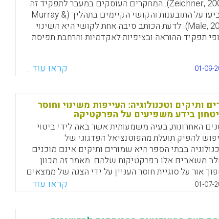
(Zeichner, 2005). המחקרים העוסקים במעבר לתפקיד זה
הצביעו על התובענות והקושי הקיימים בתהליך (Murray &
Male, 2005). לדעת הכותב סיבה אחת לקושי היא השינוי
פי תפקיד ההוראה ובציפיות לאקדמיות והרחבת תפיסת
ראה אל מעבר לנדרש בהקשר הבית ספרי
(Brandenburg, 2008). נראה שבמוסדות הכשרה רבים
קראו עוד...
01-09-2
וח מומחיות בתחום ההכשרה אינו זוכה להערכה גבוהה
ונתפשת כ"עבודה קלה" (Labaree, 2005). הביקורת על מורי
ים ושל מורי מורים מתמקדת בכך שהם פועלים לבדם
צמם בבניית הידע המקצועי שלהם. אין הכוונה לומר
ים ותיקים וטכנולוגיה: העייפות משינוי וחוסר
טחון בידע משפיעים על הפרקטיקה
 מורה מורים זקוק להתחלה מן הבסיס אלא במיוחד
ים האחרונות, בעיה משמעותית אשר באה לידי ביטוי
לצורך בשינוי תפיסת ההוראה (Berry, 2013) ברמה אישית
פוש להפיק תועלת מהפוטנציאל הפדגוגי של
מוסדית (John Loughran).
נולוגיה בבתי הספר היא שמורים ותיקים אינם מוכנים
Facebook
Email
WhatsApp
X
ב משאבים אלו בפרקטיקות שלהם. מאמר זה מכוון
וך אור על סוגיית חוסר העניין על ידי הצגה של ממצאים
ססים אמפירית מבחינה בת חמש שנים של תיאוריה
קראו עוד...
01-07-2
גנת בשדה לגבי הפרקטיקות של הטכנולוגיה בקרב
 קטנה של מורים ותיקים (Orlando, Joanne, 2014).