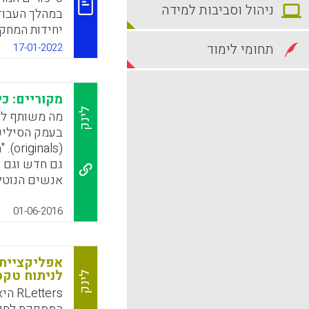
ניהול וסביבות למידה
במהלך העבודה
יחידות המחקר
באים במגע ע
תחומי לימוד
17-01-2022
עלולים לבוז 
האקדמיים אש
בהכרח, למטרו
מקוריים: כי
במכללות האקד
לינק
מה משותף לס
המכללות האק
בעמק הסיליק
המחקר, בתקצו
(als
גם חדש וגם מ
k
App
אנשים הנוטל
למציאות", הו
את הרעיונות 
01-06-2016
כיצד לשלוט ב
אותם, להשמיע
אחד הפרקים, 
לניתוח טקס
באותו הזמן. 
לינק
ters
Grant).