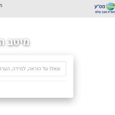
מכ
מיטב ה