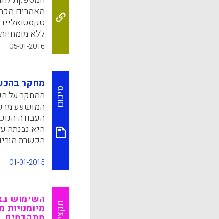
המספקת לחוק
מאמרים מכתבי
k
App
ללא מומחיות 
מילים, צירופ
05-01-2016
ועוד (Pence, Charles H. , 2016).
k
App
מחקר בהכשר
סיכום
המחקר על הכ
המושפע מרעיו
היא נבנתה ע
הכשרת מורים 
01-01-2015
מחקרים על אח
מורים; מחקרי
השימוש באס
תקציר
illegas, A. M).
מיומנויות 
מתקדמים