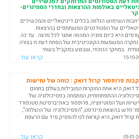
ת דעת הסטודנטים המרותקים למכשירים
Facebook
Email
WhatsApp
X
יטאליים באולמות ההרצאות ובחדרי הסמינרים-
קר
חבות השימוש הנלווה בכלים דיגיטאליים והמכשירים
יטאליים של הסטודנטים המשתתפים בהרצאות
ורסים היא כיום סוגיה המהווה אתגר לכל מרצה . עד כה
נחקרה המשמעות הקוגניטיבית של הסחת דעת זו בצורה
תית . במחקר הנוכחי, שבוצע במקביל בשתי
יברסיטאות אמריקאיות מכובדות ואוניברסיטה קנדית
קראו עוד...
15-10-2
עה, הוחלט לבצע מחקר אמפירי של הסחת דעת
ודנטים המרותקים למכשירים דיגיטאליים באולמות
צאות ובחדרי הסמינרים. ממצאי המחקר אינם מפתיעים,
בות פרופסור קרול דואק : כוחה של נחישות
הם מוכיחים כי הירידה ברמת הערנות והקשב של
ל דואק היא אחת החוקרות המובילות בעולם בתחום
ודנטים היא גבוהה יותר מאשר הונח בהשערות המחקר
יכולוגיה ההתפתחותית, המתמחה בפסיכולוגיה של
של החוקרים (Risko, Dawn Buchanan, Srdan
שיות ושל המוטיווציה, פרופסור באוניברסיטת סטנפורד .
Medimorec, Alan Kingston
ר חדש בהוצאת מינדסט, "הפסיכולוגיה של ההצלחה",
 קרול דואק, היא קוראת לנו להפסיק מיד עם הרעפת
Facebook
Email
WhatsApp
X
חים. הרעפת שבחים כזו אינה מחזקת את הילד, טוענת
ק, להפך היא גורמת לו לחרדה, לחץ וחוסר יכולת
קראו עוד...
03-01-2
מודד עם כישלונות.