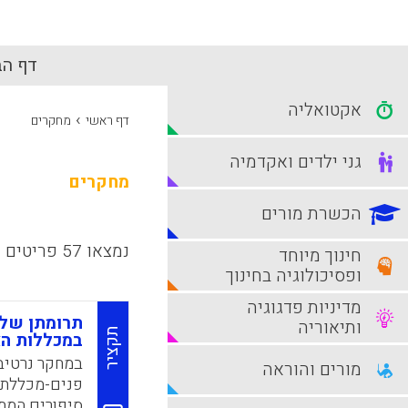
דף הב
אקטואליה
›
דף ראשי
מחקרים
גני ילדים ואקדמיה
מחקרים
הכשרת מורים
נמצאו 57 פריטים
חינוך מיוחד
ופסיכולוגיה בחינוך
מדיניות פדגוגיה
תרומתן של 
ותיאוריה
תקציר
במכללות הא
במחקר נרטיבי
מורים והוראה
פנים-מכללתית
סיפורים המתא