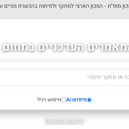
ון מופ"ת - המכון הארצי למחקר ולפיתוח בהכשרת מורים וב
מאמרים העדכניים בתחום ה
חיפוש AI
חיפוש רגיל
חיפוש מתקדם