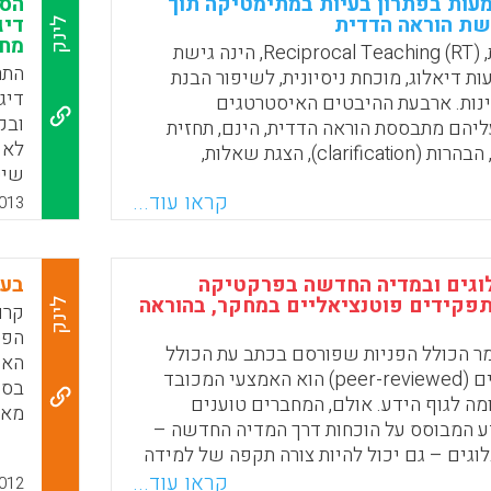
ות בפתרון בעיות במתימטיקה תוך
הסח
R., Tan, M. Y., Reed, R., &
שת הוראה הדדית
דיג
לינק
מח
הוראה הדדית, (Reciprocal Teaching (RT, הינה גישת
Faceboo
Email
Whats
X
התר
ת דיאלוג, מוכחת ניסיונית, לשיפור הבנת
דיג
ינות. ארבעת ההיבטים האיסטרטגים
ובק
יהם מתבססת הוראה הדדית, הינם, תחזית
לא 
(predicting), הבהרות (clarification), הצגת שאלות,
שיט
(questioning) וסיכום (summarizing). ארבע איסטרטגיות
אונ
קראו עוד...
אלה ששימשו לצורך לימוד הבנת הנקרא
013
ידו
ה ההדדית, עברו יישום לתמיכה בתלמידים
הסט
ות (Kylie Meyer).
ההר
וגים ובמדיה החדשה בפרקטיקה
בעק
Faceboo
Email
Whats
X
אך 
פקידים פוטנציאליים במחקר, בהוראה
לינק
קרו
הסט
הפס
 הכולל הפניות שפורסם בכתב עת הכולל
האי
e )
הערכת עמיתים (peer-reviewed) הוא האמצעי המכובד
בספ
מה לגוף הידע. אולם, המחברים טוענים
מאת
 המבוסס על הוכחות דרך המדיה החדשה –
השב
לוגים – גם יכול להיות צורה תקפה של למידה
דוא
ית (Powell, D. A., Jacob, C. J., & Chapman, B. J.,
קראו עוד...
012
להת