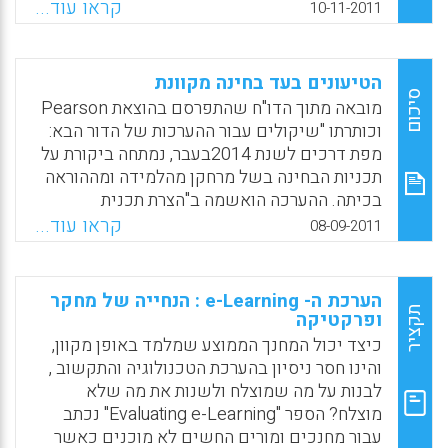
מתמחות הקשורות אליה ליישום נרחב , שיטתי
קראו עוד...
10-11-2011
מקוונים כגון: כלי חקירה של בחינה עצמית,
ומתקדם של מערכות הערכה מתוקשבות בכל
פורומים לדיון ותלקיט מקוון ( Gikandi, J. W.;
רחבי אנגליה. מדובר על טכנולוגיות מתקדמות של
Morrow, D.; Davis, N. E).
ניהול בחינות מתוקשב, בדיקה וציונים. במהלך
הטיעונים בעד בחינה מקוונת
התהליך הטכנולוגי והמקצועי גיבשו גם הבריטים
Facebook
Email
WhatsApp
X
סיכום
מובאה מתוך הדו"ח שהתפרסם בהוצאת Pearson
סטנדרטים לאיכות תהליכי ההערכה המתוקשבת
וכותרתו "שיקולים עבור ההערכות של הדור הבא:
ולמרות שגם בישראל יש התחלה של היערכות
מפת דרכים לשנת 2014בעבר, נמתחה ביקורת על
בנושא כדאי גם ללמוד מהניסיון הבריטי ליישום
תכניות הבחינה בשל מרחקן מהלמידה ומההוראה
באופן נרחב ואיכותי מערך הערכה מתוקשב
בכיתה. ההערכה הואשמה ב"הצרת תכנית
לבחינות.
הלימודים" ובדילול ההוראה של המורה והלמידה
קראו עוד...
08-09-2011
המורכבת של התלמיד. המאמר טוען כי
Facebook
Email
WhatsApp
X
הטכנולוגיה תאפשר שילוב מלא יותר של הוראה
והערכה, ייתכן שאפילו תאפשר את יצירתן של
הערכת ה- e-Learning : הנחייה של מחקר
פרדיגמות למידה אינדיבידואליות. השימוש
תקציר
ופרקטיקה
בטכנולוגיה יאפשר הוראה, למידה והערכה של
כיצד יכול המחנך הממוצע שמלמד באופן מקוון,
פעילויות מסובכות ועשירות לפתרון בעיות,
והינו חסר ניסיון בהערכת הטכנולוגיה והתקשוב ,
ניתוחים ביקורתיים ויצירה של טיעונים
לבנות על מה שמוצלח ולשנות את מה שלא
המבוססים על עובדות והגנה על טיעונים אלה –
מוצלח? הספר "Evaluating e-Learning" נכתב
כל המיומנויות הנדרשות להצלחה בקולג' ובמקום
עבור מחנכים ומורים החשים לא מוכנים כאשר