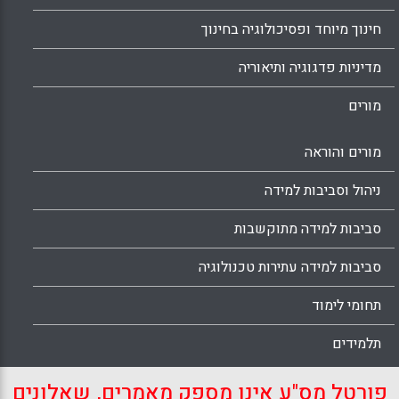
הוא משתף את הלומדים בדיון על התוצאות
שהושגו, ויחד הם מפרשים אותן ( אייל, ליאת).
חינוך מיוחד ופסיכולוגיה בחינוך
Facebook
Email
WhatsApp
X
מדיניות פדגוגיה ותיאוריה
מורים
מורים והוראה
ניהול וסביבות למידה
סביבות למידה מתוקשבות
סביבות למידה עתירות טכנולוגיה
תחומי לימוד
תלמידים
פורטל מס"ע אינו מספק מאמרים, שאלונים