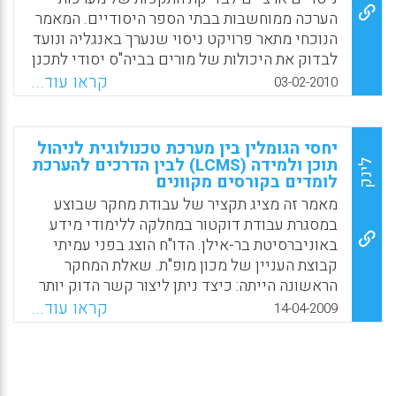
שיחות ועידה באמצעות תוכנת ה-Skype עם
הערכה ממוחשבות בבתי הספר היסודיים. המאמר
תלמידים. מערכות ניהול הלמידה יכולות לבחון את
הנוכחי מתאר פרויקט ניסוי שנערך באנגליה ונועד
הנתונים ולנתח, לדוגמא, כמה זמן המורה מקדיש
לבדוק את היכולות של מורים בביה"ס יסודי לתכנן
למתן ציונים או לפיתוח דיונים עם התלמידים,
מבחן ממוחשב לתלמידי כיתות יסוד המתמודדים
קראו עוד...
03-02-2010
ומנהלי בית הספר הוירטואלי משתמשים בכל
עם הקניית ורכישת מיומנויות קריאה. הניסוי
המידע הזה כדי להעריך את המורים ( Davis,
הממוחשב על צגי המחשבים נערך בקרב
Michelle R.).
תלמידים בגילאי 5-7 ( 1345 תלמידים מ26 בתי
יחסי הגומלין בין מערכת טכנולוגית לניהול
ספר). המערכת הממוחשבת להערכת יכולות
תוכן ולמידה (LCMS) לבין הדרכים להערכת
לינק
Facebook
Email
WhatsApp
X
לומדים בקורסים מקוונים
קריאה נועדה להצביע על קשיי הקריאה של
התלמידים והתקדמותם תוך ריכוז וניתוח מידע
מאמר זה מציג תקציר של עבודת מחקר שבוצע
מסייע למורים על פרופילים של תלמידים
במסגרת עבודת דוקטור במחלקה ללימודי מידע
מתקשים בקריאה. המטרה הייתה להכשיר את
באוניברסיטת בר-אילן. הדו"ח הוצג בפני עמיתי
המורים לגבש תמונה מצב דיאגנוסטית על
קבוצת העניין של מכון מופ"ת. שאלת המחקר
הפרופילים של התלמידים המתמודדים עם
הראשונה הייתה: כיצד ניתן ליצור קשר הדוק יותר
קריאה מונחית. ממצאי המחקר מלמדים כי הנחייה
בין תהליכי הוראה-למידה לתהליכי הערכה.
קראו עוד...
14-04-2009
מתאימה יכולה לסייע לכך שהמורים עצמם יוכלו
המחקר בדק את הפעילות המקוונת במערכת
לתכנן במערכת הממוחשבת את כל שלבי הבדיקה
המתוקשבת הקליקיט ( clickit) שהיא ביסודה
הממוחשבת וניתוח התוצאות בגישת הערכה
מערכת לניהול תוכן באינטרנט המסייעת ליצור
מעצבת. ( Marian Sainsbury and Tom Benton
השתלמויות מורים מקוונות ותהליכי למידה