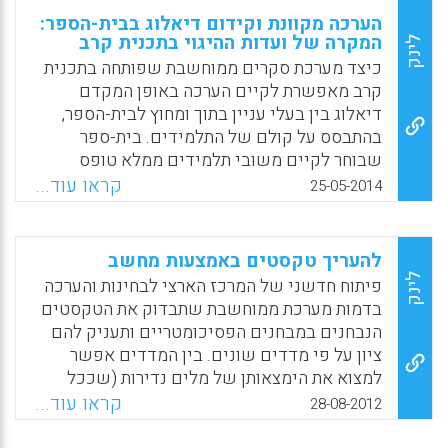
הערכה מקוונת וקידום דיאלוג בבית-הספר:
המקרה של ועדות ההיגוי בתכנית קרב
לינק
כיצד מערכת סקרים ממוחשבת שפותחה בתכנית
קרב מאפשרת לקיים הערכה באופן המקדם
דיאלוג בין בעלי עניין בתוך ומחוץ לבית-הספר,
בהתבסס על קולם של התלמידים. בית-ספר
שבוחר לקיים משובי תלמידים ממלא טופס
הזמנה מקוון. במועד שנקבע התלמידים נכנסים
קראו עוד...
25-05-2014
לכיתת המחשבים בבית-הספר וממלאים את
המשוב על התכניות שנבחרו. המערכת מציעה
שלושה סוגים של שאלוני משוב לתלמידים,
להעריך טקסטים באמצעות מחשב
בהתאם לשכבת הגיל ( אסף שטיין, אילן שינה,
לינק
פיתוח חדשני של המרכז הארצי לבחינות והערכה
ענת שריד, נריה שחור והילה טל).
בדמות מערכת ממוחשבת שתבדוק את הטקסטים
הנבחנים במבחנים הפסיכומטריים ותעניק להם
Facebook
Email
WhatsApp
X
ציון על פי מדדים שונים. בין המדדים אפשר
למצוא את הימצאותן של מלים נדירות (שככל
שמספרן גדול יותר כן משתפר הציון), טקסט ארוך
קראו עוד...
28-08-2012
(שגם הוא מעלה את הציון) וסימני קריאה
שריבויין מוריד את הציון). יורם אורעד , כמומחה