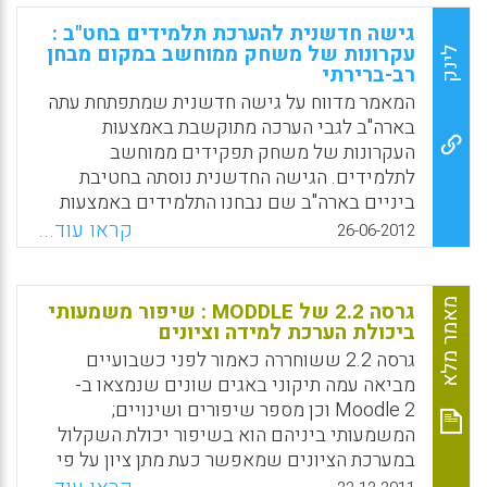
לפדגוגיה ותקשוב חינוכי מביע אי נחת .
גישה חדשנית להערכת תלמידים בחט"ב :
עקרונות של משחק ממוחשב במקום מבחן
לינק
Facebook
Email
WhatsApp
X
רב-ברירתי
המאמר מדווח על גישה חדשנית שמתפתחת עתה
בארה"ב לגבי הערכה מתוקשבת באמצעות
העקרונות של משחק תפקידים ממוחשב
לתלמידים. הגישה החדשנית נוסתה בחטיבת
ביניים בארה"ב שם נבחנו התלמידים באמצעות
מערכת מתוקשבת שדרשה מהם לנווט בין
קראו עוד...
26-06-2012
אפשרויות שונות תוך שימוש באווטאר (דמות
גראפית המייצגת את התלמיד או את סוג הפתרון
הנדרש) לצורך פתרון בעיית חשיבה. המערכת
מאמר מלא
גרסה 2.2 של MODDLE : שיפור משמעותי
המתוקשבת שיישמה עקרונות של משחק
ביכולת הערכת למידה וציונים
ממוחשב הצליחה לשקף הערכה תקפה יותר
גרסה 2.2 ששוחררה כאמור לפני כשבועיים
מאשר הדרך הרגילה של מבחני ברירה מסוג
מביאה עמה תיקוני באגים שונים שנמצאו ב-
Multiple Choice (בחירה מבין מספר אפשרויות,
Moodle 2 וכן מספר שיפורים ושינויים;
מבחן רב-ברירתי ) .
המשמעותי ביניהם הוא בשיפור יכולת השקלול
במערכת הציונים שמאפשר כעת מתן ציון על פי
Facebook
Email
WhatsApp
X
קריטריונים להערכה. שיפור זה מיושם כיום רק