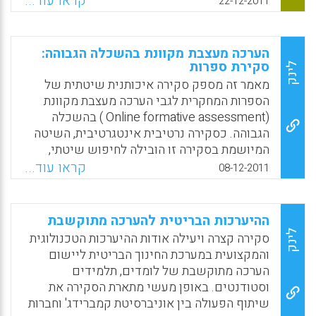
קראו עוד...
22-12-2011
על רכיבי המטלות השונות ובעתיד צפויים עידכוני
גרסה שיתמכו באפשרות הנ"ל גם עבור שאר
רכיבי הפעילויות השונות .
הערכה מעצבת מקוונת בהשכלה הגבוהה:
סקירת ספרות
לינק
Facebook
Email
WhatsApp
X
מאמר זה מספק סקירה איכותנית שיטתית של
הספרות המחקרית לגבי הערכה מעצבת מקוונת
(Online formative assessment ) בהשכלה
הגבוהה. כסקירה נרטיבית אינטגרטיבית, השיטה
המיושמת בסקירה זו הובילה לחיפוש שיטתי,
סקירה וכתיבת סקירת ספרות זו כדי להפגיש בין
קראו עוד...
08-12-2011
הנושאים העיקריים לבין ממצאי המחקר בתחום
זה. המחברים יישמו קריטריון תמטי איכותני
בבחירת הספרות ובסקירתה, שמתוכה הם התמקדו
ההיערכות הבריטית להערכה מתוקשבת
בזיהוי נושאי הלבה המרכזיים למונח הערכה
לינק
סקירה קצרה ויעילה אודות ההיערכות הטכנולוגית
מעצבת ובניתוחם תוך התמקדות ביישום של
והמקצועית במערכת החינוך הבריטית ליישום
הערכה מעצבת בתוך ההקשרים משולבים
הערכה מתוקשבת של לומדים, תלמידים
(blended) ומקוונים. טכניקות שונות זוהו עבור
וסטודנטים. באופן מעשי מתארת הסקירה את
הערכה מעצבת מצד האינדיבידואל, העמיתים
שיתוף הפעולה בין אוניברסיטת קמברידג' וחברות
והמורה. רבות מטכניקות אלה מקושרות לכלים