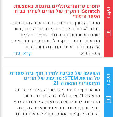
יחסים פרופורציונליים בתכנות באמצעות
תקציר
Scratch: המקרה של מורים לעתיד בבית
הספר היסודי
מחקר זה בוחן שינויים ברמת החשיבה המופשטת
בקרב 41 מורים לעתיד בבית הספר היסודי, בעת
שהם השתמשו בסביבת Scratch כדי ליצור
הנפשות במסגרת רצף של שש משימות. משימות
אלה תוכננו כך שיספקו הזדמנויות חוזרות
להפשטה של יחסים פרופורציונליים, ובכלל זה
קראו עוד...
21-07-2026
יחסים ישרים ויחסים הפוכים בין תנועה לזמן.
Facebook
Email
WhatsApp
X
השפעה של סביבת למידה חוץ-בית-ספרית
תקציר
על הוראת STEM: מודעות של מורים
ומיומנויות המאה ה-21
הוראה חוץ-בית-ספרית לצורך הקניית מיומנויות
המאה ה-21 אינה נלמדת בהכרח במוסדות
ההכשרה להוראה או בסדנאות הפיתוח המקצועי.
וחבל שכך, משום שזו חיונית ומצריכה הדרכה
והכוונה. לכן, צוות המחקר קורא להכשיר מורים