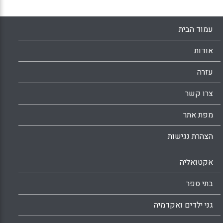
חמישה רעיונות ודוגמאות לשילוב מקצועות ה-
STEM בתוכנית הלימודים.
עמוד הבית
Facebook
Email
WhatsApp
X
אודות
עזרה
צרו קשר
מפת אתר
הצהרת נגישות
אקטואליה
בתי ספר
גני ילדים ואקדמיה