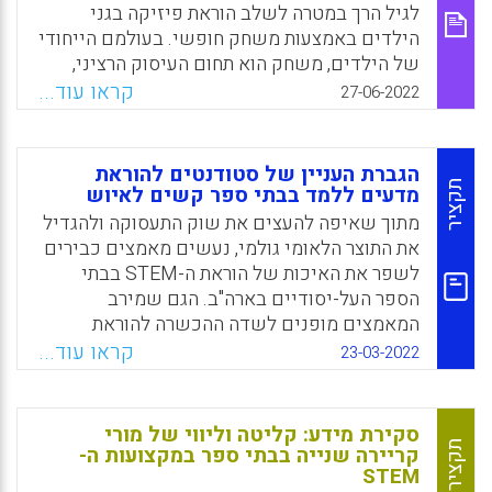
Facebook
Email
WhatsApp
X
לגיל הרך במטרה לשלב הוראת פיזיקה בגני
הילדים באמצעות משחק חופשי. בעולמם הייחודי
של הילדים, משחק הוא תחום העיסוק הרציני,
מגרש המשחקים משול למקום עבודה ולמעבדת
קראו עוד...
27-06-2022
מחקר ניסויית ודווקא בתוך המשחק בכוחם
להפגין רצינות, שאפתנות והתמדה. במהלך
פעילויות המשלבות בין מדע לבין משחק, חוזה
הגברת העניין של סטודנטים להוראת
הגננת ברמה ההתפתחותית, החברתית, החישתית,
תקציר
מדעים ללמד בבתי ספר קשים לאיוש
הרגשית והקוגניטיבית של ילדי הגן ומתאימה
מתוך שאיפה להעצים את שוק התעסוקה ולהגדיל
עבורם את המשך הליווי החינוכי.
את התוצר הלאומי גולמי, נעשים מאמצים כבירים
לשפר את האיכות של הוראת ה-STEM בבתי
Facebook
Email
WhatsApp
X
הספר העל-יסודיים בארה"ב. הגם שמירב
המאמצים מופנים לשדה ההכשרה להוראת
STEM, חשוב מאוד לבחון, עוד לפני כן, כפי
קראו עוד...
23-03-2022
שעושה מאמר זה, את האתגר המכריע של גיוס
מורים להוראת STEM, ובפרט בבתי ספר קשים
לאיוש.
סקירת מידע: קליטה וליווי של מורי
תקציר
קריירה שנייה בבתי ספר במקצועות ה-
Facebook
Email
WhatsApp
X
STEM