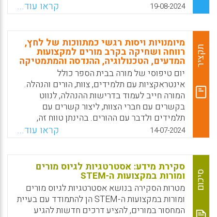
לגישה פדגוגית זו, בעיקר בחטיבה העליונה,
קראו עוד...
19-08-2024
ולספק למתכשרים עצמם חוויות רפלקטיביות
ופדגוגיות של למידה חוץ-בית-ספרית באתרי
מורשת, בחללי תעשייה, במוזיאונים, בספריות
מיומנויות ויסות רגשי כמתווכות של לחץ,
ובמרכזים מדעיים.
תקציר
רווחה ושחיקה בקרב מורים למקצועות
המדעים, הטכנולוגיה, ההנדסה והמתמטיקה
Facebook
Email
WhatsApp
X
יום טיפוסי של מורה בבית הספר כולל
אינטראקציות עם תלמידים, צוות, הורים והנהלה.
המורה חייב לעמוד בדרישות ההנהלה, לנווט
בקשרים עם חברי הצוות, ליצור קשרים עם
תלמידים ולדבר עם ההורים. בהינתן טווח זה,
אינטראקציות במרחב בית הספר עלולות להפוך
קראו עוד...
14-07-2024
למכריעות מבחינה רגשית. מחקרים מראים כי
מורים בתחומי מקצוע מסוימים, כגון STEM,
עשויים להיתקל בלחץ רב יותר מאחרים. לדוגמה,
סקירת מידע: אסטרטגיות לגיוס מורים
עם החשיבות המוגברת של הטכנולוגיה בחברות
סיכום
ומורות במקצועות ה-STEM
מערביות, מעודדים את התלמידים לשלוט
מטרות הסקירה בנושא אסטרטגיות לגיוס מורים
במקצועות אלה. להורים ולמנהלים עשויים להיות
ומורות במקצועות ה-STEM הן להתמודד עם בעיית
ציפיות גבוהות ממורי STEM, שיראו אותם
המחסור במורים, להציע דרכים חדשות להגיע