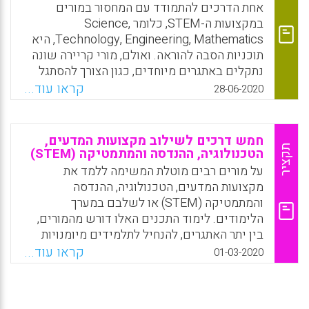
אחת הדרכים להתמודד עם המחסור במורים
במקצועות ה-STEM, כלומר Science,
Technology, Engineering, Mathematics, היא
תוכניות הסבה להוראה. ואולם, מורי קריירה שונה
נתקלים באתגרים מיוחדים, כגון הצורך להסתגל
לעבודה במקצוע בעל יוקרה נמוכה מזו של
קראו עוד...
28-06-2020
המקצוע שבו עסקו קודם לכן. בסקירת מידע זו
מופיע תיאור מאפייניהם של מוסבים להוראה
כקריירה שנייה, וכן של נושאים כגון אקלים בית
חמש דרכים לשילוב מקצועות המדעים,
ספרי, הנהלת בית הספר, חונכות, למידה והתפתחות
תקציר
הטכנולוגיה, ההנדסה והמתמטיקה (STEM)
מקצועית, תהליכי הערכה של מורי קריירה שנייה
על מורים רבים מוטלת המשימה ללמד את
במקצועות ה-STEM ופיתוח זהות מקצועית בקרב
מקצועות המדעים, הטכנולוגיה, ההנדסה
מורי קריירה שנייה במקצועות אלה.
והמתמטיקה (STEM) או לשלבם במערך
הלימודים. לימוד התכנים האלו דורש מהמורים,
Facebook
Email
WhatsApp
X
בין יתר האתגרים, להנחיל לתלמידים מיומנויות
חשובות כגון פתרון בעיות, הסקת מסקנות
קראו עוד...
01-03-2020
ותקשורת בינאישית. ההטמעה של המקצועות
הללו מהווה אתגר עצום עבור מערכות חינוך
בארצות רבות, ובכללן ישראל. במאמר זה מוצגים