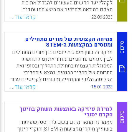
כאחראים להישגי התלמידים. עניין זה, בתורו,
לקהלי יעד חדשים העשויים להגדיל את כוח
עלול להוביל ללחץ מוגבר, לשחיקה ולירידה
האדם בהוראה ולהרחיב את היצע המועמדים
ברווחה. יש גם מחסור במורים במקצועות אלה,
להוראה, בייחוד במקצועות האלה: טכנולוגיה
קראו עוד...
22-06-2023
בעיקר בשל עזיבת מורים מהתחום. מכיוון
עילית (היי-טק), מדעים, הנדסה ומתמטיקה. בסוף
שוויסות רגשות (ER) נמצא מועיל בהפחתת מתח
הסקירה מופיעות תובנות והשלכות פרקטיות עבור
וקידום רווחה, מחקר חינוך STEM ממקד את
מגייסים, בתי ספר, מנהלים, מפקחים, אנשים
צמיחה מקצועית של מורים מתחילים
תשומת הלב ברגש וב-ER בניסיונות לשפר את
פרטיים או גופים פרטיים אשר עוסקים בגיוס
סיכום
ומנוסים במקצועות ה-STEM
המצב
להוראה.
מחקר זה בוחן מערכות יחסים בין מורים מתחילים
Facebook
Email
WhatsApp
X
לבין מנחים פדגוגיים ומודד את רמת תחושת
Facebook
Email
WhatsApp
X
המסוגלות העצמית בתחילת התהליך ובסופו ואת
התרומה של תהליך ההנחיה. נמצא שתהליכי
הקליטה, הליווי וההנחייה נחשבים לקריטיים עבור
מורים בשנים הראשונות בהוראה וחשובים לא
קראו עוד...
15-01-2023
פחות לאורך הקריירה. במקביל, מצדם של
המנחים, מתוך תהליך החונכות ניתן להפיק תחושת
שייכות, חשיבות והערכה עצמית בשל מסוגלותם
למידת פיזיקה באמצעות משחק בחינוך
לתרום, להכווין ולהעצים עמיתים צעירים ולשמש
סיכום
הקדם יסודי
כמודל לחיקוי.
מאמר זה מתאר מיזם בשם ג'ה דסטו שפיתחו
בשווייץ חוקרי מקצועות ה-STEM וחוקרי חינוך