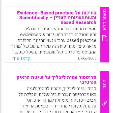
מאמר מלא
הוויכוח על Evidence- Based practice
והשתמעויותיו לעניין Scientifically –
Based Research
תמצית מהוויכוח המתנהל בעיקר באנגליה
ובאוסטרליה בדבר החשיבות של evidence
based practice עבור אנשי החינוך. הכותבת
מראה כיצד מהוויכוח הזה נולד המושג של "מחקר
המבוסס על פרקטיקה" שמשמש משקל שכנגד
למושג "מחקר מבוסס מדעית". מחקר המבוסס על
קראו עוד...
07-06-2005
פרקטיקה, טוענים אלה המצדדים במחקר פעולה ,
מציע למורים דרך לבנות באופן שיטתי ושיתופי
(עם אנשי אקדמיה) מערך של ראיות מתוך
פרופסור עמיה ליבליך על שיטת הראיון
עבודתם על תקפותם או על אי תקפותם של
הנרטיבי
לינק
ממצאים מחקריים לגבי ההקשרים האותנטיים
פרופ' עמיה ליבליך, מהחוג לפסיכולוגיה
שהם עובדים בהם, תוך מתן קול לאינטואיציות
באוניברסיטה העברית בירושלים ומכללת תל
ולהתנסויות האישיות העשירות שלהם (מיכל
אביב -יפו , היא מומחית למחקר איכותני
צלרמאיר)
פנומנולוגי, ופרי מחקריה – בשיטת הריאיון
הנרטיבי – ראה אור בספרים רבים ובעשרות