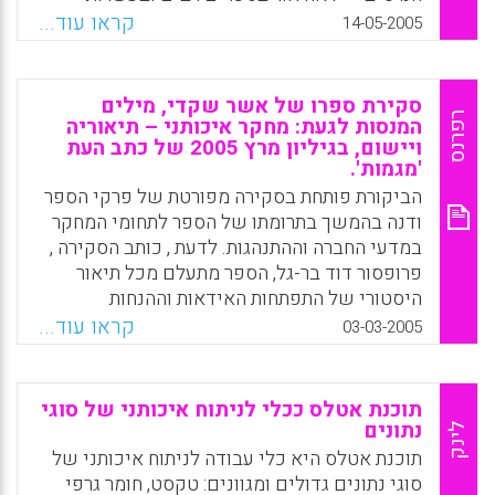
Facebook
Email
WhatsApp
X
מאמרים. היא ניאותה לתת הרצאה על עבודתה
קראו עוד...
14-05-2005
באמצעות מערכת "אופק" של האוניברסיטה
הפתוחה וניתן לצפות בה באמצעות מערכת הוידאו
של האוניברסיטה הפתוחה.
סקירת ספרו של אשר שקדי, מילים
רפרנס
המנסות לגעת: מחקר איכותני – תיאוריה
Facebook
Email
WhatsApp
X
ויישום, בגיליון מרץ 2005 של כתב העת
'מגמות'.
הביקורת פותחת בסקירה מפורטת של פרקי הספר
ודנה בהמשך בתרומתו של הספר לתחומי המחקר
במדעי החברה וההתנהגות. לדעת , כותב הסקירה ,
פרופסור דוד בר-גל, הספר מתעלם מכל תיאור
היסטורי של התפתחות האידאות וההנחות
התיאורטיות שביסוד גישת הניתוח .לדעת כותב
קראו עוד...
03-03-2005
הביקורת, יש חשיבות רבה בחשיפת ההיסטוריה
של התפתחות האידאות המרכזיות שהובילו
להתפתחות פרידגמת המחקר האיכותני.
תוכנת אטלס ככלי לניתוח איכותני של סוגי
נתונים
לינק
Facebook
Email
WhatsApp
X
תוכנת אטלס היא כלי עבודה לניתוח איכותני של
סוגי נתונים גדולים ומגוונים: טקסט, חומר גרפי