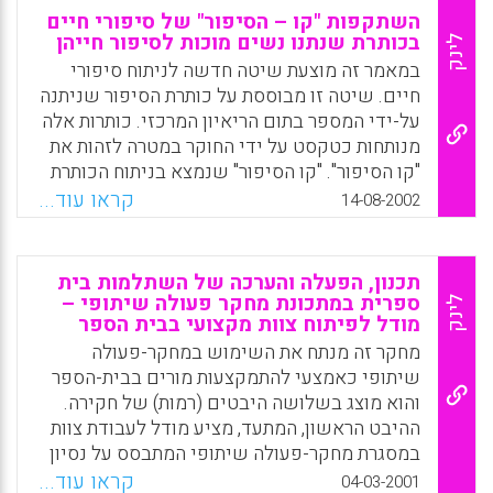
האוטנטיות של העצמי שלו. ( Arthur Frank )
השתקפות "קו – הסיפור" של סיפורי חיים
בכותרת שנתנו נשים מוכות לסיפור חייהן
לינק
Facebook
Email
WhatsApp
X
במאמר זה מוצעת שיטה חדשה לניתוח סיפורי
חיים. שיטה זו מבוססת על כותרת הסיפור שניתנה
על-ידי המספר בתום הריאיון המרכזי. כותרות אלה
מנותחות כטקסט על ידי החוקר במטרה לזהות את
"קו הסיפור". "קו הסיפור" שנמצא בניתוח הכותרת
מושווה לזה שזוהה בניתוח סיפור החיים.
קראו עוד...
14-08-2002
באמצעות השוואת "קווי הסיפור" ניתן לזהות את
"צופן העל" של סיפורי החיים מעבר לסיפור
הבודד. הדגמת השיטה נעשית במאמר זה על
תכנון, הפעלה והערכה של השתלמות בית
כותרות שנתנו נשים מוכות לסיפור חייהן. המאמר
ספרית במתכונת מחקר פעולה שיתופי –
לינק
מודל לפיתוח צוות מקצועי בבית הספר
מסתיים בדיון על יתרונות ומגבלות של השיטה (
לאה קסן) .
מחקר זה מנתח את השימוש במחקר-פעולה
שיתופי כאמצעי להתמקצעות מורים בבית-הספר
Facebook
Email
WhatsApp
X
והוא מוצג בשלושה היבטים (רמות) של חקירה.
ההיבט הראשון, המתעד, מציע מודל לעבודת צוות
במסגרת מחקר-פעולה שיתופי המתבסס על נסיון
שנצבר במהלך שלוש שנות הפעלתו בצוותים
קראו עוד...
04-03-2001