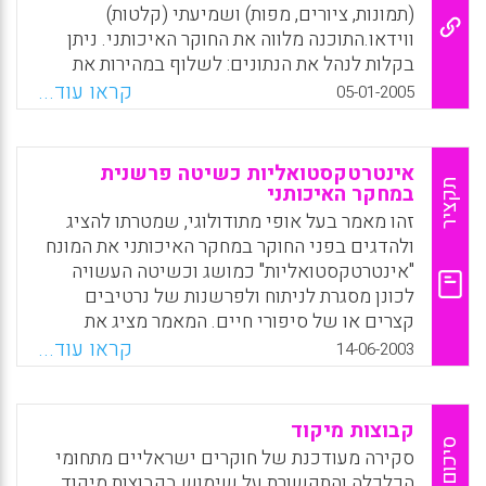
(תמונות, ציורים, מפות) ושמיעתי (קלטות)
ווידאו.התוכנה מלווה את החוקר האיכותני. ניתן
בקלות לנהל את הנתונים: לשלוף במהירות את
הציטטות של הקודים, ואת כימותם, ולקבץ זמנית
קראו עוד...
05-01-2005
יחידות משמעותיות ממסד הנתונים של החוקר
ליחידה חדשה. החוקר יכול לקשר בין קודים
במטרה ליצור רשתות סמנטיות של קשרים בין
אינטרטקסטואליות כשיטה פרשנית
מרכיבי הטקסט. ניתן למזג קודים לקוד-על
תקציר
במחקר האיכותני
(מושג), ליצורתמונה ויזואלית (מיפוי) המצביעה על
זהו מאמר בעל אופי מתודולוגי, שמטרתו להציג
הקשרים בין חלקי הטקסט (ציטוטים, קודים,
ולהדגים בפני החוקר במחקר האיכותני את המונח
מזכרים) ולבצע שאילתא בוליאנית או סמנטית על
"אינטרטקסטואליות" כמושג וכשיטה העשויה
הקודים. ברמה זו מתחילה בניית מודל ויצירת
לכונן מסגרת לניתוח ולפרשנות של נרטיבים
תיאוריה.
קצרים או של סיפורי חיים. המאמר מציג את
המסגרת התיאורטית , ומדגים את יישומה במחקר
קראו עוד...
Facebook
Email
WhatsApp
X
14-06-2003
האיכותני בקריאה ובפרשנות של סיפורי חיים.
האינטרטקסטואליות כמושג מרכזי בחקר תרבות
מתאים במיוחד למחקר האיכותני הנרטיבי ,
קבוצות מיקוד
המושתת על סובייקטיביות המספר , הסיפור ,
סיכום
סקירה מעודכנת של חוקרים ישראליים מתחומי
המאזין/החוקר , ועל הממד היחסי והבלתי קבוע
הכלכלה והתקשורת על שימוש בקבוצות מיקוד