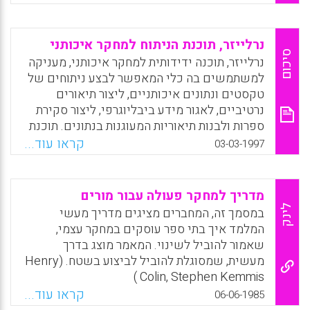
שונים. ההיבט השני מנתח ומעריך באופן איכותי
את ההזדמנות להתמקצעות וללימוד באמצעות
ניתוח ביקורתי של אפיזודות מדיוני הקבוצות
נרלייזר, תוכנת הניתוח למחקר איכותני
החוקרות וההיבט השלישי מנתח את מעורבות
סיכום
נרלייזר, תוכנה ידידותית למחקר איכותני, מעניקה
המנחה בהנחית הדיונים. שאלות המחקר: כיצד
למשתמשים בה כלי המאפשר לבצע ניתוחים של
מחקר-פעולה תורם להתפתחות המיקצועית של
טקסטים ונתונים איכותניים, ליצור תיאורים
המורה בבית הספר? ב. מהם התנאים הנדרשים
נרטיביים, לאגור מידע ביבליוגרפי, ליצור סקירת
לביצוע וכיצד ניתן להפעיל את מחקר-הפעולה
ספרות ולבנות תיאוריות המעוגנות בנתונים. תוכנת
השיתופי בבית-הספר התיכון? מסקנות:
הנרלייזר הושקה לראשונה בשנת 2003 ונמצאת
קראו עוד...
03-03-1997
מחקר-פעולה שיתופי מקנה הזדמנות מובנית
בשימוש של חוקרים מתחומי מדעי החברה, הרוח,
לתהליך של התפתחות מיקצועית, אך מידת
החינוך ומתחומים נוספים. מרחב השימוש של
השפעתה תלויה במעורבותו ובאישיותו של
תוכנה זו עושה אותה מתאימה כמעט לכל
מדריך למחקר פעולה עבור מורים
המשתתף (רויטל היימן).
הדפוסים של מחקר איכותני, ממחקר מובנה בעל
לינק
במסמך זה, המחברים מציגים מדריך מעשי
גישה מחקרית "אובייקטיביסטית" עד למחקר
Facebook
Email
WhatsApp
X
המלמד איך בתי ספר עוסקים במחקר עצמי,
התואם את הגישה הקונסטרוקטיביסטית.
שאמור להוביל לשינוי. המאמר מוצג בדרך
מעשית, שמסוגלת להוביל לביצוע בשטח. (Henry
Facebook
Email
WhatsApp
X
Colin, Stephen Kemmis )
קראו עוד...
06-06-1985
Facebook
Email
WhatsApp
X