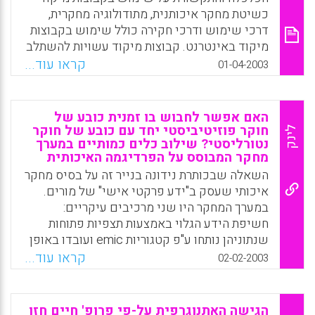
של הידע . עם זאת , שימוש באינטרטקסטואליות
כשיטת מחקר איכותנית, מתודולוגיה מחקרית,
כשיטה פרשנית במחקר האיכותני לסוגיו תובע
דרכי שימוש ודרכי חקירה כולל שימוש בקבוצות
מהחוקר מודעות ויכולות שהמאמר הנוכחי מציגן .
מיקוד באינטרנט. קבוצות מיקוד עשויות להשתלב
לאור מטרתו המתודולוגית של המאמר בחרו
בכל אחד משלבי המחקר. הן עשויות לשמש
קראו עוד...
01-04-2003
המחברות בנרטיבים שמייצגים סוגים שונים של
כמחקר עצמאי או להשתלב במחקר רחב יותר. ניתן
קישור אינטרטקסטואלי ברמות מפורשות שונות,
להיעזר בהן לשם גישוש לפני מחקר מתוכנן,
ברמות מורכבות שונות וברמות אידיאות שונות
כמהלך אחד או משלים במהלך מחקר קיים או
האם אפשר לחבוש בו זמנית כובע של
(אילנה אלקד –להמן , חוה גרינספלד ).
לשם בדיקת יישומיו של מחקר לאחר עריכתו.
חוקר פוזיטיביסטי יחד עם כובע של חוקר
לינק
קבוצות מיקוד עשויות לסייע בתכנון פעילויות,
נטורליסטי? שילוב כלים כמותיים במערך
Facebook
Email
WhatsApp
X
מחקר המבוסס על הפרדיגמה האיכותית
בהערכתן ובפיתוחן כמו גם בהערכת השפעתן
השאלה שבכותרת נידונה בנייר זה על בסיס מחקר
העתידית של פעילויות שונות. הן גם עשויות לעזור
איכותי שעסק ב"ידע פרקטי אישי" של מורים.
בבחינת היפותזות כלליות ובפיתוח שאלות או
במערך המחקר היו שני מרכיבים עיקריים:
רעיונות לשאלונים של מחקר כמותי וראיונות
חשיפת הידע הגלוי באמצעות תצפיות פתוחות
אישיים. (עדי גבתון, דורון בן-שאול)
שנתוניהן נותחו ע"פ קטגוריות emic ועובדו באופן
Facebook
Email
WhatsApp
X
כמותי, וחשיפת הידע הסמוי, באמצעות ראיונות
קראו עוד...
02-02-2003
אתנוגרפיים שנתוניהן נותחו ועובדו רק באופן
איכותי. שני המרכיבים רלוונטיים למחקרי פעולה
אלא שבניגוד להם המחקר האיכותי נועד להבין
הגישה האתנוגרפית על-פי פרופ' חיים חזן