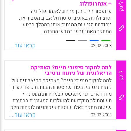
את התופעה ולא לשנות אותה. השאלה היא: האם
– אנתרופולוג
לינק
עיבוד כמותי שמיושם במחקר פעולה חייב אף
פרופסור חיים חזן מהחוג לאנתרופולוגיה
הוא להתבסס בלעדית על חשיבה של הפרדיגמה
וסוציולוגיה באוניברסיטת תל אביב מסביר את
האיכותית או שזהו מערך שיכול להישען בו זמנית
ייחודיות הגישות המנחות אותו במהלך ביצוע
גם על חשיבה פוזיטיביסטית? (ניצה שפרירי)
המחקר האתנוגרפי במדעי החברה .
Facebook
Email
WhatsApp
X
Facebook
Email
WhatsApp
X
קראו עוד...
02-02-2003
למה לחקור סיפורי חיים? האתיקה
הדיאלוגית של ניתוח נרטיבי
לינק
למה לחקור סיפורי חיים? האתיקה הדיאלוגית של
ניתוח נרטיבי. בעוד שהספרות הבוחנת כיצד לערוך
מחקר איכותני מתפשטת במהירות, מעט מדי
תשומת לב מוקדשת להשלכות המעוגנות בבחירת
שיטות מחקר כאלו. שיטות איכותניות לוקחות חלק
במאמץ הנעשה לאחרונה, להשמעת קולותיהם של
קראו עוד...
02-02-2003
יחידים. הקשבה לקול האישי מחייבת נקיטת
עמדה בדבר דרישתו של אותו קול לשמירת