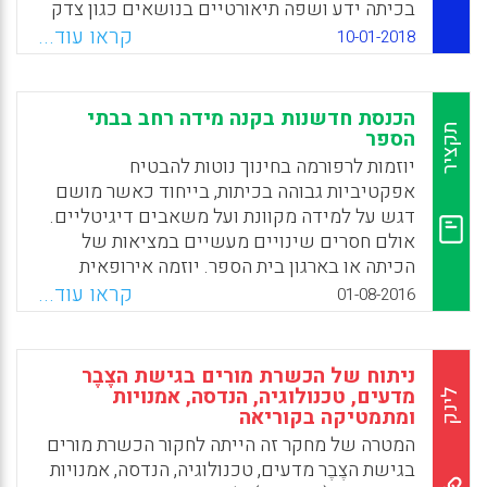
בכיתה ידע ושפה תיאורטיים בנושאים כגון צדק
חברתי, הפרטה, רב-תרבותיות, מגדר, קיימות, נוער
קראו עוד...
10-01-2018
בסיכון, הדרה ועוד. חלק מהקורס בנוי כסדנה שבה
הסטודנטים מביאים תיאורי מקרה, דילמות
חינוכיות ומידע על הארגונים שהם פועלים בהם
הכנסת חדשנות בקנה מידה רחב בבתי
ותפקיד המרצה-מנחה הוא להרכיב את המשקפיים
תקציר
הספר
התיאורטיים על המעשה החינוכי.
יוזמות לרפורמה בחינוך נוטות להבטיח
אפקטיביות גבוהה בכיתות, בייחוד כאשר מושם
Facebook
Email
WhatsApp
X
דגש על למידה מקוונת ועל משאבים דיגיטליים.
אולם חסרים שינויים מעשיים במציאות של
הכיתה או בארגון בית הספר. יוזמה אירופאית
מרכזית שכותרתה "מרחב הגילוי הפתוח" (Open
קראו עוד...
01-08-2016
Discovery Space – ODS) בחנה את האתגר של
הפיכת החינוך הבית-ספרי למודרני באמצעות
יישום בקנה מידה גדול של מתודולוגיה פתוחה
ניתוח של הכשרת מורים בגישת הצֶבֶר
לשימוש בחדשנות מבוססת-טכנולוגיה. המאמר
מדעים, טכנולוגיה, הנדסה, אמנויות
לינק
ומתמטיקה בקוריאה
מתאר את תכנית החדשנות הזו שכללה בתי ספר
ומורים מכל רחבי אירופה, שילבה למידה מוגברת
המטרה של מחקר זה הייתה לחקור הכשרת מורים
טכנולוגיה בסביבות בית-ספריות רחבות יותר
בגישת הצֶבֶר מדעים, טכנולוגיה, הנדסה, אמנויות