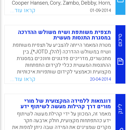
Cooper Hansen, Cory; Zambo, Debby; Horn,
Patty, 2014).
קראו עוד...
01-09-2014
Facebook
Email
WhatsApp
X
תצפית משותפת ושיח משולש ההדרכה
סיכום
במסגרת התנסות מעשית
מטרת המאמר הייתה להצביע על תצפית משותפת
ושיח במשולש ההדרכה (להלן, JOTD*), בין
מתכשרים, מדריכים פדגוגים וחונכים במסגרת
ההתנסות המעשית ככלי לקידום התפתחות
מקצועית וכאמצעי לקידום שותפויות איכותיות
בין מוסדות ההכשרה לבתי הספר. שאלות המחקר
קראו עוד...
20-04-2014
היו: א) כיצד רואים השותפים את התנסויות ה-
JOTD* במהלך ההתנסות המעשית? ב) כיצד
עשויה פעילות זו לתרום לשותפות בין ביה"ס לבין
דוגמאות ללמידה המקצועית של מורי
מוסד הכשרה? (Mtika, P., Robson, D., &
מורים דרך קהילות מעשה לשיתוף ידע
לינק
Fitzpatrick, R).
מאמר זה, המכוון על ידי קהילת מעשה לשיתוף
ידע כהתפתחות מקצועית, חולק ארבעה חקר
Facebook
Email
WhatsApp
X
מקרים שמציגים את המידה שבה ניתן למפות את