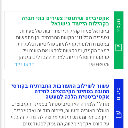
אקטיביזם שיתופי: צעירים בוני חברה
תקציר
בקהילות הייעוד בישראל
בישראל צמחו קהילות ייעוד רבות של צעירות
וצעירים מכל גוני הקשת החברתית. הן מחפשות
במסגרת חלופות קהילתיות, פוליטיות וכלכליות
למצב הקיים, ומבקשות לחדש את השיח על
שיתופיות וסולידריות. למרות ההבדלים ביניהן
באורחות החיים, במטרות ובאופני הפעילות, לכולן
קראו עוד...
19-04-2026
חזון משותף – מחויבות עמוקה למשימתיות
חברתית ולשינוי חברתי.
עשור לשילוב המעורבות החברתית בקורסי
Facebook
Email
WhatsApp
X
סיכום
החובה בסמינר הקיבוצים: למידה
אקטיביסטית הלכה למעשה
מודל "הלמידה האקטיביסטית" בסמינר הקיבוצים
משלב תאוריה ומעשה, פיתוח תודעה ואקטיביזם,
דיון בכיתה ומפגש חינוכי מחוצה לה. מודל זה בנוי
על קורס אקדמי מלווה, המעניק לסטודנטים