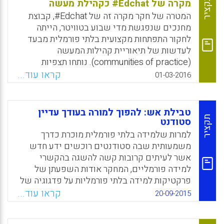
Feldman, Allan, 2016).
תקציר
מקרה של Edchat# כקהילת מעשה
המטרה של חקר מקרה זה של Edchat#, קבוצת
Facebook
Email
WhatsApp
X
מחנכים שנפגשת מדי שבוע בטוויטר, הייתה
לחקור התפתחות מקצועית בלתי פורמלית מבעד
לעדשות של תיאוריית קהילות המעשה
(communities of practice). נותחו תצפיות
בצ'אטים, ראיונות עם המשתתפים ומסמכים
קראו עוד...
01-03-2016
ארכיוניים. Edchat# שיקף היבטים מסוימים של
קהילת מעשה, כולל חפיפה בתיאור של מי שייך
אלייה, קשרים הדדיים ממושכים, העדר פתיחה
טבילת אש: להפוך למורה בעודך עדיין
מקדימה בשיחות, הצבה מהירה של בעיה לדיון
תקציר
סטודנט
וזרימת מידע מהירה (Britt, Virginia G.; Paulus,
למרות שלמידה בלתי פורמלית מוכרת כדרך
Trena, 2016).
משמעותית שבה סטודנטים רוכשים ידע חדש
אשר לעיתים קרובות קשה להשגה בהקשרי
Facebook
Email
WhatsApp
X
למידה פורמליים, המחקר אודות השפעתן של
פרקטיקות למידה בלתי פורמליות על פדגוגיה של
פרחי הוראה הוא מוגבל. המחקר הנוכחי, מונחה
קראו עוד...
20-09-2015
על-ידי התיאוריה של קהילות מעשה, בחן כיצד
ליווי תלמידי חטיבת ביניים בטיול שטח השפיע