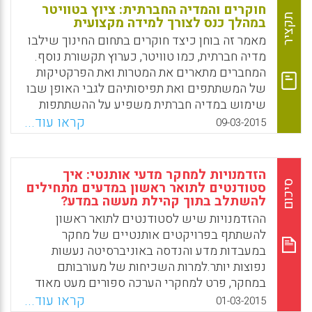
על הלמידה של פרחי ההוראה ללמד (Britton,
חוקרים והמדיה החברתית: ציוץ בטוויטר
Stacey A.; Qiang Cheng; Hill-Cunningham, P.
תקציר
במהלך כנס לצורך למידה מקצועית
Renee; Carpenter-McCullough, Amber,
מאמר זה בוחן כיצד חוקרים בתחום החינוך שילבו
2015).
מדיה חברתית, כמו טוויטר, כערוץ תקשורת נוסף.
המחברים מתארים את המטרות ואת הפרקטיקות
Facebook
Email
WhatsApp
X
של המשתתפים ואת תפיסותיהם לגבי האופן שבו
שימוש במדיה חברתית משפיע על ההשתתפות
בקהילה של הכנס (Li, Jiahang; Greenhow,
קראו עוד...
09-03-2015
Christine, 2015).
Facebook
Email
WhatsApp
X
הזדמנויות למחקר מדעי אותנטי: איך
סיכום
סטודנטים לתואר ראשון במדעים מתחילים
להשתלב בתוך קהילת מעשה במדע?
ההזדמנויות שיש לסטודנטים לתואר ראשון
להשתתף בפרויקטים אותנטיים של מחקר
במעבדות מדע והנדסה באוניברסיטה נעשות
נפוצות יותר.למרות השכיחות של מעורבותם
במחקר, פרט למחקרי הערכה ספורים מעט מאוד
ידוע על היעילות של תכניות אלה בהשגת
קראו עוד...
01-03-2015