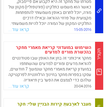
Bakx, Arthur Bakker, Maaike Koopman,
מטרתו של מחקר זה היא לקבוע אם פייסבוק,
Douwe Beijaard, 2016).
כאשר הוא משמש כתלקיט (פורטפוליו) מקוון של
מורה, יוכל לתרום באופן משמעותי להתפתחות
Facebook
Email
WhatsApp
X
מקצועית של פרחי ההוראה ובאילו דרכים
התלקיט המקוון של המורה יוכל להיות משמעותי.
91 פרחי הוראה התבקשו לפתח תלקיט מקוון של
קראו עוד...
15-05-2016
מורה תוך שימוש בפייסבוק ולעסוק בפעילויות
של למידה ושל התפתחות מקצועית במשך 14
שבועות. הנתונים נאספו תוך שימוש בשאלונים,
השימוש במועדוני קריאת מאמרי מחקר
שאלות פתוחות ודיווחים רפלקטיביים. נמצא כי
תקציר
בהכשרת מורים למדעים
רבים מפרחי ההוראה הפיקו תועלת די משמעותית
מחקר איכותני זה בחן את האופן שבו סטודנטים
מבחינת התפתחותם כמורים לעתיד דרך חמשת
להוראת מדעים ומורים למדעים שהשתתפו
היבטים הבאים: קהילת מעשה; זהות ולמידה
במועדון קריאת מאמרי מחקר שנמשך 7 חודשים,
מקצועית; מיומנויות רלוונטיות; משאבים; וביטחון
עסקו בספרות מחקר בחינוך הרלוונטית לפרקטיקה
(Kabilan, Muhammad Kamarul., 2016).
שלהם כדי לצמצם את הפער בין תיאוריה
לפרקטיקה. במועדון קריאה זה הייתה להם
קראו עוד...
Facebook
Email
WhatsApp
X
20-04-2016
הזדמנות לבקר ולנתח מאמרים מכתבי עת
שפיטים בתחום החינוך המדעי בהקשר של
הפרקטיקה שלהם בכיתה (Tallman, Karen;
מעבר לארבעת קירות הבניין שלי: חקר