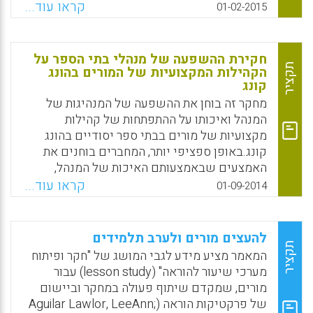
שנערכו עם מנהלי בתי ספר, מאמר זה מראה
קראו עוד...
01-02-2015
שהיכולות של מנהיגי בית הספר לתפוס ולהפיק
תועלת מאפשרויות מצביות כדי לבנות את היכולת
של בית הספר הן אחד מהגורמים העיקריים
חקירת ההשפעה של מנהלי בתי הספר על
המבדילים בין רמות שונות של מאמצי יישום (Lai
תקציר
הקהילות המקצועיות של המורים בהונג
קונג
Edith, 2015).
מחקר זה בוחן את ההשפעה של המנהיגות של
Facebook
Email
WhatsApp
X
המנהל ואיכותו על ההתפתחות של קהילות
מקצועיות של מורים בבתי ספר יסודיים בהונג
קונג.באופן ספציפי יותר, המחברים בוחנים את
האמצעים שבאמצעותם האיכות של המנהל,
מנהיגותו, והאמון בארגון משפיעים על כוחה של
קראו עוד...
01-09-2014
הקהילה המקצועית בקרב המורים (Hallinger,
Philip; Lee, Moosung; Ko, James., 2014).
להעצים מורים ולערב תלמידים
Facebook
Email
WhatsApp
X
תקציר
המאמר מציע מידע לגבי המושג של "חקר ופיתוח
מערכי שיעור להוראה" (lesson study) עבור
מורים, שמקדם שיתוף פעולה במחקר וביישום
של פרקטיקות הוראה (Aguilar Lawlor, LeeAnn;