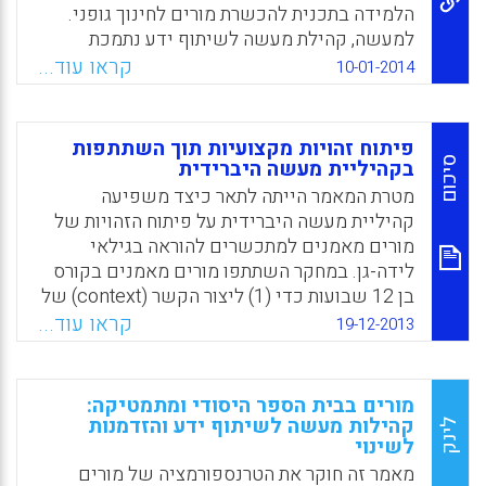
הלמידה בתכנית להכשרת מורים לחינוך גופני.
למעשה, קהילת מעשה לשיתוף ידע נתמכת
במהלך הזמן, מערבת מטרות משותפות של
קראו עוד...
10-01-2014
החברים בה, מערבת שיח תכוף, פעיל וחברתי
ומאופיינת על ידי בעיות שנפתרות על ידי חברי
הקהילה (MacPhail, Ann, Patton, Kevin,
פיתוח זהויות מקצועיות תוך השתתפות
Parker, Melissa and Tannehill, Deborah,
סיכום
בקהיליית מעשה היברידית
2014).
מטרת המאמר הייתה לתאר כיצד משפיעה
קהיליית מעשה היברידית על פיתוח הזהויות של
Facebook
Email
WhatsApp
X
מורים מאמנים למתכשרים להוראה בגילאי
לידה-גן. במחקר השתתפו מורים מאמנים בקורס
בן 12 שבועות כדי (1) ליצור הקשר (context) של
חקר שיתופי הניזון מידע המעוגן בהתנסויות
קראו עוד...
19-12-2013
האותנטיות של המשתתפים, ו-(2) לפתח רפלקציה
ביקורתית משותפת המצמיחה מחשבות ושאלות
היוצרות הבנות חדשות. המורים המאמנים
מורים בבית הספר היסודי ומתמטיקה:
שהשתתפו במחקר זה עבדו בדרכים שונות גם
קהילות מעשה לשיתוף ידע והזדמנות
לינק
לשינוי
בכלים מקוונים והחלו לבנות ידע משותף ואישי
לגבי המשמעות של אימון מתכשרים (Caudle,
מאמר זה חוקר את הטרנספורמציה של מורים