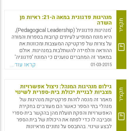
התוצאות המצופות או הרצויות של למידת
סטודנטים. מטרות הלימוד האופייניות של תכניות
כאלה קשורות בשילוב של סטודנטים לתוך
מנהיגות פדגוגית במאה ה-21: ראיות מן
קהילת מעשה באמצעות למידת תוכן מדעי בתוך
תקציר
השדה
ההקשר, רכישת מיומנויות בתהליכים מדעיים,
'מנהיגות פדגוגית' (Pedagogical Leadership),
ותרגול של תהליכי חשיבה מדעיים. מטרתו של
היא מונח המופיע לעיתים קרובות בספרות והמורה
מחקר זה הייתה להבין את התהליך ואת המידה
על צורות של פרקטיקה המעצבות ומכוונות את
שבה תכניות מחקר של סטודנטים מצטיינים
ההוראה והלמידה להשתלבות במנהיגות. אולם
למדעים לתואר ראשון בשנה הראשונה השיגו את
במאמר זה המחברים טוענים כי המונח 'פדגוגיה'
מטרותיהן המוצהרות – לשלב את המשתתפים בהן
הופך לרב-משמעי בעת שהוא מצורף למושג
קראו עוד...
01-03-2015
בתוך קהילת מעשה ולפתח את הזהויות המחקריות
ה'מנהיגות' ודורש הסבר נוסף, בייחוד במאה ה-21.
שלהם (Gardner, Grant E., Forrester, Jennifer
המסקנות של המחברים מעודכנות על ידי
H., Shumaker Jeffrey, Penny, Ferzli, Miriam,
ממצאים ממחקר שנערך על-ידם עם מנהלי בתי
גילום מנהיגות המנהל: ניצול אפשרויות
& Shea, Damian).
ספר ומנהיגים של מסגרות לגיל הרך באנגליה
תקציר
מצביות לבניית יכולת בית-ספרית לשינוי
במהלך שנת 2012 (Male, Trevor; Palaiologou,
Facebook
Email
WhatsApp
X
מאמר זה מנסה לזהות פרקטיקות מנהיגות של
Ioanna, 2015).
מנהלי בתי הספר כאשר הם מעורבים בחקירת
האפשרויות והפקת תועלת מהן בהקשר בית-ספרי
Facebook
Email
WhatsApp
X
וסביבה לו כדי לפתח את היכולת של בית הספר
לבצע שינוי. בהתבסס על נתונים מראיונות