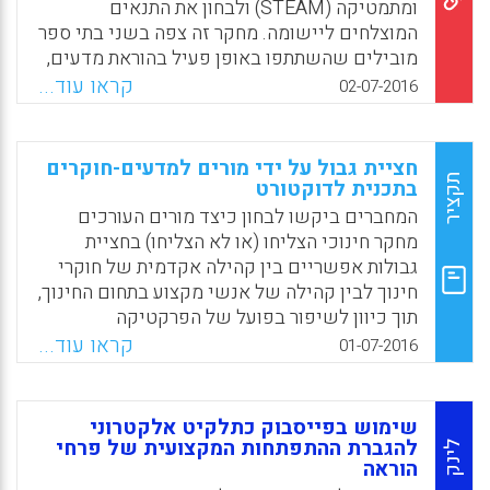
וסיפקה הכשרה למורים (Sotiriou, Sofoklis;
ומתמטיקה (STEAM) ולבחון את התנאים
Riviou, Katherina; Cherouvis, Stephanos;
המוצלחים ליישומה. מחקר זה צפה בשני בתי ספר
Chelioti, Eleni; Bogner, Franz, 2016).
מובילים שהשתתפו באופן פעיל בהוראת מדעים,
טכנולוגיה, הנדסה, אמנויות ומתמטיקה החל מן
קראו עוד...
02-07-2016
Facebook
Email
WhatsApp
X
השלב הראשוני של ההוראה בגישה זו בקוריאה
(Hunkoog Jho; Oksu Hong; Jinwoong Song.,
2016).
חציית גבול על ידי מורים למדעים-חוקרים
תקציר
בתכנית לדוקטורט
Facebook
Email
WhatsApp
X
המחברים ביקשו לבחון כיצד מורים העורכים
מחקר חינוכי הצליחו (או לא הצליחו) בחציית
גבולות אפשריים בין קהילה אקדמית של חוקרי
חינוך לבין קהילה של אנשי מקצוע בתחום החינוך,
תוך כיוון לשיפור בפועל של הפרקטיקה
המקצועית שלהם. כמעט כל המורים חוקרים
קראו עוד...
01-07-2016
דיווחו על אתגרים כתוצאה מהשתתפות בשתי
קהילות מעשה. ככל שהפרויקטים שבהם
השתתפו ענו על הצרכים או המטרות של בית
שימוש בפייסבוק כתלקיט אלקטרוני
הספר, כך חציית הגבולות בין קהילת החוקרים לבין
להגברת ההתפתחות המקצועית של פרחי
לינק
הוראה
קהילת המורים נראתה אפשרית יותר (Anouke