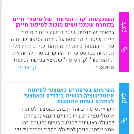
השתקפות "קו – הסיפור" של סיפורי חיים
בכותרת שנתנו נשים מוכות לסיפור חייהן
לינק
במאמר זה מוצעת שיטה חדשה לניתוח סיפורי
חיים. שיטה זו מבוססת על כותרת הסיפור שניתנה
על-ידי המספר בתום הריאיון המרכזי. כותרות אלה
מנותחות כטקסט על ידי החוקר במטרה לזהות את
"קו הסיפור". "קו הסיפור" שנמצא בניתוח הכותרת
מושווה לזה שזוהה בניתוח סיפור החיים.
קראו עוד...
14-08-2002
באמצעות השוואת "קווי הסיפור" ניתן לזהות את
"צופן העל" של סיפורי החיים מעבר לסיפור
הבודד. הדגמת השיטה נעשית במאמר זה על
השימוש בסיפורים כאמצעי לפיתוח
כותרות שנתנו נשים מוכות לסיפור חייהן. המאמר
אינטליגנציה רגשית בילדים וכאמצעי
לינק
לצמצום בעיות התנהגות
מסתיים בדיון על יתרונות ומגבלות של השיטה (
לאה קסן) .
הקראת סיפורים והדיון בהם כאמצעי לפיתוח
אינטליגנציה רגשית מהווים דוגמא מובהקת
Facebook
Email
WhatsApp
X
לפעולה ראשונית למניעת בעיות נפשיות. זהו
אמצעי זמין, הניתן להפעלה בקלות יחסית על ידי