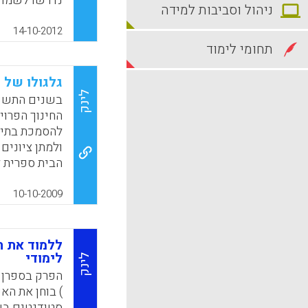
נדרשו לשמוע 
ניהול וסביבות למידה
טכנולוגיות מ
ומטלות באופן
14-10-2012
בבית. למעשה,
תחומי לימוד
בכיתה , תוך עבוד
גלגולו של נ
k
App
לינק
להסמכת בתי 
ולמתן ציונים
הבית ספרית ל
החיצוניות. ה
במסגרת הניסו
10-10-2009
בניסוי נטלו 
מגזרי החינוך:
שהשתתף בניסו
ללמוד את ה
לימודי
שלושה) שלימד
לינק
בניסוי ארבעי
הפרק בספרן ה
בן אליהו מת
) בוחן את הא
בחטיבה העליו
סטודנטים בש