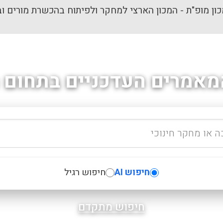
ון מופ"ת - המכון הארצי למחקר ולפיתוח בהכשרת מורים וב
מאמרים העדכניים בתחום ה
חיפוש AI
חיפוש רגיל
חיפוש מתקדם