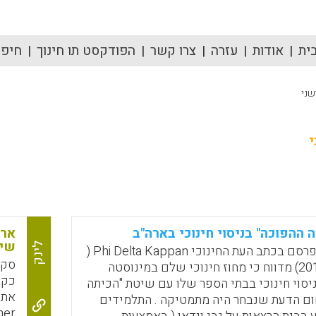
ית
אודות
עזרה
צרו קשר
הפודקסט תו חינוך
חיפוש
שני
י
 ההפוכה" בניסוי חינוכי בארה"ב
ארה
שית
לינק
המאמר שהתפרסם בכתב העת החינוכי Phi Delta Kappan (
סקי
מאוקטובר 2012) מדווח כי מחוז חינוכי שלם במינוסטה
כקא
יסוי חינוכי בבתי הספר שלו עם שיטת "הכיתה
חום הדעת שנבחר היה מתמטיקה . התלמידים