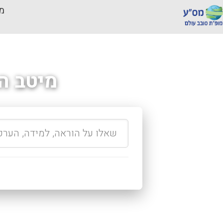
מכ
מיטב ה