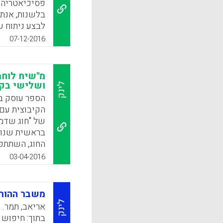
פסיכיאטריה, 
בלשנות, אנתר
k
App
לבצע ניתוח 
שערים: השער 
07-12-2016
השער השני מ
שפה פיגורטי
ניתוח איכותנ
מ"שיח לוחמי
תפקידי השפה
ושלישי בקי
לינק
ומסכם את תרו
הספר עוסק ב
ומעשית. בסוף
הקיבוצית עם 
של "חוג שדמ
k
App
בראשית שנות
החוג, השתתפו
שדמות" זוהה 
03-04-2016
ופורסם בעקב
מקורות ההשפע
אל "ארון הספ
משבר ההורא
בין מקורות ה
לינק
אריאב, תמר. "
אותנטית. באי
בתוך: חיפוש 