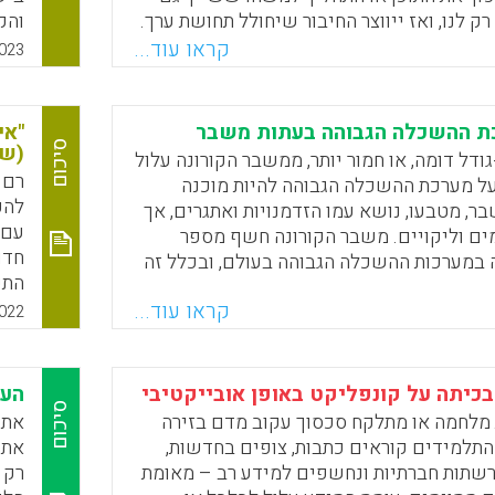
ק לנו, ואז ייווצר החיבור שיחולל תחושת ערך.
והק
ות שאפשר לשלב עם כל עולם תוכן, גם כזה
משב
קראו עוד...
023
ניין:
בלט
ישר
Faceboo
Email
Whats
X
מאו
ת ההשכלה הגבוהה בעתות משבר
"אי
מזו
סיכום
(שי
דל דומה, או חמור יותר, ממשבר הקורונה עלול
ומי
על מערכת ההשכלה הגבוהה להיות מוכנה
ליד
להק
בר, מטבעו, נושא עמו הזדמנויות ואתגרים, אך
מאו
עם 
ים וליקויים. משבר הקורונה חשף מספר
החי
חדו
 במערכות ההשכלה הגבוהה בעולם, ובכלל זה
התק
, ברור כי החברה זקוקה למערכת השכלה
ברא
קראו עוד...
 ואיתנה שתאפשר למידה גם בעתות משבר או
022
Faceboo
Email
Whats
X
בכיתה על קונפליקט באופן אובייקטיבי
הער
סיכום
מלחמה או מתלקח סכסוך עקוב מדם בזירה
אתג
התלמידים קוראים כתבות, צופים בחדשות,
את 
שתות חברתיות ונחשפים למידע רב – מאומת
רק 