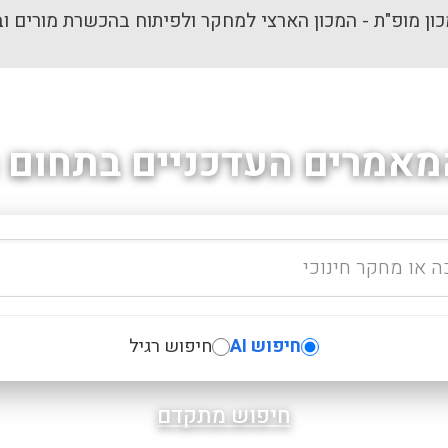
ון מופ"ת - המכון הארצי למחקר ולפיתוח בהכשרת מורים וב
מאמרים העדכניים בתחום ה
חיפוש AI
חיפוש רגיל
חיפוש מתקדם