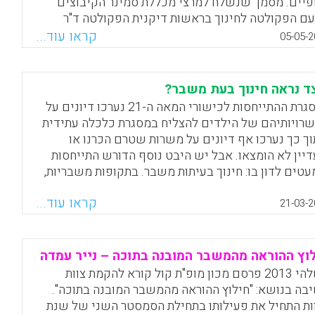
פיים. מסמך שנשלח למרצי מכללת סמינר הקיבוצים
ם הפקולטה לחינוך בראשות דיקנית הפקולטה ד"ר
ית לוי-פלדמן, מציע כמה עקרונות חשובים שראוי להביא
קראו עוד...
05-05-2
בון בשעת הערכת ההוראה והלמידה. לצד העקרונות
ליים מוצגות גם מגוון דוגמאות המספקות הזדמנויות
נוף הערכות הקורסים גם בימים כתיקונם. המסמך כולל
ד נראה חינוך בעת משבר?
הצעות לכלים ספציפיים המתאימים לסוגי הערכה
במסגרת ההתייחסות לכישורי המאה ה-21 נערכו דיונים על
ים, מוכרים ופחות מוכרים, המאפשרים לנהל את
רויותיהם של הילדים להצליח במסגרת כלכלה עתידית
רכות גם באופן מקוון.
וך כך נערכו אף דיונים על משרות שטרם הכרנו או
יין לא הומצאו. אבל יש היבט נוסף הדורש התייחסות
Facebook
Email
WhatsApp
X
עטים לדון בו: חינוך בעיתות משבר. בתקופות משבריות,
פן שבו המידע מופק ונצרך יש השפעה עצומה על
קראו עוד...
רה והכלכלה, ותפקידו המשמעותי של החינוך הוא
21-03-2
טיח שצרכני המידע יוכלו להבינו ולפרשו במדויק.
לים אחרות, ובאופן כללי יותר, מטרתו של ה"חינוך
רי" היא לבחון כיצד הוא מסוגל להתמודד עם הידע, עם
וץ ההוראה מהמשבר המובנה בתוכה – נייר עמדה
ומנויות ועם ההנחות הנדרשות לאנשים בתקופות של
בשלהי 2013 פרסם מכון מופ"ת קול קורא להקמת צוות
ור.
בה בנושא: "חילוץ ההוראה מהמשבר המובנה בתוכה".
ות התחיל את פעילותו בתחילת הסמסטר השני של שנת