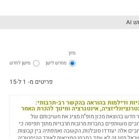
 AI
מיון:
מחדש לישן
מישן לחדש
פריטים מ- 1 ל-15
יות ודילמות בהוראה בהקשר רב-תרבותי:
טרנציונליזציה, אינטגרציה וחינוך להכרת האחר
 חדש בהוצאת מכון מופ"ת מציג את חשיבותם של
בים משותפים בחברות מרובות תרבויות מתוך תפיסה כי
בים אלה יעודדו סובלנות, הקשבה ואמפתיה בין קבוצות.
ראל חזון זה לא עמד במבחן המציאות לאורך ההיסטוריה,