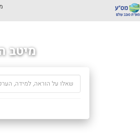
מכ
מיטב ה