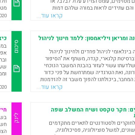
ם מסוימים, עומס המידע עלול לבלבל או
חלו
והם עתידים לראות במורה שלהם דמות
מטע
ן מידע חשוב. לכן, על המורים לדעת כיצד
איר
קראו עוד...
020
תלמידים, לנהל דיון ניטרלי והומאני ולהנחיל
בחש
קרונות לחיים.
הכל
למי
נה ומריאן ויליאמסון: ללמד חינוך לניהול
כיצ
Faceboo
Email
Whats
X
גם 
סיכום
שונ
 בינלאומי לניהול פחדים ולחינוך לניהול
אפש
ההע
ברסיטת קלגארי, קנדה, משתף את "הסיפור
ובת
שלדעתו עשוי לעזור בהבנת המשבר הנוכחי
שעד
רונה, ואת הטרגדיה שמתרחשת על פני כדור
וממ
המחבר, ביכולתנו להפוך משבר זה להזדמנות
לאו
ת, במיוחד כאמצעי לשיפור איכות ניהול
קראו עוד...
החב
020
וך לניהול הפחדים, לא רק בהקשר הנקודתי,
להב
אציה ובכך להפוך את יחסנו לפחד לבוגר יותר.
במי
מפתח ב"סיפור הגדול" שמובא במאמר הן
משב
ָּׁמַיִם: חקר טקסט ושיח המשלב שפה
חיל
ון, סופרת אמריקנית, מנהיגה רוחנית,
המי
לינק
ומועמדת לשעבר (שהסירה את מועמדותה
ערע
לחוקרים ולסטודנטים לתארים מתקדמים
חשי
בינואר השנה) לנשיאות ארצות הברית בבחירות 2020 ולצדה,
ונים, למשל סוציולוגיה, פסיכולוגיה,
הצו
ת השניה", הוירוס עצמו.