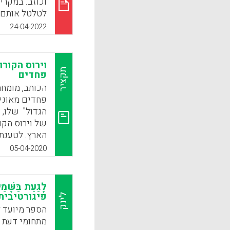
וכוזב. במקרי
לטלטל אותם 
סמכותית וסוכ
24-04-2022
להתייצב מול ה
להם ערכים וע
וירוס הקורו
k
App
תקציר
פחדים
הכותב, מומחה
פחדים מאוני
הגדול" שלו, 
של וירוס הקו
הארץ. לטענת 
חינוכית נהדר
05-04-2020
הפחדים והחינ
אלא בכל סיטו
שתי דמויות ה
לָגַעַת בַּש
מריאן ויליאמס
פיגורטיבית
לינק
אקטיביסטית 
הספר מיועד 
מתחומי דעת ש
בתפקיד "הדמו