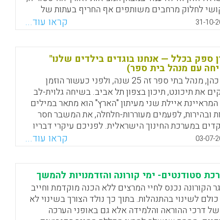
ושי לחלוק מרחבים משותפים אף החריף בעתות של
רים בריאותיים, פוליטיים וביטחוניים. דוגמאות לכך
קראו עוד...
31-10-2
ו בתקופות של לחימה ברצועת עזה, אז התלקחו ברחובות
אל מהומות שהחריפו אף יותר בערים המשותפות.
רעות נוספים שנחרתו בזיכרון הקולקטיבי הישראלי
ן ספק בכלל — אנחנו בוגדים בילדים שלנו"
הים כמחלוקת בין "ישראל הראשונה" ל"ישראל השנייה"
חה עם מנהל בית ספר)
יצגים את המתח הפוליטי בחברה, שבשנים האחרונות בא
רם כהן, מנהל בתי ספר זה 25 שנה, ולפני כעשור הוזמן
י ביטוי בהפגנות ובמאבקים שגרמו לפילוג העם.
ים את תיכונט, תיכון בצפון תל אביב. בשיחה גלוית-לב
רעות אלה מהדהדים ללא הרף, מחלחלים למערכת
המראיינת איילת שני מעיתון "הארץ" הוא מתאר במילים
נוך ומשפיעים על הדינמיקה הן בכיתות הן בחדרי מורים.
ת ובהירות, לפעמים מעוררות-חלחלה, את המשבר חסר
דים במערכת החינוך הישראלית. לפניכם עיקרי דבריו
Facebook
Email
WhatsApp
X
שי פרקים.
קראו עוד...
03-07-2
Facebook
Email
WhatsApp
X
כת סטודנטים- ימי קורונה והזדמנויות להמשך
ר הקורונה נכנס לחיי המרצים ללא הכנה מוקדמת וחייב
כולם לשינוי בהתנהלות. בתוך כך נולד הצורך בשינוי לא
של דרכי ההוראה והלמידה אלא גם באופני הערכה