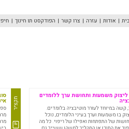
ית
אודות
עזרה
צרו קשר
הפודקסט תו חינוך
חיפוש
יצוק משמעות ותחושת ערך ללומדים
סוג
תקציר
ציה
אינ
קשה במיוחד לעורר מוטיבציה בלומדים.
ספר
צוק בו משמעות וערך בעיני הלומדים, נוכל
מרח
ושות של התפתחות ואפילו של ריפוי. כל מה
מרח
וך את התוכן או התהליך למשהו ששייך גם
ביש