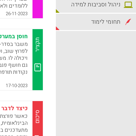
ניהול וסביבות למידה
ללומדים ולא ר
הנה שש פעול
26-11-2023
שלא נתפס כמע
תחומי לימוד
k
App
חוסן במערכ
תקציר
משבר בסדר-גו
לפרוץ שוב, ו
ויכולה לו. מש
גם חושף פגמ
נקודות תורפה
בישראל. כיום
גבוהה גמישה
17-10-2023
חוסר יציבות.
k
App
כיצד לדבר 
סיכום
כאשר פורצת 
הבינלאומית, 
מתעדכנים בר