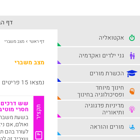
דף הב
אקטואליה
›
דף ראשי
מצב משברי
גני ילדים ואקדמיה
מצב משברי
הכשרת מורים
נמצאו 15 פריטים
חינוך מיוחד
ופסיכולוגיה בחינוך
שש דרכים ל
מדיניות פדגוגיה
תקציר
חסרי מוטיב
ותיאוריה
בשעת משבר, 
ואולם, אם ני
מורים והוראה
לעורר בהם תח
שצריך זה להפ