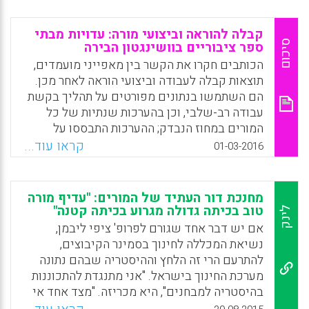
שיצמצמו ככל האפשר את כניסתם של מורים לא
מתאימים. זאת משום שלאחר השתלבותם
קבלה להוראה וביצועי מורה: עדויות מבתי
במערכת החינוך קשה בהרבה לשפר את תפקודם
סיכום
ספר ציבוריים בוושינגטון הבירה
או לפטר אותם (אליעזר יריב).
הכותבים חקרו את הקשר בין מאפייני מועמדים,
תוצאות קבלה לעבודה וביצועי הוראה לאחר מכן.
Facebook
Email
WhatsApp
X
הם השתמשו בנתונים מפורטים על תהליך בקשת
עבודה רב-שלבי, וכן בהערכות שנתיות של כל
המורים במחוז הנבדק; ההערכות התבססו על
קריטריונים שונים. הם זיהו קשר בין הנתונים
קראו עוד...
01-03-2016
לבין האפקטיביות הצפויה של מורה, אך לא בין
הנתונים לבין הסיכוי לקבלה לעבודה. החוקרים
בחרו לנתח את התהליך במחוז זה כי: א) במחוז זה
מחנכת דור העתיד של המורים: "עדיף מורה
קיים תהליך בקשת עבודה מרכזי רב-שלבי הנותן
טוב בכיתה גדולה מגרוע בכיתה קטנה"
לינק
מדגם רחב של מועמדים וניתן למצוא בו מגוון של
אם יש דבר אחד שגורם לפרופ' ציפי ליבמן,
מאפיינים וציונים בעקבות הערכות כתובות,
נשיאת המכללה לחינוך בסמינר הקיבוצים,
ראיונות אישיים והדגמת שיעורים; ב) מעבר של
להתרעם הרי זה הלחץ וההיסטריה שבהם נתונה
כל שלב בתהליך התבסס על עמידה בסף מסוים
מערכת החינוך בישראל. "אני מתנגדת להתכוננות
של ציונים שעזר לחוקרים לבדוק את התהליך; ג)
בהיסטריה למבחנים", היא מכריזה. "מצד אחד אי
המחוז מבצע הערכות שנתיות של כל המורים –
אפשר בלי מיצ"ב, וראמ"ה היא גוף מאוד רציני.