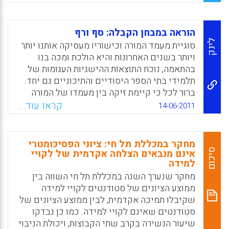
הנדרשת כדי להצליח באקדמיה היא היכולת
להתמודד עם מספר גדול של פריטים בתוך פרק
זמן קצר? האם איש האקדמיה "מצליח" באמת ניחן
הוראה במבחן הקבלה: סף ורף
ביכולת להבחין בניואנסים דקים בין טיעונים
לינק
סוגיית מעמד המורה וכישוריו מעסיקה אותנו יותר
ודעות שונות? ( צחי מילגרום) .
ויותר בשנים האחרונות והיא הולכת ומכה בנו
בהתאמה, נוכח התוצאות ההישגיות העגומות של
Facebook
Email
WhatsApp
X
תלמידי בתי הספר היסודיים והתיכוניים גם יחד.
ברור לכל כי קיימת זיקה בין מעמדו של המורה
וחוסר האונים שלו מול המציאות הקשה, לבין
קראו עוד...
14-06-2011
ההישגים הנמוכים של התלמידים והטיעון לפיו
ציוני הסף של הפונים ללימודי הוראה נמוכים
בממוצע מציוניהם של כלל הפונים ללימודי
מחקר במכללת תל חי: ציוני הפסיכומטרי
השכלה גבוהה בישראל. מאמר זה מתמקד
סיכום
אינם מנבאים הצלחה אקדמית של לקויי
למידה
במדדים מקצועיים ובאמות מידה הנדרשות
בתהליך הקבלה ללימודי הוראה בשני היבטים:
מחקר שנערך השנה במכללת תל חי השווה בין
עקרונות אתיים ומקצועיים בתהליכי הקבלה
ממוצע הציונים של סטודנטים לקויי למידה
למערכת החינוך, ונתוני סף ורף של המועמדים.
שקיבלו תמיכה אקדמית, לבין ממוצע הציונים של
הטענה המרכזית היא שכדי לשנות את מעמדם
סטודנטים שאינם לקויי למידה. כמו כן נבדקו
של המורים ולחולל מהפכה באיכות ההוראה
שיעור הנשירה בקרב שתי הקבוצות, ויכולת הניבוי