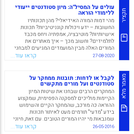
עולים על המסיל"ה: מיון סטודנטים ייעודי
תקציר
ללימודי הוראה
מהי דמות המורה האידיאלי? מהן תכונותיו
החשובות – ידע ויכולות קוגניטיביות? תכונות
אישיותיות? מוטיבציה, אמפתיה ויחס מכבד
לתלמידים? וחשוב מכך – איך מאתרים את
המורים האלה מבין המועמדים המגיעים למבחני
מיון? במערכת החינוך בישראל נעשית במהלך
קראו עוד...
27-08-2020
העשור האחרון עבודה יסודית לשיפור ההתאמה
האישיותית של המועמדים ללימוד הוראה
כמקצוע. ספר זה מתאר את מסיל"ה: מערכת מיון
מאמר מלא
לקבל או לדחות: תובנות ממחקר על
חדשנית שנבנתה כדי להעריך את ההתאמה
סטודנטים ועל מורים מתקשים
האישיותית של מועמדים ללימודי הוראה
המחקרים הרבים שבחנו את שיטות המיון
הקיימות מוליכים למסקנה הפסימית, שמקצוע
Facebook
Email
WhatsApp
X
ההוראה כה מורכב, שהמחקר הקיים והשימוש
בידע "מדעי" תורמים מעט לאיתור תכונות
שמנבאות מי יהיו המורים הטובים. עם זאת, חיוני
שהמכללות להוראה בשיתוף משרד החינוך
קראו עוד...
26-05-2016
ימשיכו לחפש אחר שיטות מיון ודרכי הכשרה