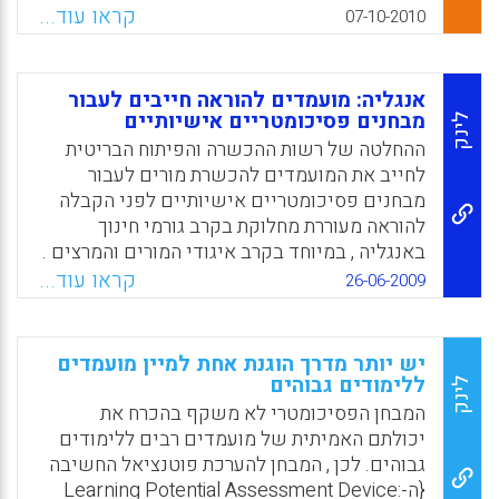
שלהם וברמת אישיותם, יש צורך לברר קודם מהו
של מבחני הבגרות והפסיכומטרי לגבי הצלחת
קראו עוד...
07-10-2010
תהליך המיון הראוי לקבלתם והאם נבחנו הנתונים
הסטודנטים בלימודים.תוצאות המחקר מצביעות
שהציגו על פי תבנית גנרית מוגדרת ומוסכמת של
על כך שציון הבחינה הפסיכומטרית אינו מנבא
קבלת תפקיד כראוי לכל ארגון מקצועי ( קטקו,
הצלחה בקרב סטודנטים לקויי למידה. הישגיהם
אנגליה: מועמדים להוראה חייבים לעבור
תמר) .
של סטודנטים בעלי ליקויי למידה אינם נופלים
מבחנים פסיכומטריים אישיותיים
לינק
מאלה של סטודנט רגיל ולעתים גבוהים מאלה של
ההחלטה של רשות ההכשרה והפיתוח הבריטית
Facebook
Email
WhatsApp
X
סטודנטים שאינם לקויי למידה. (חיים ביאור).
לחייב את המועמדים להכשרת מורים לעבור
מבחנים פסיכומטריים אישיותיים לפני הקבלה
Facebook
Email
WhatsApp
X
להוראה מעוררת מחלוקת בקרב גורמי חינוך
באנגליה , במיוחד בקרב איגודי המורים והמרצים .
ההחלטה לפתח כלי דיאגנוסטי שיאפשר למוסדות
קראו עוד...
26-06-2009
הכשרת המורים למיין ולאתר את המועמדים
הראויים נתקבלה בעקבות ממצאים על קליטת
מועמדים לא מתאימים להוראה במשך שנים ועל
יש יותר מדרך הוגנת אחת למיין מועמדים
שיעור נשירה גבוה משורת ההוראה בקרב מורים
ללימודים גבוהים
לינק
חדשים בבתי הספר. הכלי הדיאגנוסטי לבדיקת
המבחן הפסיכומטרי לא משקף בהכרח את
התאמה אישיותיות של מורים יבדוק מיומנויות
יכולתם האמיתית של מועמדים רבים ללימודים
שאינן רק קוגניטיביות אלא גם רגשיות
גבוהים. לכן , המבחן להערכת פוטנציאל החשיבה
ואישיותיות .
{ה-:Learning Potential Assessment Device