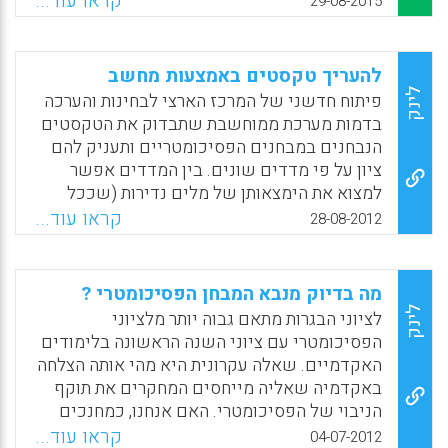
קראו עוד...
29-08-2015
IMPACT – שבהן נאספים נתונים מגוונים של
אבל ככל שיהיו יותר מיצ"בים חיצוניים, כך
ביצוע הוראה (מדובר במערכת של תמריצים
המערכת יותר נלחצת. צריך להקטין את הפיקוח של
וגמולים על הוראה ועוד). כך יכלו החוקרים
מפקחים ושל משרד החינוך ולתת חופש
להעריך טקסטים באמצעות מחשב
להעריך את ביצועי המורים בכיתות ובתחומי דעת
למנהלים. לשאול אותם מה החלום שלהם, ובשלב
לינק
פיתוח חדשני של המרכז הארצי לבחינות והערכה
שונים, ולא היה עליהם להגביל את עצמם למדגם
מסוים לעשות הערכה, בשקיפות מלאה" (גלי
בדמות מערכת ממוחשבת שתבדוק את הטקסטים
מסוים (Jacob, B., Rockoff, J.E., Taylor, E.S.,
מרקוביץ סלוצקר).
הנבחנים במבחנים הפסיכומטריים ותעניק להם
Benjamin, L., & Rosen, R).
ציון על פי מדדים שונים. בין המדדים אפשר
Facebook
Email
WhatsApp
X
Facebook
Email
WhatsApp
X
למצוא את הימצאותן של מלים נדירות (שככל
שמספרן גדול יותר כן משתפר הציון), טקסט ארוך
קראו עוד...
28-08-2012
(שגם הוא מעלה את הציון) וסימני קריאה
שריבויין מוריד את הציון). יורם אורעד , כמומחה
לפדגוגיה ותקשוב חינוכי מביע אי נחת .
מה בדיוק מנבא המבחן הפסיכומטרי ?
לינק
לציוני הבגרות מתאם גבוה יותר מלציוני
Facebook
Email
WhatsApp
X
הפסיכומטרי עם ציוני השנה הראשונה בלימודים
האקדמיים. שאלה עקרונית היא מהי אותה הצלחה
באקדמיה שאליה מייחסים המחקרים את תוקף
הניבוי של הפסיכומטרי. האם אנחנו, כמחנכים
וכאנשי אקדמיה, שלמים עם כך שהיכולת
קראו עוד...
04-07-2012