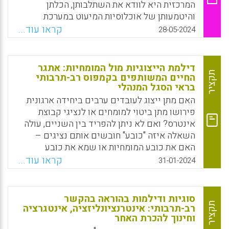
המרכזית היא לוודא את השתלבותן, הכלתן
והיטמעותן של אוכלוסיות המיעוט במערכת
החינוך. פר"ת יכולה לבוא לידי ביטוי ברבדים
קראו עוד...
28-05-2024
שונים בבתי הספר:
Facebook
Email
WhatsApp
X
דילמת הייצוגיות מול המומחיות: אתגר
תקציר
החיים המשותפים בקמפוס רב-תרבותי
בראי הסגל המנהלי
האם מתן ייצוג לעובדים ערבים ביחידה ארגונית
פירושו מתן ביטוי למומחים או לנציגי קבוצת
אינטרס? ואם לא ניתן להפריד בין השניים, עולה
השאלה איזה "כובע" חובשים אותם נציגים –
האם את כובע המומחיות או שמא את כובע
האינטרס המבחין בינם לבין בעלי אינטרסים
קראו עוד...
31-01-2024
אחרים? מכאן עולה גם השאלה אם קולם של
המומחים צריך לשקול יותר מקולם של בעלי
האינטרסים.
סוגיות ודילמות בהוראה בהקשר
תקציר
רב-תרבותי: אינטרנציונליזציה, אינטגרציה
Facebook
Email
WhatsApp
X
וחינוך להכרת האחר