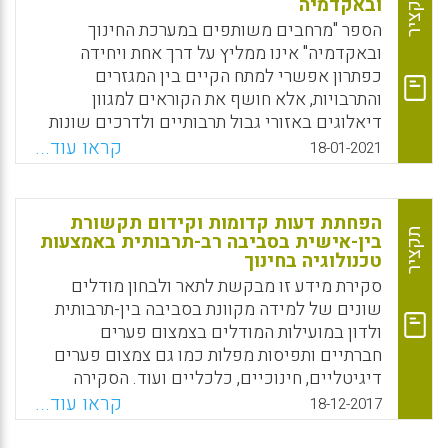
תקציר
ובאקדמיה
הספר "מרחבים משותפים במערכת החינוך
ובאקדמיה" אינו ממליץ על דרך אחת ויחידה
כפתרון אפשרי למתח הקיים בין המגזרים
והתרבויות, אלא חושף את הקוראים למגוון
דיאלוגים באזורי גבול תרבותיים ולדרכים שונות
להתנהלות במרחבים אקדמיים וחינוכיים
קראו עוד...
18-01-2021
משותפים.
Facebook
Email
WhatsApp
X
הפחתת דעות קדומות וקידום תקשורת
תקציר
בין-אישית בסביבה רב-תרבותית באמצעות
טכנולוגיה בחינוך
סקירת מידע זו מבקשת לתאר ולבחון מודלים
שונים של למידה מקוונת בסביבה בין-תרבותית
ולדון במועילות המודלים בצמצום פערים
חברתיים ותפיסות מפלות כמו גם צמצום פערים
דיגיטליים, חינוכיים, כלכליים ועוד. הסקירה
מנתחת ארבעה מודלים: מודל מרכז TEC
קראו עוד...
18-12-2017
הישראלי; מודל ה-Boundaries Dissolving האירי;
מודל ה-Class Global הקנדי ומודל בין-מדינתי, ה-