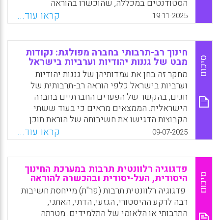
הסטודנטים במכללה, שהוכשרו בהוראה
דו־לשונית בהנחיית מורים־עמיתים, הובילו בני
קראו עוד...
19-11-2025
נוער פלסטינים־ערבים ויהודים־ישראלים מבתי
ספר תיכוניים למפגשים עם יצירות אמנות
במוזיאון הרצליה לאמנות עכשווית (תרבות הרוב
חינוך רב-תרבותי בחברה מפולגת: נקודות
היהודית־ישראלית) ובגלריה לאמנות אום אל־פחם
סיכום
מבט של גננות יהודיות וערביות בישראל
(תרבות המיעוט הפלסטינית־ערבית).
מחקר זה בחן את עמדותיהן של גננות יהודיות
וערביות בישראל כלפי הוראה רב-תרבותית של
Facebook
Email
WhatsApp
X
חגים, בהקשר של הפערים החברתיים בחברה
הישראלית. הממצאים מראים כי בעוד ששתי
הקבוצות הדגישו את חשיבותה של הוראת תוכן
רלוונטי לחיי הילדים, היו הבדלים בעמדותיהן
קראו עוד...
09-07-2025
כלפי הכללת חגים מהתרבות האחרת.
Facebook
Email
WhatsApp
X
פדגוגיה רלוונטית תרבות במערכת החינוך
סיכום
היסודית, העל-יסודית ובהכשרה להוראה
פדגוגיה רלוונטית תרבות (פר"ת) מייחסת חשיבות
רבה לרקע ההיסטורי, הגזעי, הדתי, האתני,
התרבותי או הלאומי של התלמידים. מטרתה