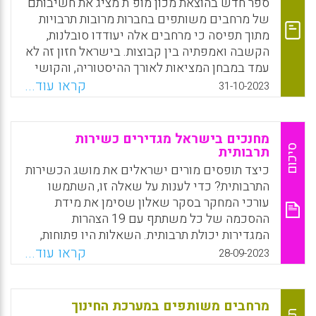
ספר חדש בהוצאת מכון מופ"ת מציג את חשיבותם
של מרחבים משותפים בחברות מרובות תרבויות
מתוך תפיסה כי מרחבים אלה יעודדו סובלנות,
הקשבה ואמפתיה בין קבוצות. בישראל חזון זה לא
עמד במבחן המציאות לאורך ההיסטוריה, והקושי
לחלוק מרחבים משותפים אף החריף בעתות של
קראו עוד...
31-10-2023
משברים בריאותיים, פוליטיים וביטחוניים.
דוגמאות לכך בלטו בתקופות של לחימה ברצועת
עזה, אז התלקחו ברחובות ישראל מהומות
מחנכים בישראל מגדירים כשירות
שהחריפו אף יותר בערים המשותפות. מאורעות
סיכום
תרבותית
נוספים שנחרתו בזיכרון הקולקטיבי הישראלי
כיצד תופסים מורים ישראלים את מושג הכשירות
מזוהים כמחלוקת בין "ישראל הראשונה" ל"ישראל
התרבותית? כדי לענות על שאלה זו, השתמשו
השנייה" ומייצגים את המתח הפוליטי בחברה,
עורכי המחקר בסקר שאלון שסימן את מידת
שבשנים האחרונות בא לידי ביטוי בהפגנות
ההסכמה של כל משתתף עם 19 הצהרות
ובמאבקים שגרמו לפילוג העם. מאורעות אלה
המגדירות יכולת תרבותית. השאלות היו פתוחות,
מהדהדים ללא הרף, מחלחלים למערכת החינוך
ואפשרו למשתתפים לשתף את דעותיהם על
קראו עוד...
28-09-2023
ומשפיעים על הדינמיקה הן בכיתות הן בחדרי
יכולת תרבותית
מורים.
Facebook
Email
WhatsApp
X
Facebook
Email
WhatsApp
X
מרחבים משותפים במערכת החינוך