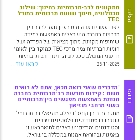
מתקוונים לרב-תרבותיות בחינוך: שילוב
תקציר
טכנולוגיה, חינוך ושונות תרבותית במודל
TEC
לפני עשרים שנה נבט רעיון נועז: לחבר בין
תרבויות בחברה הישראלית באמצעות למידה
שיתופית מקוונת. מתוך מציאות של הפרדה ושל
חומות חברתיות צמח מרכז TEC כמוקד בין-לאומי
חדשני המשלב טכנולוגיה, חינוך ורב-תרבותיות.
הספר הנוכחי שוטח את העקרונות ואת התפיסות
קראו עוד...
26-11-2025
של המרכז ומתעד את פעילותו, המשתרעת מבתי
הספר והמכללות ועד קיום כנסים עולמיים. הוא
מציג מחקרים, חקרי מקרה ותובנות על יצירת
"הדברים שאני רואה מכאן, אתם לא רואים
שיתופי פעולה חוצי גבולות, שפות וזהויות. זהו
סיכום
משם": קידום מודעות רב־תרבותית בחברה
מגוונת באמצעות מפגשים בין־תרבותיים
סיפור על חזון שהפך בהדרגה למודל מוכח לשינוי
בשני מרחבי מוזיאון
חברתי.
מחקר זה בוחן קורס “דיאלוג מוזיאלי רב־תרבותי”
Facebook
Email
WhatsApp
X
שנכחו בו סטודנטים פלסטינים־ערבים
וסטודנטים יהודים־ישראלים לתואר ראשון
באמנות ובהוראת אמנות במכללה בישראל.