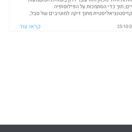
ים, תוך כדי הסתמכות על הפילוסופיה
זיסטנציאליסטית מתוך זיקה למוטיבים של סבל,
ות, אבסורד ומוות (תמי יגורי).
קראו עוד...
25-10-2
Facebook
Email
WhatsApp
X