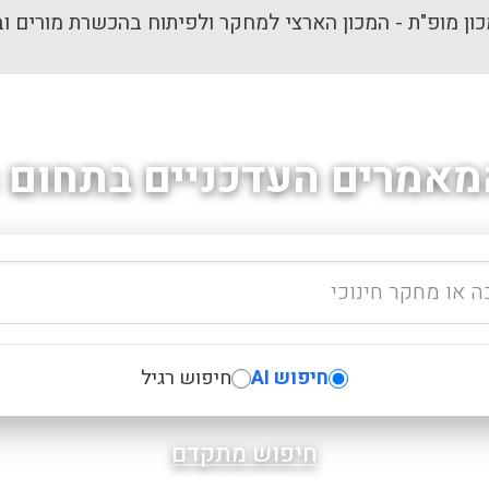
ון מופ"ת - המכון הארצי למחקר ולפיתוח בהכשרת מורים וב
מאמרים העדכניים בתחום ה
חיפוש AI
חיפוש רגיל
חיפוש מתקדם