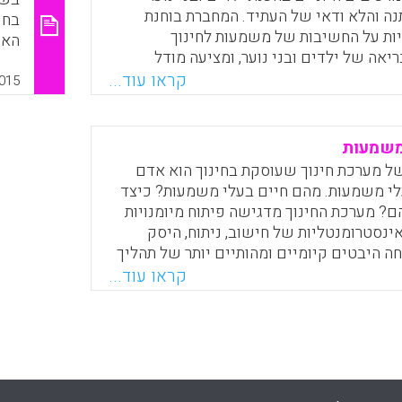
ה והלא ודאי של העתיד. המחברת בוחנת
בחי
יות על החשיבות של משמעות לחינוך
האק
יאה של ילדים ובני נוער, ומציעה מודל
בדיד
קראו עוד...
015
Faceboo
Email
Whats
X
משמעות
של מערכת חינוך שעוסקת בחינוך הוא אדם
לי משמעות. מהם חיים בעלי משמעות? כיצד
? מערכת החינוך מדגישה פיתוח מיומנויות
אינסטרומנטליות של חישוב, ניתוח, היסק
חה היבטים קיומיים ומהותיים יותר של תהליך
הלמידה כגון מודעות עצמית, התבוננות פנימית ותובנה (Hart
קראו עוד...
הדגש הזה מותיר את ההתייחסות לשאלות הנוגעות
ית ולמשמעות מחוץ לשיח ולמעשה החינוכיים.
יות חשיבה לטווח הקצר אינו מאפשר יצירת
ציבה ("מיהו האדם שברצוני להיות?") ואינו
והתחייבות למטרה מעוררת השראה ("למה אני
. ללא כיוון או מטרה משמעותית, אין טעם