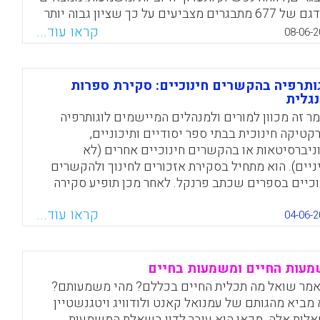
ממדגם של 677 מתבגרים מצביעים על כך שציון גבוה יותר
מצפן קשור לתעדוף גבוה יותר של משמעות ולתעדוף
קראו עוד...
08-06-2
ה יותר של חיוביות, אשר קשורים באופן חיובי לרווחה
ית סובייקטיבית
ותרפיה בהקשרים חינוכיים: סקירת ספרות
Facebook
Email
WhatsApp
X
גלית
ר זה מכוון למורים ולמנהלים המיישמים לוגותרפיה
קטיקה חינוכית בבתי ספר יסודיים ותיכוניים,
ניברסיטאות או בהקשרים חינוכיים אחרים (לא
ניים). הוא מתחיל בסקירת אזכורים לחינוך ולהקשרים
וכיים בספרים שכתב פרנקל. לאחר מכן תופיע סקירה
ספרות לוגותרפיה רלוונטית. מורים, פרופסורים, ואנשי
קראו עוד...
וך אחרים עשויים למצוא רעיונות ומשאבים אלה
04-06-2
ושיים לבנייה ולהגנה על עבודתם האקדמית
רקטיקה המקצועית שלהם
עות החיים ומשמעות בחיים
Facebook
Email
WhatsApp
X
מר שואל מה תכלית החיים בכללם? מהי משמעותם?
 מביא מהגותם של עמנואל קאנט ולודוויג ויטגנשטיין
לות אלה. מכאן הוא עובר לדון בשאלת המשמעות