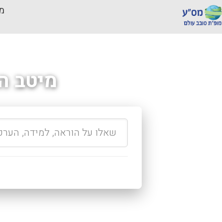
מכ
מיטב ה