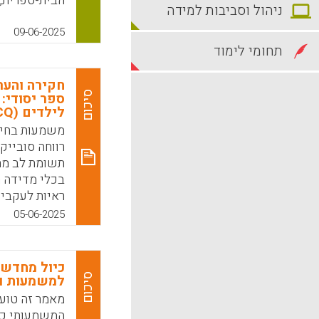
הבית-ספרית, 
ניהול וסביבות למידה
האמון במנהל 
09-06-2025
k
App
תחומי לימוד
חקירה והער
סיכום
ספר יסודי:
לילדים (MIL-CQ)
משמעות בחיי
רווחה סובייק
תשומת לב מחק
בכלי מדידה מ
05-06-2025
ומקורותיה של
כיול מחדש 
k
App
סיכום
למשמעות וח
מאמר זה טוען
המשמעותי כמר