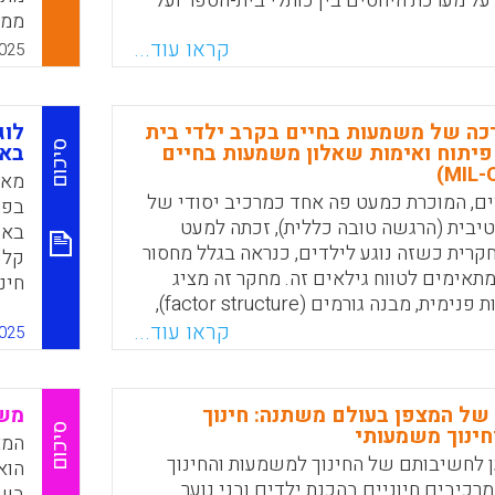
על מערכת היחסים בין כותלי בית-הספר ועל
ובשינויים המוצעים על-ידיו.
של 
קראו עוד...
025
Faceboo
Email
Whats
X
גבו
נפש
כה של משמעות בחיים בקרב ילדי בית
לוג
סיכום
 פיתוח ואימות שאלון משמעות בחיים
באנ
מאמ
ם, המוכרת כמעט פה אחד כמרכיב יסודי של
בפר
טיבית (הרגשה טובה כללית), זכתה למעט
באו
רית כשזה נוגע לילדים, כנראה בגלל מחסור
קלי
תאימים לטווח גילאים זה. מחקר זה מציג
חינ
ראיות לעקביות פנימית, מבנה גורמים (factor structure),
של 
ותוקף של שאלון משמעות בחיים לילדים (MIL-CQ), שהוא
קראו עוד...
חינ
025
כלי דיווח עצמי חדש הכולל 21 פריטים, הבודק את נוכחותה
שימ
 משמעות בחיים אצל ילדים.
והפ
של המצפן בעולם משתנה: חינוך
משמ
Faceboo
Email
Whats
X
סיכום
ינוך משמעותי
המא
 לחשיבותם של החינוך למשמעות והחינוך
הוא
כיבים חיוניים בהכנת ילדים ובני נוער
בשא