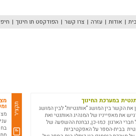
ית
אודות
עזרה
צרו קשר
הפודקסט תו חינוך
חיפוש
תנטית במערכת החינוך
מצפ
תקציר
ומש
 את הקשר בין המושג "אותנטיות" לבין המושג
מצפ
דגיש את מאפייניו של המנהיג האותנטי ואת
עני
חברי הארגון. כמו-כן, נבחנת ההשפעה של
בחי
נטית בבית-הספר על האפקטיביות
מתב