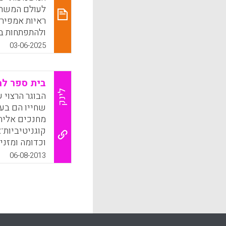
לעולם המשתנ
ראיות אמפיר
ולהתפתחות בר
להתערבות.
03-06-2025
k
App
בית ספר ל
לינק
הבוגר הרצוי 
שחייו הם בע
מחנכים אליהם
קוגניטיביות־
וכדומה ומזני
06-08-2013
2003). 
לאושר, לתכל
פיתוח מיומנו
זהות פנימית י
מקדם פיתוח 
שואף בחיי?")