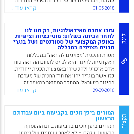
שלהם, השופכים אור על תכונות האופי הנחוצות
להוראה אפקטיבית וללמידה בבתי ספר. הטענה
קראו עוד...
01-05-2018
המובאת במאמר כי שימוש יחיד במבחני קבלה
ארציים ובמבחן ידע שפתי וכמותי של מתכשרים
להוראה המהווים הסללה של המועמדים לעיסוק
עזבו אתכם מאידאולוגיות, רק תנו לנו
בהוראה הם אמצעים שלא מצליחים לעמוד על
לחזור הביתה בשלום: מוטיבציות וציפיות
לינק
המורכבות הטמונה במקצוע ההוראה ובהוראה
באופק המקצועי של סטודנטים ושל בוגרי
תכנית מצוינים במכללה
איכותית.
מטרת התכנית "מצוינים להוראה" במכללות
Facebook
Email
WhatsApp
X
האקדמיות לחינוך היא לגייס לתחום ההוראה כוח
אדם איכותי ולהכשירו באמצעות תכנית ייחודית,
כזו אשר בוגריה יהוו את חוד החנית של מערכת
החינוך בישראל. המחקר המתואר במאמר זה
התמקד באחד-עשר סטודנטים שלמדו בתכנית
קראו עוד...
29-09-2016
המצוינים במכללה ע"ש דוד ילין, כמו גם בבחינת
עשרה בוגרים של תכנית זו בשנתיים הראשונות
לעבודתם. במחקר נבחנו המוטיבציות של
המורים ביפן זוכים בקביעות ביום עבודתם
הסטודנטים והבוגרים לבחור במקצוע ההוראה,
תקציר
הראשון
הציפיות שלהם מעצמם בהקשר המקצועי והאופק
המורים ביפן זוכים בקביעות ביום ההעסקה
המקצועי שהם חותרים אליו. ראיונות העומק
הראשון שלהם – לא לאחר שנתיים של ניסיון