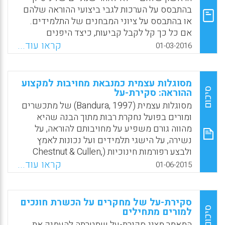
שנערכו עִמם משקפים את שלבי ההתפתחות של
בהתבסס על הערכות לגבי ביצועי ההוראה שלהם
זהותם המקצועית, והודות לכך מתקבלת תמונה
או בהתבסס על ציוני המבחנים של התלמידים.
קוהרנטית של עולמם המקצועי ושל התמורות
אם כל כך קל לקבל קביעות, כיצד היפנים
בתפיסותיהם (ברוריה שישון, אריאלה
מבטיחים שהמורים שלהם, בייחוד מורים
קראו עוד...
01-03-2016
פופר-גבעון).
מתחילים שנשכרים לעבודה עם מעט ניסיון
בהוראה, מספקים הוראה איכותית? כיצד הם
Facebook
Email
WhatsApp
X
מטמיעים אחריותיות בקרב המורים? (Ahn, Ruth;
מסוגלות עצמית כמנבאת מחויבות למקצוע
Asanuma, Shigeru; Mori, Hisayoshi, 2016).
סיכום
ההוראה: סקירת-על
מסוגלות עצמית (Bandura, 1997) של מתכשרים
Facebook
Email
WhatsApp
X
ומורים בפועל נחקרת רבות מתוך הבנה שהיא
מהווה גורם משפיע על מחויבותם להוראה, על
נשירה, על הישגי תלמידים ועל נכונות לאמץ
ולבצע רפורמות חינוכיות (Chestnut & Cullen,
2014). לאמונות במסוגלות עצמית יש תפקיד
קראו עוד...
01-06-2015
מרכזי בתיאוריות חברתיות-קוגניטיביות (Lent et
al., 1994, Bandura, 1986, 1997), והן תורמות
להסברים של התפתחות קריירה אישית, בחירות
סקירת-על של מחקרים על הכשרת חונכים
תעסוקתיות וחינוכיות והצלחה אקדמית ומקצועית.
סיכום
למורים מתחילים
טענת החוקרים היא שמתוך סקירה של 33
המאמר מציג סקירת-על שמטרתה להעמיק את