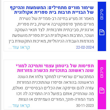
לטפח מורים חדשים, לקלוט וללוות אותם בתחילת
שימור מורים מתחילים: המשמעות וההיקף
הקריירה, למקסם את הפוטנציאל המנהיגותי
סיכום
של הבניית תרבות בית ספרית אקולוגית
שלהם ולנווט את מסלולם המקצועי.
מאמר זה מציע בחינה רב-ממדית של נשירת
מורים מתוך פרספקטיבה אישית, בית ספרית,
Facebook
Email
WhatsApp
X
ארגונית, סביבתית ותרבותית. לצד תנאי העסקה
ושכר, התרבות האקולוגית הבית ספרית מושפעת
מנורמות העבודה הניהוליות, מאיכות התקשורת בין
עמיתים, ממאפיינים אישיים ומתחושת
קראו עוד...
22-02-2024
הקהילתיות. מכאן, שסביבתו הקרובה של המורה
המתחיל משפיעה מאוד על רצונו לדבוק במשרה,
לעזוב את בית הספר או לנשור מהמקצוע. למעשה,
תפיסות של ביטחון עצמי ותמיכה למורי
המורה המתחיל הסביר נמצא בשנותיו הראשונות
סיכום
שנה ראשונה בתוכניות הכשרה מזורזות
בעמדה שברירית ובמצב של "הישרדות", והוא
המתכשרים שרואיינו למחקר צלחו את השנה
משווע לביטחון, תמיכה ויציבות. לשם כך, הוא
הראשונה בהוראה וסיפרו שהתוכנית המזורזת
יזדקק לתמיכה מקצועית, הכלה רגשית וקבלה
עזרה להם וסיפקה את הכלים הבסיסיים. ואולם,
חברתי.
מה שהחזיק אותם בפועל היה התמיכה לה זכו
מצד המורה-חונך, המורים העמיתים או הצוות
Facebook
Email
WhatsApp
X
הניהולי. עבורם, תחושת השליחות המקצועית והפן
קראו עוד...
30-11-2023