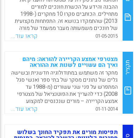
מאמרים ניתן לומר שיש קשר בין אמונות של
ההבנה והידע על הכשרת חונכים למורים
מתכשרים ומורים על מסוגלות עצמית לבין
מתחילים. הכותבים סקרו 10 מחקרים (1998-
מחויבות למקצוע. מסוגלות עצמית עשויה להיות
2013) שהתמקדו בנושא זה. התפתחות מקצועית
מנבא להתמדה בהוראה ולהפחתת נשירה. ממצא
של חונכים משמעותה מעבר ממעמד של מורה
זה עשוי לשמש לבניה של תוכניות ההכשרה
מנוסה למעמד של חונך השולט בדרכי הוראה
קראו עוד...
01-05-2015
והתפתחות מקצועית (Chestnut, S.R., & Burly, H).
ובדרכי חונכות. ניתן לראות הוראה וחונכות כשתי
פרקטיקות נפרדות. בהמשגה של התפתחות
Facebook
Email
WhatsApp
X
מקצועית של חונכים במחקר ניכרות שתי גישות
מצטרפי אמצע הקריירה להוראה: מיהם
עיקריות:הראשונה: התפתחות מקצועית ולמידה
תקציר
ואיך הם עשויים לשנות את ההוראה
בלתי-פורמלית של חונכים; השנייה: למידה
מחקר זה משתמש במתודולוגיה חדשנית ובשישה
פורמלית / תוכניות מובנות או למידה בלתי
גלים של נתונים מסקר של בתי ספר ואנשי סגל
פורמלית מאורגנת (Aspfors, J., & Fransson, G).
המתפרש על פני שני עשורים (מ-1988 עד
2008) כדי להעריך את הפוטנציאל של מצטרפי
Facebook
Email
WhatsApp
X
אמצע הקריירה – מורים שנכנסים למקצוע
מקריירות שאינן הוראה – להוראה מגוונת, לאיוש
קראו עוד...
01-11-2014
בתי ספר ציבוריים ולמילוי משרות פנויות
במקצועות בדרישה גבוהה (Marinell, William H.;
Johnson, Susan Moore, 2014).
תפיסות מורים את תפקיד החונך בשלוש