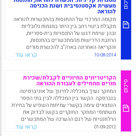
סיכום
מסגרות קליניות: הכשרה להוראה, התנסות
Facebook
Email
WhatsApp
X
מעשית אקסטנסיבית ושנת הכניסה
להוראה
מקומה המרכזי של ההתנסות בהתכשרות להוראה
מקבלת ביטוי רחב בין היתר במגמות גלובליות
ובהן: שימת דגש על התנסויות בית-ספריות,
הרחבת הדרישות מהמתכשרים בהתנסות,
והקריאה האחרונה בארה"ב להכשרת מורים
מבוססת התנסות. כיוונים אלה מלווים בשינוי
קראו עוד...
10-08-2014
תיאורטי ביחס לדרך שבה מורים מתכשרים
להוראה. המסגרות המדוברות: (1) התנסויות שדה
ראשוניות; (2) התנסות מעשית אקסטנסיבית; (3)
הקריטריונים החיוניים לקבלת/שכירת
שנת הכניסה להוראה. כל אחת משלוש המסגרות
סיכום
מורים מתחילים לעבודת ההוראה
מאופיינת ברמה שונה של הזדמנויות למידה
המחקר נערך במכללה לחינוך של אוניברסיטה
בשלבים שונים של ההתפתחות מקצועית. מטרת
בנברסקה. הקשר בין המכללה לבין בתי הספר
המחקר היתה לחקור הבדלים פוטנציאליים
הנמצאים עימה בקשרי עמיתות השפיע על בחירת
בציפיות של החונכים מהצמיחה המקצועית של
משתתפי המחקר. החוקרים בקשו לבדוק את
המונחים. במחקר השתתפו 18מאמנים/חונכים
הרלוונטיות של דגם ההערכה של המתכשרים
בעלי ניסיון קודם בתפקיד בכל המסגרות. הם
לתהליך הקבלה לעבודה. אוכלוסיית המחקר כללה:
קראו עוד...
01-09-2012
רואיינו בראיונות חצי מובנים (Gut, D. M., Beam,
בעלי תפקיד בשיבוץ להוראה, מתכשרים להוראה,