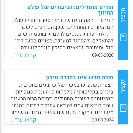
מורים מתחילים: הגיבורים של עולם
תקציר
החינוך
הגיבורים האמיתיים של בתי הספר ברחבי העולם
הם המורים המתחילים. שכן, הם זוכים לשכר
התחלתי ופחוּת, נכנסים להלם תרבות, מתקשים
להתאקלם ולהסתגל למערכת, מצויים בפער דורי
מול עמיתיהם, נמצאים בסיכון מוגבר לנשירה
מוגברת ועוד. לכן, מוטל על מנהלי בתי ספר,
קראו עוד...
09-03-2026
מפקחים, מנהלי אגפים ושרים לוודא ולהבטיח כי
המורים המתחילים מלווים, מטופחים ומוערכים,
מפני שבלעדיהם אין עתיד. על רקע זה, המאמר דן
מורה חדש אינו בהכרח טירון
באתגרים ובהזדמנויות של מורים מתחילים וחותר
תקציר
תצפיות שנערכו במשך שלוש שנים בחטיבות
להציע פתרונות יישומיים.
ביניים בקליפורניה מלמדות כי הענקת סמכויות
מנהיגותיות למורים מתחילים ורתימת הרוח הרעננה
Facebook
Email
WhatsApp
X
שהם מביאים עמם להוראה עתידות לתרום במגוון
מישורים. במקרה זה, נרשם שיפור מבחינת שימור
מורים, צמיחה מקצועית, הישגיות תלמידים,
קראו עוד...
28-08-2024
יעילות ארגונית ואווירה בית ספרית. בנוסף, במהלך
התצפיות, זיהה צוות המחקר ארבע דרכים מיטביות