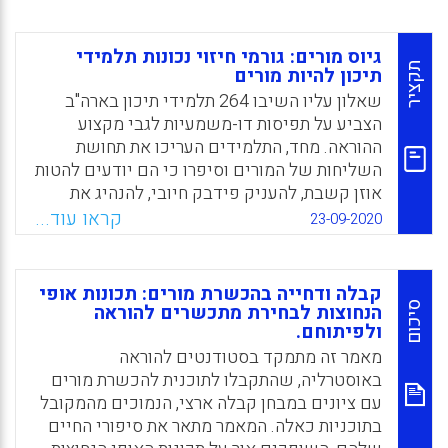
האנושי העוטף הם שסייעו להם בצליחת השנה
הראשונה בהוראה הן מבחינה פרקטית
וחברתית-רגשית.
גיוס מורים: גורמי חיזוי נכונות תלמידי
תקציר
תיכון להיות מורים
Facebook
Email
WhatsApp
X
שאלון עליו השיבו 264 תלמידי תיכון בארה"ב
הצביע על תפיסות דו-משמעיות לגבי מקצוע
ההוראה. מחד, התלמידים העריכו את תחושת
השליחות של המורים וסיפרו כי הם יודעים להטות
אוזן קשבת, להעניק פידבק חיובי, להנהיג את
הכיתה ולתרום לזולת. מאידך, הם טענו שהחברה
קראו עוד...
23-09-2020
אינה מכבדת מורים, שיחס התלמידים למורים
אדיש או מזלזל, שמורים נאלצים להתמודד עם
בעיות משמעת ולהסתפק בשכר נמוך.
קבלה ודחייה בהכשרת מורים: תכונות אופי
סיכום
הנחוצות לבחירת מתכשרים להוראה
Facebook
Email
WhatsApp
X
ולפיתוחם.
מאמר זה מתמקד בסטודנטים להוראה
באוסטרליה, שהתקבלו לתוכנית להכשרת מורים
עם ציונים במבחן קבלה ארצי, הנמוכים מהמקובל
בתוכניות כאלה. המאמר מתאר את סיפורי החיים