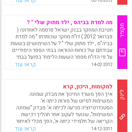
קראו עוד...
02-10-2012
מטקסטים. "צריך לתגבר ילדים מתקשים בכיתה
זו", אומרת החוקרת. בטור שכתבה עבור מגזין טיים,
מסבירה חוקרת וסופרת מוכרת בארה"ב, אנני מרפי
מה למדת בביהס , ילד מתוק שלי " ?
פול, שספרה הבא "מבריק – המדע שמאחורי
תקציר
חטיבת המחקר בבנק ישראל פרסמה לאחרונה (
החוכמה" עוסק בנושא זה בדיוק, מדוע דווקא
פברואר 2012 ) דו"ח מחקר שכותרתו " מה למדת
כיתה ג' היא משמעותית כל כך. לפי פול, העניין
בביה"ס , ילד מתוק שלי " ? על השימושים בשעות
קשור בעיקר ביכולות קריאה ועיבוד מידע. בכיתה
עבודתם של כוחות ההוראה בבתי הספר היסודיים.
ג', מסתבר, יפסיק הילד לקרוא בטקסט את הסיפור
על פי הדו"ח מספר השעות הלימוד בפועל בבתי
הכללי, ויתחיל לדלות מהמילים אינפורמציה
הספר היסודיים בישראל הוא מהגבוהים במדינות
קראו עוד...
14-02-2012
(נטעלי גבירץ) .
המערב – כ-29 שעות שבועיות. בדו"ח נמצא עוד
כי בבתי הספר היסודיים בארץ נלמדים מקצועות
Facebook
Email
WhatsApp
X
החובה שעות רבות יותר מאשר בממוצע במדינות
למקומות, היכון, קרא
ה-OECD. 25.3 שעות שבועיות לעומת 20.5 שעות
לינק
איך הפך משרד החינוך את מבדק שמונה
בהתאמה. בבתי הספר שהשתתפו במחקר נמצא
המשימות לסיוט של מורות כיתה א'.
מספר שעות לימוד גבוה ממספר השעות של
הסטנדרטיזציה מגיעה לכיתה א': מבדק "שמונה
משרד החינוך במיוחד במקצועות הליבה . עם זאת
המשימות", שנועד לעקוב אחר תהליך רכישת
, בחלוקה לשעות לימוד המוקצות לכל אחד
הקריאה של תלמידי כיתה א', הפך מכלי לאיתור
ממקצועות החובה נמצאו הבדלים בין ישראל
מתקשים לכלי מדידה של הישגי המורות ולמקור
קראו עוד...
14-12-2011
ומדינות הOECD .