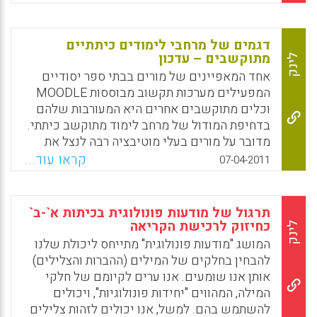
לחץ, תסכול וחרדה עבור התלמידים. וגם כאן לא
חסרים טפסים ( איילת פישביין).
Facebook
Email
WhatsApp
X
דגמים של מרחבי לימודים כיתתיים
Facebook
Email
WhatsApp
X
מתוקשבים – עדכון
לינק
אחד המאפיינים של מורים בבתי ספר יסודיים
המפעילים מערכות תקשוב מבוססות MOODLE
וכלים מתוקשבים אחרים היא המעורבות שלהם
בדחיפת המודול של מרחב לימוד מתוקשב כיתתי.
מדובר על מורים בעלי מוטיבציה רבה לנצל את
תכונות הכלים המתוקשבים ולהעשיר את חווית
קראו עוד...
07-04-2011
הלמידה של תלמידיהם. ( ראו דיווח קודם).
היוזמה היא על פי רוב של המורים עצמם ללא
קשר לתכנית התקשוב הלאומית הארצית עליה
תרגול של מודעות פונולוגית בכיתות א`-ב`
מכריזים יותר בעיתונות . לאחרונה ביקרנו
כחיזוק לרכישת הקריאה
לינק
באינטרנט במרחב הלימוד המתוקשב שהקימה
המושג "מודעות פונולוגית" מתייחס ליכולת שלנו
המורה והמחנכת נועה בבית הספר היסודי רמת
להבחין בחלקים של המילים (ההברות והצלילים)
החייל בתל אביב. ניתן לראות כי מרחב לימוד
אותן אנו שומעים. אנו ערים לקיומם של חלקי
כיתתי זה מתעדכן ומועשר כל הזמן בחומרי למידה
המילה, המהווים "יחידות פונולוגיות", ויכולים
, חומרי רקע וקישורים רלבנטיים לתכנון הלמידה
להשתמש בהם. למשל, אנו יכולים לזהות צלילים