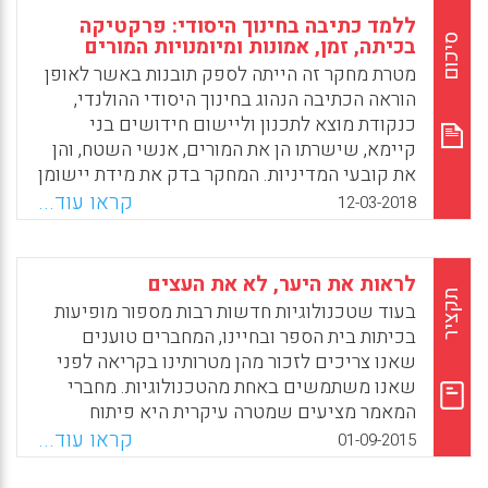
ללמד כתיבה בחינוך היסודי: פרקטיקה
סיכום
בכיתה, זמן, אמונות ומיומנויות המורים
מטרת מחקר זה הייתה לספק תובנות באשר לאופן
הוראה הכתיבה הנהוג בחינוך היסודי ההולנדי,
כנקודת מוצא לתכנון וליישום חידושים בני
קיימא, שישרתו הן את המורים, אנשי השטח, והן
את קובעי המדיניות. המחקר בדק את מידת יישומן
של שלוש גישות תחום ספציפי (domain
קראו עוד...
12-03-2018
specific approach) – כתיבה תקשורתית, כתיבת
תהליכית והוראה של אסטרטגיית כתיבה – כמו גם
מאפיינים של הוראה איכותית באופן כללי,
לראות את היער, לא את העצים
בשיעורי כתיבה בכיתות הגבוהות (ד'-ו') בבתי
תקציר
בעוד שטכנולוגיות חדשות רבות מספור מופיעות
הספר היסודיים. בנוסף נבחנו גם זמן לימוד
בכיתות בית הספר ובחיינו, המחברים טוענים
הכתיבה, השקפות המורים על כתיבה ועל הוראתה,
שאנו צריכים לזכור מהן מטרותינו בקריאה לפני
תחושתם לגבי מידת מסוגלותם בהוראת כתיבה
שאנו משתמשים באחת מהטכנולוגיות. מחברי
ומיומנותם בתחום זה.
המאמר מציעים שמטרה עיקרית היא פיתוח
היכולת לקרוא כדי ללמוד בעזרת מידע מקוון
Facebook
Email
WhatsApp
X
קראו עוד...
01-09-2015
(Leu, Donald J; Forzani, Elena; Timbrell,
Nicole; Maykel, Cheryl, 2015).