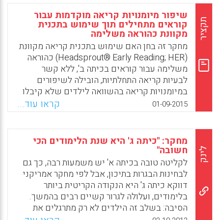
שיפור מיומנויות קריאה מוקדמות עבור
Facebook
Email
WhatsApp
X
תקציר
קוראים מתחילים תוך שימוש בתכנית
מקוונת כהוראה משלימה
מחקר זה בחן האם שימוש בתכנית קריאה מקוונת
(Headsprout® Early Reading; HER) כהוראה
משלימה עבור קוראים בכיתה ב', ללא קשר
לבעיות קריאה התחלתיות, הובילה לשיפורים
במיומנויות קריאה בהשוואה לילדים שלא קיבלו
שעות הוראה נוספות. נמצאו הבדלים מובהקים
קראו עוד...
01-09-2015
לטובת משתתפי קבוצת ה-HER על פני מדדים של
דיוק בקריאה ומיומנויות של זיהוי מילים (Tyler,
Emily; Hughes, John; Beverley, Michael;
מחקר: "כיתה ג' היא שנת הלימודים הכי
Hastings, Richard, 2015).
חשובה"
לינק
לקליטה טובה בכיתה א' יש משמעות רבה, כך גם
Facebook
Email
WhatsApp
X
לבחינות הבגרות בתיכון, אבל לפי מחקר אמריקני
דווקא כיתה ג' היא הנקודה הקריטית ביותר
בלימודים, ועלולה לגרור קשיים רבים בהמשך.
הסיבה: בשלב זה הילדים לא רק מתרגלים את
מיומנות הקריאה, אלא מתחילים לדלות מידע