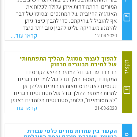
כדי ביטוי מלא של אישיותם.
המורים. ההתמודדות איתן עלולה לכלות את
האנרגיה החיובית של המחנכים ובסופו של דבר
Facebook
Email
WhatsApp
X
אף להוביל לשחיקתם. כדי להבין כיצד ניתן
להימנע משחיקה עלינו להבין טוב יותר כיצד
מווסתים מורים את תגובותיהם הרגשיות לנוכח
קראו עוד...
12-04-2020
התנהגות בעייתית בכיתה, וכיצד אסטרטגיות ויסות
אלה משפיעות על חוויותיהם הרגשיות. המחקר
הנוכחי בדק בשני אופנים שונים שתי סוגיות
להפוך לעצמי מסוגל: תהליך התפתחותי
אלה: כיצד מורים מווסתים את רגשותיהם לנוכח
תקציר
של למידת מבוגרים מרחוק
בעיות משמעת והתנהגות בעייתית של תלמידים
בד בבד עם הגידול המהיר בהיצע הקורסים
בכיתה ומהן ההשלכות הרגשיות של ויסות זה על
המקוונים, מספר הולך וגדל של לומדים בוגרים
המורים עצמם.
נכנסים לאוניברסיטאות או חוזרים אליהן. אך
למרות המספר ההולך וגדל של סטודנטים בוגרים
Facebook
Email
WhatsApp
X
"לא מסורתיים", כלומר, סטודנטים הלומדים באופן
מקוון, מעט ידוע על התהליכים הדינמיים של
קראו עוד...
21-03-2020
למידה מרחוק בקרב מבוגרים. סטודנטים אלה
תולים תקווה בלימודים, ונאבקים באמצעותם על
הזכות לפתח את יכולת הלמידה שלהם, לאזן את
הקשר בין עמדות מורים כלפי עבודת
החיים ואת הלימודים ולהפוך ללומדים עצמאיים