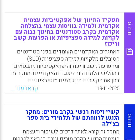
תפקיד התיווך של אפקטיביות עצמית
סיכום
אקדמית ולמידה בוויסות עצמי בהצלחה
אקדמית בקרב סטודנטים בחינוך גבוה עם
לקויות למידה ספציפיות או הפרעות קשב
וריכוז
האתגרים האקדמיים העומדים בפני סטודנטים
הסובלים מלקויות למידה ספציפיות (SLD)
ומהפרעת קשב וריכוז והיפראקטיביות מתבטאים
בתהליכי הלמידה ובהישגים האקדמיים. מחקר זה
בחן את הקשרים בין גורמים מוטיבציוניים
ומטא-קוגניטיביים לבין הישגים אקדמיים בקרב
קראו עוד...
18-11-2025
סטודנטים בחינוך גבוה עם ובלי SLD/ADHD
מישראל, איטליה וספרד
קשיי ויסות רגשי בקרב מורים: מחקר
Facebook
Email
WhatsApp
X
סיכום
הנוגע לרווחתם של תלמידי בית ספר
בצ'ילה
מחקר זה קורא לאתר דרכים לשיפור והעצמת
הוויסות הרגשי בקרב מורים וגורס כי ראוי להרבות