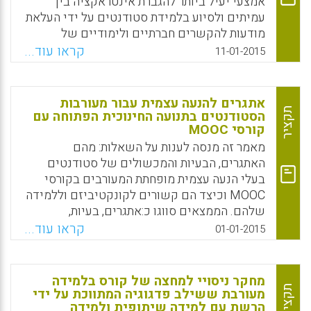
אמצעי יעיל ביותר להגברת אינטראקציה בין
Facebook
Email
WhatsApp
X
עמיתים ולסיוע בלמידת סטודנטים על ידי העלאת
מודעות להקשרים חברתיים ולימודיים של
עמיתים. מרכזיות הרשת (network centrality)
קראו עוד...
11-01-2015
משפיעה באופן עמוק על למידת סטודנטים
בסביבת למידה מקוונת הקשורה למודעות לרשת
החברתית. בנוסף, התנהגות של ויסות עצמי
אתגרים להנעה עצמית עבור מעורבות
משפיעה באופן משמעותי על למידה מקוונת של
תקציר
הסטודנטים בתנועה החינוכית הפתוחה עם
קורסי MOOC
סטודנטים. מאמר זה חוקר כיצד שני המשתנים,
כלומר מרכזיות הרשת וויסות עצמי, משפיעים על
מאמר זה מנסה לענות על השאלות: מהם
הלמידה של הסטודנט בסביבה של למידה מקוונת
האתגרים, הבעיות והמכשולים של סטודנטים
הקשורה למודעות לרשת החברתית (Jian-Wei Lin;
בעלי הנעה עצמית מופחתת המעורבים בקורסי
Hsieh-Hong Huang; Yuh-Shy Chuang, 2015).
MOOC וכיצד הם קשורים לקונקטיביזם וללמידה
שלהם. הממצאים סווגו כ:אתגרים, בעיות,
Facebook
Email
WhatsApp
X
מכשולים הקשריים עיקריים וקונקטיביזם
קראו עוד...
01-01-2015
(Garcia Espinosa, Brenda Jeanett; Tenorio
Sepulveda, Gloria Concepcion; Ram?iez
Montoya, Maria Soledad, 2015).
מחקר ניסויי למחצה של קורס בלמידה
תקציר
מעורבת ששילב פדגוגיה המתווכת על ידי
Facebook
Email
WhatsApp
X
הרשת עם למידה שיתופית ולמידה