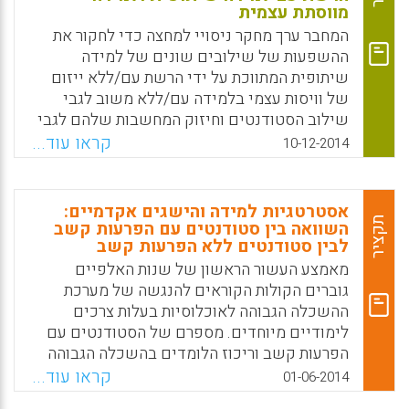
מווסתת עצמית
המחבר ערך מחקר ניסויי למחצה כדי לחקור את
ההשפעות של שילובים שונים של למידה
שיתופית המתווכת על ידי הרשת עם/ללא ייזום
של וויסות עצמי בלמידה עם/ללא משוב לגבי
שילוב הסטודנטים וחיזוק המחשבות שלהם לגבי
קורס משולב זה (Tsai, Chia-Wen, 2014).
קראו עוד...
10-12-2014
Facebook
Email
WhatsApp
X
אסטרטגיות למידה והישגים אקדמיים:
תקציר
השוואה בין סטודנטים עם הפרעות קשב
לבין סטודנטים ללא הפרעות קשב
מאמצע העשור הראשון של שנות האלפיים
גוברים הקולות הקוראים להנגשה של מערכת
ההשכלה הגבוהה לאוכלוסיות בעלות צרכים
לימודיים מיוחדים. מספרם של הסטודנטים עם
הפרעות קשב וריכוז הלומדים בהשכלה הגבוהה
עולה. נוסף על הקושי הלימודי, סטודנטים אלו
קראו עוד...
01-06-2014
מפגינים קושי ניכר בהתנהגויות התומכות