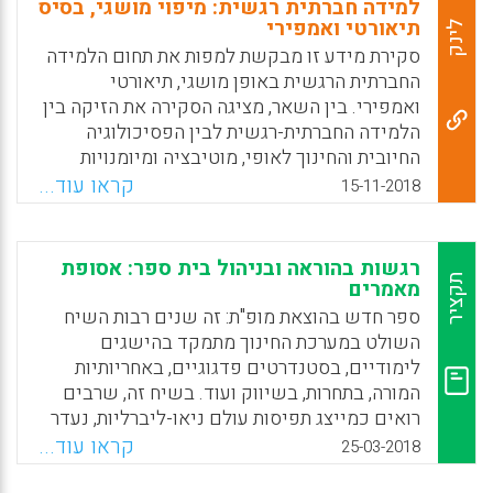
למידה חברתית רגשית: מיפוי מושגי, בסיס
תיאורטי ואמפירי
לינק
סקירת מידע זו מבקשת למפות את תחום הלמידה
החברתית הרגשית באופן מושגי, תיאורטי
ואמפירי. בין השאר, מציגה הסקירה את הזיקה בין
הלמידה החברתית-רגשית לבין הפסיכולוגיה
החיובית והחינוך לאופי, מוטיבציה ומיומנויות
המאה ה-21. בנוסף לכך, דנה הסקירה בקשרי
קראו עוד...
15-11-2018
הגומלין שבין הלמידה החברתית-רגשית
למיומנויות חברתיות רגשיות של עובדי הוראה,
למסוגלות עצמיות של תלמידים ולאקלים בית
רגשות בהוראה ובניהול בית ספר: אסופת
ספרי. לסיום, מבססת סקירת המידע את הטענה כי
תקציר
מאמרים
הלמידה החברתית-רגשית תורמת לרווחה האישית
ספר חדש בהוצאת מופ"ת: זה שנים רבות השיח
של תלמידים, לקידום התנהגותם המיטיבה
השולט במערכת החינוך מתמקד בהישגים
ולהפחתת התנהגותם השלילית, להצלחתם בכיתה,
לימודיים, בסטנדרטים פדגוגיים, באחריותיות
בבית הספר ומחוצה לו, ליחסיהם הבין-אישיים
המורה, בתחרות, בשיווק ועוד. בשיח זה, שרבים
ולתפקודם בחברה.
רואים כמייצג תפיסות עולם ניאו-ליברליות, נעדר
מקומם של הרגשות בתהליך החינוך בבית הספר
קראו עוד...
Facebook
Email
WhatsApp
X
25-03-2018
בכלל ובעבודת המורה בפרט. למותר לציין, כי