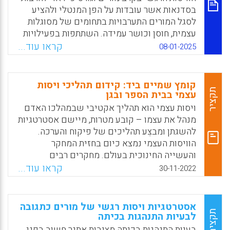
בסדנאות אשר עובדות על הפן המנטלי ולהציע
לסגל המורים התערבויות בתחומים של מסוגלות
עצמית, חוסן וכושר עמידה. השתתפות בפעילויות
מסוג זה, או אפילו קריאת חומרים בנושא של
קראו עוד...
08-01-2025
ויסות רגשי, יכולה לעורר את מודעותם לתופעה,
להרחיב את מידת הגמישות והסתגלנות שלהם,
לחדד את יכולתם לניהול משברים ולפתרון בעיות,
קומץ שמיים ביד: קידום תהליכי ויסות
להציב בפניהם יעדים חדשים, להיטיב עם
תקציר
עצמי בבית הספר ובגן
בריאותם הנפשית ולחזק את כוח ההוראה.
ויסות עצמי הוא תהליך אקטיבי שבמהלכו האדם
מנהל את עצמו – קובע מטרות, מיישם אסטרטגיות
Facebook
Email
WhatsApp
X
להשגתן ומבצֵע תהליכים של פיקוח והערכה.
הוויסות העצמי נמצא כיום בחזית המחקר
והעשייה החינוכית בעולם. מחקרים רבים
מתארים את חשיבותם של תהליכי ויסות עצמי
קראו עוד...
30-11-2022
להתפתחות הקוגניטיבית, הרגשית והחברתית של
ילדים ומבוגרים ולשיפור איכות חייהם. במערכת
החינוך הוא מאפשר להעמיד את הלומדים ואת
אסטרטגיות ויסות רגשי של מורים כתגובה
אנשי הצוות במרכז העשייה, להגביר את
תקציר
לבעיות התנהגות בכיתה
האוטונומיה שלהם ולחזק את יכולתם לפעול תוך
בעיות התנהגות בכיתה מציבות אתגר חשוב בפני