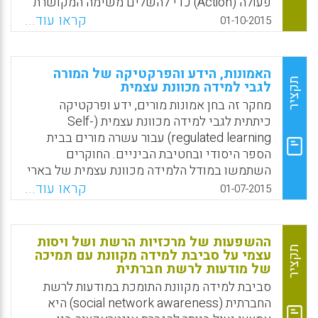
פעולה (Action) כדי להשלים משימה המקושרת
והשני בחינת ההתפתחות של הסטודנטיות,
לשלב החקירה, ליצור תוצר (Product) ולהעריך
קראו עוד...
01-10-2015
שהעבירו את הפעילויות. מטרת המחקר היא לבחון
(Evaluate) אותו כנגד מערך של סטנדרטים
האם ובאיזה אופן תכנית קצרת טווח המתבצעת בגן
(Standards). מסגרת זו, המכונה CAPES, מייצגת
מחזקת את תהליכי הוויסות העצמי של הילדים
תהליך מובחן שניתן לשלבו בהוראה כדי לתמוך
האמונות, הידע והפרקטיקה של המורה
ובמקביל מקדמת את יכולות הוויסות העצמי
בחקירת תלמידים (Putman, S. Michael;
תקציר
לגבי למידה מכוונת עצמית
ותחושת המסוגלות העצמית של הסטודנטיות עצמן
Hathaway, Jennifer I.; Coiro, Julie; Quinn,
מחקר זה בחן אמונות מורים, ידע ופרקטיקה
(רחל רביד ועינת ליכטינגר).
David J, 2015).
כיתתית לגבי למידה מכוונת עצמית (Self-
Facebook
Email
WhatsApp
X
regulated learning) עבור עשרה מורים בבית
Facebook
Email
WhatsApp
X
הספר היסודי ובחטיבת הביניים. החוקרים
השתמשו במודל הלמידה מכוונת עצמית של בארי
זימרמן (Barry Zimmerman) כמסגרת עבור
קראו עוד...
01-07-2015
השיטות והתוצאות שלהם. הם אספו נתונים
באמצעות שאלונים, תצפיות בכיתות וראיונות עם
המשתתפים. נמצא כי למורים היו אמונות חיוביות
ההשפעות של מרכזיות הרשת ושל ויסות
לגבי תפקידה של למידה מכוונת עצמית בכיתות
תקציר
עצמי על סביבת למידה מקוונת עם תמיכה
של מודעות לרשת חברתית
שלהם אך היו להם מספר הסתייגויות לגבי היכולת
של התלמידים לווסת באופן עצמי את הלמידה
סביבת למידה מקוונת התומכת במודעות לרשת
בכיתות (Spruce, Robin; Bol, Linda, 2015).
החברתית (social network awareness) היא