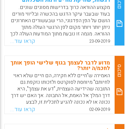
סיכום
רגשות, שחיקת מורים ורמת השכלתם
בעלי יכולת ויסות עצמי. מרכיבים אלה יאפשרו
מקצוע ההוראה כרוך בדרישות מסוגים שונים.
להם להיות בני אדם עצמאיים יותר, מסודרים יותר
בעוד שבעבר עיקר הדגש בהכשרה ובליווי מורים
ובעלי יכולת למידה לאורך החיים (lifelong
הושם על הפן הפדגוגי, הרי שבעשורים האחרונים
learners).
ניתן יותר ויותר מקום לפן הרגשי העולה מתוך
ההוראה. מגמה זו נובעת מתוך המודעות העולה לכך
Facebook
Email
WhatsApp
X
שמורים צריכים להתמודד לא רק עם מטלות
קראו עוד...
23-09-2019
פדגוגיות אלא גם עם עומסים רגשיים. המאמר
הנוכחי דן בקשרים בין עבודת הרגשות של מורים
ומידת השחיקה שלהם ובין רמת ההשכלה שלהם.
מדוע לדבר לעצמך בגוף שלישי הופך אותך
סיכום
לחכמ/ה יותר?
Facebook
Email
WhatsApp
X
האמירה ש"חיים ללא חקירה, הם חיים שלא ראוי
לחיותם" מיוחסת לסוקרטס ולזכותו נזקפת גם
התובנה שהידיעה העצמית, "דע את עצמך", היא
דרך המלך אל האמת, אל התבונה. אך האם יש דרך
נכונה או לא נכונה להגיע לתכלית זו, לבצע
רפלקציה עצמית כראוי?
קראו עוד...
02-09-2019
Facebook
Email
WhatsApp
X