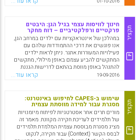
בניתוח תהליכי הוראה-למידה המתרחשים
קראו עוד...
01-10-2016
בלמידה שיתופית, בעוד שניהול זמן חיוני ללמידה
יעילה. המטרה של עבודה זו היא לנתח את
ההשפעות של ניהול רגשות על ניהול זמן ועל
חינוך לוויסות עצמי בגיל הגן: היבטים
ניהול עצמי בלמידה מקוונת ולזהות את היכולות
תקציר
פרקטיים ורפלקטיביים – דוח מחקר
בניהול זמן ובניהול עצמי המושפעות ביותר בעת
במהלכן של אינטראקציות עם ילדים במרחב הגן,
שתלמידים חותרים להשיג למידה יעילה
אנו פוגשים את דרכי ההתמודדות שלהם עם
(Arguedas, Marta; Daradoumis, Thanasis;
פעילויות המעוררות אתגר. ניתן לראות ילדים
Xhafa, Fatos, 2016).
המתקשים להביע עצמם באופן מילולי, מתקשים
להתנהל באופן מווסת בהתאם לדרישות הגננת
Facebook
Email
WhatsApp
X
ומגיבים באופן לא מותאם באינטראקציות עם
קראו עוד...
19-09-2016
חבריהם. התפתחות של תהליכי למידה והתנהגות
יומיומית מיטבית דורשת מהילדים הפעלה של
מיומנויות הוויסות העצמי שלהם. המחקר הנוכחי
שימוש ב-CAPES לחיפוש באינטרנט:
עוסק בדרכים בהן ניתן להרחיב את מיומנויות
תקציר
מסגרת עבור למידה מווסתת עצמית
הוויסות העצמי של ילדים צעירים בטווחי
מורים תרים אחר אסטרטגיות לפיתוח מיומנויות
הגילאים שלוש עד שש. המחקר מאופיון
של תלמידים לעריכת חקירה מקוונת. מאמר זה
בהתייחסות לשני ממדים מקבילים ומשלימים:
מציג מסגרת מבוססת עצמית המלמדת תלמידים
האחד מיקוד בילדים ותיאור התפתחות הוויסות
לבסס הקשר (Context) עבור חקירה, לנקוט
העצמי שלהם כתוצאה ממעורבות חינוכית מובנית,