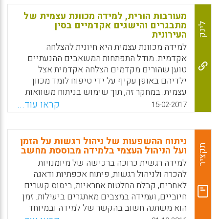
רגשות שזורים בעולמם המקצועי של המורה
והמנהל ומכוונים אותם בעבודתם החינוכית.
מעורבות הורית, למידה מכוונת עצמית של
מתבגרים והישגים אקדמיים בסין
לינק
Facebook
Email
WhatsApp
X
העירונית
למידה מכוונת עצמית היא חיונית להצלחה
אקדמית. מודל התפתחות המשאבים ההנעתיים
טוען שהורים מקדמים הצלחה אקדמית אצל
ילדיהם באופן עקיף על ידי טיפוח לומד מכוון
עצמית. במחקר זה, תוך שימוש בניתוח משוואות
מבניות ובנתונים שנאספו מ-1,009 תלמידי כיתה
קראו עוד...
15-02-2017
ח' בג'וחאי (Zhuhai), סין בשנת 2012, המחברים
מתכוונים לענות על שתי שאלות מחקר: (א) אילו
צורות של מעורבות הורית נמצאו במתאם גבוה עם
ניתוח ההשפעות של ניהול רגשות על הזמן
למידה מכוונת עצמית ו-(ב) האם למידה מכוונת
תקציר
ועל הניהול העצמי בלמידה מבוססת מחשב
עצמית יכולה לתווך באופן מלא את הקשר שבין
למידה רגשית כרוכה ברכישה של מיומנויות
מעורבות הורית לבין ביצועים אקדמיים של
להכרה ולניהול רגשות, פיתוח אכפתיות ודאגה
תלמידים? (Wang, Hongyu; Cai, Tianji, 2017).
לאחרים, קבלת החלטות אחראיות, ביסוס קשרים
חיוביים, ועמידה במצבים מאתגרים ביעילות. זמן
Facebook
Email
WhatsApp
X
הוא משתנה חשוב בהקשר של למידה ובמיוחד