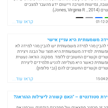
בה, גמישות חשיבה ויישום ידע מהעבר למצבים
Jones, Virginia R. ,).
Facebook
Email
WhatsApp
X
קראו עוד...
01-12-2
דה משמעותית היא עניין אישי
 להבין מהי למידה משמעותית יש להבין מהי למידה לא
עותית. למידה משמעותית היא תוצר של הבנה ויצירת
רים וקשרים החשובים ללומד. מסקנה: הוראה נעשית
עותית כאשר היא מצליחה להניע תלמידים ליצירת
רים וקשרים החשובים להם (גבי סלומון).
Facebook
Email
WhatsApp
X
קראו עוד...
15-04-2
רת סטודנטים – "האם קשורה ליעילות ההוראה?
ר זה מרחיב ממצאים של מחקרים קודמים, שבחנו את