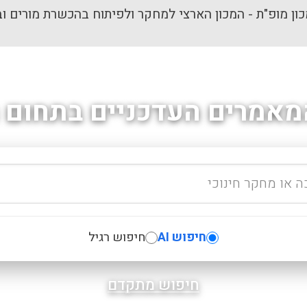
ון מופ"ת - המכון הארצי למחקר ולפיתוח בהכשרת מורים וב
מאמרים העדכניים בתחום ה
חיפוש AI
חיפוש רגיל
חיפוש מתקדם