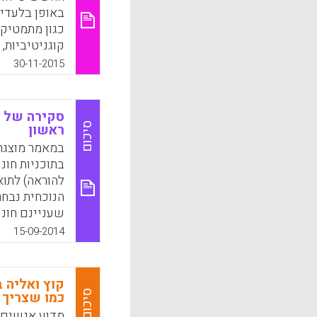
k
App
באופן בלעדי 
כגון מתמטיקה
קוגניטיביות,
30-11-2015
בני
התנהגותיים ה
כמו גם באמצע
סקירה של ת
שלו (המוגדר 
סיכום
ראשון
מוטיבציה, הש
במאמר מוצגת
בתוכניות חונ
k
App
להוראה) לתוא
שעניינם חונכ
הנוכחית מצוי
15-09-2014
2012, (ב
קוץ ואליה 
ההקפדה המחקר
סיכום
כמו שצריך
מדוע אנשים 