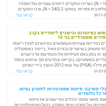
(N = 160), העריכו החוקרים דיווחים עצמיים של התמדה
במטלות בית ספריות. במחקר 2 (N = 240), ערכו החוקרים
טפלול של הנוכחות הסמלית של מורה המשתתף (teacher
קראו עוד...
30-11-2
priming) והעריכו את מידת ההתמדה הממשית במטלה
ניטיבית.
וש באינטרנט והישגים לימודיים בקרב
Facebook
Email
WhatsApp
X
ידים אוסטרליים בני 15
ים במדינות עשירות משתמשים באינטרנט לצורך רישות
תי ומשחק בשיעורים גבוהים מאוד, בייחוד באוסטרליה.
ר זה בוחן באם פעילויות אלו משפיעות על הישגים
ודיים במתמטיקה, בקריאה ובמדעים תוך שימוש בנתוני
מבחן פיז"ה (PISA) של שנת 2012 הנערך בידי הארגון
לשיתוף פעולה ולפיתוח כלכלי (OECD). התוצאות מציעות
קראו עוד...
01-07-2
מוש ברשתות חברתיות מקוונות מפחית הישגים
ודיים. וההיפך, משחק במשחקים מקוונים מעלה ציונים
Alberto Posso, 2016).
לי חשיבה: פיתוח אסטרטגיות לפתרון בעיות
ר כל הלומדים
Facebook
Email
WhatsApp
X
מר מתאר מספר הרגלים המיישמים את פיתוח
ומנויות של פתרון בעיות: התמדה, ניהול האימפולסיביות,