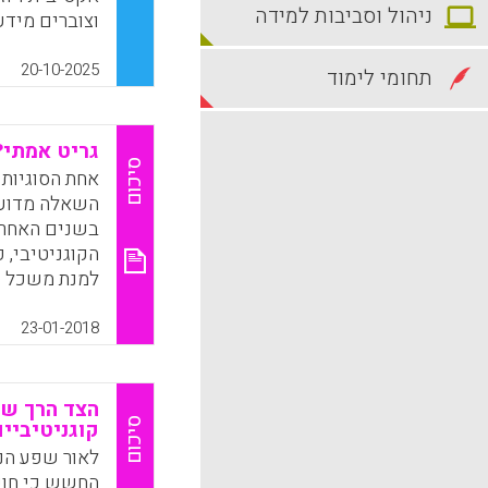
ניהול וסביבות למידה
וצוברים מידע
חשיבה ביקורת
זה, המאמר מצ
20-10-2025
תחומי לימוד
לחינוך דור הל
k
App
גריט אמתי? 
סיכום
אחת הסוגיות 
השאלה מדוע 
בשנים האחרונ
הקוגניטיבי, 
מסוימות נתפס
יותר ויותר פ
23-01-2018
לצד עלייתה 
הצד הרך של
סיכום
קוגניטיביי
מנת שניתן יה
חיוביים ולעוד
לאור שפע הנת
החשש כי חוקר