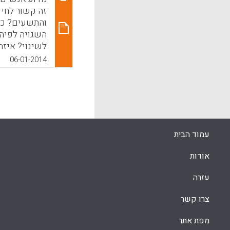
התייחסות להי
של מרכיבי מפ
והתשעים? כי
שנסקרו (Susan Gershenfeld).
השגויה לפיה 
לשינוי? איזה
k
App
"משקיענים"?
06-01-2014
k
App
עמוד הבית
אודות
עזרה
צרו קשר
מפת אתר