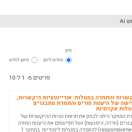
 AI
מיון:
מחדש לישן
מישן לחדש
פריטים מ- 1 ל-10
שרות והתמדה במטלות: אוריינטציות היקשרות,
שה של היענות מורים והתמדת מתבגרים
לות אקדמיות
ת המחקר היתה לבחון את תרומת נטיות ההיקשרות של
גרים (חרדה, הימנעות) ושל תפישתם את היענות המורה
(responsiveness) להתמדה במטלות לימודיות. במחקר 1