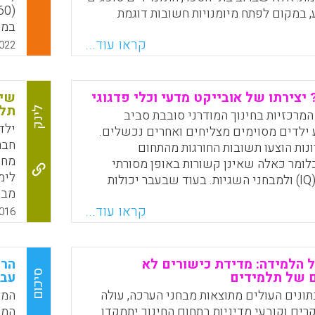
, במקום לפתח מיומנויות חשובות דוגמת
ית, ניתוח מידע וחתירה לפתרון בעיות. על רקע
קראו עוד...
יע אסטרטגיות מיטביות, פרקטיות וחדשניות
022
ומדים הנוכחי.
קוג
Faceboo
Email
Whats
X
יצירתו של אובייקט מדעי וכלי פדגוגי
שימ
תלמ
לינק
המרכזיות בחינוך המודרני סובבת סביב
ילד
ילדים מסוימים מצליחים ואחרים נכשלים.
חבר
ות הוצעו תשובות החורגות מהתחום
מחק
כלומר כאלה שאינן קשורות באופן מסורתי
לימ
למנת משכל (IQ) ולמבחני השגיות. בעוד שבעבר יכולות
ו כקבועות ובלתי ניתנות לשינוי, הרי שהיום
קראו עוד...
סיכולוגים טוענים שניתן להצמיח ולפתח יכולות
016
ששי
פנימיות (Dweck, 2006). המחקרים העוסקים ביכולות אלה,
לימ
של הפסיכולוגיה החיובית מבקשים לעמוד על
במבחנים (
אותן "איכויות אישיות" (Duckworth & Yeager, 2015), על
 הלמידה: מדידת כישורים לא
הרג
סיכום
ם של תלמידים
יה להצביע בבירור על הקשר בינן לבין הישגים
עבו
דן בכיתות.
ונים העולים מתוצאות מבחני הערכה, עולה
המא
ים וקובעי מדיניות בתחום החינוך יתמקדו
המי