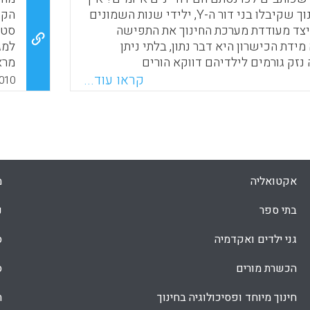
בטים של תוקף חברתי במחקרים, (ה) זיהוי
זה קשור לחינוך שקיבלו בני דור ה-Y, ילידי שנות השמונים
הקש
תח בתוכניות חונכות על בסיס המחקרים
צד מעודדת מערכת החינוך את התפישה
סטו
מידת הכישרון היא דבר נתון, בלתי ניתן
למג
 נזק גורמים לילדיהם דווקא הורים
מרא
Faceboo
Email
Whats
X
משפ
קראו עוד...
010
Faceboo
Email
Whats
X
ואו
ארב
המו
אשר
תלמ
אקטואליה
מ
תלמ
URY
בתי ספר
נ
).
גני ילדים ואקדמיה
ס
הכשרת מורים
ס
חינוך מיוחד ופסיכולוגיה בחינוך
ת