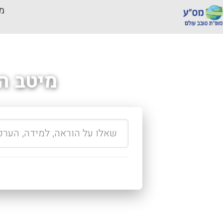
מכ
מיטב ה