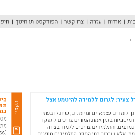
ית
אודות
עזרה
צרו קשר
הפודקסט תו חינוך
חיפוש
ים
ל צעיר: לגרום ללמידה להיטמע אצל
היק
תקציר
תפי
במט
נך לומדים עצמאיים ומיומנים, שיוכלו בעתיד
מטר
מיטביות בזמן אמת, המורים צריכים לתפקד
מתב
כמרצים, והתלמידים צריכים ללמוד בצורה
מת. אלא שברוב בתי הספר, התלמידים סופגים