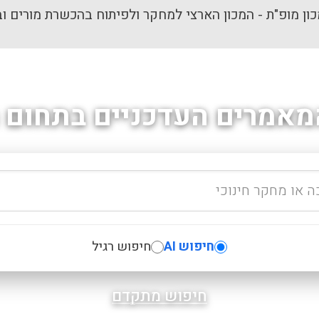
ון מופ"ת - המכון הארצי למחקר ולפיתוח בהכשרת מורים וב
מאמרים העדכניים בתחום ה
חיפוש AI
חיפוש רגיל
חיפוש מתקדם