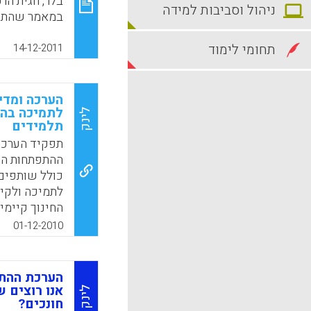
בלר, חגית הר
ניהול וסביבות למידה
"הנה זה בא :
זה נסקור בקצ
תחומי לימוד
14-12-2011
את תהליך פית
השלבים המרכ
השנה בבתי ה
הערכה ומדי
לתמיכה בהו
מתכנית ההרצה
לינק
תלמידים
תש"ע. ( מיכל
תפקיד הערכת
k
App
ההתפתחות המק
כולל שותפים
לתמיכה ולקיד
החינוך קיימ
מורים, אף שט
01-12-2010
הוראה ולמיד
והערכת מורים
הערכת ההת
תוכניות מדיד
אנו רוצים 
לינק
חונכים?
יסוד: א. הכש