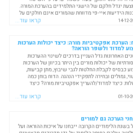
צעת יגדל חלקם של הישגי התלמידים בהערכת המורה.
נות הידיעות איי-פי מדווחת שהמורים אינם חולקים על
בדה שהישגי התלמידים הם מדד רלוונטי להערכתם, אך
קראו עוד...
14-12-2
לים ספק ביכולתם להוות הערכה הוגנת לביצועיהם.
נת רבים מהם, שיטת ההערכה מוטה משיקולים
יים. מורים אינם מקבלים כיתות שוות באיכות
: הערכת אפקטיביות מורה: כיצד יכולות הערכות
ידיהן, ומנהלים יכולים לקבץ כיתה בעייתית כדי למנוע
וע למדוד ולשפר הוראה?
חה ממורה שההנהלה רוצה בהרחקתו. המורים טוענים
ים האחרונות גדל העניין בדרכים לשינוי ההערכות
רכת מקיפה לשיפור הלימודים במדינה חייבת לכלול
ורתיות של יכולות מורים בין היתר בכיוון של הערכות
שיטת הערכה תקפה ואמינה של מנהלים ובעלי תפקידים
וע כבסיס לקבלת החלטות לגבי שיבוץ, מתן קביעות,
לתיים בבתי הספר ובמחוזות החינוך.
וי, גמולים ובחירה לתפקידי הנהגה. הדוח בוחן כמה
ות: כיצד למדוד/להעריך אפקטיביות מורה? כיצד
Facebook
Email
WhatsApp
X
יות הערכות ביצוע של מורים לקראת קבלת תעודת
קראו עוד...
אה ורישוי הוראה לשקף ולנבא הצלחה בהוראה? האם
01-10-2
כות ביצוע עשויות להוות בסיס לקבלת החלטות למטרות
פות ובהן העלאת איכות ההכשרה, חיזוק החונכות
תפתחות מקצועית? הדוח מתאר בנייה של הערכת ביצוע
ני הערכה גם למורים
מנה, תקפה ונגישה שעשויה להבנות מערכת סטנדרטים
 בשנת הלימודים הקרובה ייבחנו על איכות ההוראה ועל
תפת ושימושית למקצוע, בדומה לקיים בפרופסיות