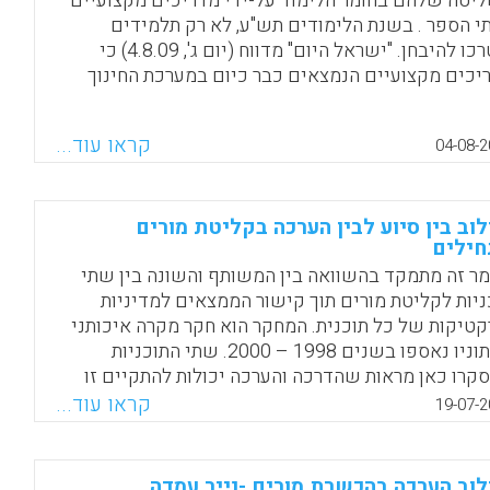
יטה שלהם בחומר הלימוד על-ידי מדריכים מקצועיים
Linda Darling-Ha).
י הספר . בשנת הלימודים תש"ע, לא רק תלמידים
יצטרכו להיבחן. "ישראל היום" מדווח (יום ג', 4.8.09) כי
Facebook
Email
WhatsApp
X
יכים מקצועיים הנמצאים כבר כיום במערכת החינוך
נו את איכות ההוראה ואת שליטתם של מורים בחומר
מוד. תוכנית חדשה של משרד החינוך, שנועדה לשפר
קראו עוד...
04-08-2
איכות ההוראה, תשלב בשיעורים הנלמדים בבתי הספר
צוותי הוראה. הצוותים יתרשמו מאיכות ההוראה תוך שהם
רים בשאלוני משוב, וידווחו על מורים שאינם עושים את
וב בין סיוע לבין הערכה בקליטת מורים
דתם כהלכה. בשלב הראשון של התוכנית, יתמקדו
ילים
חנים בעיקר בשיעורי מדעים, בשיעורי שפות זרות
ר זה מתמקד בהשוואה בין המשותף והשונה בין שתי
תמטיקה בחטיבות הביניים.
ניות לקליטת מורים תוך קישור הממצאים למדיניות
Facebook
Email
WhatsApp
X
קטיקות של כל תוכנית. המחקר הוא חקר מקרה איכותני
שנתוניו נאספו בשנים 1998 – 2000. שתי התוכניות
קרו כאן מראות שהדרכה והערכה יכולות להתקיים זו
 זו אם כי אף תוכנית לא טיפלה בצורה מספקת בסתירה
קראו עוד...
19-07-2
ורש התהליך הזה, דהיינו בשאלה, כיצד לשלב
יותיות מקצועית כפונקציה של חונכות מבלי לסכן
פתיחות ואמון הנדרשים הדרכה משמעותית (Yusko, B., &
וב הערכה בהכשרת מורים -נייר עמדה