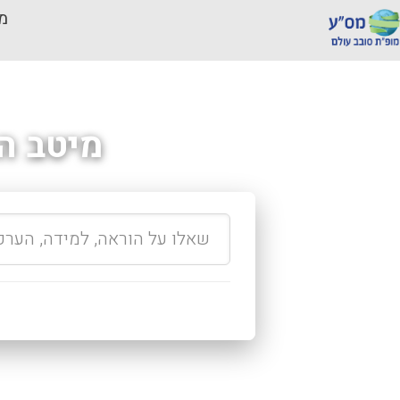
מכ
מיטב ה