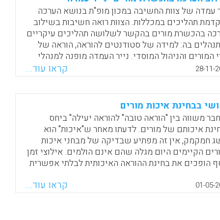
Feiman-Nemser, 
ר עמדה של צוות החשיבה במכון מופ"ת בנושא הערכה
דמת תהליכים במכללות. הצוות רואה חשיבות בשילוב
Facebook
Email
WhatsApp
X
כה בהכשרת מורים בהקשר לשלושה תהליכים עיקריים
נהלים בה: למידה של סטודנטים להוראה, הוראה של
י המורים והניהול המוסדי. נייר העמדה מופנה למנהלי
ללות, לסגל ההוראה ולבעלי תפקידים הן במוסדות
קראו עוד...
28-11-2
שרת המורים והם באגף להכשרת המורים במשרד
נוך ומטרתו לעודד שימוש מקצועי יותר בתהליכי הוראה
כים שמתגברות על הבעיות השונות הקיימות בהערכה
שי בבחינת איכות מורים
בצעת כיום.
בר משווה בין "הוראה טובה" להוראה יעילה" ביחס
ינת איכותם של מורים. לדעתו מאחר ש"איכות" הוא
Facebook
Email
WhatsApp
X
ג חמקמק, אין זה מפתיע שבדיקה של מבחני איכות
רים הקיימים היום מגלה שהם אינם הולמים. אילוצי זמן
ף הופכים את בחינת ההוראה האיכותית לבלתי אפשרית
ט. מורים רבים נאלצים להיבחן במבחנים שאינם
קראו עוד...
יכים נכונה את איכות הוראתם, מה שמוביל באופן
01-05-2
וכסאלי לכך שמבחנים לבדיקת איכות המורה יובילו
רדת האיכות של אלה הבוחרים לעסוק במקצוע ולזילות
 ההוראה. (Berliner. D)