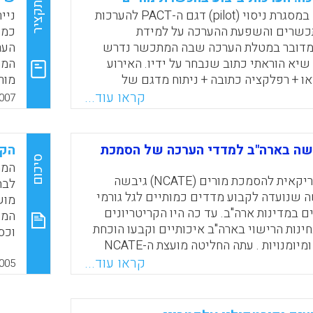
S.)
תקציר
ת הספר מוערכת כחלק מההערכה האישית. יש
במחקר נבדק במסגרת ניסוי (pilot) דגם ה-PACT להערכות
ניי
 המורים מוערכים הן כאחראים אישית
כשרים והשפעת ההערכה על למידת
כמק
ן כחברים בסגל בית הספר. (ב)כאשר
מדובר במטלת הערכה שבה המתכשר נדרש
הער
התפתחות מקצועית למורים הנובעות
 שיא הוראתי כתוב שנבחר על ידיו. האירוע
המת
ישיות שלהם מתוכננות בהקשר של התפתחות
או + רפלקציה כתובה + ניתוח מדגם של
מור
ת הספר.
ים וחומרים נוספים וכן ניתוח מעגל ההוראה
המכ
קראו עוד...
007
ועד השינויים הנדרשים על בסיס הביצוע
להכ
Faceboo
Email
Whats
X
חקר גם נבדקו תרומות אפשריות של ההערכה
החי
Ruth R. C).
בדר
שה בארה"ב למדדי הערכה של הסמכת
הקו
המת
סיכום
המח
Faceboo
Email
Whats
X
המועצה האמריקאית להסמכת מורים (NCATE) גיבשה
לבח
 שנועדה לקבוע מדדים כמותיים לגל גורמי
מוש
 במדינות ארה"ב. עד כה היו הקריטריונים
המו
ינות הרישוי בארה"ב איכותיים וקבעו הוכחת
וכס
רמות שליטה ומיומנויות . עתה החליטה מועצת ה-NCATE
כמע
בהחלטה מרחיקת לכת מחודש נובמבר 2005 לגבש מדדים
קראו עוד...
מער
005
יבים לבחינות הסמכת המורים. המדדים
פרד
הכמותיים יפותחו בשיתוף פעולה בין NCATE ובין חברות
להו
מחים במדידה והערכה נורמטיביים. המשמעות
מקצוע