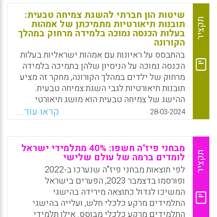
(GN) לדרום הגלובלי (GS), ובכך הוא משמר את
שיטות הון חברתי להשגת צמיחה טבעית:
הטענות נגד הלגיטימיות שלו כמערכת כלכלית
תקציר
תובנות תיאורטיות מתמיכתן של אמהות
בעלות הכנסה נמוכה בלמידה מרחוק במהלך
עולמית הוגנת ומאוזנת. מאמר זה מתייחס לכמה מן
הקורונה
הטיעונים הסובבים את הגלובליזציה, ובפרט
בהתבסס על ראיונות עם אמהות ישראליות בעלות
חושף חלק מן האתגרים שמעמידה הגלובליזציה,
הכנסה נמוכה על הניסיון שלהן בתמיכה בלמידה
ובמיוחד בכל הנוגע ליצירת אזרחים עולמיים
מרחוק של ילדים במהלך הקורונה, מחקר זה מציע
פעילים מבחינה דמוקרטית. אחת השאלות
תובנות תיאורטיות לגבי השגת צמיחה טבעית.
המרכזיות שהמאמר מציב היא: אזרח עולמי שנוצר
ההישג של צמיחה טבעית הוא מושג תיאורטי
בדמותו של מי?
המתאר את ההיגיון של גידול ילדים עם הכנסה
קראו עוד...
28-03-2024
Facebook
Email
WhatsApp
X
נמוכה. הנשים שהשתתפו במחקר תיארו
פרקטיקות שבאמצעותן ביקשו לקשור את עצמן
ואת ילדיהן לרשת חברתית ולגשר ולנצל משאבים
מבחני פיז"ה חשפו: 40% מתלמידי ישראל
בתוך ומחוץ לרשת זו.
תקציר
לומדים ברמה של עולם שלישי
לפי תוצאות מבחני פיז"ה שנערכו ב-2022
Facebook
Email
WhatsApp
X
ופורסמו בדצמבר 2023, הפערים בישראל
המשיכו לגדול כתוצאה מירידה בהישגי
התלמידים מרקע כלכלי חלש, ועלייה בהישגי
התלמידים מרקע כלכלי מבוסס. אילו תלמידי