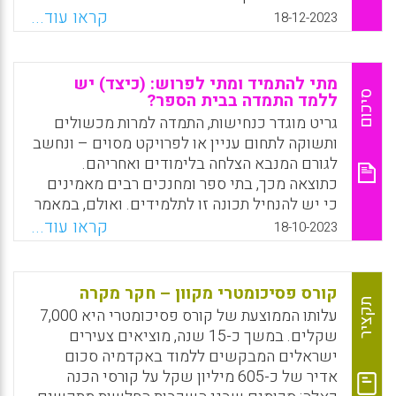
ישראל מהרקע הכלכלי הנמוך (כפי שהעידו על
קראו עוד...
18-12-2023
עצמם במבחן) היו נבחנים לבד במבחן — הם היו
מדורגים בתחתית הדירוג הבינלאומי, לצד
אזרביג׳אן, מקסיקו ותאילנד. מדובר בכ-30%
מתי להתמיד ומתי לפרוש: (כיצד) יש
מהתלמידים במערכת החינוך.
סיכום
ללמד התמדה בבית הספר?
גריט מוגדר כנחישות, התמדה למרות מכשולים
Facebook
Email
WhatsApp
X
ותשוקה לתחום עניין או לפרויקט מסוים – ונחשב
לגורם המנבא הצלחה בלימודים ואחריהם.
כתוצאה מכך, בתי ספר ומחנכים רבים מאמינים
כי יש להנחיל תכונה זו לתלמידים. ואולם, במאמר
זה נטען כי 15 שנים של מחקר אמפירי לא תמכו
קראו עוד...
18-10-2023
בטענה כי גריט מנבא הצלחה, וכי יש לו במקרה
הטוב השפעה זניחה על ההישגים בבית הספר.
בעיקר הדברים אמורים באוכלוסיות מוחלשות,
קורס פסיכומטרי מקוון – חקר מקרה
שם גם תלמידים בעלי גריט אינם מצליחים
תקציר
עלותו הממוצעת של קורס פסיכומטרי היא 7,000
במבחנים ובמטלות שתלמידים חסרי גריט
שקלים. במשך כ-15 שנה, מוציאים צעירים
מאוכלוסיות חזקות מצליחים בהם. לפיכך, כך
ישראלים המבקשים ללמוד באקדמיה סכום
גורסים מחברי המאמר, הדגש על גריט במקום על
אדיר של כ-605 מיליון שקל על קורסי הכנה
טיפוח גורמים אחרים מחזק את אי השוויון