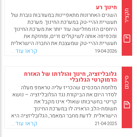
חינוך רע
תקציר
השנים האחרונות מתאפיינות במעורבות גוברת של
תעשיית ההיי-טק במערכת החינוך. מערכת
היחסים הזו מחלישה עוד יותר את מערכת החינוך
ומכפיפה אותה לשיקולים זרים, ומחזקת את
תעשיית ההיי-טק שמעצבת את החברה הישראלית
ברוחה ובצלמה.
קראו עוד...
19-04-2026
Facebook
Email
WhatsApp
X
גלובליזציה, חינוך והולדתו של האזרח
סיכום
הדמוקרטי הגלובלי
מלחמת המכסים שהכריז עליה טראמפ מעלה
לסדר היום את הביקורת נגד הגלובליזציה – נושא
קריטי בחשיבותו שאולי אינו מקבל את
תשומת-הלב הראויה לו במערכת החינוך
הישראלית. לדעת מחבר המאמר, הגלובליזציה היא
בלתי נמנעת. עם זאת, לדבריו, האתגר שמציב
קראו עוד...
21-04-2025
המערך החברתי-כלכלי והפוליטי הזה הוא שהוא
נראה כיוצר פערים של שגשוג בין הצפון הגלובלי