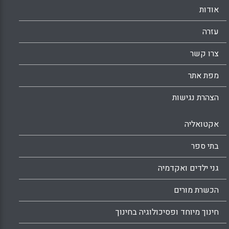
הסוציואקונומיים בין התלמידים, וכי הדבר הלך
אודות
ונעשה קשה בכיתות הגבוהות.
עזרה
Facebook
Email
WhatsApp
X
צרו קשר
מפת אתר
הצהרת נגישות
אקטואליה
בתי ספר
גני ילדים ואקדמיה
הכשרת מורים
חינוך מיוחד ופסיכולוגיה בחינוך