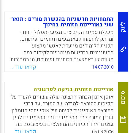
התמחויות חדשניות בהכשרת מורים : תואר
שני באוריינות חזותית בחינוך
לינק
מכללת סמינר הקיבוצים מציעה מסלול ייחודי
ומרתק להתמחות באמצעים חזותיים ופיתוחם.
תכנית הלימודים מיועדת לאנשי מקצוע
המעוניינים ברכישת מיומנויות לקידום רמת
השימוש באמצעים חזותיים ופיתוחם, הן בסביבות
ההוראה שלהם והן בסביבות ההוראה של המוסד
קראו עוד...
14-07-2010
החינוכי בו הם פועלים. במהלך הלימודים רוכשים
הסטודנטים ידע תיאורטי ותובנות ביחס להיבטי
השפה החזותית ומפתחים רגישות חזותית ויכולת
אוריינות חזותית בזיקה לפדגוגיה
לעשות שימוש מושכל וביקורתי בשפה זו
סיכום
אופן ארגון הכתה והתצוגה שלה עשויים להעיד על
למטרות חינוך והוראה. כמו כן, במהלך הלימודים
תפיסות ההוראה-למידה של המורה, על דרכי
מעמיקים הסטודנטים את היכרותם עם אפשרויות
ההוראה האופייניות לכיתה ועל אופי יחסי הגומלין
השימוש באמצעי המחשה ובעזרים חזותיים
שבין המורה לבין התלמידים ובין התלמידים לבין
לצורכי הוראה – למידה בתחומי היצירה החזותית,
עצמם. אחד הכיוונים המומלצים בעיצוב סביבה
משכללים מיומנויות התנסות בשימוש בהם
לימודית הוא שעיצוב התצוגה של כיתה ישקף את
קראו עוד...
05-08-2006