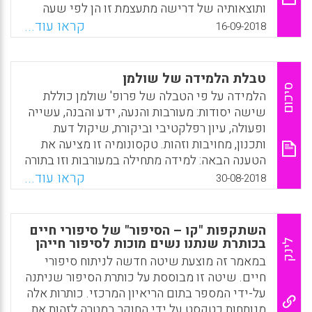
ותוצאותיה של דרישה מתעצמת זו הן לפי שעה
בלתי-ידועות. המאמר מפתח עקרונות ומתווה מודל
קראו עוד...
16-09-2018
לבית ספר חלופי – "בית ספר חושב"; העקרונות
והמודל פותחו במסגרת מכון ברנקו וייס לטיפוח
החשיבה, המודל מבקש לעצב סביבה חינוכית
טבלת הלמידה של שולמן
גמישה, המתאימה עצמה לאינטרסים ייחודיים של
סיכום
הלמידה על פי הטבלה של פרופ' שולמן כוללת
הלומדים, אך מבלי לוותר על דימוי כללי של "אדם
שישה יסודות: מעורבות והנעה, ידע והבנה, עשייה
מחונך" ונורמות של התנהגות אתית וחשיבה
ופעולה, עיון רפלקטיבי וביקורת, שיקול דעת
רציונלית המודל מבטא חזון חינוכי רדיקלי, משום
ותכנון, מחויבות וזהות. טקסונומיה זו מציעה את
שהוא "הולך" על יסודות בית הספר – שיטת
הטענה הבאה: למידה מתחילה במעורבות וזו בתורה
ההוראה והמבנה הארגוני – אך הוא אינו רדיקלי
מוליכה אל ידע והבנה. כשאדם מבין, הוא מפתח
קראו עוד...
30-08-2018
במידה כזו שאינה מאפשרת את מימושו במסגרת
יכולת לעשות או לפעול. חשיבה ביקורתית על
האילוצים שבהם פועל בית הספר , אף כי אילוצים
העשייה וההבנה מוליכה אל חשיבה מסדר גבוה
אלה מכבידים ביותר על כל ניסיון לחולל שינוי
יותר, וזו מתבטאת ביכולת להפעיל שיקול דעת
השתקפות "קו – הסיפור" של סיפורי חיים
"מסדר שני" בבית הספר (יורם הרפז)
ותכנון במצבים של אי-ודאות וערפול. בסופו של
בכותרת שנתנו נשים מוכות לסיפור חייהן
לינק
דבר, הפעלתו של שיקול דעת מאפשרת פיתוח של
Facebook
Email
WhatsApp
X
במאמר זה מוצעת שיטה חדשה לניתוח סיפורי
מחויבות. מחויבויות אלה, בתורן, מאפשרות – ואולי
חיים. שיטה זו מבוססת על כותרת הסיפור שניתנה
אף דורשות – התעניינויות חדשות.
על-ידי המספר בתום הריאיון המרכזי. כותרות אלה
מנותחות כטקסט על ידי החוקר במטרה לזהות את