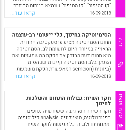
Facebook
Email
WhatsApp
X
"קו הסיפור". "קו הסיפור" שנמצא בניתוח הכותרת
מושווה לזה שזוהה בניתוח סיפור החיים.
קראו עוד...
16-09-2018
באמצעות השוואת "קווי הסיפור" ניתן לזהות את
"צופן העל" של סיפורי החיים מעבר לסיפור
הבודד. הדגמת השיטה נעשית במאמר זה על
הסימיוטיקה בחינוך, כלי יישומי רב-עוצמה
כותרות שנתנו נשים מוכות לסיפור חייהן. המאמר
לינק
תחום הסמיוטיקה מציע פרספקטיבה ייחודית
מסתיים בדיון על יתרונות ומגבלות של השיטה (
הראוייה במיוחד היום לתשומת לב. הסמיוטיקה
לאה קסן) .
היא תחום דעת הבודק את הפקת המשמעויות ואת
הצגתן. בלב הסמיוטיקה קיים מושג הסימן
Facebook
Email
WhatsApp
X
(ביוונית (semeion המאפשרת הפקת משמעות.
התיאוריה הסמיוטית טוענת שהידע שלנו על
קראו עוד...
16-09-2018
העולם נרכש באמצעות סימנים ואלה לעולם לא
יהיו זהים לאובייקטים של העולם החיצוני. הידע
איננו ישויות או דברים שאנו רוכשים, אלא נתפס
מאמר מלא
חקר השיח: גבולות התחום והשלכות
כתהליך, באמצעות ההתנסויות שלנו ובאמצעות
לחינוך
האינטראקציות שלנו עם העולם אנו בונים
חקר השיחה הוא גישה ששורשיה נטועים
ומשפרים את דרכי ההבנה שלנו באופן דינאמי
בפנומנולוגיה, סוציולוגיה, analysis פילוסופיה
ומתפתח. הסמיוטיקה היא בעצם לימוד
ואתנומתודולוגיה. כל הגישות לחקר השיח
הסימיוזיס. הסימיוזיס מוגדר כהבניית ההתנסויות