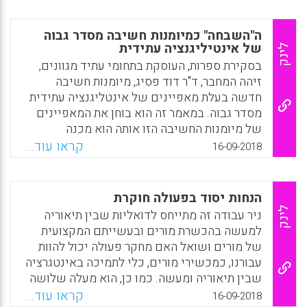
ה"השבחה" כמיומנות חשיבה מסדר גבוה
של אינטיליגנציה עתידית
לינק
בסקירת ספרות, העוסקת בתחומי עתיד מגוונים,
זיהה המחבר, ד"ר דוד פסיג, מיומנות חשיבה
חדשה בעלת מאפיינים של אינטליגנציה עתידית
מסדר גבוה. במאמר זה הוא בוחן את המאפיינים
של מיומנות החשיבה הזו אותה הוא מכנה
'השבחה'. קיימים שני סוגים של "השבחה"–
קראו עוד...
16-09-2018
השבחה של קונצפציות, והשבחה של כלים.
בתהליך השבחה של מידע עתידי זיהה המחבר
ששה שלבים: כוונה מלכתחילה, תהליך, תוצר,
הנחות יסוד בפעולה חוקרת
הערכה, לעיתים גם כוונה בדיעבד, והמשכיות.
לינק
ניר עבודה זה מתייחס לדואליות שבין תיאוריה
במאמר זה הוא מגדיר ומסביר את חשיבות מיומנות
למעשה בהכשרת מורים ובעשייתם המקצועית
ההשבחה בתהליכי חינוך והכשרה לקראת העתיד.
של מורים ושואל האם מחקר פעולה יכול להוות
עבורנו, כמכשירי מורים, כלי לתמיכה באינטגרציה
Facebook
Email
WhatsApp
X
שבין תיאוריה ומעשה. כמו כן, הוא מעלה שלושה
נושאים לדיון ולבחינה: (1) ההגדרה והמטרות של
קראו עוד...
16-09-2018