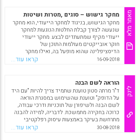
Facebook
Email
WhatsApp
X
Facebook
Email
WhatsApp
X
מאמר מלא
מחקר גישוש – סוגים ,מטרות ושיטות
מחקר הגישוש, בניגוד למחקר הייעודי, הוא מחקר
שנעשה לצורך קבלת החלטות הנוגעות למחקר
ייעודי מקיף שמתעתדים לבצע. מחקר ייעודי
חוקר אובייקטים מעולמות התוכן של
הדיסציפלינה שהוא מופעל בה, ואילו מחקר
גישוש נועד לאסוף ידע על אודות מרכיבי מחקר
קראו עוד...
16-09-2018
שונים.במובן זה, מושא הידע של מחקר הגישוש
הוא צר יותר מזה של המחקר הייעודי. המאמר מונה
סוגים שונים של מחקרי גישוש (מחקרים
הוראה לשם הבנה
טרומיים או מקדימים) הנבדלים ביניהם בסוג
לינק
ד"ר מרתה סטון טוענת שתמיד צריך להיות "עם היד
הבדיקות שנעשות בהם. (צחי אשכנזי)
על הדופק" וטוענת שהשימוש במסגרת הוראה
לשם הבנה ולשיפורן של תוכניות ודרכי עבודה,
Facebook
Email
WhatsApp
X
כרוכה בחקירה מתמשכת. לדבריה, למידה להבנה
מתרחשת בעיקר באמצעות עיסוק רפלקטיבי
בביצועי הבנה נגישים אך מאתגרים. הספר הוראה
קראו עוד...
30-08-2018
לשם הבנה מסכם מפעל עיוני ומעשי של קבוצת