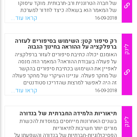
של חברה הטרוגנית ורב-תרבותית. מוקד עיסוקו
של המאמר הוא בשאלה כיצד לחדור למערכת
Facebook
Email
WhatsApp
X
הבית-ספרית, שהיא עמוסה ותובענית ולהוביל
קראו עוד...
16-09-2018
תהליך שינוי שהיה רלבנטי ויישומי לבית הספר
בדרך סובלנית ורב-תרבותית. החלק הראשון של
המאמר מדגיש ומאיר את מורכבותו של
רק סיפור קטן: השימוש בסיפורים לעזרה
הקוריקיולום, החלק השני, "הקוריקולום כמשקף
ברפלקציה על ההוראה בחינוך הגבוה
לינק
קולות של מורים ותלמידים" עוסק בחשיבות
האומנם יכולה כתיבת סיפורים לעזור ברפלקציה
פיתוחה של אינטליגנציה רגשית בתוך הקוריקולום
על פעולה בעבודת ההוראה? המאמר הזה מנסה
והחלק האחרון מתאר את הניתוח הנרטיבי ככלי
לאפיין את השימוש בכתיבת סיפורים בהקשר
מחקרי ששימש את המחברת בעבודתה (ליאורה
של מחקר פעולה. עניינו העיקרי של מחקר פעולה
ישראלי).
זה היה לאפשר למרצות שהדריכו סטודנטים
בעבודות אוניברסיטאיות לעשות רפלקציה על
קראו עוד...
Facebook
Email
WhatsApp
X
16-09-2018
היבטים בעבודתן ולזהות תחומים שכדאי
להתייחס אליהם.העניין בשימוש בסיפורים לחקר
אירועים בעבודה גדל והולך. הם יכולים לשמש
תיאוריות הלמידה החברתית של בנדורה
אמצעי לחקירת היבטים בהדרכה אקדמית, ובעזרת
לינק
בשנים האחרונות מייחסים במוסדות להכשרת
רפלקציה פרטנית ובקבוצות – לאפשר זיהוי של
מורים יותר חשיבות לתיאוריות
סוגיות ודילמות ואז להתייחס אליהן. (Burchell
הפסיכולוגיות-חברתיות של בנדורה והשפעתן על