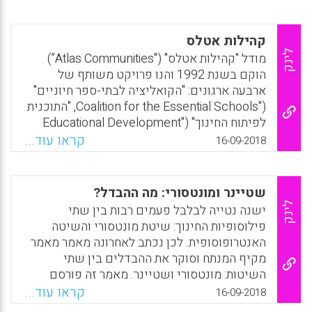
מחקר פעולה בהכשרת מורים, באספקט "המחקר"
ובאספקט "הפעולה" (2) הנחות היסוד של קבוצת
הלומדים-החוקרים לגבי מחקר פעולה, תוך עיון
קהילות אטלס
בהנחותיהם של קאר וקמיס (Carr & Kemmis,
לינק
מודל "קהילות אטלס" ("Atlas Communities”)
1983) והנושא השלישי : התנאים למעורבות
הוקם בשנת 1992 והנו פרויקט משותף של
מעצימה של פרחי הוראה ושל מורים מתחילים
ארבעה ארגונים: "הקואליציה לבתי-ספר חיוניים"
במחקר פעולה (לאה קוזמינסקי ) .
("Coalition for the Essential Schools, "התוכנית
לפיתוח החינוך" ("Educational Development
Facebook
Email
WhatsApp
X
Program"), "התכנית לפיתוח בתי-ספר" ("School
קראו עוד...
16-09-2018
Development Program"), ו"פרויקט אפס" של
אוניברסיטת הרווארד ("Project Zero" at
"Harvard University"). מודל זה משלב בין
שטיינר ומונטסורי: מה ההבדל?
הרעיונות השונים של כל ארגון (שוויון הזדמנויות,
לינק
ישנה נטייה לבלבל פעמים רבות בין שתי
בית הספר כקהילה, ריבוי אינטליגנציות ו
פילוסופיות החינוך: שיטת מונטסורי והשיטה
-“pathways") לשם יצירת מודל ייחודי ומקיף.
האנטרופוסופית. לכן נכתב לאחרונה מאמר מאמר
המודל תומך בבתי ספר מגן חובה ועד תיכון,
מקיף המנתח וסוקר את ההבדלים בין שתי
המעוניינים להפוך ל"קהילות לימוד דמוקרטיות".
השיטות: מונטסורי ושטיינר. מאמר זה פורסם
(יאיר גד)
במקור באנגלית במגזין האוסטרלי לענייני חינוך
קראו עוד...
16-09-2018
Sydney’s Child. (רונית לסטר)