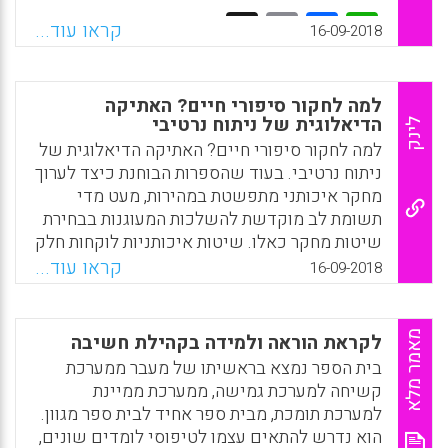
Facebook
Email
WhatsApp
X
Facebook
Email
WhatsApp
X
קראו עוד...
16-09-2018
למה לחקור סיפורי חיים? האתיקה
הדיאלוגית של ניתוח נרטיבי
לינק
למה לחקור סיפורי חיים? האתיקה הדיאלוגית של
ניתוח נרטיבי. בעוד שהספרות הבוחנת כיצד לערוך
מחקר איכותני מתפשטת במהירות, מעט מדי
תשומת לב מוקדשת להשלכות המעוגנות בבחירת
שיטות מחקר כאלו. שיטות איכותניות לוקחות חלק
במאמץ הנעשה לאחרונה, להשמעת קולותיהם של
קראו עוד...
16-09-2018
יחידים. הקשבה לקול האישי מחייבת נקיטת
עמדה בדבר דרישתו של אותו קול לשמירת
האוטנטיות של העצמי שלו. ( Arthur Frank )
מאמר מלא
לקראת הוראה ולמידה בקהילת חשיבה
בית הספר נמצא בראשיתו של מעבר ממערכת
Facebook
Email
WhatsApp
X
קשיחה למערכת גמישה, ממערכת ממיינת
למערכת תומכת, מבית ספר אחיד לבית ספר מגוון.
הוא נדרש להתאים עצמו לטיפוסי לומדים שונים,