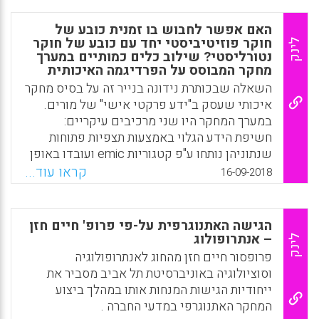
להיעזר בהן לשם גישוש לפני מחקר מתוכנן,
כמהלך אחד או משלים במהלך מחקר קיים או
האם אפשר לחבוש בו זמנית כובע של
לשם בדיקת יישומיו של מחקר לאחר עריכתו.
חוקר פוזיטיביסטי יחד עם כובע של חוקר
לינק
קבוצות מיקוד עשויות לסייע בתכנון פעילויות,
נטורליסטי? שילוב כלים כמותיים במערך
מחקר המבוסס על הפרדיגמה האיכותית
בהערכתן ובפיתוחן כמו גם בהערכת השפעתן
השאלה שבכותרת נידונה בנייר זה על בסיס מחקר
העתידית של פעילויות שונות. הן גם עשויות לעזור
איכותי שעסק ב"ידע פרקטי אישי" של מורים.
בבחינת היפותזות כלליות ובפיתוח שאלות או
במערך המחקר היו שני מרכיבים עיקריים:
רעיונות לשאלונים של מחקר כמותי וראיונות
חשיפת הידע הגלוי באמצעות תצפיות פתוחות
אישיים. (עדי גבתון, דורון בן-שאול)
שנתוניהן נותחו ע"פ קטגוריות emic ועובדו באופן
Facebook
Email
WhatsApp
X
כמותי, וחשיפת הידע הסמוי, באמצעות ראיונות
קראו עוד...
16-09-2018
אתנוגרפיים שנתוניהן נותחו ועובדו רק באופן
איכותי. שני המרכיבים רלוונטיים למחקרי פעולה
אלא שבניגוד להם המחקר האיכותי נועד להבין
הגישה האתנוגרפית על-פי פרופ' חיים חזן
את התופעה ולא לשנות אותה. השאלה היא: האם
– אנתרופולוג
לינק
עיבוד כמותי שמיושם במחקר פעולה חייב אף
פרופסור חיים חזן מהחוג לאנתרופולוגיה
הוא להתבסס בלעדית על חשיבה של הפרדיגמה
וסוציולוגיה באוניברסיטת תל אביב מסביר את
האיכותית או שזהו מערך שיכול להישען בו זמנית
ייחודיות הגישות המנחות אותו במהלך ביצוע
גם על חשיבה פוזיטיביסטית? (ניצה שפרירי)
המחקר האתנוגרפי במדעי החברה .