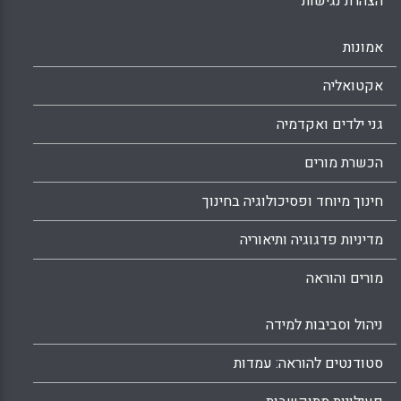
הצהרת נגישות
היכולת של האדם לחזק את עצמו ולכוון את
ההתנהגות שלו על-פי המטרות שהציב לעצמו (
אורית כהן; דנה פרידמן).
אמונות
Facebook
Email
WhatsApp
X
אקטואליה
גני ילדים ואקדמיה
הכשרת מורים
חינוך מיוחד ופסיכולוגיה בחינוך
מדיניות פדגוגיה ותיאוריה
מורים והוראה
ניהול וסביבות למידה
סטודנטים להוראה: עמדות