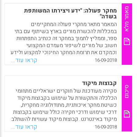
חוקרים מבית הספר לחינוך של הרווארד ומורים
מבתי ספר בבוסטון, אשר שיתפו פעולה במשך
מאמר מלא
מחקר פעולה: "ידע ויצירתו המשותפת
עשר שנים במטרה לפתח תפישה חדשה של
בשדה"
הבנה ומסגרת יישומית של הוראה לשם הבנה.
המאמר מתאר מחקרי פעולה המתקיימים
נקודת המוצא של מפעל זה היא בהנחה שמטרת
במכללות להכשרת מורים בארץ בשיתוף עם בתי
ההוראה היא טיפוח הבנה של מהות הנושאים
ספר, וממליץ לתמוך במחקר זה כנתיב התפתחות
הנלמדים ולא זכירה של פרטי ידע לצורך הפגנה
חשוב של מורים לשיפור מעמדם המקצועי
בבחינות. כדי להפוך מטרה זו למעשית פיתחו
וכמקדם את תרומת המחקר החינוכי למקצוע ולידע
החוקרים והמורים את "תפישת הביצועים של
ההוראה. (ברכה אלפרט, דרורה כפיר)
קראו עוד...
16-09-2018
הבנה", לפיה הבנה נבנית על ידי סדרה של מהלכי
Facebook
Email
WhatsApp
X
חשיבה מוגדרים עם ידע, ומסגרת מעשית של
"הוראה לשם הבנה" המבוססת על ארבעה שלבים.
קבוצות מיקוד
הספר הוראה לשם הבנה משלב באופן מופתי
סיכום
סקירה מעודכנת של חוקרים ישראליים מתחומי
תיאוריה מעמיקה ומעשה תכליתי.
הכלכלה והתקשורת על שימוש בקבוצות מיקוד
Facebook
Email
WhatsApp
X
כשיטת מחקר איכותנית, מתודולוגיה מחקרית,
דרכי שימוש ודרכי חקירה כולל שימוש בקבוצות
מיקוד באינטרנט. קבוצות מיקוד עשויות להשתלב
בכל אחד משלבי המחקר. הן עשויות לשמש
קראו עוד...
16-09-2018
כמחקר עצמאי או להשתלב במחקר רחב יותר. ניתן