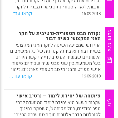
מגדירות את הזיקה שלהן לממדי הקשר חברתי,
שלנו בעזרת סימנים. בחלקו האחרון דן המאמר
תרבותי, ו/או היסטורי נתון. גישות מבניות לחקר
בחשיבות הסמיוטיקה בתחומי הכשרת המורים
השפה, לעומת זאת, מסתכלות פנימה אל תוך
קראו עוד...
16-09-2018
(זבידה דניאלה).
המערכת הלשונית הסגורה ובוחנות את רכיבי
השפה השונים (תחביר, מורפולוגיה, פונולוגיה,
Facebook
Email
WhatsApp
X
וסמנטיקה) ואת הקשרים ביניהם. המערכת סגורה
מאמר מלא
נקודת מבט מטפורית-נרטיבית על חקר
מפני שהיא לרוב איננה מתייחסת להקשר שבו
האני המקצועי בשיח דבור
היא מתפקדת. (עירית קופפרברג)
החידוש שמציעה השיטה לחקר האני המקצועי
בשיח דבור הוא בחינה קפדנית של כל המשאבים
Facebook
Email
WhatsApp
X
הלשוניים שבשיח הנרטיבי, וזיהוי קשר היררכי
בעל משמעות בין שני מבני שיח שכיחים: סיפור
אישי מפורט ומבני מיצוב מטפורי מארגנים. זיהוי
מבני המיצוב המטפוריים שהפיקו המשתתפים
קראו עוד...
16-09-2018
בכל אחד מהסיפורים האישיים, איפשר לחוקרים
לתאר ולפרש כיצד המשתתפים בונים מאפיין, או
מאפינים של האני המקצועי בתוך הקשר נתון.
פיתוחה של יחידת לימוד – נרטיב אישי
זיהוי מיצוב מטפורי תורם תרומה תיאורטית משום
לינק
עקבות בעשב היא יחידת לימוד המיועדת לבתי
שניתן לחזור ולבדוק את אמינותו בהקשרים
ספר יסודיים, החל מכיתה ג', העוסקת בחינוך
שונים של שיח טבעי ומחקרי בחינוך בתוך הקשר
לסובלנות בדרך אלגורית תוך הצגת ערכה החיובי
מוסדי (עירית קופרברג)