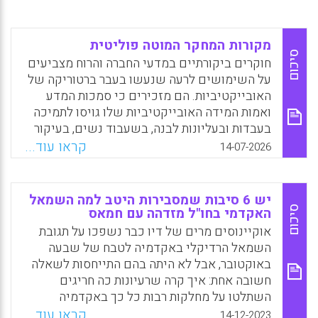
מקורות המחקר המוטה פוליטית
סיכום
חוקרים ביקורתיים במדעי החברה והרוח מצביעים
על השימושים לרעה שנעשו בעבר ברטוריקה של
האובייקטיביות. הם מזכירים כי סמכות המדע
ואמות המידה האובייקטיביות שלו גויסו לתמיכה
בעבדות ובעליונות לבנה, בשעבוד נשים, בעיקור
בעלי מוגבלויות שכליות, ברדיפת מיעוטים מיניים
קראו עוד...
14-07-2026
ובהשמדת היהודים, למשל בדמות "תיאוריות גזע"
מדעיות-לכאורה. לדבריהם, שהרטוריקה של
האובייקטיביות יכולה להיות רק כסות לפעולות
יש 6 סיבות שמסבירות היטב למה השמאל
הכוח, ולכן ראוי שהחוקר ידחה אותה ויתנגד לה
סיכום
האקדמי בחו"ל מזדהה עם חמאס
בכל מקום שבו היא מופיעה.
אוקיינוסים מרים של דיו כבר נשפכו על תגובת
השמאל הרדיקלי באקדמיה לטבח של שבעה
Facebook
Email
WhatsApp
X
באוקטובר, אבל לא היתה בהם התייחסות לשאלה
חשובה אחת: איך קרה שרעיונות כה חריגים
השתלטו על מחלקות רבות כל כך באקדמיה
במדעי הרוח והחברה?
קראו עוד...
14-12-2023