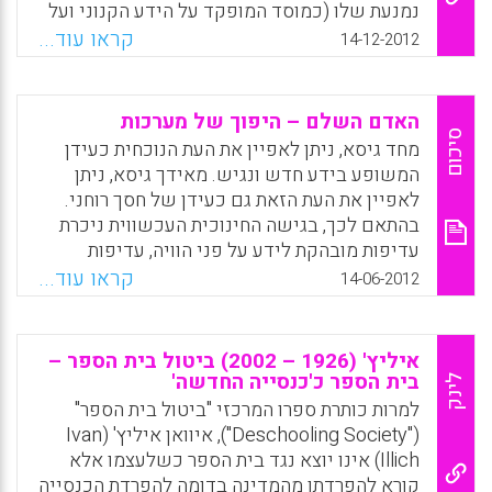
נמנעת שלו (כמוסד המופקד על הידע הקנוני ועל
מסירתו לדור הצעיר), יוכל להיפתח לתהליכים
קראו עוד...
14-12-2012
מערערים ביחס לידע, לסמכות, ליחסים בין בני
אדם? האם היפתחות כזאת כרוכה בהכרח בווי תור
על דפוסים ארגוניים ממוסדים החותרים להסדרה
האדם השלם – היפוך של מערכות
או לשינוי שלהם – הכיתה, מערך שיעור, תכנית
סיכום
מחד גיסא, ניתן לאפיין את העת הנוכחית כעידן
לימודים, הניהול, הפיקוח? ( ישראל כ"ץ).
המשופע בידע חדש ונגיש. מאידך גיסא, ניתן
לאפיין את העת הזאת גם כעידן של חסך רוחני.
Facebook
Email
WhatsApp
X
בהתאם לכך, בגישה החינוכית העכשווית ניכרת
עדיפות מובהקת לידע על פני הוויה, עדיפות
המשקפת היפוך של מערכות. ההתמקדות היא
קראו עוד...
14-06-2012
בחיצוני, בגלוי, בוודאי, במוכתב, במוח והשכל,
במוגדר, המקובל, המוסכם והפורמלי, ובאגו.
בעקבות כך, נדחקת המודעות לקיום הפנימיות,
איליץ' (1926 – 2002) ביטול בית הספר –
לנסתר, למרחב האפשרויות הפוטנציאלי, לביטויי
בית הספר כ'כנסייה החדשה'
לינק
בחירה וצורך אישי, למרכזיות הלב, הרוח והנשמה,
למרות כותרת ספרו המרכזי "ביטול בית הספר"
ליצירתי, האינטואיטיבי, ההתנסותי והחוויתי, לאחר
("Deschooling Society"), איוואן איליץ' (Ivan
והקיבוצי. המאמר מבקש להרחיב את תפיסת
Illich) אינו יוצא נגד בית הספר כשלעצמו אלא
העולם החינוכית הנוכחית באמצעות התמקדות
קורא להפרדתו מהמדינה בדומה להפרדת הכנסייה