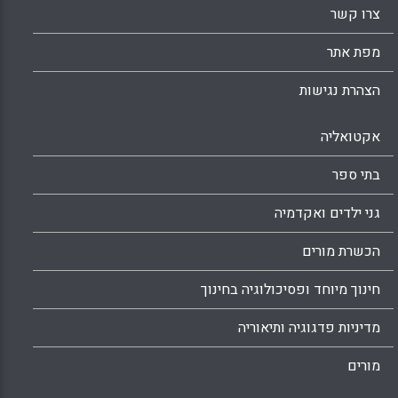
פעולות ארגוניות ועל ידי התאמות פדגוגיות
צרו קשר
מבודדות (Coppieters, Piet).
מפת אתר
X
WhatsApp
Email
Facebook
הצהרת נגישות
אקטואליה
בתי ספר
גני ילדים ואקדמיה
הכשרת מורים
חינוך מיוחד ופסיכולוגיה בחינוך
מדיניות פדגוגיה ותיאוריה
מורים