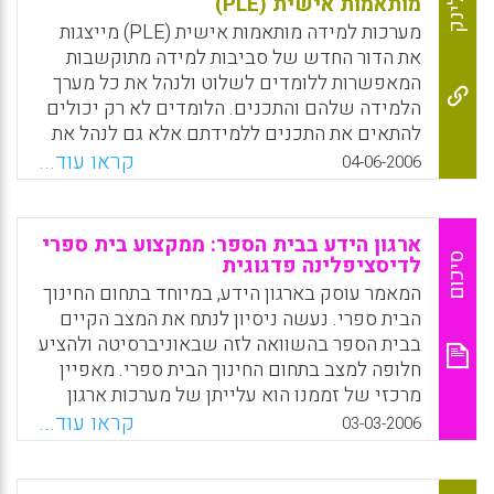
מותאמות אישית (PLE)
לינק
משותפת של מורים ותלמידים כדי לפתור בעיות,
מערכות למידה מותאמות אישית (PLE) מייצגות
ליצור ידע ולהבין את "העולם" (יורם הרפז).
את הדור החדש של סביבות למידה מתוקשבות
המאפשרות ללומדים לשלוט ולנהל את כל מערך
Facebook
Email
WhatsApp
X
הלמידה שלהם והתכנים. הלומדים לא רק יכולים
להתאים את התכנים ללמידתם אלא גם לנהל את
כל תהליכי הלמידה באופן עצמאי.בניגוד לסביבות
קראו עוד...
04-06-2006
הלמידה המתוקשבות הקיימות הנשלטות לחלוטין
על ידי המרצים או מפתחי המערכת בסביבות PLE
יש ללומדים מרחב וירטואלי משלהם בו הם
ארגון הידע בבית הספר: ממקצוע בית ספרי
יכולים לא רק לאסוף תכנים לימודיים אלא גם
סיכום
לדיסציפלינה פדגוגית
לנהל קשרים לימודיים וחברתיים עם לומדים
המאמר עוסק בארגון הידע, במיוחד בתחום החינוך
עמיתים. לאחרונה, פיתחו אנשי JITT הבריטים
הבית ספרי. נעשה ניסיון לנתח את המצב הקיים
אתר מידע מתוקשב המרכז בצורה שיטתית
בבית הספר בהשוואה לזה שבאוניברסיטה ולהציע
מאמרים, כתבות וניירות עמדה אודות מערכות
חלופה למצב בתחום החינוך הבית ספרי. מאפיין
למידה מותאמות אישית. אתר מועיל מאד לכל
מרכזי של זממנו הוא עלייתן של מערכות ארגון
המתעניינים במגמות ההתפתחות של סביבות
ידע חדשות ורבות עוצמה שאליהן חשופה כלל
קראו עוד...
03-03-2006
למידה מתוקשבות בעתיד הנראה לעין.
האוכלוסייה. הילדים כיום עוברים כבר מהגיל הרך
סוציאליזציה מקבילה לכמה מערכות ארגון ידע
Facebook
Email
WhatsApp
X