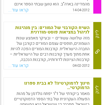
בטבעו של "האדם השלם" ( תמר לוין ) .
מהמדינה בארה"ב. הוא טוען שבתי הספר אינם
מבחינים בין הוראה ולמידה, שהם מנותקים
קראו עוד...
Facebook
Email
WhatsApp
X
14-04-2012
ומובילים לקוצר יד פסיכולוגי. תפקידם של בתי
הספר בחברה כה מושרש עד כי מוסדות אחרים
נמנעים מלעסוק במטרות חינוכיות. הדבר נעוץ
השיח הקורבני של המורים: בין מנהיגות
לדעתו בתפיסה המוטעית שרוב הלמידה היא
לניהול במציאות פוסט-מודרנית
לינק
תוצאה של הוראה בעוד שבפועל מרבית הלמידה
מזה שלושה עשורים – ובעיקר מאמצע שנות
מתרחשת באופן אקראי מחוץ לכותלי בית הספר (
השמונים, תופסים עצמם המורים כקורבן של
Clark, Donald).
החברה הישראלית. קורבנוּת המורים הפכה להיות
אחת מתוך מערך קורבנות רבים של הישראליות –
Facebook
Email
WhatsApp
X
קורבנות הציונות לדורותיה, קורבנות הנכבה,
קורבנות הפריפריה, קורבנות הגבריות
קראו עוד...
04-02-2012
השוביניסטית, קורבנות האדם הלבן והמערב ועד
קורבנות מגדריים (גן, 2011). אף כי המציאות
בעלת מרכיבים פוסט מודרניים, או כדברי באומן,
חינוך לדמוקרטיה? לא בבית ספרנו
בעלת מרכיבים של מודרניות נזילה (באומן, 2007)
הדמוקרטי…
לינק
אין היא קבועה ויש בה ממדים דינמיים אשר
מאמר ביקורתי של ד"ר יפתח גולדמן על מהות
יכולים להניע את שיח המורים אל מחוץ למצור של
הפעולה העקרונית של בתי הספר הדמוקרטיים
הקורבנות לעבר בנייה והתחדשות חינוכית. למורים
בישראל. מתברר כי שישראל היא המעצמה