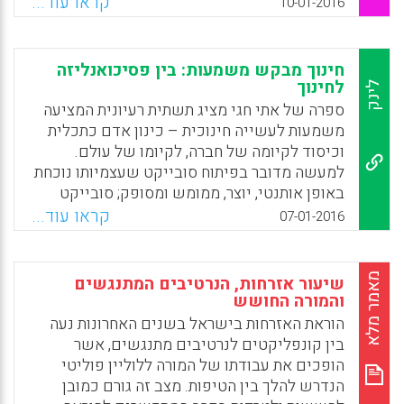
"אלטרנטיביים" חדרו לתוכם או מתיימרים לחדור
קראו עוד...
10-01-2016
אליו. אלא שלצד "יצירתיות" ו"חדשנות" ועתה גם
"משמעותיות" – הפכה גם ה"אלטרנטיביות" למילת
באז בנאלית ושחוקה התובעת מאיתנו לעצור לבחון
חינוך מבקש משמעות: בין פסיכואנליזה
אותה (אריה קיזל).
לחינוך
לינק
ספרה של אתי חגי מציג תשתית רעיונית המציעה
Facebook
Email
WhatsApp
X
משמעות לעשייה חינוכית – כינון אדם כתכלית
וכיסוד לקיומה של חברה, לקיומו של עולם.
למעשה מדובר בפיתוח סובייקט שעצמיותו נוכחת
באופן אותנטי, יוצר, ממומש ומסופק; סובייקט
נראה ורואה "אחר", אשר בוחר בנטילת אחריות
קראו עוד...
07-01-2016
כעמדה אתית, תוך כדי כך שהוא חווה את עצמו
כחלק מקיום רחב, כולל, הוליסטי. "אפיון זה של
המעשה החינוכי", כך כותב פרופ' שלמה בק,
מאמר מלא
שיעור אזרחות, הנרטיבים המתנגשים
פילוסוף חינוכי, "שונה מהתפיסה הרווחת
והמורה החושש
שקושרת בין חינוך לידע, בין ידע לציונים, והוא
הוראת האזרחות בישראל בשנים האחרונות נעה
מחייב הבהרה (למה בדיוק הכוונה) והצדקה (מדוע
בין קונפליקטים לנרטיבים מתנגשים, אשר
הוא נכון). הספר מתמודד עם שתי משימות אלה
הופכים את עבודתו של המורה ללוליין פוליטי
בהצלחה. הוא דן בשאלה מיהו האדם, ומדגיש את
הנדרש להלך בין הטיפות. מצב זה גורם כמובן
חיפוש המשמעות כמאפיין המרכזי של חייו (אתי