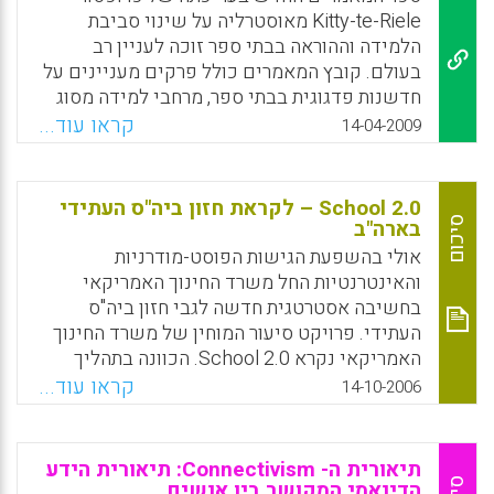
PLE היא ביסודה סביבה רעיונית ולא טכנולוגית
Kitty-te-Riele מאוסטרליה על שינוי סביבת
המאפשרת שילוב בין למידה פורמאלית ובין
הלמידה וההוראה בבתי ספר זוכה לעניין רב
למידה לא פורמאלית. במאמרון יש הפנייה למצגת
בעולם. קובץ המאמרים כולל פרקים מעניינים על
של ד"ר Sarah Guth המעודדת את הלומדים
חדשנות פדגוגית בבתי ספר, מרחבי למידה מסוג
והסטודנטים שלה לבסס את הלמידה המתוקשבת
אחר בבתי ספר , למידה מתוקשבת ולמידה מבוזרת
קראו עוד...
14-04-2009
באנגלית על תפיסת ה- PLE. בעקרון, ניתן ליישם
חוצת גבולות בין ביה"ס והבית , זהויות הלומדים
עקרונות אלו גם בתחומי דעת אחרים.
בבית הספר כיום וסוגי הדיאלוג הנחוצים ,
פדגוגיות התקווה בבתי הספר ואפשרויות יישומן
Facebook
Email
WhatsApp
X
School 2.0 – לקראת חזון ביה"ס העתידי
ועוד. בתיאור הפריט ניתן לקרוא גם המחברים
סיכום
בארה"ב
ותוכן העניינים של הספר.
אולי בהשפעת הגישות הפוסט-מודרניות
והאינטרנטיות החל משרד החינוך האמריקאי
Facebook
Email
WhatsApp
X
בחשיבה אסטרטגית חדשה לגבי חזון ביה"ס
העתידי. פרויקט סיעור המוחין של משרד החינוך
האמריקאי נקרא School 2.0. הכוונה בתהליך
גיבוש החזון החינוכי לבתי הספר לשתף את כל
קראו עוד...
14-10-2006
גורמי החינוך המקומיים והקהילה החינוכית
הקשורה לבתי הספר. תהליך גיבוש החזון החינוכי
לביה"ס העתידי אינו מיועד ליחידי סגולה או לבתי
תיאורית ה- Connectivism: תיאורית הידע
ספר מדגימים אלא לכל המורים, התלמידים אנשי
הדינאמי המקושר בין אנשים