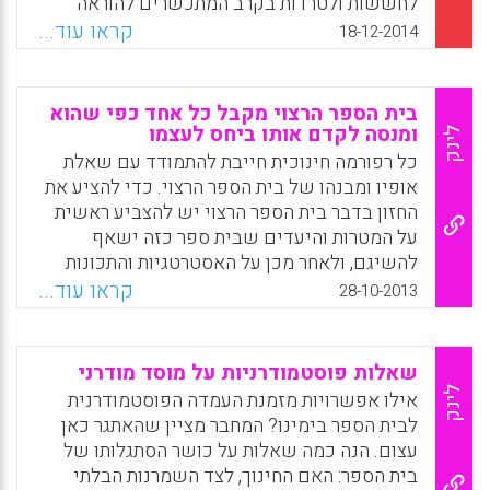
לחששות ולטרדות בקרב המתכשרים להוראה
חגי).
אשר כבר בשיעורי הדידקטיקה במוסדות
קראו עוד...
18-12-2014
האקדמיים מביעים אי-נוחות "להיכנס לשדה
Facebook
Email
WhatsApp
X
מוקשים מול פוליטיקאים, מנהלים והורים",
כדבריהם. מורים אלה מפתחים עד מהרה שיח
בית הספר הרצוי מקבל כל אחד כפי שהוא
קורבני שאחד מביטוייו הוא אין-אונות אזרחית,
ומנסה לקדם אותו ביחס לעצמו
לינק
שמירה על ניטרליות העלולה להתפתח לשיתוק
כל רפורמה חינוכית חייבת להתמודד עם שאלת
ואי-הפגנת אומץ אזרחי אל מול ביטויי גזענות
אופיו ומבנהו של בית הספר הרצוי. כדי להציע את
קשים בכיתה "מחשש שאני אהיה ה'אדם ורטה
החזון בדבר בית הספר הרצוי יש להצביע ראשית
הבא'", כדברי סטודנט שהוסיף: "ועוד לפני
על המטרות והיעדים שבית ספר כזה ישאף
הקביעות" (אריה קיזל).
להשיגם, ולאחר מכן על האסטרטגיות והתכונות
הבית-ספריות המתחייבות ממטרות אלה. חשוב
קראו עוד...
Facebook
Email
WhatsApp
X
28-10-2013
שבית הספר יציב מטרות בארבעה מישורים
לפחות ( דוד גורדון) .
שאלות פוסטמודרניות על מוסד מודרני
Facebook
Email
WhatsApp
X
לינק
אילו אפשרויות מזמנת העמדה הפוסטמודרנית
לבית הספר בימינו? המחבר מציין שהאתגר כאן
עצום. הנה כמה שאלות על כושר הסתגלותו של
בית הספר: האם החינוך, לצד השמרנות הבלתי