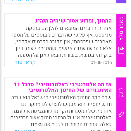
Facebook
Email
WhatsApp
X
מאמר מלא
המחנך, ומדוע אסור שיהיה מנהיג
אזהרה: הדברים המובאים להלן הם בחזקת
מניפסט. אף על פי שהדברים מבוססים על מספר
מאמרים שפרסמתי, אין מדובר בפרסום אקדמי,
אלא בהבעת עמדה אישית, שמטרתה לעורר דיון
ביקורתי בנושא. בשורות הבאות אגן על הטענה
שהמורה-המחנך, מעצם טיבו, אינו אמור להיות
קראו עוד...
01-06-2016
מנהיג, ושכל ניסיון להפוך את המורה למנהיג חוטא
לתפקידו ועלול להסתיים במפח נפש (שלמה בק).
אז מה אלטרנטיבי באלטרנטיבי? סרגל 11
Facebook
Email
WhatsApp
X
האיתגורים של החינוך האלטרנטיבי
לינק
שדה חקר החינוך האלטרנטיבי בישראל הוא שדה
חדש יחסית. הוא מבקש להציע לנו מחקר, גם
אקדמי, של המסגרות הקיימות והמציגות את עצמן
כאלטרנטיביות או של מרחבי חינוך אשר מרכיבים
כאלה ואחרים הבוחרים לכנות את עצמם