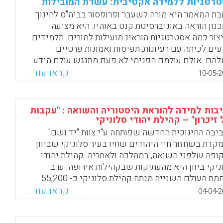
רטגיות ללמידה אקטיבית: עשרת המובילות
ת תצפיות הוראה שנערכו בעשר השנים האחרונות בבתי
בת המאמר היא מורה לשעבר ופרופסור בביה"ס לחינוך
 יסודיים, בחטיבות ביניים ובבתי ספר על יסודיים
כנון הוראה באוניברסיטת קנט באוהיו. היא מציעה
בי הארץ ( גוטרמן, קובי).
צור כמה אסטרטגיות הוראינ מועילות למורים. תלמידים
עים לכיתה עם רעיונות, תפיסות ואמונות פרטיים
Facebook
Email
WhatsApp
X
הם. אולם עולמם הפנימי לא פעם מתנגש עולם הידע
עי הנלמד בכיתה. האסטרטגיות החינוכיות המסורתיות
קראו עוד...
10-05-2
תים תכופות אינן יעילות בשינוי הרעיונות השגויים של
התלמידים. שיטת Conceptual Change Instruction נועדה
מנת להמיר תפיסות מדעיות שגויות בקרב תלמידים
בות למידה להוראת היסטוריה והשואה : "עקבות
יונות תקפים מדעית. כל אחת מן האסטרטגיות המוצעות
זיכרון" – קהילת יהודי סלוניקי
מר משלבת בין ניסיון לתקשורת, ובכך יוצרת מערך
יבה החינוכית החדשה שפותחה ע"י צוות "יד ושם"
ור אקטיבי, במהלכו מטילים ספק התלמידים
קדת בשחזור חיי היהודים שחיו בעיר סלוניקי שביוון
חותיהם המוקדמות והשגויות, וכן מפתחים רצון להבין
ופה שלפני השואה, במהלכה ולאחריה. קהילת יהודי
לעומק רעיונות חשובים נוספים. כך, שיטת Conceptual
ניקי ביוון היא מהעתיקות שבקהילות אירופה. ערב
Change Instruction מסייעת לתלמידים לפתח גישה
מלחמת העולם השנייה מנתה קהילת סלוניקי כ- 55,200
ית יותר, ובזאת מכשירה את הקרקע לבנייתם של
דים, שהיוו שני שלישים מכלל יהודי יוון. את השואה
קראו עוד...
04-04-2
נוספים ( Khourey-Bowers, Claudia).
שרדו 1,950 יהודים, כארבעה אחוזים מיהודי סלוניקי.
בה חינוכית זו שפתחה ע"י צוות "יד ושם" מציגה מקרה
Facebook
Email
WhatsApp
X