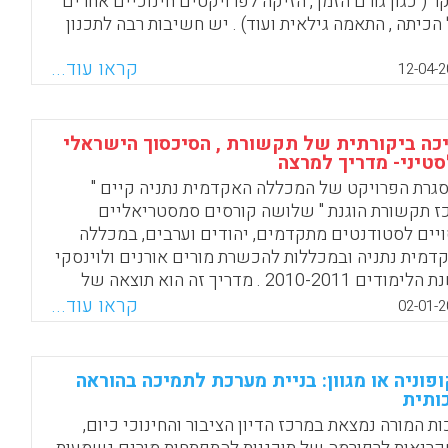
ר ( כגון גורם הזמן , הזיקה לפרויקטים חינוכיים אחרים
הכיתה , התאמה גילאית ועוד) . יש חשיבות רבה לתכנון
דם הכולל סיעור מוחין שיקדים את תהליך למידת החקר
קראו עוד...
תה על מנת למצות את תחומי העניין של התלמידים .
12-04-2
ר מכן מונה המאמר את השלבים הנכונים ליצירת למידת
 משמעותית של התלמידים .
כה ביקורתית של תקשורת , הסיכסוך הישראלי
Facebook
Email
WhatsApp
X
טיני- מדריך למרצה
גרת הפרויקט של המכללה האקדמית נתניה קיים "
ז תקשורת הוגנת " שלושה קורסים סמסטריאליים
ויים לסטודנטים מתקדמים, יהודים וערבים, במכללה
דמית נתניה ובמכללות להכשרת מורים אורנים ולוינסקי
בשנת הלימודים 2010-2011 . מדריך זה הוא תוצאה של
י הקורסים הללו. מטרתו לסייע למורים ולמרצים לקיים
קראו עוד...
02-01-2
אות, שיסייעו לתלמידים להבין את תפקודה של
שורת בסיקור קונפליקטים וביניהם הסכסוך
ראלי-פלסטיני ולהקנות מיומנויות חיוניות לצריכה
פוניה או מגוון: בניית מערכת לתמיכה בהוראה
כלת וביקורתית של תקשורת ( לאה מנדלזיס , מירה
ותית
רשטיין) .
ות המורה נמצאת במרכז הדיון הציבור והחינוכי כיום,