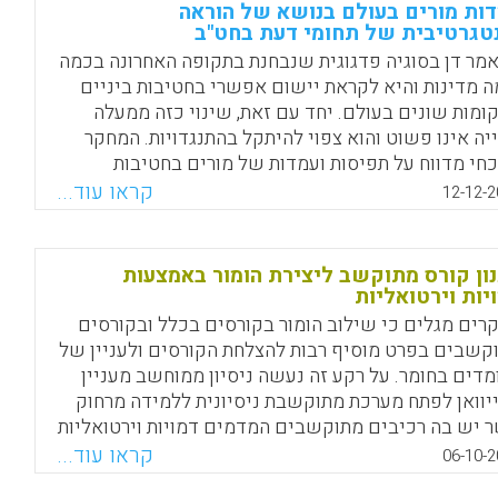
ן בעזרתו יוכלו מורים ותלמידים למצוא דוגמא כיצד ניתן
ות מורים בעולם בנושא של הוראה
זר חיי קהילה בעזרת מגוון חומרים. מיועד לתלמידי
טגרטיבית של תחומי דעת בחט"ב
יבות העליונות.
מר דן בסוגיה פדגוגית שנבחנת בתקופה האחרונה בכמה
ה מדינות והיא לקראת יישום אפשרי בחטיבות ביניים
Facebook
Email
WhatsApp
X
ומות שונים בעולם. יחד עם זאת, שינוי כזה ממעלה
יה אינו פשוט והוא צפוי להיתקל בהתנגדויות. המחקר
כחי מדווח על תפיסות ועמדות של מורים בחטיבות
יים לגבי יישום של יחידות הוראה אינטגרטיביות בכיתות
קראו עוד...
12-12-2
מוד בכיתות ז'-ט. המחקר התנהל בדרום אפריקה שם
נת הסוגיה של הוראה אינטגרטיבית בחטיבות הביניים.
ורה, רואים המורים בהוראה אינטגרטיבית של תחומי
ון קורס מתוקשב ליצירת הומור באמצעות
 בכיתה אתגר פדגוגי , אך ממצאי המחקר מלמדים
יות וירטואליות
בית המורים בשדה מתנגדים לתפיסה של העברת
רים מגלים כי שילוב הומור בקורסים בכלל ובקורסים
דות לימוד אינטגרטיביות בכיתות הלימוד. פחות משליש
קשבים בפרט מוסיף רבות להצלחת הקורסים ולעניין של
רים שרואיינו במחקר היו פתוחים להוראה אינטגרטיבית
מדים בחומר. על רקע זה נעשה ניסיון ממוחשב מעניין
ה תחומי דעת בכיתה ( Devika Naidoo).
יוואן לפתח מערכת מתוקשבת ניסיונית ללמידה מרחוק
 יש בה רכיבים מתוקשבים המדמים דמויות וירטואליות
Facebook
Email
WhatsApp
X
וררות רגשות, בעיקר הומר, תוך כדי אינטראקציה של
קראו עוד...
06-10-2
ודנטים עם חומרי הלמידה בקורס והמטלות המקוונות.