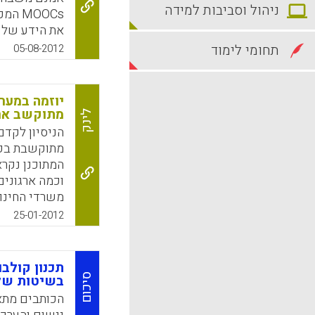
ניהול וסביבות למידה
MOOCs
את הידע של 
אחד ללא תשל
תחומי לימוד
05-08-2012
Bates, 2012).
יוזמה במער
k
App
מתוקשב ארצ
לינק
הניסיון לקדם
מתוקשבת בכל 
וכמה ארגונים
משרדי החינוך
25-01-2012
יתבטא במאמץ
יום את המרב 
להבטיח תנאי 
תכנון קולבו
אלא יותר מכך
סיכום
בשיטות של 
והדידקטיות ו
הכותבים מתא