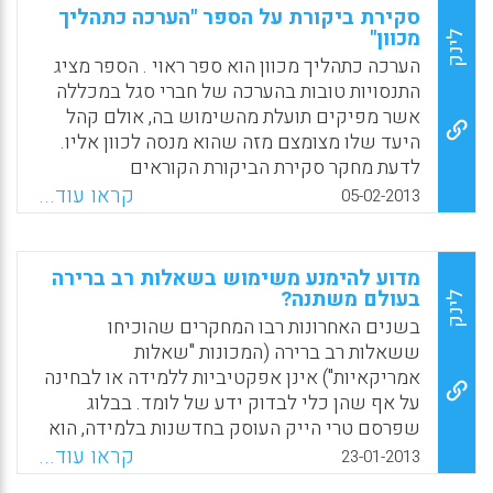
ולהגדלת שיעור הזכאים לתעודת בגרות. כל אלה,
סקירת ביקורת על הספר "הערכה כתהליך
תוך פיתוח תת תרבות של הישגיות שתרומתה
מכוון"
לינק
להשגת המטרות הכוללות של מערכת החינוך
הערכה כתהליך מכוון הוא ספר ראוי . הספר מציג
בישראל היא חלקית בלבד. הרי אין קשר, או לכל
התנסויות טובות בהערכה של חברי סגל במכללה
היותר קיים קשר זניח בלבד בין תוצאות בחינה
אשר מפיקים תועלת מהשימוש בה, אולם קהל
במתמטיקה לבין טיב בוגר מערכת החינוך כאדם
היעד שלו מצומצם מזה שהוא מנסה לכוון אליו.
ערכי, נאור, יצירתי ומועיל במדינה ( יאיר בר-קול ) .
לדעת מחקר סקירת הביקורת הקוראים
הפוטנציאלים של ספר זה הם חברי סגל והנהלה
קראו עוד...
Facebook
Email
WhatsApp
X
05-02-2013
במוסדות להכשרת מורים (קהל היעד הטבעי של
פרסומי מכון מופ"ת). הללו אינם רוצים בהכרח
להבין מהי הערכה או הערכה בחינוך, אלא
מדוע להימנע משימוש בשאלות רב ברירה
מעוניינים לפתח את תרבות ההערכה במוסד
בעולם משתנה?
לינק
ההכשרה שלהם ולהפיק תועלת מפעולות הערכה
בשנים האחרונות רבו המחקרים שהוכיחו
אשר תתבטא בשיפור ההוראה ותכניות הלימודים (
ששאלות רב ברירה (המכונות "שאלות
דוד נבו ).
אמריקאיות") אינן אפקטיביות ללמידה או לבחינה
על אף שהן כלי לבדוק ידע של לומד. בבלוג
Facebook
Email
WhatsApp
X
שפרסם טרי הייק העוסק בחדשנות בלמידה, הוא
מסביר ששאלות רב ברירה מכניסות את הלומדים
קראו עוד...
23-01-2013
והמלמדים לתבנית של חיפוש אחר תשובה נכונה.