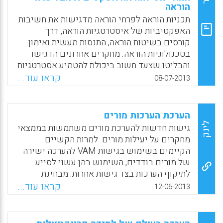
Facebook
Email
WhatsApp
X
הוראה
תכניות הוראה לפרחי הוראה מדגישות את חשיבות
האפקטיביות של איסטרטגיות הוראה, דרך
קורסים בשיטות הוראה, התנסות מעשית ואימון
בטכנולוגיות הוראה. מחקרים אחרונים הדגישו
והבליטו שצעד חשוב ביכולת להטמיע אסטרטגיות
הוראה אפקטיביות היא היכולת לזהות את ההוראה
קראו עוד...
08-07-2013
האפקטיבית הזאת במורים אחרים. המידה שפרחי
הוראה יכולים להפנים ולאמץ איסטרטגיות הוראה
לשימושם הפרטי הינה בעלת השפעת מפתח
הערכת הערכות מורים
להצלחתם העתידית בכיתה. מחקר זה מחפש
לינק
גישות חדשות להערכת מורים משתמשות בממצאי
להבין את האפקטיביות של הטמעת הערכה
מחקרים על יעילות מורים. למרות הקשיים
סטנדרטית המבוססת על וידאו בתכניות הכשרת
הקיימים בשימוש בגישות VAM להערכה ישירה
מורים לצורך הערכת יכולת של פרחי הוראה לזהות
של מורים בודדים, השימוש בהן עשוי לסייע
התנסויות הוראה אפקטיביות. ( Wiens, Peter D.;
לתיקוף הערכות בצד גישות אחרות. מבחינת
Hessberg, Kevin; LoCasale-Crouch,
הנושא משתמע שראוי להימנע מה- VAM לצורך
קראו עוד...
12-06-2013
Jennifer; DeCoster, Jamie ).
קבלת החלטות עתירות סיכון ברמה אינדיווידואלית
ביחס למורים, בתי ספר או תלמידים. בה במידה
Facebook
Email
WhatsApp
X
ניתן להצביע על כלי הערכה שנמצאו הן כמנבאים