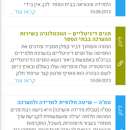
ולהתנסות בקהילת לומדים המתפתחים מקצועית
הלמידה וההוראה בבית הספר. לכן, אין בידי
תוך כדי חקירה עצמית של הוראתם, שהיא תוצאה
המורה חופש בחירה בנוגע לשאלה אם לבצע
קראו עוד...
10-09-2013
של השילוב בין התאוריה לבין השדה. מחקרים
תהליכי הערכה בקרב תלמידיו. חופש הבחירה נוגע
אלה מראים כי התנסות בדרך זו הובילה פרחי
לתפיסת תפקיד הערכה ולעיתים קרובות בבחירת
הוראה לשפר הוראתם ואת תהליכי ההערכה שהם
תהליכי ההערכה עצמם. מורים שונים נעזרים
תגים דיגיטליים – הטכנולוגיה בשירות
מפעילים במהלכה ( רובנה רוסנסקי, נריה שחור) .
בדרכי הערכה שונות על מנת ללמוד על התפתחות
ההערכה בבתי הספר
לינק
הלמידה של תלמידיהם. בעשותם כך יש
Facebook
Email
WhatsApp
X
המורה והמחנך דביר קפלן מסביר ומדגים את
באפשרותם אף להעריך את תהליכי ההוראה
התפיסה של תגים דיגיטליים בהערכת תלמידים
שלהם עצמם ולשנותם בעת הצורך ( היידי
בביה"ס באמצעות ביאור נושא התגים הדיגיטליים,
פלביאן).
ההיסטוריה שלו והפריסה שלו בעולם ובארץ כיום.
לשם הבהרה הוא מוסיף סרטון קצר שיפזר חלק
Facebook
Email
WhatsApp
X
מהערפל הסובב את הנושא. תג דיגיטלי הוא קובץ
קראו עוד...
10-09-2013
של תמונה הקרוי “תג” לרוב קובץ התמונה יהיה
קשור באופן ישיר לנושא, לדוגמא, אם תלמיד
הוכיח בכיתה שהוא שולט בנושא השברים
טמ"ה – שיטה חלופית למדידה ולהערכה
באמצעות השלמת שלבים שונים לאורך תהליך
לינק
טמ"ה (טבלת מדידה והערכה) היא גישה רבת־פנים
הלמידה, הוא יקבל בסוף “תג" כלומר תמונה
המהווה חלופה יעילה ומשמעותית לקביעת ערך
המציגה את ההישג שלו ( דביר קפלן ) .
מספרי בעבור מיומנויות, משכל, התקדמות
והישגים. בבואם להעריך סטודנטים, יסתפקו רוב