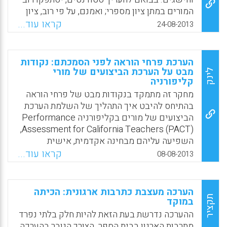
Facebook
Email
WhatsApp
X
המורים במתן ציון מספרי; ואמנם, על פי רוב, ציון
שכזה הוא כל שנדרש על ידי מוסדות החינוך.
קראו עוד...
24-08-2013
אלא שמורים רבים ומרבית הסטודנטים חשים
בקיומו של פער מתסכל בין טבעו המצמצם של
ציון מספרי פשוט לבין האופי המורכב של עבודת
הערכת פרחי הוראה לפני הסמכתם: נקודות
הסטודנט – מידת השקעתו, מאמציו והישגיו.
מבט על הערכת הביצועים של מורי
לינק
קליפורניה
אישית, נתקל כותב המאמר , ד"ר אשלי טוביאס
בבעיה זו בעבודתו כמורה לתאטרון, כמדריך דרמה
מחקר זה מתמקד בנקודות מבט של פרחי הוראה
וכמכשיר מורים לתאטרון ולדרמה. את טמ"ה –
בהתיחס להיבט איך התהליך של השלמת הערכת
חלופה למדידה ולהערכה – הוא פיתח בעקבות
הביצועים של מורים בקליפורניה Performance
ניסיונו הרב בהוראה, בהכשרה ובהנחיה, ולנוכח
Assessment for California Teachers (PACT),
ההבנה כי אין די בציון מספרי בודד, גבוה או נמוך
השפיעה עליהם מבחינה אקדמית, אישית
ככל שיהיה, אלא יש צורך בראייה רחבה של
ומקצועית. נקודות מבט של פרחי הוראה נרכשו
קראו עוד...
08-08-2013
התהליך (אשלי טוביאס) .
תוך שימוש בכלי עבודה לביצוע סקרים המורכב
משאלות פתוחות. בנוסף לכך, רמות הביטחון
Facebook
Email
WhatsApp
X
העצמי, המשתייך גם הוא, למשימת הערכת
הערכה מעצבת כתרבות ארגונית: הכיתה
המרכיבים של PACT כמו,תכנון, תכניות לימוד,
תקציר
במוקד
הוראה, הערכה, רפלקציה, ושפה אקדמית, PACT (
ההערכה נדרשת בעת הזאת להיות חלק בלתי נפרד
Okhremtchouk, I., Newell, P., & Rosa, R).
מתרבות הארגון בבית הספר. הצורך הגובר בהערכה