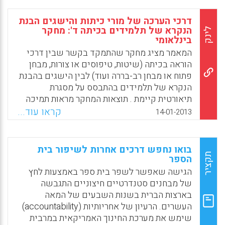
זאת באופן שנוגד את ההתמודדות מול אי הודאות
הנדרשת בלמידה, בפרט בעולם המשתנה של
דרכי הערכה של מורי כיתות והישגים הבנת
היום.
הנקרא של תלמידים בכיתה ד': מחקר
לינק
בינלאומי
Facebook
Email
WhatsApp
X
המאמר מציג מחקר שהתמקד בקשר שבין דרכי
הוראה בכיתה (שיטות, טיפוסים או צורות, מבחן
פתוח או מבחן רב-בררה ועוד) לבין הישגים בהבנת
הנקרא של תלמידים בהתבסס על מסגרת
תיאורטית קיימת . תוצאות המחקר מראות תמיכה
מעורבת במסגרת התיאורטית שנבחרה(Brookhart,
קראו עוד...
14-01-2013
1997 ) ולפיה הקשרים בין השימוש שמורים
עושים בצורות שונות של הערכות לבין העמדות
וההבנה של התלמידים משתנים בין המדינות
בואו נחפש דרכים אחרות לשיפור בית
שנבדקו ובין שלושה היבטי ההישגים שהוזכרו
תקציר
הספר
במאמר . 2) ייתכן שהממצא החשוב ביותר
הגישה שאפשר לשפר בית ספר באמצעות לחץ
מהמחקר הוא שסוגים שונים של פעילויות הערכה
של מבחנים סטנדרטיים חיצוניים התגבשה
עשויים לתרום ללמידת תלמידים ושהשימוש
בארצות הברית בשנות השבעים של המאה
בשיטות הערכה אופטימליות אינו אוניברסלי אלא
העשרים. הרעיון של אחריותיות (accountability)
קשור למדינה זו או אחרת ( Hao, S., Johnson,
שימש את מערכת החינוך האמריקאית במרבית