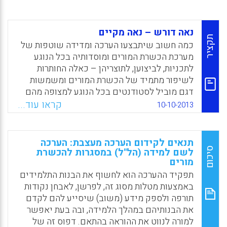
נאה דורש – נאה מקיים
תקציר
כמה חשוב שיתבצעו הערכה ומדידה שוטפות של
מערכת הכשרת המורים ומוסדותיה בכל הנוגע
לתכניות, לביצוען, לתוצריהן – כאלה החותרות
לשיפור מתמיד של הכשרת המורים ומשמשות
דגם מוביל לסטודנטים בכל הנוגע למצופה מהם
לכשיסיימו את הכשרתם וישתלבו במערכת
קראו עוד...
10-10-2013
החינוך? זוהי שאלה מורכבת, שכן התשובה עליה
חייבת להתייחס לא רק לחשיבות ההערכה הזאת
אלא גם למוטיבציה של המערכת לבצעה ולכלים
תנאים לקידום הערכה מעצבת: הערכה
העומדים לרשותה לשם כך ( דרורה כפיר) .
סיכום
לשם למידה (הל"ל) במסגרות להכשרת
מורים
Facebook
Email
WhatsApp
X
תפקיד ההערכה הוא לחשוף את הבנות התלמידים
באמצעות מטלות מסוג זה, לפרשן, לאבחן נקודות
תורפה ולספק מידע (משוב) שיסייע להם לקדם
את הבנותיהם במהלך הלמידה, ובה בעת יאפשר
למורה לנווט את ההוראה בהתאם. דפוס זה של