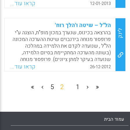
R.L) .
הרפורמות שלה, ובתחילת המאה העשרים ואחת
קראו עוד...
12-01-2013
אימצה אותו מערכת החינוך הישראלית בהתלהבות
Facebook
Email
WhatsApp
X
בהתאם להמלצות ועדת דוברת. אבל אנחנו, בניגוד
לאמריקאים, לא ליווינו את יישום רעיון
הל"ל – שיטה ו'הלך רוח'
האחריותיות במחקר מתאים שיבדוק את יעילותו (
לינק
בהרצאה בכינוס, שנערך במכון מופ"ת, הוצגה ע"י
דוד נבו) .
פרופסור מנוחה בירנבוים שיטת ההערכה המכונה
הל"ל , שנועדה לקדם את הלמידה במהלכה
Facebook
Email
WhatsApp
X
(בשונה מהערכה המתקיימת בסיום הלמידה,
שנועדה בעיקר למתן ציונים). פרופסור מנוחה
בירנבוים התייחסה בהרצאתה לעקרונות המפתח
קראו עוד...
26-12-2012
של הל"ל ולמהלכי הפעלתה (מעגל הל"ל) הן
כהערכה מתוכננת מראש והן כהערכה במהלך שיח
כיתה. כמו כן, הייתה התייחסות לבעייתיות ביישום
5
2
1
הרווח של הל"ל ורפלקציה לגבי המהלך החיוני
לשם יישום מוצלח של הל"ל (מנוחה בירנבוים) .
Facebook
Email
WhatsApp
X
עמוד הבית