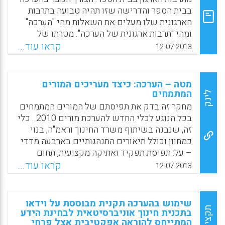
בבית הספר והדרישה שזו תהיה טבועה בתרבות
Facebook
Email
WhatsApp
X
הארגונית שלו מעלים את השאלות מהי "הערכה"
ומהי "תרבות ארגונית של הערכה". מטרתו של
מאמר זה היא לנסות להשיב לשאלות אלו, להציג
קראו עוד...
12-07-2013
את ההערכה המעצבת (בכיתה) ולהצביע על
הדרכים להטמעתה בתרבות הארגונית של בית
הספר ( פרידמן , יצחק) .
מטה – הערכה: כיצד מעריכים המורים
המתמחים
לינק
Facebook
Email
WhatsApp
X
מחקר זה בדק את תפיסתם של המורים המתמחים
בכל הנוגע לכלי החדש להערכת מורים 2010 . כלי
זה, שנבנה בשיתוף משרד החינוך וראמ"ה, בנוי
כמחוון וכולל תיאורים התנהגותיים בארבעה מדדי
– על: תפיסת תפקיד ואתיקה מקצועית, תחום
הדעת, תהליכים לימודיים וחינוכיים ושותפות
קראו עוד...
12-07-2013
בקהילה. הערכתו של המורה נקבעת על פי רמת
ביצועו בכל אחד מארבעת ממדי – העל הנ"ל, לפי
שלוש רמות ביצוע שונות ( סוזי לויאן . שרה זמיר)
שימוש בהערכה תקנית מבוססת על וידאו
.
תקציר
בתכנית חינוך אוניברסיטאית לבחינת הידע
המתייחס להוראה אפקטיבית אצל פרחי