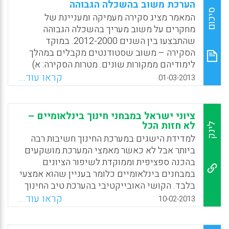
הערכת משוב בהשכלה הגבוהה
Facebook
Email
WhatsApp
X
סיכום
המאמר מציג סקירה מעמיקה ומעניינת של
מחקרים על משוב מעריך בהשכלה הגבוהה
שהתבצעו בין השנים 2012-2000. במוקד
הסקירה – משוב שסטודנטים מקבלים במהלך
לימודיהם ממקורות שונים. מטרות הסקירה: א)
לבחון את אופי המשוב המעריך בהשכלה הגבוהה
קראו עוד...
01-03-2013
באמצעות סקירה שיטתית של הספרות, ב) לזהות
ולדון בתמות ובשיח דומיננטיים ולשקול פערים
בתוך הספרות המחקרית, ג) לחקור את הרעיון של
ציוני ישראל במבחני חינוך בינלאומיים –
"פער המשוב" (feedback gap), ד) לדון
לא חזות הכל
לינק
בהשתמעויות למחקר ולמעשה עתידיים (Carol
למדידת הישגים במערכת החינוך חשיבות רבה
Evans).
ביותר אבל לא כאשר מאמצי המערכת מושקעים
בהכנה ספציפית וממוקדת לשיפור הציונים
Facebook
Email
WhatsApp
X
במבחנים בינלאומיים כלומר בעניין שהוא אמצעי
בלבד. הקושי האובייקטיבי בהערכת טיב החינוך
ובפיתוח קריטריונים להערכה והטווח הארוך של
קראו עוד...
10-02-2013
התוצאות המצופות מביאים את המערכת למאמצי
שיפור מיידי, למדידת הישגים פורמאליים