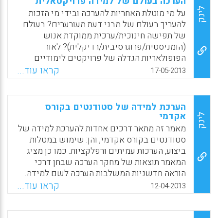
הערכה בעולם של למידה פרויקטאלית
תוצאות למידת תלמידים והן – למידת מורים כולל
לינק
על מי מוטלת האחריות להערכה ובידי מי הזכות
תהליכי הערכה מבוססי סטנדרטים. שימוש
להעריך בעולם של מבני דעת מעורערים? בעולם
במאפיינים כנ"ל עשוי להפוך את תהליכי הערכת
של תפישה חינוכית/ערכית ממוקדת אנוש
המורים להיות חלק שימושי יותר בפיתוח הון
(הומניסטית/פרוגרסיבית/רדיקלית)? לאור
אנושי יעיל בהוראה, חלק הנותן מידע מדויק על
הפופולאריות הגדלה של פרויקטים לימודיים
מורים, משוב מסייע והחלטות מבוססות ( Darling-
שתוצרם מארז מופק בכלים טכנולוגיים (אתר,
קראו עוד...
17-05-2013
Hammond L ).
בלוג, מאגר מידע, משחק למידה, סרטון אנימציה,
סרטון וידאו ועוד), צומחת לה הזדמנות ליישום
Facebook
Email
WhatsApp
X
מודל הערכה חדש – מחקר שימושיות (Usability
הערכת למידה של סטודנטים בקורס
Study). עיקר האתגר הוא בתכנון משימות
אקדמי
לינק
משמעותיות שירכזו לתוכן תוכן ואנרגיה בתמהיל
מאמר זה מתאר דרכים אחדות להערכת למידה של
מעורר מספיק בכדי להניע את הלומד לרצות לעצב
סטודנטים בקורס אקדמי, והן: שימוש במטלות
ולהפיק אותן, או לפחות לבצע אותן ( חנן יניב) .
ביצוע, הערכות עמיתים ורפלקציות. כמו כן מציג
המאמר תוצאות של מחקר הערכה שבחן דרכי
Facebook
Email
WhatsApp
X
הוראה חדשניות המשלבות הערכה לשם למידה.
המחקר מצא כי דרכי ההערכה בקורס מקדמות
קראו עוד...
12-04-2013
להבנת הנלמד מהיבטים מגוונים (מיה
קאליר-מירב, ואילת ברעם-צברי, הטכניון) .