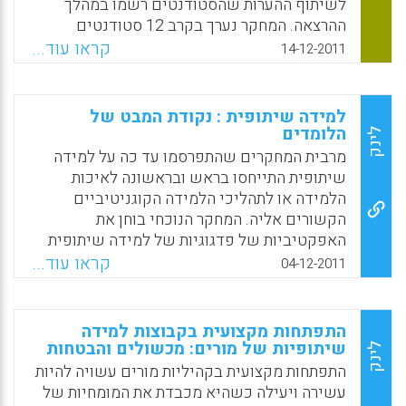
לשיתוף ההערות שהסטודנטים רשמו במהלך
ההרצאה. המחקר נערך בקרב 12 סטודנטים
באוניברסיטה, שהשתתפו בקורס לקראת הוראה
קראו עוד...
14-12-2011
וחינוך לגן הילדים (pre-primary education).
הנתונים נאספו באמצעות (1) הרשימות
המשותפות שנכתבו על ידי הסטודנטים במהלך
למידה שיתופית : נקודת המבט של
ההרצאה;ו-(2) החוויות של הסטודנטים ביצירת
הלומדים
לינק
ההערות והשיתוף בהן ( Valtonen, T.; Havu-
מרבית המחקרים שהתפרסמו עד כה על למידה
Nuutinen, S.; Dillon, P.; Vesisenaho, M ).
שיתופית התייחסו בראש ובראשונה לאיכות
הלמידה או לתהליכי הלמידה הקוגניטיביים
Facebook
Email
WhatsApp
X
הקשורים אליה. המחקר הנוכחי בוחן את
האפקטיביות של פדגוגיות של למידה שיתופית
מנקודת המבט של הסטודנטים. קיימת היסטוריה
קראו עוד...
04-12-2011
עשירה של מחקרים לגבי למידה שיתופית
המציגה את האפקטיביות בעקבות הגברת מעורבות
הלומד בתהליכי הלמידה. אולם הממצאים
התפתחות מקצועית בקבוצות למידה
מהמחקר הנוכחי מטילים ספק לגבי היישום
שיתופיות של מורים: מכשולים והבטחות
לינק
היעיל של הפדגוגיות השיתופיות. בעוד שיתוף
התפתחות מקצועית בקהיליות מורים עשויה להיות
פעולה היה חלק מחוויות למידה שדורגו גבוה מאוד
עשירה ויעילה כשהיא מכבדת את המומחיות של