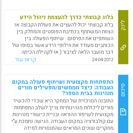
האינטראקציה הנרקמת בין חברי הקבוצה, ניתן
ליצור משימה מתוקשבת שתצריך שיתוף פעולה
בין המשתתפים בשלבים השונים של תהליך
בלוג קבוצתי כדרך להעצמת ניהול הידע
הלמידה: תיכנון, תוצר והערכה ( רונית קב) .
לינק
בלוג קבוצתי יכול להעצים את פעולת הקבוצה או
הצוות המשתתף בכתיבת הפוסטים והמחלק בין
Facebook
Email
WhatsApp
X
השותפים את הפרסום . שיתוף הפעולה בין
הכותבים מעודד את חילופי הידע אשר בסופו של
דבר מועבר הלאה לציבור ( או לקהילת הכיתה
הרחבה יותר) . התופעה של בלוגים קבוצתיים
קראו עוד...
24-04-2012
קיימת בעולם התאגידי , בעיקר בחברות
המחשבים הגדולות שם צוותי פיתוח מוציאים
לאור בלוג שיתופי . גם בחינוך בישראל קיימים
התפתחות מקצועית ושיתוף פעולה במקום
כמה דוגמאות של בלוגים קבוצתייים אשר יוצרים
סיכום
העבודה: כיצד מממשים/מפעילים מורים
תשתית לניהול ידע .
מנהיגות בבית הספר?
התובנה המרכזית של המחקר היא שכדי להכשיר
Facebook
Email
WhatsApp
X
מורים ליכולות מנהיגותיות צריך לשלב התפתחות
מקצועית לשיפור ההוראה ובניית כישורי מנהיגות
עם קולבורציה במקום העבודה. הגישה נתמכת ע"י
מחקרים שונים המראים שהתנסויות למידה