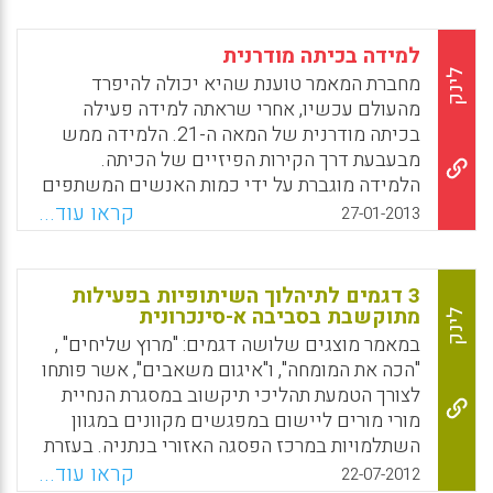
למידה בכיתה מודרנית
לינק
מחברת המאמר טוענת שהיא יכולה להיפרד
מהעולם עכשיו, אחרי שראתה למידה פעילה
בכיתה מודרנית של המאה ה-21. הלמידה ממש
מבעבעת דרך הקירות הפיזיים של הכיתה.
הלמידה מוגברת על ידי כמות האנשים המשתפים
פעולה, המתנסים, המתרגלים, המתקשרים
קראו עוד...
27-01-2013
והיוצרים. הלמידה הפעילה היא לא על כלים
טכנולוגיים אלא איזה שימוש יכולים תלמידים
לעשות בהם כדי ללמוד דרכים חדשות. הלמידה
3 דגמים לתיהלוך השיתופיות בפעילות
היא על משימות אותנטיות, המאפשרות לתלמידים
מתוקשבת בסביבה א-סינכרונית
לינק
לתרום באופן אישי ועצמי ולהביא אותם להכרה
במאמר מוצגים שלושה דגמים: "מרוץ שליחים" ,
שחומרי הלמידה שלהם נמצאים בעולם האמיתי (
"הכה את המומחה", ו"איגום משאבים", אשר פותחו
Silvia Rosenthal Tolisano ) .
לצורך הטמעת תהליכי תיקשוב במסגרת הנחיית
מורי מורים ליישום במפגשים מקוונים במגוון
Facebook
Email
WhatsApp
X
השתלמויות במרכז הפסגה האזורי בנתניה. בעזרת
הדגמים האלה, המתארים באופן מילולי וחזותי את
קראו עוד...
22-07-2012