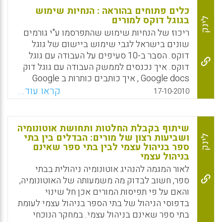
חילופי ידע פדגוגיים בין מורים עמיתים בברכת
ביטוי עצמי של רעיונות, כתיבה ושיפור יכולת
כלים פתוחים בהוראה : הנחיות שימוש
ההנהלה ובעידודה. לכן , מצא צוות החשיבה
הכתיבה. שירות ניהול המסמכים המקוון של גוגל
בגוגל דוקס למורים
לינק
הבריטי כי הניסיונות של משרד החינוך הבריטי
(גוגל דוקס) מאפשר למורים להעלות מסמכים
ריכוז של הנחיות שימוש שהתפרסמו ע"י גורמים
לקדם את איכות המורים בשיטות הבקרה
ולעבוד איתם בשיתוף עם אחרים. מורים בבתי
שונים בישראל לגבי שימוש ביישום של גוגל
הכמותית והנהלים הביורוקרטים מופעלים לריק.
ספר יכולים להשתמש בגוגל דוקס כדי לכתוב
דוקס. הסבר ב-10 סעיפים על העבודה עם גוגל
מטלות מקוונות ולהעלות אותן לאתר משותף שבו
Facebook
Email
WhatsApp
X
דוקס. איך נכנסים לממשק העבודה עם גוגל דוק
כל תלמידי הכיתה יכולים לצפות באינטרנט
Google docs , איך כותבים כותרות ב Google
ולהוריד את המסמכים למחשב שלהם. למעשה ,
Doc גוגל דוק, כתיבה בעברית בגוגל דוק, יצירת
קראו עוד...
17-10-2010
המורה יכול לנצל את התכונות של גוגל דוקס כדי
טבלה בגוגל דוק, הוורד של גוגל, Google docs ,
ליצור פורטל כיתתי משלו באינטרנט .יש לא מעט
יצירת ספריה (תיקיה) בגוגל דוק google docs,
דיווחים על השתלמויות מורים בישראל שנועדו
לשתף את כולם במסמך שלך בעזרת גוגל דוקס,
שיתוף בקבלת החלטות ותחושת אוטונומיה
להטמיע את השימוש בגוגל דוקס בחיי ביה"ס.
הוורד של גוגל, Google docs, איך משתפים
ושביעות רצון של מורים: הבדלים בין בתי
לינק
אנשים נוספים במסמך Google Documents.
ספר בניהול עצמי לבין בתי ספר שאינם
Facebook
Email
WhatsApp
X
בניהול עצמי
Facebook
Email
WhatsApp
X
לאור המגמה להנהיג אוטונומיה ניהולית בבתי
ספר, חשוב לבדוק מה משמעותה של האוטונומיה,
והאם על פי תפיסות המורים אכן חל שינוי
בדפוסי הניהול של בתי הספר בניהול עצמי לעומת
בתי ספר שאינם בניהול עצמי. במחקר הנוכחי