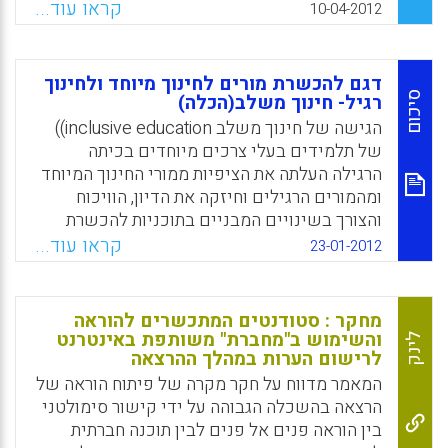
אישיות וקבוצתיות תומכות בהתפתחות מנהיגות
קראו עוד...
10-04-2012
מורים, אף כי הלמידה האינדיווידואלית היא
המשפיעה ביותר. בנוסף, מנהיגות מורה מתפתחת
יותר כשיש למורים הזדמנויות לנסות בשטח
דגם להכשרת מורים לחינוך מיוחד ולחינוך
תפקידי מנהיגות שונים (Jana Hunzicker).
סיכום
רגיל- חינוך משלב(הכלה)
הגישה של חינוך משלב inclusive education))
Facebook
Email
WhatsApp
X
של תלמידים בעלי צרכים מיוחדים בכיתה
הרגילה העלתה את הציפיות ממורי החינוך המיוחד
ומהמורים הרגילים וחיזקה את הדיון, הוויכוח
והצורך בשינויים המבניים בתוכניות להכשרת
מורים (Blanton et al., 1997, Fisher et al.,
קראו עוד...
23-01-2012
2003). בצד הרחבת תחומי האחריות של מורים
בסביבות משלבות, החלו להופיע דווחים שלפיהם
המורים אינם מוכשרים באופן נכון להוראה מסוג
מחקר : סטודנטים המתכשרים להוראה
זה, ושיש ליצור תוכניות ההכשרה הולמות.
והשימוש ב"מחברת" משותפת באינטרנט
לינק
לרישום הערות במהלך ההרצאה
Facebook
Email
WhatsApp
X
המאמר מדווח על חקר מקרה של פיתוח הוראה של
הרצאה בהשכלה הגבוהה על ידי קישור סימולטני
בין הוראה פנים אל פנים לבין תוכנה חברתית