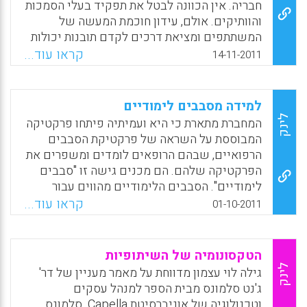
במחקרי חינוך, פדגוגיות אלה תוארו במחקר
חבריה. אין הכוונה לבטל את תפקיד בעלי הסמכות
הנוכחי מבחינת הלומדים כבלתי יעילות. במחקר
והוותיקים. אולם, עידון חוכמת המעשה של
דווח על גורמי מפתח שהסטודנטים רואים אותם
המשתתפים ומציאת דרכים לקדם תובנות יכולות
כמקושרים ורלבנטיים לשיתוף פעולה אפקטיבי (
להוות משאבי למידה חשובים. הדגם השיתופי
קראו עוד...
14-11-2011
Osman, Gihan; Duffy, Thomas M.; Chang, Ju-
המוצע יכול להוות אמצעי למורים לשוחח על מה
yu; Lee, Jieun).
ש"מצליח" בעבודתם ובתהליך זה להיות מעורבים
בדיון רפלקטיבי עם עמיתים על גישותיהם. זהו
Facebook
Email
WhatsApp
X
למידה מסבבים לימודיים
דגם העומד בניגוד לדגמי ההתפתחות המקצועית
לינק
המחברת מתארת כי היא ועמיתיה פיתחו פרקטיקה
השכיחים של הצגת/העברת/מסירת מידע ע"י
המבוססת על השראה של פרקטיקת הסבבים
מומחים למשתתפים. עם זאת, כאמור, התפתחות
הרפואיים, שבהם הרופאים לומדים ומשפרים את
מקצועית יעילה אינה חילופי רעיונות מקרית ע"י
הפרקטיקה שלהם. הם מכנים גישה זו "סבבים
מורים. היא דורשת תשומת לב למאפיינים רבים
לימודיים". הסבבים הלימודיים מהווים עבור
שהוצגו במפורט במאמר זה ( Stanley, A.M) .
מחנכים דרך לעבוד יחד כדי לשפר את ההוראה.
קראו עוד...
01-10-2011
הפרקטיקה משלבת שלושה אלמנטים נפוצים
Facebook
Email
WhatsApp
X
לשיפור: תצפית בכיתה, אסטרטגיית שיפור, ורשת
של מחנכים. הסבבים הלימודיים הם תהליך של
הטקסונומיה של השיתופיות
חקירה. האנשים המבצעים סבבים אמורים ללמוד
לינק
גילה לוי עצמון מדווחת על מאמר מעניין של דר'
משהו בעצמם (City, Elizabeth A. , 2011).
ג'נט סלמונס מבית הספר למנהל עסקים
וטכנולוגיה של אוניברסיטת Capella. סלמונס