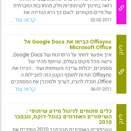
Facebook
Email
WhatsApp
X
רואה בחינוך לשיתופיות חלק מהתרבות החברתית
של חיים מקוונים. לשם כך היא הגדירה את
הטקסונומיה של השיתופיות בלימוד מתוקשב –
קראו עוד...
02-02-2011
the taxonomy of collaborative E-learning ,
הכוללת חמישה שלבים: 1) דיאלוג, 2) בקורת
עמיתים Peer review , שיתוף פעולה מקבילי, 4)
Offisync הביאו את Google Docs אל
שיתוף פעולה סדרתי, 5) שיתוף פעולה
Microsoft Office
לינק
סינרגיסטי. עוד שואלת הכותבת במאמרון שלה
איך אפשר לוותר על היתרונות של Google Docs,
:כיצד יכול המורה לעודד שיתוף פעולה בין
גישה מכל מקום בעולם, שיתוף מהיר של
הסטודנטים לפי שלבי הטקסונומיה של
מסמכים, יכולות עריכה משותפת ועוד… הכירו את
השיתופיות?
Offisync: תודות לתוסף הקטן הזה לחבילות ה
Office, תוכלו להציג, לערוך ולסנכרן את המסמכים
Facebook
Email
WhatsApp
X
שלכם ב Google Docs בעזרת התוכנות השונות ב
קראו עוד...
06-01-2011
Microsoft Office. בנוסף, נוכל לקבל את
האפשרות לבצע חיפוש במנוע החיפוש של גוגל,
גם של אתרים וגם של תמונות, ישירות מתוך
כלים פתוחים לניהול מידע שיתופי :
הממשק של תוכנת ה Office – ואפילו להוסיף את
השיפורים האחרונים בגוגל-דוקס, נובמבר
לינק
2010
הטקסט או התמונה שמצאנו ישירות לתוך המסמך
שאנחנו עורכים, בלי לפתוח את הדפדפן בכלל
השיפורים האחרונים מנובמבר 2010 הופכים את