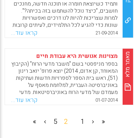
Facebook
Email
WhatsApp
X
ותמיד כשיוצאת חומרה או תוכנה חדשה, מחנכים
חושבים, "כיצד נוכל להשתמש בזה בכיתה?".
למרות שצריכות להיות לנו דרכים ואפשרויות
שונות כדי להגיע לכל התלמידים, לעיתים קרובות
מדי אנו מתחילים לחשוב על ה"חומר" במקום על
קראו עוד...
21-09-2014
מה שהתלמידים שלנו צריכים. כדי ללמוד להיות
"ממוקדים בתלמיד", על השאלות שלנו להיות
ממוקדות לעיתים קרובות בהתנסות של התלמיד
מאמר מלא
מצוינות אנושית היא עבודת חיים
בכיתה (George Couros).
בספר מניפסטי בשם "משבר מדעי הרוח" (הקיבוץ
המאוחד, קן אדום, 2014) יוצא פרופ' יואב רינון
Facebook
Email
WhatsApp
X
(51), ראש בית הספר לספרויות חדשות ועתיקות
באוניברסיטה העברית, למלחמת מאסף על
מעמדם של מדעי הרוח באוניברסיטאות. מדעי
הרוח, הניגפים מפני מדעי הטבע והמקצועות
קראו עוד...
01-07-2014
הטכנולוגיים באוניברסיאות — החוגים מתרוקנים
— אינם אירוע אקדמי בלבד. ל"משבר מדעי הרוח"
יש השפעה גם על מעמדם של מקצועות הלימוד
5
2
1
בבית הספר. המניפסט של רינון נותן רוח גבית
חזקה, מלומדת מאוד, לנאבקים על מעמדם של