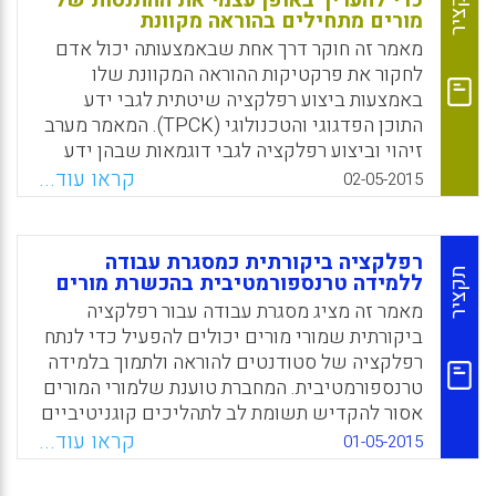
תקציר
כדי להעריך באופן עצמי את ההתנסות של
Facebook
Email
WhatsApp
X
מורים מתחילים בהוראה מקוונת
מאמר זה חוקר דרך אחת שבאמצעותה יכול אדם
לחקור את פרקטיקות ההוראה המקוונת שלו
באמצעות ביצוע רפלקציה שיטתית לגבי ידע
התוכן הפדגוגי והטכנולוגי (TPCK). המאמר מערב
זיהוי וביצוע רפלקציה לגבי דוגמאות שבהן ידע
התוכן הפדגוגי והטכנולוגי היה בולט בתכנון
קראו עוד...
02-05-2015
ובסיוע של סביבת הלמידה המקוונת בקורס מקוון
לתואר ראשון. נשקלות דרכים לשיפור ההוראה
המקוונת המתבססות על מודעות מטה-קוגניטיבית
רפלקציה ביקורתית כמסגרת עבודה
מוגברת של ידע התוכן הפדגוגי והטכנולוגי
תקציר
ללמידה טרנספורמטיבית בהכשרת מורים
(Kennedy, Jolie, 2015).
מאמר זה מציג מסגרת עבודה עבור רפלקציה
ביקורתית שמורי מורים יכולים להפעיל כדי לנתח
Facebook
Email
WhatsApp
X
רפלקציה של סטודנטים להוראה ולתמוך בלמידה
טרנספורמטיבית. המחברת טוענת שלמורי המורים
אסור להקדיש תשומת לב לתהליכים קוגניטיביים
בלבד של הסטודנטים להוראה (כיצד הם מבצעים
קראו עוד...
01-05-2015
רפלקציה), אלא גם לתוכן החשיבה שלהם (לגבי
מה הם מבצעים רפלקציה), למטרות החשיבה