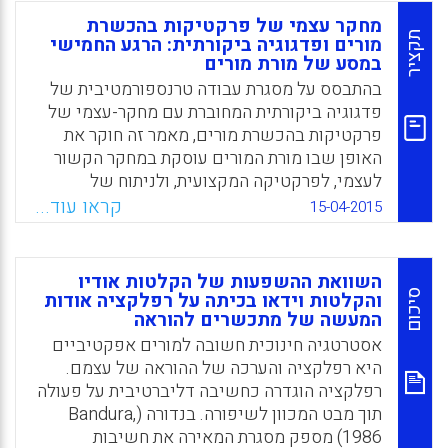
שלהם (מדוע הם מבצעים רפלקציה), ולאופן שבו
מחקר עצמי של פרקטיקות בהכשרת
החשיבה שלהם משפיעה על פרקטיקת ההוראה
תקציר
מורים ופדגוגיה ביקורתית: הרגע החמישי
במסע של מורת מורים
שלהם בכיתה (איזו למידה טרנספורמטיבית הם
חווים). המאמר מציג השלכות הן עבור הכשרת
בהתבסס על מסגרת עבודה טרנספורמטיבית של
המורים והן עבור מחקר המורים (Liu, Katrina,
פדגוגיה ביקורתית המחוברת עם מחקר-עצמי של
2015).
פרקטיקות בהכשרת מורים, מאמר זה חוקר את
האופן שבו מורת המורים עוסקת במחקר הקשור
Facebook
Email
WhatsApp
X
לעצמי, לפרקטיקה המקצועית, ולניתוח של
המתחים המקיפים את הדיכוי ואת השונות
קראו עוד...
15-04-2015
(Ragoonaden, Karen, 2015).
Facebook
Email
WhatsApp
X
השוואת ההשפעות של הקלטות אודיו
סיכום
והקלטות וידאו בכיתה על רפלקציה אודות
המעשה של מתכשרים להוראה
אסטרטגיה חינוכית חשובה למורים אפקטיביים
היא רפלקציה והערכה של ההוראה של עצמם.
רפלקציה הוגדרה כחשיבה דליברטיבית על פעולה
תוך מבט המכוון לשיפורה. בנדורה (Bandura,
1986) מספק מסגרת המאירה את חשיבות