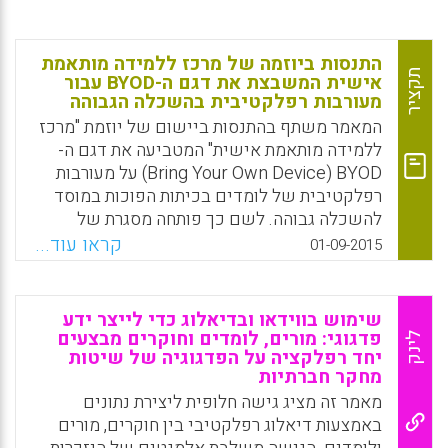
התנסות ביוזמה של מרכז ללמידה מותאמת
תקציר
אישית המשבצת את דגם ה-BYOD עבור
מעורבות רפלקטיבית בהשכלה הגבוהה
המאמר משתף בהתנסות ביישום של יוזמת "מרכז
ללמידה מותאמת אישית" המטביעה את דגם ה-
Bring Your Own Device) BYOD) על מעורבות
רפלקטיבית של לומדים בכיתות הפוכות במוסד
להשכלה גבוהה. לשם כך פותחה מסגרת של
מעורבות רפלקטיבית, המורכבת משלושה
קראו עוד...
01-09-2015
מימדים: מעורבות רפלקטיבית אינטלקטואלית,
אישית וחברתית. ניתוח הנתונים האיכותניים
והכמותיים מספק ראיות להשגת מעורבות
שימוש בווידאו ובדיאלוג כדי לייצר ידע
רפלקטיבית בידי הלומדים בשלושת המימדים.
פדגוגי: מורים, לומדים וחוקרים מבצעים
לינק
היוזמה המתוכננת אפשרה ללומדים להשיג
יחד רפלקציה על הפדגוגיה של שיטות
מחקר חברתיות
תוספת ידע משמעותית להגברת הבנתם את
מאמר זה מציג גישה חלופית ליצירת נתונים
הלמידה המקוונת Kong, Siu Cheung; Song,
באמצעות דיאלוג רפלקטיבי בין חוקרים, מורים
Yanjie, 2015).