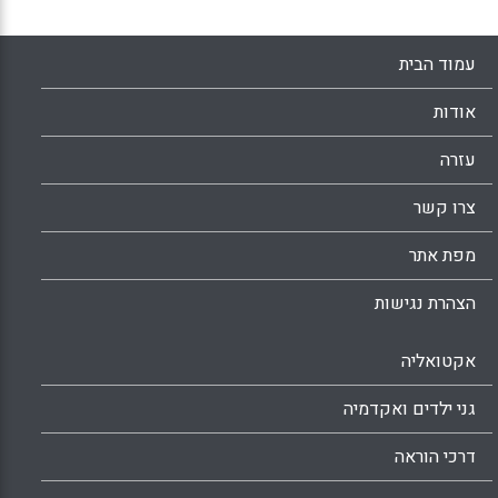
מדעי הרוח, מדעי החברה והאמנויות — המקצועות
ההומניסטיים — בבית הספר (יורם הרפז).
עמוד הבית
Facebook
Email
WhatsApp
X
אודות
עזרה
צרו קשר
מפת אתר
הצהרת נגישות
אקטואליה
גני ילדים ואקדמיה
דרכי הוראה