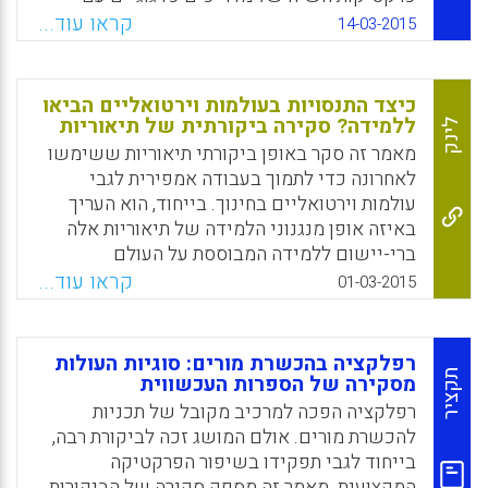
מתכשרים להוראה חשוב שכן הן מתווכות בין
קראו עוד...
14-03-2015
המתכשר לבין מעשה ההוראה, ומקדמות יכולות
רפלקטיביות ומומחיות בהוראה מסגלת (Elizabeth
Soslau).
כיצד התנסויות בעולמות וירטואליים הביאו
ללמידה? סקירה ביקורתית של תיאוריות
לינק
Facebook
Email
WhatsApp
X
מאמר זה סקר באופן ביקורתי תיאוריות ששימשו
לאחרונה כדי לתמוך בעבודה אמפירית לגבי
עולמות וירטואליים בחינוך. בייחוד, הוא העריך
באיזה אופן מנגנוני הלמידה של תיאוריות אלה
ברי-יישום ללמידה המבוססת על העולם
הווירטואלי. זוהו אחד-עשר תיאוריות מתוך
קראו עוד...
01-03-2015
שמונים מאמרים. ארבעה מנגנונים של למידה
נמצאו כברי-יישום לעולמות הווירטואליים:
שתלמידים לומדים באמצעות רפלקציה,
רפלקציה בהכשרת מורים: סוגיות העולות
אינטראקציות מילוליות, פעולות מנטליות,
תקציר
מסקירה של הספרות העכשווית
והתנסויות מתווכות (Swee-Kin Loke, 2015).
רפלקציה הפכה למרכיב מקובל של תכניות
להכשרת מורים. אולם המושג זכה לביקורת רבה,
Facebook
Email
WhatsApp
X
בייחוד לגבי תפקידו בשיפור הפרקטיקה
המקצועית. מאמר זה מספק סקירה של הביקורות