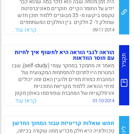
היה זמן מנוחה שבה הוא נזכר במה שהוא כבר
יודע על החומר הקיים. חוקרים מאוניברסיטת
טקסס ביקשו מ- 35 מבוגרים ללמוד תוכן חדש
שחולק ל- 2 חלקים. בין החלקים המשתתפים
קיבלו זמן הפוגה שבו יכלו לנוח ולחשוב על כל מה
קראו עוד...
09-11-2014
שרצו. סריקות המוח של כלל המשתתפים הראו
שאלו מהם שניצלו את הזמן למנוחה והיזכרות
מחודשת בחומר הצליחו הרבה יותר בלמידת החלק
הוראה לגבי הוראה היא לחשוף איך לחיות
השני. רבים מהם לא עשו זאת במכוון, המחשבות
תקציר
עם חוסר הוודאות
על התוכן "קפצו" אוטומטית. מחקרים רבים הוכיחו
מאמר זה מתמקד במחקר עצמי (self-study), שבו
את השפעתה של מנוחה על הזיכרון של מה
המטרות היו לתרום להתפתחות המקצועית של
שלמדנו. זו הפעם הראשונה שמתברר שעיבוד
המחברת כמורת מורים ולהבין האם ומה יכולים
מידע בזמן מנוחה "מקפיץ" יכולות ללמידה
פרחי ההוראה ללמוד מקריאת התוכניות
העתידית. מכאן, שרפלקציה לא רק משפיעה על
והרפלקציות של המחברת שפורסמו באופן מקוון
מה שכבר למדנו, אלא על הזיכרונות החדשים
דרך היומן הפתוח שלה (Helleve, Ingrid, 2014).
קראו עוד...
01-10-2014
שעומדים להצטרף. רוצים ללמוד טוב יותר
Facebook
Email
WhatsApp
X
בשיעור הבא? צאו למנוחה ו"לחצו replay בתוך
הראש" על תכני השיעור הקודם (אתר חברת
חמש שאלות קריטיות עבור המחנך החדשן
מתודיקה).
לינק
טכנולוגיה היא חלק מכריע ממה שקורה בכיתה,