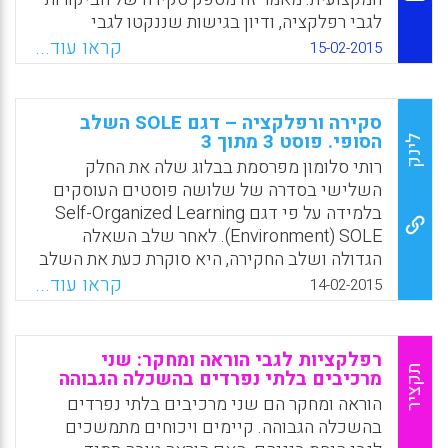
לגבי רפלקציה, ודיון בגישות שננקטו לגבי
רפלקציה בספרות מאז שנת 2005. שתי סוגיות,
קראו עוד...
15-02-2015
הקשר וזהות, נחשפו כבולטות בדיונים העכשוויים
לגבי רפלקציה (Beauchamp, Catherine, 2015).
סקירה ורפלקציה – דגם SOLE השלב
Facebook
Email
WhatsApp
X
הסופי. פוסט 3 מתוך 3
לינק
רותי סלומון מפרסמת בבלוג שלה את החלק
השלישי בסדרה של שלושה פוסטים העוסקים
בלמידה על פי דגם Self-Organized Learning
Environment) SOLE). לאחר שלב השאלה
הגדולה ושלב החקירה, היא סוקרת כעת את השלב
האחרון של שיעור על פי דגם SOLE, שלב
קראו עוד...
14-02-2015
הסקירה."בסיום כ-40-50 דקות של החקירה
המורה מבקשת מהקבוצות להתאסף ולשבת ביחד
בנוחות. כל קבוצה מציגה את הממצאים שלה
רפלקציות לגבי הוראה ומחקר: שני
ומספרת על תהליך החקירה בקצרה…אחרי שכל
תקציר
מרכיבים בלתי נפרדים בהשכלה הגבוהה
הקבוצות הציגו את המסקנות שלהם מקיימת
הוראה ומחקר הם שני מרכיבים בלתי נפרדים
המורה דיון על השאלה עצמה ועל תהליך החקירה.
בהשכלה הגבוהה. קיימים ויכוחים מתמשכים
זה גם הזמן שלה להוסיף ולסכם את המידע