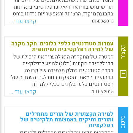
ולומדים. הגישה משלבת אלמנטים של היזכרות
Facebook
Email
WhatsApp
X
תוך שימוש בווידאו ודיאלוג רפלקטיבי בראיונות
בקבוצת מיקוד. הרציונל והאפשרויות נידונו ביחס
למטרות של דיון בקבלת ההחלטות הפדגוגית של
קראו עוד...
01-09-2015
מורים ובהתנסות של לומדים במגוון פרקטיקות
פדגוגיות ובתגובתם לפרקטיקות אלה. המאמר בוחן
את האתגרים המתודולוגיים של תפיסת המציאות
עמדות סטודנטים כלפי בלוגים: חקר מקרה
היומיומית של שיטות הוראה בכיתות עבור מורים
תקציר
של למידה רפלקטיבית ושיתופית
ולומדים והאפשרויות של שימוש בדיאלוג לגבי
המטרה של מחקר זה היא להעריך את היכולת של
מפגשי הוראה שנצפו כדי להשיג תובנה נוספת
כלי ללמידה מקוונת (בלוג) לסייע לרפלקציה
לגבי החשיבה והפעולה של האחד על השני
בקרב סטודנטים כחלק מלמידה של קבוצה
(Nind, Melanie; Kilburn, Daniel; Wiles, Rose,
שיתופית. המאמר מספק תובנות לגבי העמדות של
2015).
הסטודנטים כלפי בלוגים ככלי ללמידה
רפלקטיבית ואינטראקטיבית. בנוסף, המחקר
קראו עוד...
Facebook
Email
WhatsApp
X
10-06-2015
מדגיש את ההבדלים בין העמדות של הסטודנטים
המקומיים לבין העמדות של הסטודנטים
הבין-לאומיים כלפי רפלקציה כחלק מלמידה
למידה מקצועית של מורים מתחילים
שיתופית בקבוצות (Jackling, Beverley; Natoli,
סיכום
ומורים ותיקים באמצעות תלקיטים של
רפלקציות
Riccardo; Siddique, Salina; Sciulli, Nick, 2015).
התפתחות מקצועית למורים מתחילים ולמורים