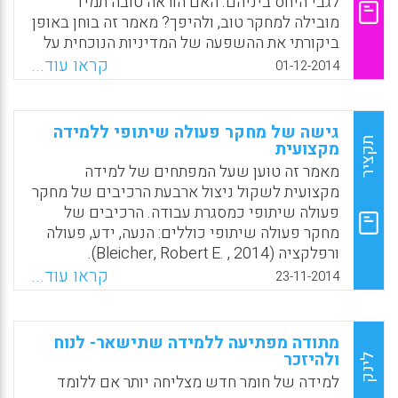
לגבי היחס ביניהם. האם הוראה טובה תמיד
שהציגו התלמידים" (רותי סלומון).
מובילה למחקר טוב, ולהיפך? מאמר זה בוחן באופן
ביקורתי את ההשפעה של המדיניות הנוכחית על
Facebook
Email
WhatsApp
X
שתי הפרקטיקות האקדמיות ודן באופן שבו היא
קראו עוד...
01-12-2014
מעצבת את הערכים המקצועיים ואת פיתוח
הקריירה של אדם מסוים (Fanny Chan Fong
Yee, 2014).
גישה של מחקר פעולה שיתופי ללמידה
תקציר
מקצועית
Facebook
Email
WhatsApp
X
מאמר זה טוען שעל המפתחים של למידה
מקצועית לשקול ניצול ארבעת הרכיבים של מחקר
פעולה שיתופי כמסגרת עבודה. הרכיבים של
מחקר פעולה שיתופי כוללים: הנעה, ידע, פעולה
ורפלקציה (Bleicher, Robert E. , 2014).
קראו עוד...
23-11-2014
Facebook
Email
WhatsApp
X
מתודה מפתיעה ללמידה שתישאר- לנוח
ולהיזכר
לינק
למידה של חומר חדש מצליחה יותר אם ללומד