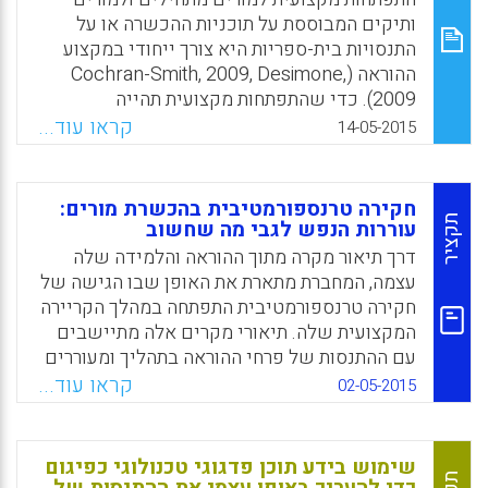
Facebook
Email
WhatsApp
X
ותיקים המבוססת על תוכניות ההכשרה או על
התנסויות בית-ספריות היא צורך ייחודי במקצוע
ההוראה (Cochran-Smith, 2009, Desimone,
2009). כדי שהתפתחות מקצועית תהייה
משמעותית על מורי מורים לקיים מחקרים
קראו עוד...
14-05-2015
שיטתיים על האפקטיביות שלה במטרה כוללת
לתמוך בלמידת מורים החל משלב ההכשרה
הראשוני ודרך העבודה המקצועית לאורך השנים.
חקירה טרנספורמטיבית בהכשרת מורים:
מטרת המחקר הנוכחי הייתה לחקור תכני
תקציר
עוררות הנפש לגבי מה שחשוב
רפלקציות של מורים מתחילים וותיקים שנאספו
דרך תיאור מקרה מתוך ההוראה והלמידה שלה
כתלקיטים כדי לבחון צמיחה של יכולות
עצמה, המחברת מתארת את האופן שבו הגישה של
רפלקטיבית ולמידה מקצועית והשפעה על דרכי
חקירה טרנספורמטיבית התפתחה במהלך הקריירה
ההוראה כתוצאה מההשתתפות בלמידה מקצועית
המקצועית שלה. תיאורי מקרים אלה מתיישבים
מתקדמת (Fox, R.K., Muccio, L.S., White, C.S., &
עם ההתנסות של פרחי ההוראה בתהליך ומעוררים
Tian, J).
את הנפש לגבי מה שחשוב עבור המחנכים
קראו עוד...
02-05-2015
השואפים לטרנספורמציה עמוקה בפרקטיקה
Facebook
Email
WhatsApp
X
שלהם של הוראה ושל לימוד (Tanaka, Michele
T.D., 2015).
שימוש בידע תוכן פדגוגי טכנולוגי כפיגום