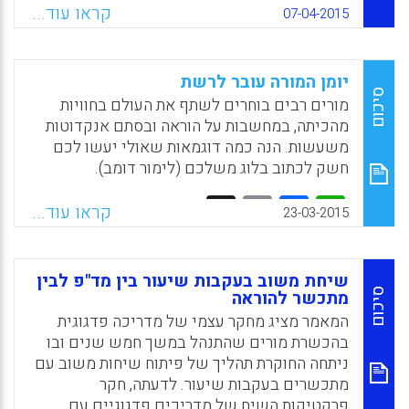
הרפלקציה למתכשרים להוראה. באמצעות
קראו עוד...
07-04-2015
רפלקציה עצמית הם יכולים לשקול את יכולותיהם
להשפיע הן על הסביבה (הכיתה) והן על פעולות
ההוראה שהם מבצעים. במחקר המוצג כאן
יומן המורה עובר לרשת
השתתפו 201 מתכשרים להוראה בקורס שיטות
סיכום
מורים רבים בוחרים לשתף את העולם בחוויות
מחקר כללי במסגרת הכשרת מורים, וכן בהתנסות
מהכיתה, במחשבות על הוראה ובסתם אנקדוטות
מעשית שבמהלכה בקרו ולימדו באותה כיתה
משעשות. הנה כמה דוגמאות שאולי יעשו לכם
שעה בשבוע. הסטודנטים חולקו לשתי קבוצות:
חשק לכתוב בלוג משלכם (לימור דומב).
קבוצת מקליטי-וידיאו וקבוצת מקליטי-קול של
X
WhatsApp
Email
Facebook
שיעוריהם. הם התבקשו להקליט, לצפות/להקשיב
קראו עוד...
23-03-2015
ולכתוב רפלקציות לפי שאלות שנשאלו (Daniel
Bergman).
Facebook
Email
WhatsApp
X
שיחת משוב בעקבות שיעור בין מד"פ לבין
סיכום
מתכשר להוראה
המאמר מציג מחקר עצמי של מדריכה פדגוגית
בהכשרת מורים שהתנהל במשך חמש שנים ובו
ניתחה החוקרת תהליך של פיתוח שיחות משוב עם
מתכשרים בעקבות שיעור. לדעתה, חקר
פרקטיקות השיח של מדריכים פדגוגיים עם