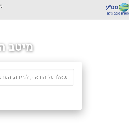
מכ
מיטב ה