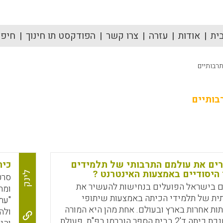
ית
אודות
עזרה
צרו קשר
הפודקסט תו חינוך
חיפוש
תרבותיים
בותיים
ים את עולמם התרבותי של תלמידים
כית
היסודיים באמצעות האינטרנט ?
לינק
סרט
ם בישראל הפועלים בנחישות להעשיר את
ומת
ית של תלמידי הכיתה באמצעות שיתופי
"עת
ות אחרות בארץ ובעולם. אחת מהן היא המורה
ולה
חניתה חן , מחנכת כיתה ד'2 בבית הספר הוברמן בפ"ת. פעולת