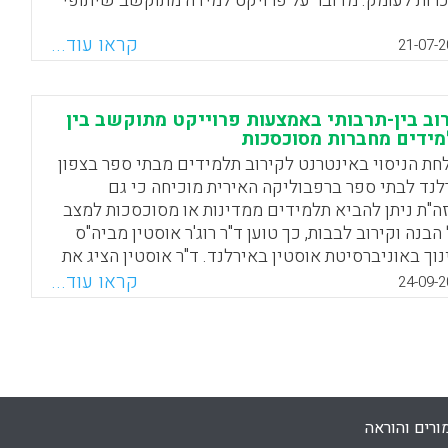
כרות לעומק. מדובר על פרויקט למידה מתוקשב שיתופי
 תלמידי כיתות ה' בתל אביב ובני יורק. המורים בשני בתי
קראו עוד...
ר פיתחו את המתווה הלימודי המשותף המאפשר
21-07-2
מידי כיתות ה' להכיר באופן בלתי אמצעי תרבות אחרת
פייני תרבויות מעבר לים. הפרויקט המתוקשב לא רק
ר סקרנות בקרב התלמידים אלא גם שיפר את המיומנויות
וב בין-תרבותי באמצעות פרוייקט מתוקשב בין
ידים מחברות מסוכסכות
דעניות שלהם לאסוף מידע ולהבנות אותו.
חת הניסוי באינטרנט לקירוב תלמידים מבתי ספר בצפון
Facebook
Email
WhatsApp
X
לנד לבתי ספר ברפבוליקה האירית מוכיחה כי גם
ה"ת ניתן להביא תלמידים ממדינות או מסוכסכות למצב
הבנה וקירוב לבבות, כך טוען ד"ר רוג'ר אוסטין מביה"ס
נוך באוניברסיטת אוסטין באירלנד. ד"ר אוסטין הציג את
אי מחקרו בכנס בינלאומי שנערך באוניברסיטת
קראו עוד...
24-09-2
אולסטר בספטמבר 2006. במסגרת הפרויקט המתוקשב The
Dissolving Boundaries Project. החיבור בין קהילת
מידים הצעירים בבתי הספר בצפון אירלנד וברפובליקה
רית התבצע באמצעות אתר אינטרנט משותף, מערכת
או-קונפרנס וקהילה מתוקשבת שיתופית. למעשה,
יים פרויקט חקר משותף בין בתי הספר השונים אשר
ורים והוראה
לכו התלמידים חקרו מאפיינים היסטוריים ותרבותיים.