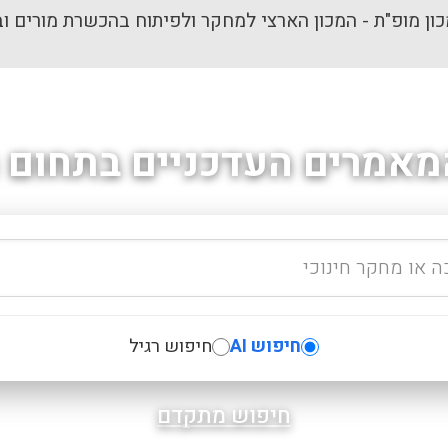
ון מופ"ת - המכון הארצי למחקר ולפיתוח בהכשרת מורים וב
מאמרים העדכניים בתחום ה
חיפוש AI
חיפוש רגיל
חיפוש מתקדם