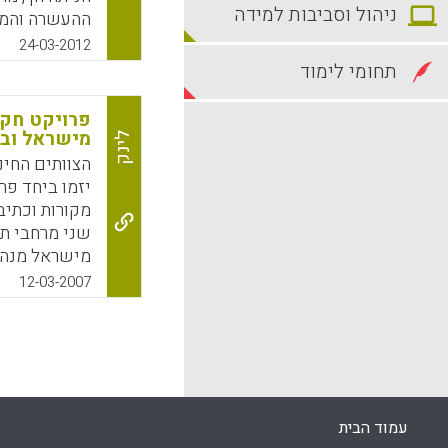
ניהול וסביבות למידה
ההעשרה והמעו
שהיא מפעילה 
24-03-2012
התאח
תחומי לימוד
ובדיסציפלינו
הצטרפו גם הם
מישראל וב
לינק
k
App
הצוותים החינ
יזמו ביחד פ
מקורות וכתיב
מישראל מנהל
12-03-2007
מציגים חומר
מקנדה מבקרים
האתרים, יוזמ
המועלות לאתר
הערכה מעצבת
עמוד הבית
ותלמידים מי